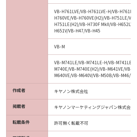
または乱用により生じた場合には無効とな
るものとします。
VB-H761LVE/VB-H761LVE-H/VB-H761LVE
(3) キヤノン、キヤノンの子会社、それら
H760VE/VB-H760VE(H2)/VB-H751LE/VB-
の販売代理店および販売店は、「許諾ソフ
H751LE(H2)/VB-H730F MkII/VB-H652LVE
H651V/VB-H47/VB-H45
トウェア」の使用または使用不能から生ず
るいかなる損害（逸失利益およびその他の
VB-M
派生的または付随的な損害を含むがこれら
に限定されない）について、一切責任を負
VB-M741LE/VB-M741LE-H/VB-M741LE(H
わないものとします。たとえ、キヤノン、
M740E/VB-M740E(H2)/VB-M641VE/VB-M6
キヤノンの子会社、それらの販売代理店ま
M640VE/VB-M640V/VB-M50B/VB-M46/VB
たは販売店がかかる損害の可能性について
知らされていた場合でも同様です。
作成者
キヤノン株式会社
(4) キヤノン、キヤノンの子会社、それら
の販売代理店および販売店は、「許諾ソフ
掲載者
キヤノンマーケティングジャパン株式会社
トウェア」の使用に起因または関連してお
客様と第三者との間に生じるいかなる紛争
転載条件
許可無く転載不可
についても、一切責任を負わないものとし
ます。