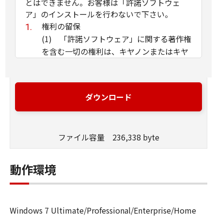
とはできません。お客様は「許諾ソフトウェ
ア」のインストールを行わないで下さい。
権利の留保
(1) 「許諾ソフトウェア」に関する著作権
を含む一切の権利は、キヤノンまたはキヤ
ノンのライセンサーに帰属します。
(2) 本契約に明示的に定める場合を除き、
キヤノンおよびキヤノンのライセンサーの
ダウンロード
いかなる知的財産権も、明示たると黙示た
るとを問わず、お客様に譲渡または許諾さ
れるものではありません。
ファイル容量 236,338 byte
(3) お客様は、「許諾ソフトウェア」に含
まれるキヤノンまたはキヤノンのライセン
サーの著作権表示を変更、除去または削除
動作環境
してはなりません。
使用許諾
(1) お客様は、「許諾ソフトウェア」を、
Windows 7 Ultimate/Professional/Enterprise/Home