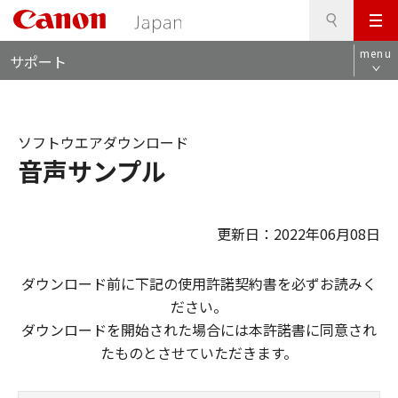
検
このページの本文へ
メ
索
ロ
ニ
menu
サポート
ー
ュ
カ
ー
ル
ナ
ソフトウエアダウンロード
ビ
音声サンプル
更新日：2022年06月08日
ダウンロード前に下記の使用許諾契約書を必ずお読みく
ださい。
ダウンロードを開始された場合には本許諾書に同意され
たものとさせていただきます。