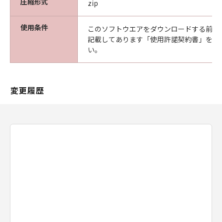
圧縮形式
zip
サポートおよびアップデート
使用条件
キヤノン、キヤノンの子会社、それらの販
このソフトウエアをダウンロードする前に
記載してあります「使用許諾契約書」を必
売代理店および販売店は、「許諾ソフトウ
い。
ェア」のメンテナンスおよびお客様による
「許諾ソフトウェア」の使用を支援するこ
とに、並びに「許諾ソフトウェア」に対す
変更履歴
るアップデート、バグの修正またはサポー
トの提供について、いかなる責任を負うも
のでもありません。
輸出
お客様は、日本国政府または該当国の政府
より必要な認可等を得ることなしに、「許
諾ソフトウェア」の全部または一部を、直
接または間接に輸出してはなりません。
契約期間