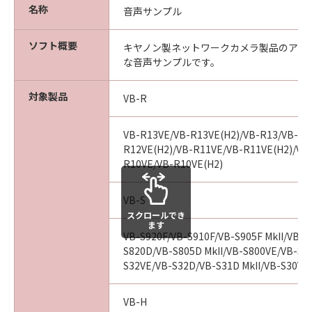
ェア」に関して、商品性および特定の目的
名称
音声サンプル
への適合性または「許諾ソフトウェア」に
欠陥がないことを含め、いかなる保証もし
ソフト概要
キヤノン製ネットワークカメラ製品のアラ
ません。
な音声サンプルです。
(2) キヤノンは、お客様の正当な入手を証
するものにより証される、お客様の「許諾
対象製品
VB-R
ソフトウェア」の入手日より90日の間、通
常の使用状態において、「許諾ソフトウェ
VB-R13VE/VB-R13VE(H2)/VB-R13/VB-R1
ア」が記録された媒体（以下「メディア」
R12VE(H2)/VB-R11VE/VB-R11VE(H2)/VB
R10VE/VB-R10VE(H2)
といいます。）に物理的な欠陥がないこと
を保証します。キヤノン、キヤノンの子会
VB-S
社、キヤノンの関連会社、それらの販売代
スクロールでき
理店および販売店のすべての責任及びお客
ます
VB-S920F/VB-S910F/VB-S905F MkII/VB-S9
様の唯一の救済は、かかる保証を満たさな
S820D/VB-S805D MkII/VB-S800VE/VB-S80
い「メディア」の交換のみとします。但
S32VE/VB-S32D/VB-S31D MkII/VB-S30VE/
し、かかる保証は、「メディア」の欠陥
が、「許諾ソフトウェア」の事故、誤用、
VB-H