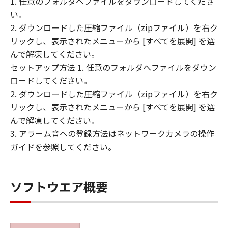
1. 任意のフォルダへファイルをダウンロードしてくださ
のとします。
い。
(3) お客様は、「許諾ソフトウェア」の全
2. ダウンロードした圧縮ファイル（zipファイル）を右ク
部または一部を修正、改変、リバース・エ
リックし、表示されたメニューから [すべてを展開] を選
ンジニアリング、逆コンパイル、逆アセン
んで解凍してください。
ブルまたは他のプログラミング言語へ変換
セットアップ方法 1. 任意のフォルダへファイルをダウン
することはできません。また、第三者にこ
ロードしてください。
のような行為をさせてはなりません。
2. ダウンロードした圧縮ファイル（zipファイル）を右ク
(4) 本契約に明示的に定める場合を除き、
リックし、表示されたメニューから [すべてを展開] を選
お客様は、「許諾ソフトウェア」を再使用
んで解凍してください。
許諾、譲渡、販売、頒布、賃貸、リースも
3. アラーム音への登録方法はネットワークカメラの操作
しくは貸与すること、または複製もしくは
ガイドを参照してください。
翻訳することはできません。
保証の否認および免責
(1) 「許諾ソフトウェア」は、『現状のま
ソフトウエア概要
ま（AS-IS）』の状態で使用許諾されます。
キヤノン、キヤノンの子会社、それらの販
売代理店および販売店は、「許諾ソフトウ