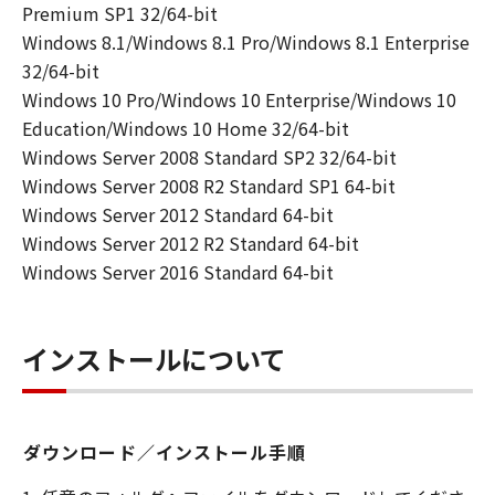
対応するキヤノンのネットワークカメラ製
Premium SP1 32/64-bit
品を使用する目的のために、お客様のコン
Windows 8.1/Windows 8.1 Pro/Windows 8.1 Enterprise
ピュータにおいて使用（「使用」とは、
32/64-bit
「許諾ソフトウェア」をインストールする
Windows 10 Pro/Windows 10 Enterprise/Windows 10
こと、または表示すること、アクセスする
Education/Windows 10 Home 32/64-bit
こと、読み出すこと、もしくは実行するこ
Windows Server 2008 Standard SP2 32/64-bit
とのいずれも含むものとします。）するこ
Windows Server 2008 R2 Standard SP1 64-bit
とができます。
Windows Server 2012 Standard 64-bit
(2) お客様は、バックアップの目的での
Windows Server 2012 R2 Standard 64-bit
み、「許諾ソフトウェア」を１コピー複製
Windows Server 2016 Standard 64-bit
することができます。但し、お客様は、か
かるバックアップコピーに「許諾ソフトウ
インストールについて
ェア」に含まれているすべての著作権表示
を含めた形で複製を行うものとし、また、
かかるバックアップコピーを記録した記録
媒体上に、「許諾ソフトウェア」に表示さ
ダウンロード／インストール手順
れているものと同一の著作権表示を行うも