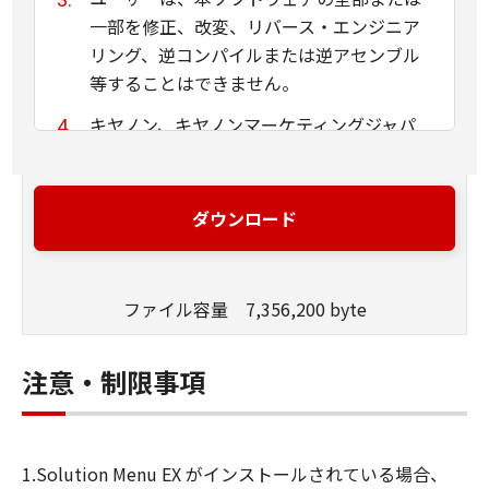
一部を修正、改変、リバース・エンジニア
リング、逆コンパイルまたは逆アセンブル
等することはできません。
キヤノン、キヤノンマーケティングジャパ
ン株式会社およびキヤノンのライセンサー
は、本ソフトウェアがユーザーの特定の目
的のために適当であること、もしくは有用
ダウンロード
であること、または本ソフトウェアに瑕疵
がないこと、その他本ソフトウェアに関し
ていかなる保証もいたしません。
ファイル容量 7,356,200 byte
キヤノン、キヤノンマーケティングジャパ
ン株式会社およびキヤノンのライセンサー
注意・制限事項
は、本ソフトウェアの使用に付随または関
連して生ずる直接的または間接的な損失、
損害等について、いかなる場合においても
1.Solution Menu EX がインストールされている場合、
一切の責任を負いません。