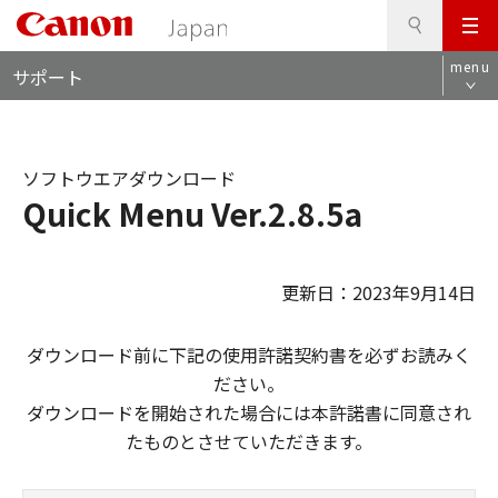
検
このページの本文へ
メ
索
ロ
ニ
menu
サポート
ー
ュ
カ
ー
ル
ナ
ソフトウエアダウンロード
ビ
Quick Menu Ver.2.8.5a
更新日：2023年9月14日
ダウンロード前に下記の使用許諾契約書を必ずお読みく
ださい。
ダウンロードを開始された場合には本許諾書に同意され
たものとさせていただきます。