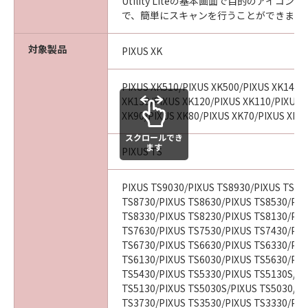
Utility Liteの基本画面で目的のアイコ
で、簡単にスキャンを行うことができます
対象製品
PIXUS XK
PIXUS XK510/PIXUS XK500/PIXUS XK140/
XK130/PIXUS XK120/PIXUS XK110/PIXUS 
XK90/PIXUS XK80/PIXUS XK70/PIXUS XK6
スクロールでき
ます
PIXUS TS
PIXUS TS9030/PIXUS TS8930/PIXUS TS88
TS8730/PIXUS TS8630/PIXUS TS8530/PIX
TS8330/PIXUS TS8230/PIXUS TS8130/PIX
TS7630/PIXUS TS7530/PIXUS TS7430/PIX
TS6730/PIXUS TS6630/PIXUS TS6330/PIX
TS6130/PIXUS TS6030/PIXUS TS5630/PIX
TS5430/PIXUS TS5330/PIXUS TS5130S/PI
TS5130/PIXUS TS5030S/PIXUS TS5030/PI
TS3730/PIXUS TS3530/PIXUS TS3330/PIX