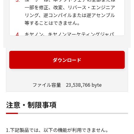
一部を修正、改変、リバース・エンジニア
リング、逆コンパイルまたは逆アセンブル
等することはできません。
キヤノン、キヤノンマーケティングジャパ
ン株式会社およびキヤノンのライセンサー
は、本ソフトウェアがユーザーの特定の目
的のために適当であること、もしくは有用
ダウンロード
であること、または本ソフトウェアに瑕疵
がないこと、その他本ソフトウェアに関し
ていかなる保証もいたしません。
ファイル容量 23,538,766 byte
キヤノン、キヤノンマーケティングジャパ
ン株式会社およびキヤノンのライセンサー
注意・制限事項
は、本ソフトウェアの使用に付随または関
連して生ずる直接的または間接的な損失、
損害等について、いかなる場合においても
1.下記製品では、以下の機能が利用できません。
一切の責任を負いません。