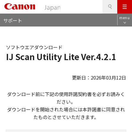
検
このページの本文へ
メ
索
ロ
ニ
menu
サポート
ー
ュ
カ
ー
ル
ナ
ソフトウエアダウンロード
ビ
IJ Scan Utility Lite Ver.4.2.1
更新日：2026年03月12日
ダウンロード前に下記の使用許諾契約書を必ずお読みく
ださい。
ダウンロードを開始された場合には本許諾書に同意され
たものとさせていただきます。