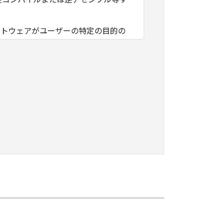
フトウェアがユーザーの特定の目的の
その他本ソフトウェアに関していかな
フトウェアの使用に付随または関連し
負いません。
ェアの全部または一部を、直接または