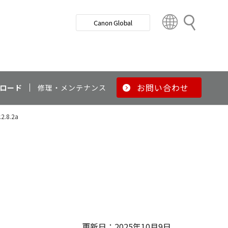
検
Canon Global
索
C
o
u
n
t
r
お問い合わせ
ロード
修理・メンテナンス
y
&
.2.8.2a
R
e
g
i
o
n
更新日：2025年10月9日