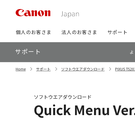
グ
個人のお客さま
法人のお客さま
サポート
ロ
ー
ロ
サポート
バ
よ
ー
ル
カ
ナ
サ
ル
Home
サポート
ソフトウエアダウンロード
PIXUS T
イ
ビ
ナ
ト
ビ
内
の
現
ソフトウエアダウンロード
在
Quick Menu Ver
位
置