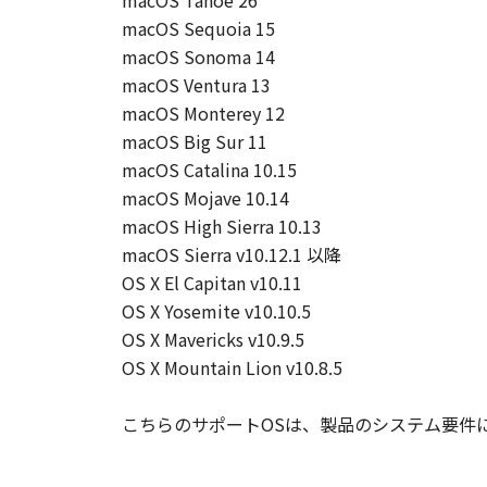
macOS Tahoe 26
macOS Sequoia 15
macOS Sonoma 14
macOS Ventura 13
macOS Monterey 12
macOS Big Sur 11
macOS Catalina 10.15
macOS Mojave 10.14
macOS High Sierra 10.13
macOS Sierra v10.12.1 以降
OS X El Capitan v10.11
OS X Yosemite v10.10.5
OS X Mavericks v10.9.5
OS X Mountain Lion v10.8.5
こちらのサポートOSは、製品のシステム要件