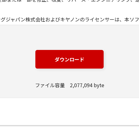
ングジャパン株式会社およびキヤノンのライセンサーは、本ソ
は有用であること、または本ソフトウェアに瑕疵がないこと、
ングジャパン株式会社およびキヤノンのライセンサーは、本ソ
損失、損害等について、いかなる場合においても一切の責任を
ダウンロード
該当国の政府より必要な許可等を得ることなしに、本ソフトウ
ファイル容量 2,077,094 byte