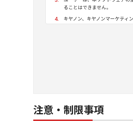
ることはできません。
キヤノン、キヤノンマーケティ
ために適当であること、もしく
る保証もいたしません。
キヤノン、キヤノンマーケティ
て生ずる直接的または間接的な
ユーザーは、日本国政府または
間接に輸出してはなりません。
注意・制限事項