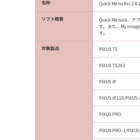
名称
Quick Menu Ver.2.8.
ソフト概要
Quick Menu
す。また、My Ima
す。
対象製品
PIXUS TS
PIXUS TS203
PIXUS iP
PIXUS iP110/PIXUS 
PIXUS PRO
PIXUS PRO-1/PIXUS