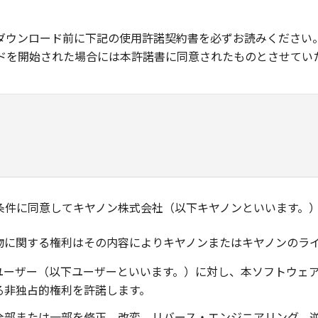
ダウンロード前に下記の使用許諾契約書を必ずお読みください
ドを開始された場合には本許諾書に同意されたものとさせてい
条件に同意してキヤノン株式会社（以下キヤノンといいます。
物に関する権利はその内容によりキヤノンまたはキヤノンのラ
ユーザー（以下ユーザーといいます。）に対し、本ソフトウェ
る非独占的権利を許諾します。
全部または一部を修正、改変、リバース・エンジニアリング、