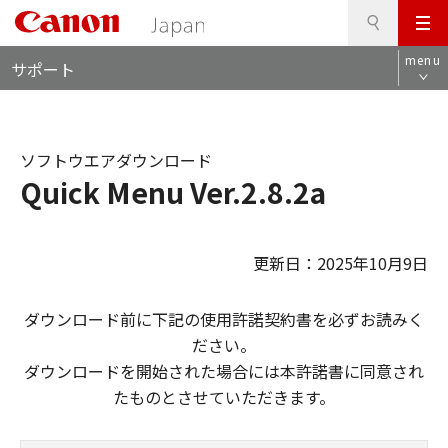
検
このページの本文へ
メ
索
ロ
ニ
menu
サポート
ー
ュ
カ
ー
ル
ナ
ソフトウエアダウンロード
ビ
Quick Menu Ver.2.8.2a
更新日：2025年10月9日
ダウンロード前に下記の使用許諾契約書を必ずお読みく
ださい。
ダウンロードを開始された場合には本許諾書に同意され
たものとさせていただきます。