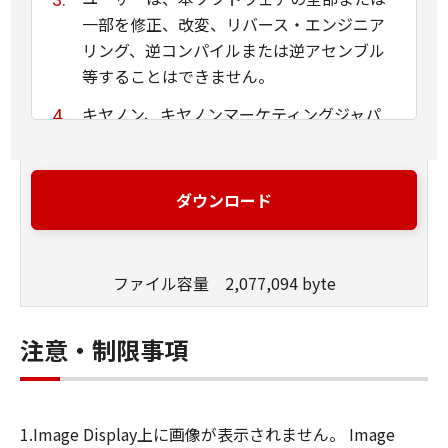
一部を修正、改変、リバース・エンジニア
リング、逆コンパイルまたは逆アセンブル
等することはできません。
キヤノン、キヤノンマーケティングジャパ
ン株式会社およびキヤノンのライセンサー
は、本ソフトウェアがユーザーの特定の目
的のために適当であること、もしくは有用
ダウンロード
であること、または本ソフトウェアに瑕疵
がないこと、その他本ソフトウェアに関し
ていかなる保証もいたしません。
ファイル容量 2,077,094 byte
キヤノン、キヤノンマーケティングジャパ
ン株式会社およびキヤノンのライセンサー
注意・制限事項
は、本ソフトウェアの使用に付随または関
連して生ずる直接的または間接的な損失、
損害等について、いかなる場合においても
1.Image Display上に画像が表示されません。 Image
一切の責任を負いません。