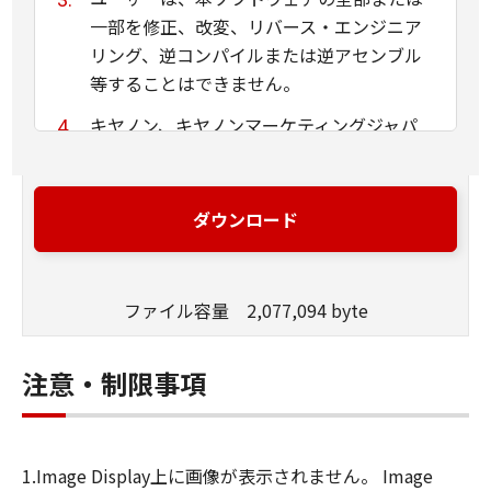
一部を修正、改変、リバース・エンジニア
リング、逆コンパイルまたは逆アセンブル
等することはできません。
キヤノン、キヤノンマーケティングジャパ
ン株式会社およびキヤノンのライセンサー
は、本ソフトウェアがユーザーの特定の目
的のために適当であること、もしくは有用
ダウンロード
であること、または本ソフトウェアに瑕疵
がないこと、その他本ソフトウェアに関し
ていかなる保証もいたしません。
ファイル容量 2,077,094 byte
キヤノン、キヤノンマーケティングジャパ
ン株式会社およびキヤノンのライセンサー
注意・制限事項
は、本ソフトウェアの使用に付随または関
連して生ずる直接的または間接的な損失、
損害等について、いかなる場合においても
1.Image Display上に画像が表示されません。 Image
一切の責任を負いません。