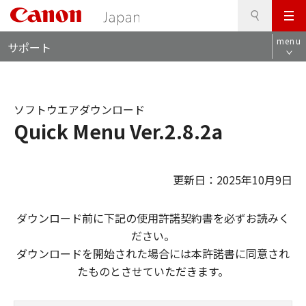
検
このページの本文へ
メ
索
ロ
ニ
menu
サポート
ー
ュ
カ
ー
ル
ナ
ソフトウエアダウンロード
ビ
Quick Menu Ver.2.8.2a
更新日：2025年10月9日
ダウンロード前に下記の使用許諾契約書を必ずお読みく
ださい。
ダウンロードを開始された場合には本許諾書に同意され
たものとさせていただきます。