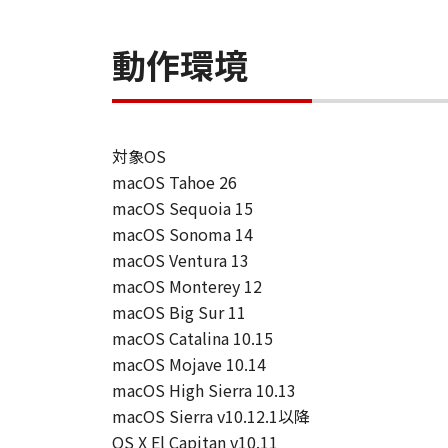
動作環境
対象OS
macOS Tahoe 26
macOS Sequoia 15
macOS Sonoma 14
macOS Ventura 13
macOS Monterey 12
macOS Big Sur 11
macOS Catalina 10.15
macOS Mojave 10.14
macOS High Sierra 10.13
macOS Sierra v10.12.1以降
OS X El Capitan v10.11