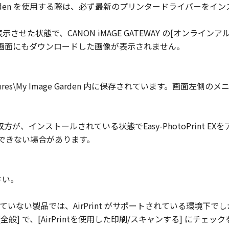
y Image Garden を使用する際は、必ず最新のプリンタードライバー
] 画面を表示させた状態で、CANON iMAGE GATEWAY の[オン
ン画面にもダウンロードした画像が表示されません。
ctures\My Image Garden 内に保存されています。画面左
rint EX の双方が、インストールされている状態でEasy-PhotoPrint
刷ができない場合があります。
さい。
ていない製品では、AirPrint がサポートされている環境下でしか使
 - [全般] で、[AirPrintを使用した印刷/スキャンする] にチ