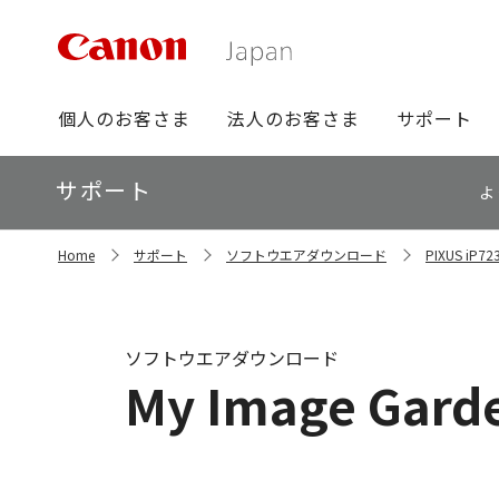
グ
個人のお客さま
法人のお客さま
サポート
ロ
ー
ロ
サポート
バ
よ
ー
ル
カ
ナ
サ
ル
Home
サポート
ソフトウエアダウンロード
PIXUS i
イ
ビ
ナ
ト
ビ
内
の
現
ソフトウエアダウンロード
在
My Image Garde
位
置