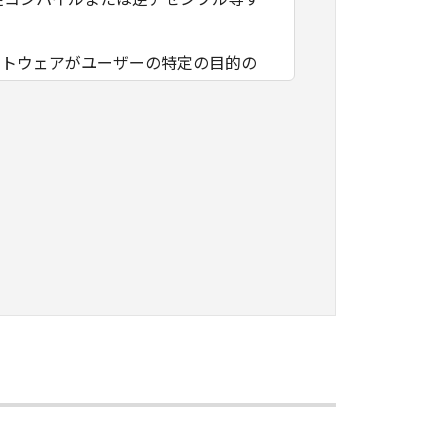
フトウェアがユーザーの特定の目的の
その他本ソフトウェアに関していかな
フトウェアの使用に付随または関連し
負いません。
ェアの全部または一部を、直接または