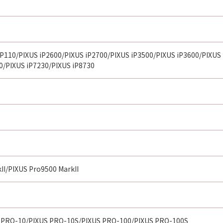
iP110/PIXUS iP2600/PIXUS iP2700/PIXUS iP3500/PIXUS iP3600/PIXUS
0/PIXUS iP7230/PIXUS iP8730
II/PIXUS Pro9500 MarkII
 PRO-10/PIXUS PRO-10S/PIXUS PRO-100/PIXUS PRO-100S