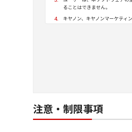
ることはできません。
キヤノン、キヤノンマーケティ
ために適当であること、もしく
る保証もいたしません。
キヤノン、キヤノンマーケティ
て生ずる直接的または間接的な
ユーザーは、日本国政府または
間接に輸出してはなりません。
注意・制限事項