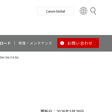
検
Canon Global
索
C
o
u
n
t
r
お問い合わせ
ロード
修理・メンテナンス
y
&
en Ver.3.6.8a
R
e
g
i
o
n
更新日：2026年5月28日