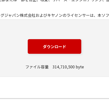
ングジャパン株式会社およびキヤノンのライセンサーは、本ソ
は有用であること、または本ソフトウェアに瑕疵がないこと、
ングジャパン株式会社およびキヤノンのライセンサーは、本ソ
損失、損害等について、いかなる場合においても一切の責任を
ダウンロード
該当国の政府より必要な許可等を得ることなしに、本ソフトウ
ファイル容量 314,710,500 byte