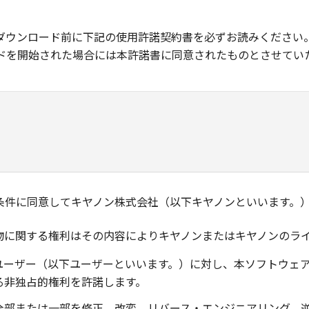
ダウンロード前に下記の使用許諾契約書を必ずお読みください
ドを開始された場合には本許諾書に同意されたものとさせてい
条件に同意してキヤノン株式会社（以下キヤノンといいます。
物に関する権利はその内容によりキヤノンまたはキヤノンのラ
ユーザー（以下ユーザーといいます。）に対し、本ソフトウェ
る非独占的権利を許諾します。
全部または一部を修正、改変、リバース・エンジニアリング、