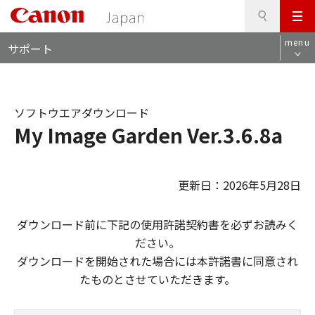
検
このページの本文へ
メ
索
ロ
ニ
menu
サポート
ー
ュ
カ
ー
ル
ナ
ソフトウエアダウンロード
ビ
My Image Garden Ver.3.6.8a
更新日：2026年5月28日
ダウンロード前に下記の使用許諾契約書を必ずお読みく
ださい。
ダウンロードを開始された場合には本許諾書に同意され
たものとさせていただきます。