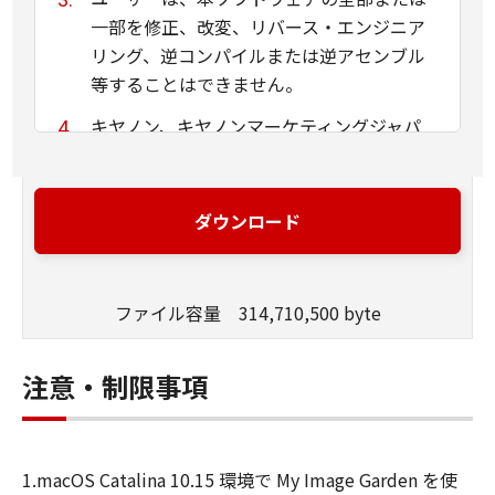
一部を修正、改変、リバース・エンジニア
リング、逆コンパイルまたは逆アセンブル
等することはできません。
キヤノン、キヤノンマーケティングジャパ
ン株式会社およびキヤノンのライセンサー
は、本ソフトウェアがユーザーの特定の目
的のために適当であること、もしくは有用
ダウンロード
であること、または本ソフトウェアに瑕疵
がないこと、その他本ソフトウェアに関し
ていかなる保証もいたしません。
ファイル容量 314,710,500 byte
キヤノン、キヤノンマーケティングジャパ
ン株式会社およびキヤノンのライセンサー
注意・制限事項
は、本ソフトウェアの使用に付随または関
連して生ずる直接的または間接的な損失、
損害等について、いかなる場合においても
1.macOS Catalina 10.15 環境で My Image Garden を使
一切の責任を負いません。