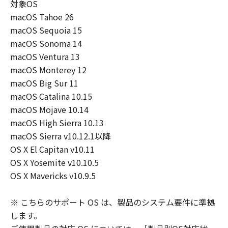
対象OS
macOS Tahoe 26
macOS Sequoia 15
macOS Sonoma 14
macOS Ventura 13
macOS Monterey 12
macOS Big Sur 11
macOS Catalina 10.15
macOS Mojave 10.14
macOS High Sierra 10.13
macOS Sierra v10.12.1以降
OS X El Capitan v10.11
OS X Yosemite v10.10.5
OS X Mavericks v10.9.5
※ こちらのサポート OS は、製品のシステム要件に準拠
します。