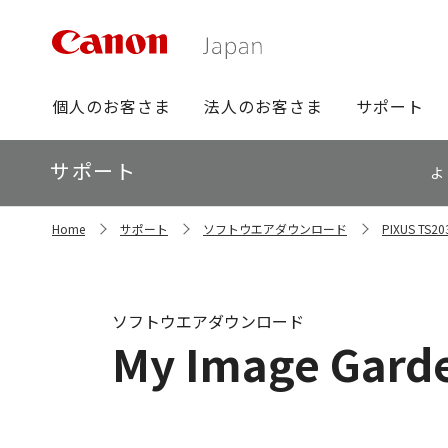
グ
個人のお客さま
法人のお客さま
サポート
ロ
ー
ロ
サポート
バ
よ
ー
ル
カ
ナ
サ
ル
Home
サポート
ソフトウエアダウンロード
PIXUS T
イ
ビ
ナ
ト
ビ
内
の
現
ソフトウエアダウンロード
在
My Image Garde
位
置