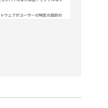
フトウェアがユーザーの特定の目的の
その他本ソフトウェアに関していかな
フトウェアの使用に付随または関連し
負いません。
ェアの全部または一部を、直接または