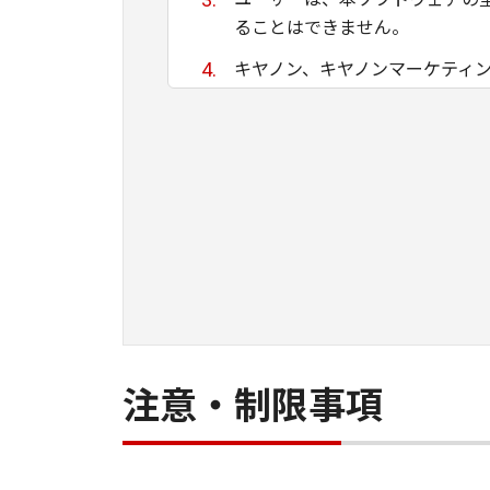
ることはできません。
キヤノン、キヤノンマーケティ
ために適当であること、もしく
る保証もいたしません。
キヤノン、キヤノンマーケティ
て生ずる直接的または間接的な
ユーザーは、日本国政府または
間接に輸出してはなりません。
注意・制限事項