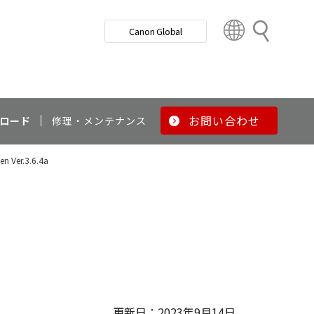
検
Canon Global
索
C
o
u
n
t
r
お問い合わせ
ロード
修理・メンテナンス
y
&
n Ver.3.6.4a
R
e
g
i
o
n
更新日：2023年9月14日