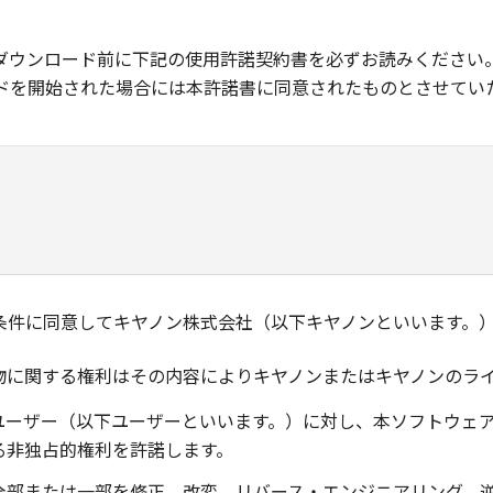
ダウンロード前に下記の使用許諾契約書を必ずお読みください
ドを開始された場合には本許諾書に同意されたものとさせてい
条件に同意してキヤノン株式会社（以下キヤノンといいます。
物に関する権利はその内容によりキヤノンまたはキヤノンのラ
ユーザー（以下ユーザーといいます。）に対し、本ソフトウェ
る非独占的権利を許諾します。
全部または一部を修正、改変、リバース・エンジニアリング、