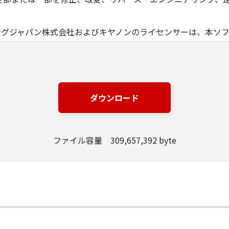
ングジャパン株式会社およびキヤノンのライセンサーは、本ソ
は有用であること、または本ソフトウェアに瑕疵がないこと、
ングジャパン株式会社およびキヤノンのライセンサーは、本ソ
損失、損害等について、いかなる場合においても一切の責任を
ダウンロード
該当国の政府より必要な許可等を得ることなしに、本ソフトウ
ファイル容量 309,657,392 byte