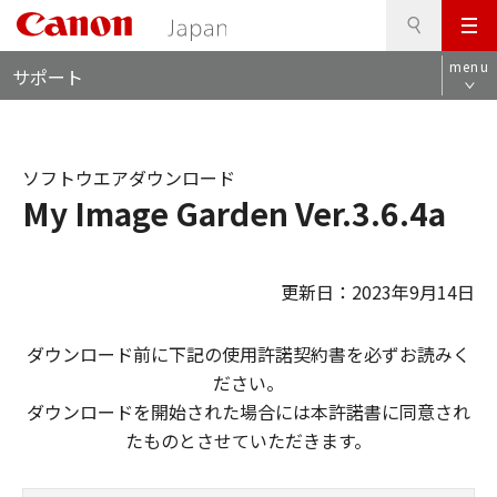
検
このページの本文へ
メ
索
ロ
ニ
menu
サポート
ー
ュ
カ
ー
ル
ナ
ソフトウエアダウンロード
ビ
My Image Garden Ver.3.6.4a
更新日：2023年9月14日
ダウンロード前に下記の使用許諾契約書を必ずお読みく
ださい。
ダウンロードを開始された場合には本許諾書に同意され
たものとさせていただきます。