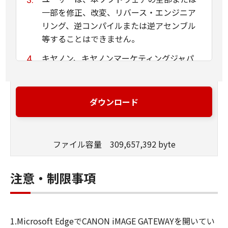
一部を修正、改変、リバース・エンジニア
リング、逆コンパイルまたは逆アセンブル
等することはできません。
キヤノン、キヤノンマーケティングジャパ
ン株式会社およびキヤノンのライセンサー
は、本ソフトウェアがユーザーの特定の目
的のために適当であること、もしくは有用
ダウンロード
であること、または本ソフトウェアに瑕疵
がないこと、その他本ソフトウェアに関し
ていかなる保証もいたしません。
ファイル容量 309,657,392 byte
キヤノン、キヤノンマーケティングジャパ
ン株式会社およびキヤノンのライセンサー
注意・制限事項
は、本ソフトウェアの使用に付随または関
連して生ずる直接的または間接的な損失、
損害等について、いかなる場合においても
1.Microsoft EdgeでCANON iMAGE GATEWAYを開いてい
一切の責任を負いません。