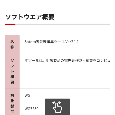
ソフトウエア概要
名
Satera宛先表編集ツール Ver2.1.1
称
ソ
本ツールは、対象製品の宛先表作成・編集をコンピュー
フ
ト
概
要
対
WG
象
製
WG7350
品