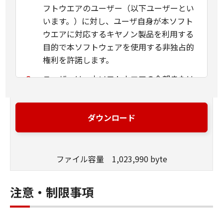
フトウエアのユーザー（以下ユーザーとい
います。）に対し、ユーザ自身が本ソフト
ウエアに対応するキヤノン製品を利用する
目的で本ソフトウェアを使用する非独占的
権利を許諾します。
ユーザーは、本ソフトウエアの全部または
一部について、販売、頒布、修正、改変、
リバース・エンジニアリング、逆コンパイ
ルまたは逆アセンブル等することならびに
ダウンロード
これらの行為を第三者に許諾することはで
きません。
ファイル容量 1,023,990 byte
キヤノンマーケティングジャパンおよびキ
ヤノンマーケティングジャパンのライセン
サーは、本ソフトウェアがユーザーの特定
注意・制限事項
の目的のために適当であること、もしくは
有用であること、または本ソフトウエアに