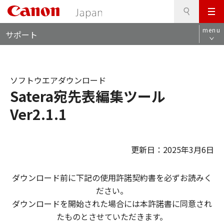
検
このページの本文へ
メ
索
ロ
ニ
menu
サポート
ー
ュ
カ
ー
ル
ナ
ソフトウエアダウンロード
ビ
Satera宛先表編集ツール
Ver2.1.1
更新日：2025年3月6日
ダウンロード前に下記の使用許諾契約書を必ずお読みく
ださい。
ダウンロードを開始された場合には本許諾書に同意され
たものとさせていただきます。