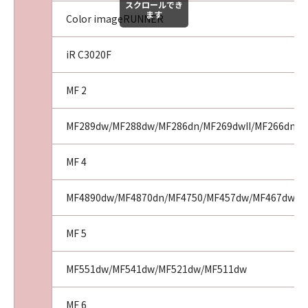
スクロールでき
ます
Color imageRUNNER
iR C3020F
MF 2
MF289dw/MF288dw/MF286dn/MF269dwII/MF266dnII
MF 4
MF4890dw/MF4870dn/MF4750/MF457dw/MF467dw/M
MF 5
MF551dw/MF541dw/MF521dw/MF511dw
MF 6