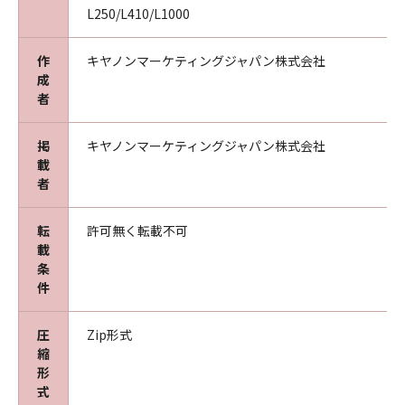
L250/L410/L1000
作
キヤノンマーケティングジャパン株式会社
成
者
掲
キヤノンマーケティングジャパン株式会社
載
者
転
許可無く転載不可
載
条
件
圧
Zip形式
縮
形
式