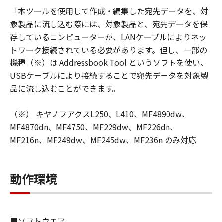
瑕疵がないこと、その他本ソフトウェアに
「本ツールを使用して作成・編集した宛先データを、対
関していかなる保証もいたしません。
象製品に流し込む際には、対象製品と、宛先データを保
キヤノンマーケティングジャパンおよびキ
存しているコンピューターが、LANケーブルによりネッ
ヤノンマーケティングジャパンのライセン
トワーク接続されている必要があります。但し、一部の
サーは、本ソフトウェアの使用に付随また
機種（※）は Addressbook Tool というソフトを使い、
は関連して生ずる直接的または間接的な損
USBケーブルにより接続することで宛先データを対象製
失、損害等について、いかなる場合におい
品に流し込むことができます。
ても一切の責任を負いません。
（※） キヤノフアクスL250、L410、MF4890dw、
ユーザーは、日本国政府または該当国の政
MF4870dn、MF4750、MF229dw、MF226dn、
府より必要な許可等を得ることなしに、本
MF216n、MF249dw、MF245dw、MF236n のみ対応
ソフトウエアの全部または一部を、直接ま
たは間接に輸出してはなりません。
動作環境
以上
■ソフトウエア