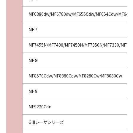
MF6880dw/MF6780dw/MF656Cdw/MF654Cdw/MF644
MF 7
MF7455N/MF7430/MF7450N/MF7350N/MF7330/MF72
MF 8
MF8570Cdw/MF8380Cdw/MF8280Cw/MF8080Cw
MF 9
MF9220Cdn
GIIIレーザシリーズ