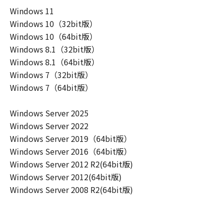
ーザ（以下「指定ユーザ」と言います）
Windows 11
に、本契約の条件の下で、「許諾ソフトウ
Windows 10（32bit版）
エア」を使用させることができます。その
Windows 10（64bit版）
場合、お客様には、かかる「指定ユーザ」
Windows 8.1（32bit版）
を本契約の条件に従わせることにつき、す
Windows 8.1（64bit版）
べての責任を負っていただくものとしま
Windows 7（32bit版）
す。 (2) お客様は、再使用許諾、譲渡、頒
Windows 7（64bit版）
布、貸与その他の方法により、第三者に
「本ソフトウエア」を使用もしくは利用さ
Windows Server 2025
せることはできません。
Windows Server 2022
(3) お客様は、「本ソフトウエア」の全部
Windows Server 2019（64bit版）
または一部を修正、改変、リバース・エン
Windows Server 2016（64bit版）
ジニアリング、逆コンパイルまたは逆アセ
Windows Server 2012 R2(64bit版)
ンブル等することはできません。また第三
Windows Server 2012(64bit版)
者にこのような行為をさせてはなりませ
Windows Server 2008 R2(64bit版)
ん。
(4) 本契約に明示的に定める場合を除き、