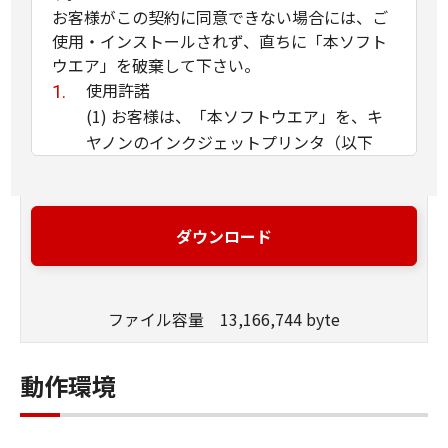
お客様がこの契約に同意できない場合には、ご
使用・インストールされず、直ちに「本ソフト
ウエア」を破棄して下さい。
使用許諾
(1) お客様は、「本ソフトウエア」を、キ
ヤノンのインクジェットプリンタ（以下
「プリンタ」と言います）に直接またはネ
ットワークを通じ接続される複数のコンピ
ュータのそれぞれにおいて使用（「使用」
ダウンロード
とは、「許諾ソフトウエア」をコンピュー
タの記憶媒体上にインストールすること、
またはコンピュータにおいて表示するこ
ファイル容量 13,166,744 byte
と、アクセスすること、読み出すこと、も
しくは実行することのいずれも含むものと
します）することができます。お客様はま
動作環境
た、お客様が「プリンタ」を使用すること
を許可したお客様のイントラネット内のユ