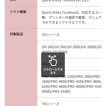
Quick Utility Toolbox Ver.2.6.5
見された場合には、キヤノンは、「メディ
ア」を交換いたします。
ソフト概要
Quick Utility Toolboxは、対応する
保証の否認・免責
動、プリンターの設定や管理、マニュアル
(1) 「本ソフトウエア」は、『現状のまま』の
スができるソフトウエアです。
状態で使用許諾されます。キヤノン、キヤノン
の関連会社、それらの販売代理店及び販売店
対象製品
GPシリーズ
は、「本ソフトウエア」に関して、商品性及び
特定の目的への適合性の保証を含め、いかなる
GP-200/GP-300/GP-2000/GP-2600S/GP-4
保証も、明示たると黙示たるとを問わず一切し
4600S/GP-6600S
ないものとします。
(2) キヤノン、キヤノンの関連会社、それらの販
PROシリーズ
売代理店及び販売店は、「許諾ソフトウエア」
スクロールでき
の使用または使用不能から生ずるいかなる損害
ます
PRO-1000/PRO-1100/PRO-2000/PRO-21
（逸失利益及びその他の派生的または付随的な
2600/PRO-4000/PRO-4100/PRO-4600/P
損害を含むがこれらに限定されない）につい
6100/PRO-6600/PRO-4000S/PRO-4100S
て、一切の責任を負わないものとします。例
6000S/PRO-6100S
え、キヤノン、キヤノンの関連会社、それらの
販売代理店及び販売店がかかる損害の可能性に
TAシリーズ