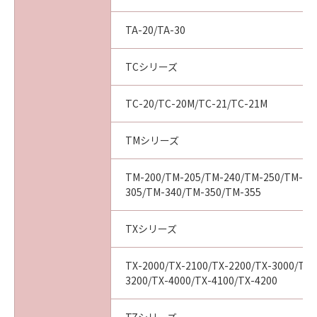
ついて知らされていた場合でも同様です。
(3) キヤノン、キヤノンの関連会社、それらの販
TA-20/TA-30
売代理店及び販売店は、「本ソフトウエア」の
使用に起因または関連してお客様と第三者との
TCシリーズ
間に生じたいかなる紛争についても、一切責任
を負わないものとします。
TC-20/TC-20M/TC-21/TC-21M
(4) 以上が、「本ソフトウエア」に関するキヤノ
ン、キヤノンの関連会社、それらの販売代理店
及び販売店のすべての責任であり、お客様の唯
TMシリーズ
一の救済です。
輸出
TM-200/TM-205/TM-240/TM-250/TM-25
お客様は、日本国政府または関連する外国政府
305/TM-340/TM-350/TM-355
より必要な認可等を得ることなしに「本ソフト
ウエア」の全部または一部を、直接または間接
TXシリーズ
に輸出してはなりません。
契約期間
TX-2000/TX-2100/TX-2200/TX-3000/TX-
(1) 本契約は、お客様が「本ソフトウエア」を
3200/TX-4000/TX-4100/TX-4200
インストールされた時点で発効し、下記(2)また
は(3)により終了されるまで有効に存続します。