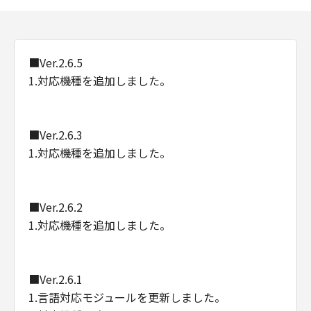
Consistent with 48 C.F.R. 12.212 and 48 C.F.R.
227.7202-1 through 227.7202-4 (June 1995),
all U.S. Government End Users shall acquire
■Ver.2.6.5
the Software with only those rights set forth
1.対応機種を追加しました。
herein. Manufacturer is Canon Inc./30-2,
Shimomaruko 3-chome, Ohta-ku, Tokyo 146-
8501, Japan.
本条において、"the Software"という語は、本
■Ver.2.6.3
契約における「本ソフトウエア」を意味するも
1.対応機種を追加しました。
のとします。
以上
■Ver.2.6.2
キヤノン株式会社
1.対応機種を追加しました。
■Ver.2.6.1
1.言語対応モジュールを更新しました。