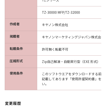
TZシリーズ
(2) お客様は、「本ソフトウエア」及びその複
製物のすべてを廃棄及び消去することにより、
TZ-30000 MFP/TZ-32000
本契約を終了させることができます。
(3) キヤノンは、お客様が本契約のいずれかの条
作成者
キヤノン株式会社
項に違反した場合、直ちに本契約を終了させる
ことができます。
掲載者
(4) お客様は、上記(3)による本契約の終了後直
キヤノンマーケティングジャパン株式会社
ちに、「本ソフトウエア」及びその複製物のす
べてを廃棄及び消去するものとします。
転載条件
許可無く転載不可
準拠法
本契約は、日本国法に準拠するものとします。
圧縮形式
Zip自己解凍・自動実行型（EXE 形式）
U.S. GOVERNMENT RESTRICTED RIGHTS
NOTICE:
使用条件
このソフトウエアをダウンロードする前に
The Software is a "commercial item," as that
記載してあります「使用許諾契約書」を必
term is defined at 48 C.F.R. 2.101 (Oct 1995),
い。
consisting of "commercial computer
software" and "commercial computer
software documentation," as such terms are
変更履歴
used in 48 C.F.R. 12.212 (Sept 1995).