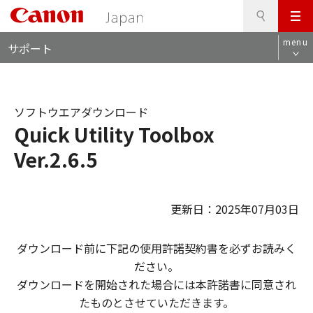
検
このページの本文へ
メ
索
ロ
ニ
menu
サポート
ー
ュ
カ
ー
ル
ナ
ソフトウエアダウンロード
ビ
Quick Utility Toolbox
Ver.2.6.5
更新日：2025年07月03日
ダウンロード前に下記の使用許諾契約書を必ずお読みく
ださい。
ダウンロードを開始された場合には本許諾書に同意され
たものとさせていただきます。