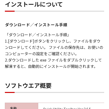
キヤノンは「本ソフトウエア」に関する知
インストールについて
的財産権のいかなる権利もお客様に付与す
るものではありません。
所有権
ダウンロード／インストール手順
「本ソフトウエア」及びその複製物に係る
「ダウンロード／インストール手順」
権限及び所有権は、その内容によりキヤノ
1.[ダウンロード]ボタンをクリックし、ファイルをダウ
ンまたはキヤノンのライセンサーに帰属し
ンロードしてください。 ファイルの保存先は、お使いの
ます。
コンピューターの設定をご確認ください。
保証
2.ダウンロードした exe ファイルをダブルクリックして
「許諾ソフトウエア」が、CD-ROM等の記
解凍すると、自動的にインストールが開始されます。
憶媒体に格納されて提供されている場合、
キヤノンは、お客様が「許諾ソフトウエ
ア」を購入した日から90日の間、「許諾ソ
ソフトウエア概要
フトウエア」が格納されている記憶媒体
（以下「メディア」と言います）に物理的
な欠陥がないことを保証します。当該保証
期間中に「メディア」に物理的な欠陥が発
名称