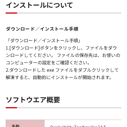
キヤノンは「本ソフトウエア」に関する知
インストールについて
的財産権のいかなる権利もお客様に付与す
るものではありません。
所有権
ダウンロード／インストール手順
「本ソフトウエア」及びその複製物に係る
「ダウンロード／インストール手順」
権限及び所有権は、その内容によりキヤノ
1.[ダウンロード]ボタンをクリックし、ファイルをダウ
ンまたはキヤノンのライセンサーに帰属し
ンロードしてください。 ファイルの保存先は、お使いの
ます。
コンピューターの設定をご確認ください。
保証
2.ダウンロードした exe ファイルをダブルクリックして
「許諾ソフトウエア」が、CD-ROM等の記
解凍すると、自動的にインストールが開始されます。
憶媒体に格納されて提供されている場合、
キヤノンは、お客様が「許諾ソフトウエ
ア」を購入した日から90日の間、「許諾ソ
ソフトウエア概要
フトウエア」が格納されている記憶媒体
（以下「メディア」と言います）に物理的
な欠陥がないことを保証します。当該保証
期間中に「メディア」に物理的な欠陥が発
名称