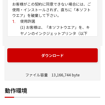
お客様がこの契約に同意できない場合には、ご
使用・インストールされず、直ちに「本ソフト
ウエア」を破棄して下さい。
使用許諾
(1) お客様は、「本ソフトウエア」を、キ
ヤノンのインクジェットプリンタ（以下
「プリンタ」と言います）に直接またはネ
ットワークを通じ接続される複数のコンピ
ュータのそれぞれにおいて使用（「使用」
ダウンロード
とは、「許諾ソフトウエア」をコンピュー
タの記憶媒体上にインストールすること、
またはコンピュータにおいて表示するこ
ファイル容量 13,166,744 byte
と、アクセスすること、読み出すこと、も
しくは実行することのいずれも含むものと
します）することができます。お客様はま
動作環境
た、お客様が「プリンタ」を使用すること
を許可したお客様のイントラネット内のユ