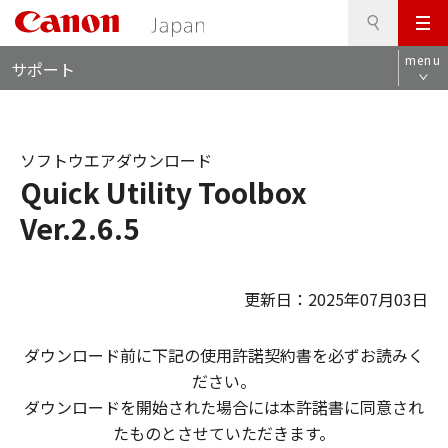
検
このページの本文へ
メ
索
ロ
ニ
menu
サポート
ー
ュ
カ
ー
ル
ナ
ソフトウエアダウンロード
ビ
Quick Utility Toolbox
Ver.2.6.5
更新日：2025年07月03日
ダウンロード前に下記の使用許諾契約書を必ずお読みく
ださい。
ダウンロードを開始された場合には本許諾書に同意され
たものとさせていただきます。