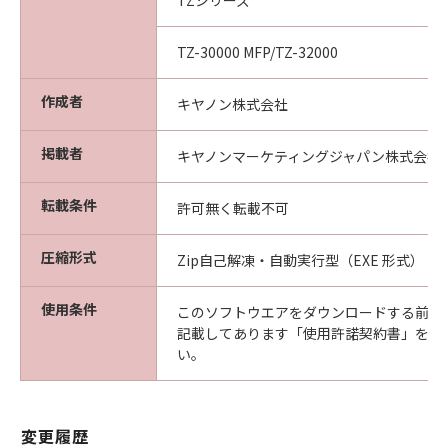
TZシリーズ
(2) お客様は、「本ソフトウエア」及びその複
製物のすべてを廃棄及び消去することにより、
TZ-30000 MFP/TZ-32000
本契約を終了させることができます。
(3) キヤノンは、お客様が本契約のいずれかの条
作成者
キヤノン株式会社
項に違反した場合、直ちに本契約を終了させる
ことができます。
掲載者
(4) お客様は、上記(3)による本契約の終了後直
キヤノンマーケティングジャパン株式会社
ちに、「本ソフトウエア」及びその複製物のす
べてを廃棄及び消去するものとします。
転載条件
許可無く転載不可
準拠法
本契約は、日本国法に準拠するものとします。
圧縮形式
Zip自己解凍・自動実行型（EXE 形式）
U.S. GOVERNMENT RESTRICTED RIGHTS
NOTICE:
使用条件
このソフトウエアをダウンロードする前に
The Software is a "commercial item," as that
記載してあります「使用許諾契約書」を必
term is defined at 48 C.F.R. 2.101 (Oct 1995),
い。
consisting of "commercial computer
software" and "commercial computer
software documentation," as such terms are
変更履歴
used in 48 C.F.R. 12.212 (Sept 1995).