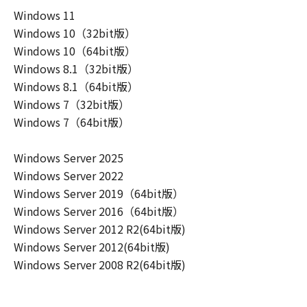
ーザ（以下「指定ユーザ」と言います）
Windows 11
に、本契約の条件の下で、「許諾ソフトウ
Windows 10（32bit版）
エア」を使用させることができます。その
Windows 10（64bit版）
場合、お客様には、かかる「指定ユーザ」
Windows 8.1（32bit版）
を本契約の条件に従わせることにつき、す
Windows 8.1（64bit版）
べての責任を負っていただくものとしま
Windows 7（32bit版）
す。 (2) お客様は、再使用許諾、譲渡、頒
Windows 7（64bit版）
布、貸与その他の方法により、第三者に
「本ソフトウエア」を使用もしくは利用さ
Windows Server 2025
せることはできません。
Windows Server 2022
(3) お客様は、「本ソフトウエア」の全部
Windows Server 2019（64bit版）
または一部を修正、改変、リバース・エン
Windows Server 2016（64bit版）
ジニアリング、逆コンパイルまたは逆アセ
Windows Server 2012 R2(64bit版)
ンブル等することはできません。また第三
Windows Server 2012(64bit版)
者にこのような行為をさせてはなりませ
Windows Server 2008 R2(64bit版)
ん。
(4) 本契約に明示的に定める場合を除き、