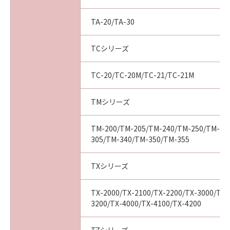
ついて知らされていた場合でも同様です。
(3) キヤノン、キヤノンの関連会社、それらの販
TA-20/TA-30
売代理店及び販売店は、「本ソフトウエア」の
使用に起因または関連してお客様と第三者との
TCシリーズ
間に生じたいかなる紛争についても、一切責任
を負わないものとします。
TC-20/TC-20M/TC-21/TC-21M
(4) 以上が、「本ソフトウエア」に関するキヤノ
ン、キヤノンの関連会社、それらの販売代理店
及び販売店のすべての責任であり、お客様の唯
TMシリーズ
一の救済です。
輸出
TM-200/TM-205/TM-240/TM-250/TM-25
お客様は、日本国政府または関連する外国政府
305/TM-340/TM-350/TM-355
より必要な認可等を得ることなしに「本ソフト
ウエア」の全部または一部を、直接または間接
TXシリーズ
に輸出してはなりません。
契約期間
TX-2000/TX-2100/TX-2200/TX-3000/TX-
(1) 本契約は、お客様が「本ソフトウエア」を
3200/TX-4000/TX-4100/TX-4200
インストールされた時点で発効し、下記(2)また
は(3)により終了されるまで有効に存続します。