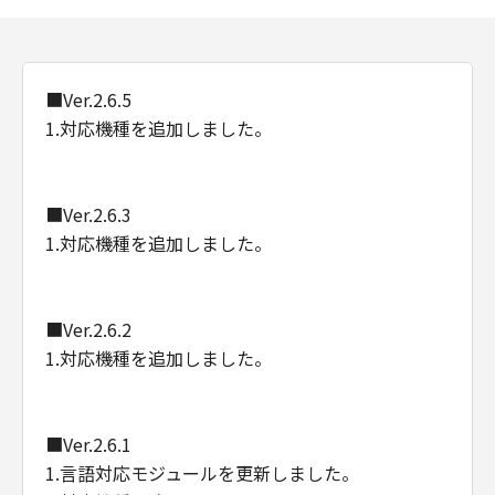
Consistent with 48 C.F.R. 12.212 and 48 C.F.R.
227.7202-1 through 227.7202-4 (June 1995),
all U.S. Government End Users shall acquire
■Ver.2.6.5
the Software with only those rights set forth
1.対応機種を追加しました。
herein. Manufacturer is Canon Inc./30-2,
Shimomaruko 3-chome, Ohta-ku, Tokyo 146-
8501, Japan.
本条において、"the Software"という語は、本
■Ver.2.6.3
契約における「本ソフトウエア」を意味するも
1.対応機種を追加しました。
のとします。
以上
■Ver.2.6.2
キヤノン株式会社
1.対応機種を追加しました。
■Ver.2.6.1
1.言語対応モジュールを更新しました。