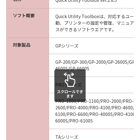
Quick Utility Toolbox Ver.2.6.5
見された場合には、キヤノンは、「メディ
ア」を交換いたします。
ソフト概要
Quick Utility Toolboxは、対応する
保証の否認・免責
動、プリンターの設定や管理、マニュアル
(1) 「本ソフトウエア」は、『現状のまま』の
スができるソフトウエアです。
状態で使用許諾されます。キヤノン、キヤノン
の関連会社、それらの販売代理店及び販売店
対象製品
GPシリーズ
は、「本ソフトウエア」に関して、商品性及び
特定の目的への適合性の保証を含め、いかなる
GP-200/GP-300/GP-2000/GP-2600S/GP-4
保証も、明示たると黙示たるとを問わず一切し
4600S/GP-6600S
ないものとします。
(2) キヤノン、キヤノンの関連会社、それらの販
PROシリーズ
売代理店及び販売店は、「許諾ソフトウエア」
スクロールでき
の使用または使用不能から生ずるいかなる損害
ます
PRO-1000/PRO-1100/PRO-2000/PRO-21
（逸失利益及びその他の派生的または付随的な
2600/PRO-4000/PRO-4100/PRO-4600/P
損害を含むがこれらに限定されない）につい
6100/PRO-6600/PRO-4000S/PRO-4100S
て、一切の責任を負わないものとします。例
6000S/PRO-6100S
え、キヤノン、キヤノンの関連会社、それらの
販売代理店及び販売店がかかる損害の可能性に
TAシリーズ