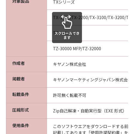
対象製品
TXシリーズ
見された場合には、キヤノンは、「メディ
ア」を交換いたします。
TX-2100/TX-2200/TX-3100/TX-3200/TX-
保証の否認・免責
(1) 「本ソフトウエア」は、『現状のまま』の
TZシリーズ
スクロールでき
状態で使用許諾されます。キヤノン、キヤノン
ます
の関連会社、それらの販売代理店及び販売店
TZ-30000 MFP/TZ-32000
は、「本ソフトウエア」に関して、商品性及び
特定の目的への適合性の保証を含め、いかなる
作成者
保証も、明示たると黙示たるとを問わず一切し
キヤノン株式会社
ないものとします。
(2) キヤノン、キヤノンの関連会社、それらの販
掲載者
キヤノンマーケティングジャパン株式会社
売代理店及び販売店は、「許諾ソフトウエア」
の使用または使用不能から生ずるいかなる損害
転載条件
許可無く転載不可
（逸失利益及びその他の派生的または付随的な
損害を含むがこれらに限定されない）につい
圧縮形式
Zip自己解凍・自動実行型（EXE 形式）
て、一切の責任を負わないものとします。例
え、キヤノン、キヤノンの関連会社、それらの
使用条件
このソフトウエアをダウンロードする前に
販売代理店及び販売店がかかる損害の可能性に
記載してあります「使用許諾契約書」を必