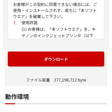
お客様がこの契約に同意できない場合には、ご
使用・インストールされず、直ちに「本ソフト
ウエア」を破棄して下さい。
使用許諾
(1) お客様は、「本ソフトウエア」を、キ
ヤノンのインクジェットプリンタ（以下
「プリンタ」と言います）に直接またはネ
ットワークを通じ接続される複数のコンピ
ュータのそれぞれにおいて使用（「使用」
ダウンロード
とは、「許諾ソフトウエア」をコンピュー
タの記憶媒体上にインストールすること、
またはコンピュータにおいて表示するこ
ファイル容量 377,198,712 byte
と、アクセスすること、読み出すこと、も
しくは実行することのいずれも含むものと
します）することができます。お客様はま
動作環境
た、お客様が「プリンタ」を使用すること
を許可したお客様のイントラネット内のユ