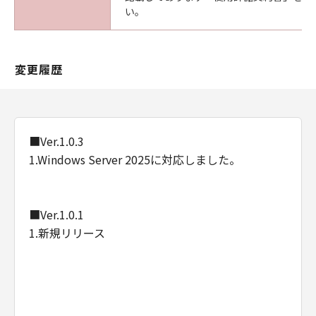
ついて知らされていた場合でも同様です。
い。
(3) キヤノン、キヤノンの関連会社、それらの販
売代理店及び販売店は、「本ソフトウエア」の
使用に起因または関連してお客様と第三者との
変更履歴
間に生じたいかなる紛争についても、一切責任
を負わないものとします。
(4) 以上が、「本ソフトウエア」に関するキヤノ
ン、キヤノンの関連会社、それらの販売代理店
及び販売店のすべての責任であり、お客様の唯
■Ver.1.0.3
一の救済です。
1.Windows Server 2025に対応しました。
輸出
お客様は、日本国政府または関連する外国政府
より必要な認可等を得ることなしに「本ソフト
■Ver.1.0.1
ウエア」の全部または一部を、直接または間接
1.新規リリース
に輸出してはなりません。
契約期間
(1) 本契約は、お客様が「本ソフトウエア」を
インストールされた時点で発効し、下記(2)また
は(3)により終了されるまで有効に存続します。