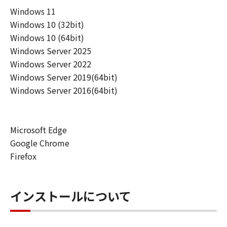
ーザ（以下「指定ユーザ」と言います）
Windows 11
に、本契約の条件の下で、「許諾ソフトウ
Windows 10 (32bit)
エア」を使用させることができます。その
Windows 10 (64bit)
場合、お客様には、かかる「指定ユーザ」
Windows Server 2025
を本契約の条件に従わせることにつき、す
Windows Server 2022
べての責任を負っていただくものとしま
Windows Server 2019(64bit)
す。 (2) お客様は、再使用許諾、譲渡、頒
Windows Server 2016(64bit)
布、貸与その他の方法により、第三者に
「本ソフトウエア」を使用もしくは利用さ
せることはできません。
Microsoft Edge
(3) お客様は、「本ソフトウエア」の全部
Google Chrome
または一部を修正、改変、リバース・エン
Firefox
ジニアリング、逆コンパイルまたは逆アセ
ンブル等することはできません。また第三
者にこのような行為をさせてはなりませ
インストールについて
ん。
(4) 本契約に明示的に定める場合を除き、