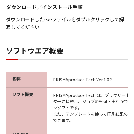
キヤノンは「本ソフトウエア」に関する知
ダウンロード／インストール手順
的財産権のいかなる権利もお客様に付与す
るものではありません。
ダウンロードしたexeファイルをダブルクリックして解
凍してください。
所有権
「本ソフトウエア」及びその複製物に係る
権限及び所有権は、その内容によりキヤノ
ソフトウエア概要
ンまたはキヤノンのライセンサーに帰属し
ます。
保証
「許諾ソフトウエア」が、CD-ROM等の記
名称
PRISMAproduce Tech Ver.1.0.3
憶媒体に格納されて提供されている場合、
キヤノンは、お客様が「許諾ソフトウエ
ソフト概要
PRISMAproduce Tech は、ブラウザ
ア」を購入した日から90日の間、「許諾ソ
ターに接続し、ジョブの管理・実行ができ
フトウエア」が格納されている記憶媒体
ンソフトです。
また、テンプレートを使って印刷結果の標
（以下「メディア」と言います）に物理的
できます。
な欠陥がないことを保証します。当該保証
期間中に「メディア」に物理的な欠陥が発