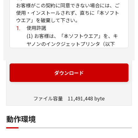
お客様がこの契約に同意できない場合には、ご
使用・インストールされず、直ちに「本ソフト
ウエア」を破棄して下さい。
使用許諾
(1) お客様は、「本ソフトウエア」を、キ
ヤノンのインクジェットプリンタ（以下
「プリンタ」と言います）に直接またはネ
ットワークを通じ接続される複数のコンピ
ュータのそれぞれにおいて使用（「使用」
ダウンロード
とは、「許諾ソフトウエア」をコンピュー
タの記憶媒体上にインストールすること、
またはコンピュータにおいて表示するこ
ファイル容量 11,491,448 byte
と、アクセスすること、読み出すこと、も
しくは実行することのいずれも含むものと
します）することができます。お客様はま
動作環境
た、お客様が「プリンタ」を使用すること
を許可したお客様のイントラネット内のユ