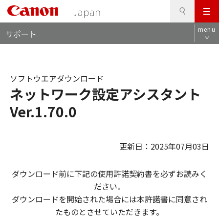
検
このページの本文へ
メ
索
ロ
ニ
menu
サポート
ー
ュ
カ
ー
ル
ナ
ソフトウエアダウンロード
ビ
ネットワーク設定アシスタント
Ver.1.70.0
更新日：2025年07月03日
ダウンロード前に下記の使用許諾契約書を必ずお読みく
ださい。
ダウンロードを開始された場合には本許諾書に同意され
たものとさせていただきます。