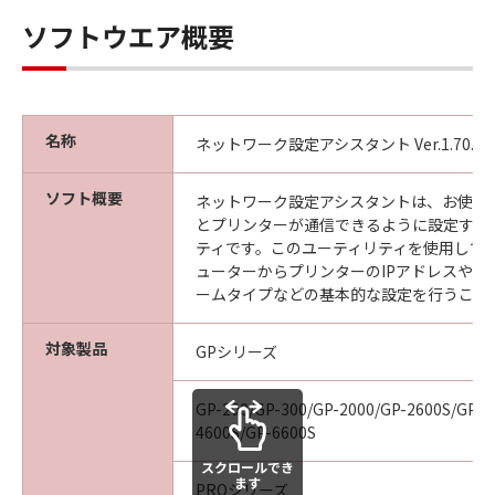
見された場合には、キヤノンは、「メディ
ソフトウエア概要
ア」を交換いたします。
保証の否認・免責
(1) 「本ソフトウエア」は、『現状のまま』の
状態で使用許諾されます。キヤノン、キヤノン
名称
ネットワーク設定アシスタント Ver.1.70.0
の関連会社、それらの販売代理店及び販売店
は、「本ソフトウエア」に関して、商品性及び
ソフト概要
ネットワーク設定アシスタントは、お使い
特定の目的への適合性の保証を含め、いかなる
とプリンターが通信できるように設定する
保証も、明示たると黙示たるとを問わず一切し
ティです。このユーティリティを使用して
ないものとします。
ューターからプリンターのIPアドレスやネ
(2) キヤノン、キヤノンの関連会社、それらの販
ームタイプなどの基本的な設定を行うこと
売代理店及び販売店は、「許諾ソフトウエア」
の使用または使用不能から生ずるいかなる損害
対象製品
GPシリーズ
（逸失利益及びその他の派生的または付随的な
損害を含むがこれらに限定されない）につい
GP-200/GP-300/GP-2000/GP-2600S/GP-4
て、一切の責任を負わないものとします。例
4600S/GP-6600S
え、キヤノン、キヤノンの関連会社、それらの
スクロールでき
販売代理店及び販売店がかかる損害の可能性に
ます
PROシリーズ