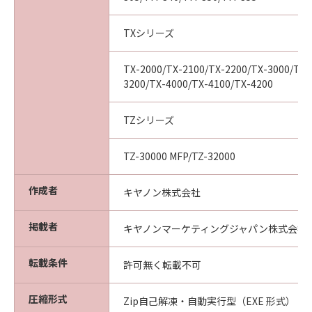
(2) お客様は、「本ソフトウエア」及びその複
製物のすべてを廃棄及び消去することにより、
TXシリーズ
本契約を終了させることができます。
(3) キヤノンは、お客様が本契約のいずれかの条
TX-2000/TX-2100/TX-2200/TX-3000/TX-
項に違反した場合、直ちに本契約を終了させる
3200/TX-4000/TX-4100/TX-4200
ことができます。
(4) お客様は、上記(3)による本契約の終了後直
TZシリーズ
ちに、「本ソフトウエア」及びその複製物のす
べてを廃棄及び消去するものとします。
TZ-30000 MFP/TZ-32000
準拠法
本契約は、日本国法に準拠するものとします。
作成者
U.S. GOVERNMENT RESTRICTED RIGHTS
キヤノン株式会社
NOTICE:
The Software is a "commercial item," as that
掲載者
キヤノンマーケティングジャパン株式会社
term is defined at 48 C.F.R. 2.101 (Oct 1995),
consisting of "commercial computer
転載条件
許可無く転載不可
software" and "commercial computer
software documentation," as such terms are
圧縮形式
Zip自己解凍・自動実行型（EXE 形式）
used in 48 C.F.R. 12.212 (Sept 1995).