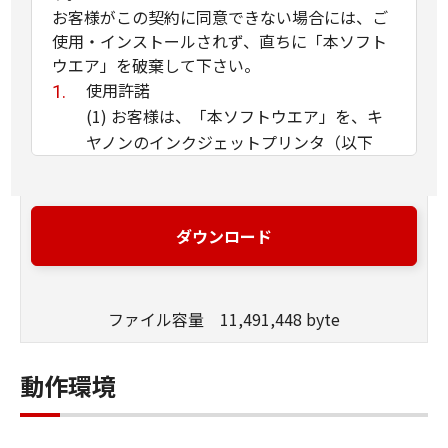
お客様がこの契約に同意できない場合には、ご
使用・インストールされず、直ちに「本ソフト
ウエア」を破棄して下さい。
使用許諾
(1) お客様は、「本ソフトウエア」を、キ
ヤノンのインクジェットプリンタ（以下
「プリンタ」と言います）に直接またはネ
ットワークを通じ接続される複数のコンピ
ュータのそれぞれにおいて使用（「使用」
ダウンロード
とは、「許諾ソフトウエア」をコンピュー
タの記憶媒体上にインストールすること、
またはコンピュータにおいて表示するこ
ファイル容量 11,491,448 byte
と、アクセスすること、読み出すこと、も
しくは実行することのいずれも含むものと
します）することができます。お客様はま
動作環境
た、お客様が「プリンタ」を使用すること
を許可したお客様のイントラネット内のユ