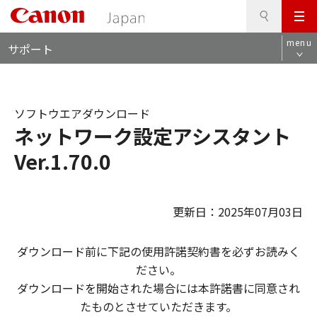
検
このページの本文へ
メ
索
ロ
ニ
menu
サポート
ー
ュ
カ
ー
ル
ナ
ソフトウエアダウンロード
ビ
ネットワーク設定アシスタント
Ver.1.70.0
更新日：2025年07月03日
ダウンロード前に下記の使用許諾契約書を必ずお読みく
ださい。
ダウンロードを開始された場合には本許諾書に同意され
たものとさせていただきます。