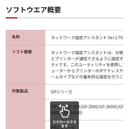
見された場合には、キヤノンは、「メディ
ソフトウエア概要
ア」を交換いたします。
保証の否認・免責
(1) 「本ソフトウエア」は、『現状のまま』の
状態で使用許諾されます。キヤノン、キヤノン
名称
ネットワーク設定アシスタント Ver.1.70.0
の関連会社、それらの販売代理店及び販売店
は、「本ソフトウエア」に関して、商品性及び
ソフト概要
ネットワーク設定アシスタントは、お使い
特定の目的への適合性の保証を含め、いかなる
とプリンターが通信できるように設定する
保証も、明示たると黙示たるとを問わず一切し
ティです。このユーティリティを使用して
ないものとします。
ューターからプリンターのIPアドレスやネ
(2) キヤノン、キヤノンの関連会社、それらの販
ームタイプなどの基本的な設定を行うこと
売代理店及び販売店は、「許諾ソフトウエア」
の使用または使用不能から生ずるいかなる損害
対象製品
GPシリーズ
（逸失利益及びその他の派生的または付随的な
損害を含むがこれらに限定されない）につい
GP-200/GP-300/GP-2000/GP-2600S/GP-4
て、一切の責任を負わないものとします。例
4600S/GP-6600S
え、キヤノン、キヤノンの関連会社、それらの
スクロールでき
販売代理店及び販売店がかかる損害の可能性に
ます
PROシリーズ