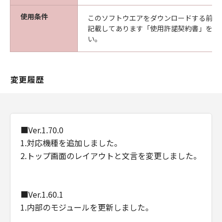
Consistent with 48 C.F.R. 12.212 and 48 C.F.R.
使用条件
このソフトウエアをダウンロードする前に
227.7202-1 through 227.7202-4 (June 1995),
記載してあります「使用許諾契約書」を必
all U.S. Government End Users shall acquire
い。
the Software with only those rights set forth
herein. Manufacturer is Canon Inc./30-2,
Shimomaruko 3-chome, Ohta-ku, Tokyo 146-
変更履歴
8501, Japan.
本条において、"the Software"という語は、本
契約における「本ソフトウエア」を意味するも
のとします。
■Ver.1.70.0
1.対応機種を追加しました。
以上
2.トップ画面のレイアウトと文言を変更しました。
キヤノン株式会社
■Ver.1.60.1
1.内部のモジュールを更新しました。