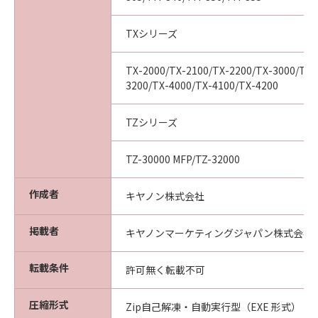
(2) お客様は、「本ソフトウエア」及びその複
製物のすべてを廃棄及び消去することにより、
TXシリーズ
本契約を終了させることができます。
(3) キヤノンは、お客様が本契約のいずれかの条
TX-2000/TX-2100/TX-2200/TX-3000/TX-
項に違反した場合、直ちに本契約を終了させる
3200/TX-4000/TX-4100/TX-4200
ことができます。
(4) お客様は、上記(3)による本契約の終了後直
TZシリーズ
ちに、「本ソフトウエア」及びその複製物のす
べてを廃棄及び消去するものとします。
TZ-30000 MFP/TZ-32000
準拠法
本契約は、日本国法に準拠するものとします。
作成者
U.S. GOVERNMENT RESTRICTED RIGHTS
キヤノン株式会社
NOTICE:
The Software is a "commercial item," as that
掲載者
キヤノンマーケティングジャパン株式会社
term is defined at 48 C.F.R. 2.101 (Oct 1995),
consisting of "commercial computer
転載条件
許可無く転載不可
software" and "commercial computer
software documentation," as such terms are
圧縮形式
Zip自己解凍・自動実行型（EXE 形式）
used in 48 C.F.R. 12.212 (Sept 1995).