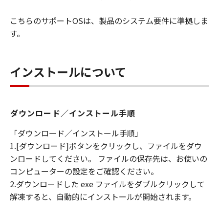
キヤノンは「本ソフトウエア」に関する知
的財産権のいかなる権利もお客様に付与す
こちらのサポートOSは、製品のシステム要件に準拠しま
るものではありません。
す。
所有権
「本ソフトウエア」及びその複製物に係る
インストールについて
権限及び所有権は、その内容によりキヤノ
ンまたはキヤノンのライセンサーに帰属し
ます。
ダウンロード／インストール手順
保証
「許諾ソフトウエア」が、CD-ROM等の記
「ダウンロード／インストール手順」
憶媒体に格納されて提供されている場合、
1.[ダウンロード]ボタンをクリックし、ファイルをダウ
キヤノンは、お客様が「許諾ソフトウエ
ンロードしてください。 ファイルの保存先は、お使いの
ア」を購入した日から90日の間、「許諾ソ
コンピューターの設定をご確認ください。
フトウエア」が格納されている記憶媒体
2.ダウンロードした exe ファイルをダブルクリックして
（以下「メディア」と言います）に物理的
解凍すると、自動的にインストールが開始されます。
な欠陥がないことを保証します。当該保証
期間中に「メディア」に物理的な欠陥が発