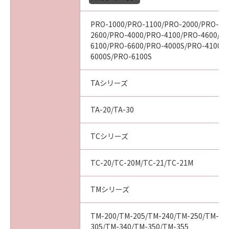
ついて知らされていた場合でも同様です。
(3) キヤノン、キヤノンの関連会社、それらの販
PRO-1000/PRO-1100/PRO-2000/PRO-21
売代理店及び販売店は、「本ソフトウエア」の
2600/PRO-4000/PRO-4100/PRO-4600/P
使用に起因または関連してお客様と第三者との
6100/PRO-6600/PRO-4000S/PRO-4100S
間に生じたいかなる紛争についても、一切責任
6000S/PRO-6100S
を負わないものとします。
(4) 以上が、「本ソフトウエア」に関するキヤノ
TAシリーズ
ン、キヤノンの関連会社、それらの販売代理店
及び販売店のすべての責任であり、お客様の唯
TA-20/TA-30
一の救済です。
輸出
TCシリーズ
お客様は、日本国政府または関連する外国政府
より必要な認可等を得ることなしに「本ソフト
ウエア」の全部または一部を、直接または間接
TC-20/TC-20M/TC-21/TC-21M
に輸出してはなりません。
契約期間
TMシリーズ
(1) 本契約は、お客様が「本ソフトウエア」を
インストールされた時点で発効し、下記(2)また
TM-200/TM-205/TM-240/TM-250/TM-25
は(3)により終了されるまで有効に存続します。
305/TM-340/TM-350/TM-355