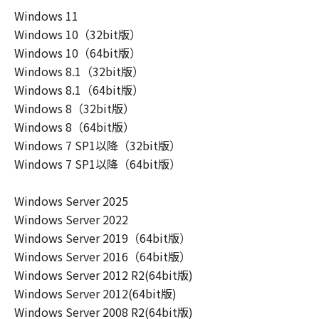
ーザ（以下「指定ユーザ」と言います）
Windows 11
に、本契約の条件の下で、「許諾ソフトウ
Windows 10（32bit版）
エア」を使用させることができます。その
Windows 10（64bit版）
場合、お客様には、かかる「指定ユーザ」
Windows 8.1（32bit版）
を本契約の条件に従わせることにつき、す
Windows 8.1（64bit版）
べての責任を負っていただくものとしま
Windows 8（32bit版）
す。 (2) お客様は、再使用許諾、譲渡、頒
Windows 8（64bit版）
布、貸与その他の方法により、第三者に
Windows 7 SP1以降（32bit版）
「本ソフトウエア」を使用もしくは利用さ
Windows 7 SP1以降（64bit版）
せることはできません。
(3) お客様は、「本ソフトウエア」の全部
Windows Server 2025
または一部を修正、改変、リバース・エン
Windows Server 2022
ジニアリング、逆コンパイルまたは逆アセ
Windows Server 2019（64bit版）
ンブル等することはできません。また第三
Windows Server 2016（64bit版）
者にこのような行為をさせてはなりませ
Windows Server 2012 R2(64bit版)
ん。
Windows Server 2012(64bit版)
(4) 本契約に明示的に定める場合を除き、
Windows Server 2008 R2(64bit版)