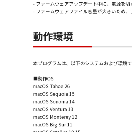
「許諾ソフトウエア」が、CD
- ファームウェアアップデート中に、電源を
購入した日から90日の間、「
- ファームウェアファイル容量が大きいため、
いことを保証します。当該保証
します。
動作環境
保証の否認・免責
(1) 「本ソフトウエア」は、『現
店は、「本ソフトウエア」に関して
一切しないものとします。
(2) キヤノン、キヤノンの関連会
本プログラムは、以下のシステムおよび環境で
る損害（逸失利益及びその他の派生
す。例え、キヤノン、キヤノンの関
■動作OS
です。
macOS Tahoe 26
(3) キヤノン、キヤノンの関連会
macOS Sequoia 15
者との間に生じたいかなる紛争につ
macOS Sonoma 14
(4) 以上が、「本ソフトウエア」
macOS Ventura 13
様の唯一の救済です。
macOS Monterey 12
輸出
macOS Big Sur 11
お客様は、日本国政府または関連す
間接に輸出してはなりません。