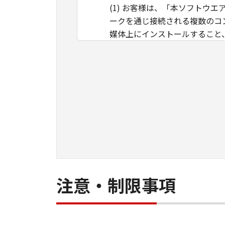
(1) お客様は、「本ソフト
ークを通じ接続される複数のコ
媒体上にインストールすること
ことのいずれも含むものとしま
イントラネット内のユーザ（以
ができます。その場合、お客様
ものとします。 (2) お客様
用させることはできません。
(3) お客様は、「本ソフトウ
ル等することはできません。ま
(4) 本契約に明示的に定める
のではありません。
所有権
注意・制限事項
「本ソフトウエア」及びその複
す。
保証