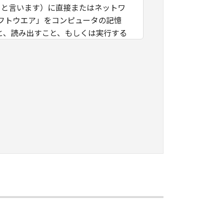
」と言います）に直接またはネットワ
フトウエア」をコンピュータの記憶
と、読み出すこと、もしくは実行する
」を使用することを許可したお客様の
諾ソフトウエア」を使用させること
つき、すべての責任を負っていただく
に「本ソフトウエア」を使用もしくは利
ング、逆コンパイルまたは逆アセンブ
のいかなる権利もお客様に付与するも
キヤノンのライセンサーに帰属しま