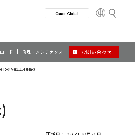
検
Canon Global
索
C
o
u
n
t
r
お問い合わせ
ロード
修理・メンテナンス
y
&
 Tool Ver.1.1.4 (Mac)
R
e
g
i
o
)
n
更新日：2025年10月30日