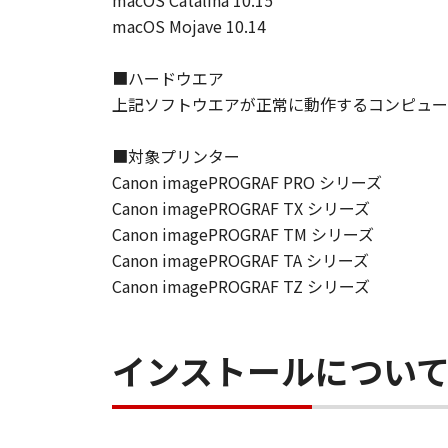
macOS Catalina 10.15
契約期間
macOS Mojave 10.14
(1) 本契約は、お客様が「本ソフト
ます。
■ハードウエア
(2) お客様は、「本ソフトウエア
上記ソフトウエアが正常に動作するコンピュー
(3) キヤノンは、お客様が本契約
(4) お客様は、上記(3)による
■対象プリンター
準拠法
Canon imagePROGRAF PRO シリーズ
本契約は、日本国法に準拠するもの
Canon imagePROGRAF TX シリーズ
U.S. GOVERNMENT RESTRICTED RI
Canon imagePROGRAF TM シリーズ
The Software is a "commercial item
Canon imagePROGRAF TA シリーズ
software" and "commercial computer
Canon imagePROGRAF TZ シリーズ
with 48 C.F.R. 12.212 and 48 C.F.R.
Software with only those rights se
8501, Japan.
インストールについ
本条において、"the Softwa
以上
キヤノン株式会社