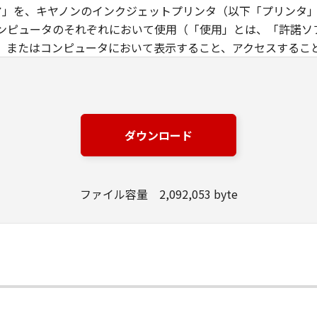
ウエア」を、キヤノンのインクジェットプリンタ（以下「プリンタ
ンピュータのそれぞれにおいて使用（「使用」とは、「許諾ソ
、またはコンピュータにおいて表示すること、アクセスするこ
す）することができます。お客様はまた、お客様が「プリンタ
下「指定ユーザ」と言います）に、本契約の条件の下で、「許
には、かかる「指定ユーザ」を本契約の条件に従わせることに
は、再使用許諾、譲渡、頒布、貸与その他の方法により、第三者
ダウンロード
エア」の全部または一部を修正、改変、リバース・エンジニアリ
た第三者にこのような行為をさせてはなりません。
ファイル容量 2,092,053 byte
場合を除き、キヤノンは「本ソフトウエア」に関する知的財産権
製物に係る権限及び所有権は、その内容によりキヤノンまたは