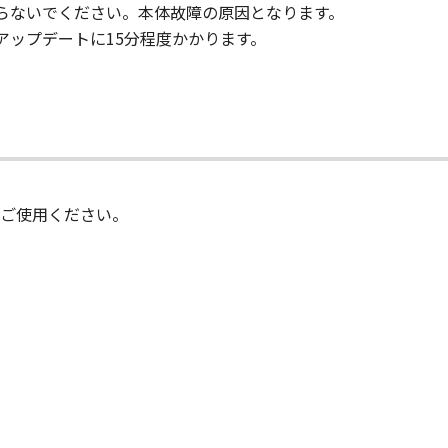
-ROM等の記憶媒体に格納されて提供されている場合、キヤノ
切らないでください。本体故障の原因となります。
許諾ソフトウエア」が格納されている記憶媒体（以下「メディア
アップデートに15分程度かかります。
期間中に「メディア」に物理的な欠陥が発見された場合には、
状のまま』の状態で使用許諾されます。キヤノン、キヤノンの関
、商品性及び特定の目的への適合性の保証を含め、いかなる保
社、それらの販売代理店及び販売店は、「許諾ソフトウエア」の
ご使用ください。
的または付随的な損害を含むがこれらに限定されない）につい
連会社、それらの販売代理店及び販売店がかかる損害の可能性
社、それらの販売代理店及び販売店は、「本ソフトウエア」の使
いても、一切責任を負わないものとします。
に関するキヤノン、キヤノンの関連会社、それらの販売代理店及
る外国政府より必要な認可等を得ることなしに「本ソフトウエ