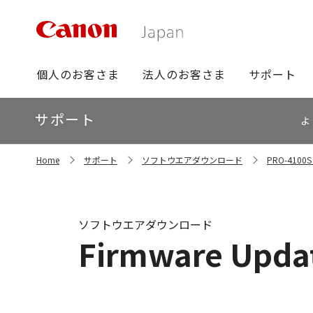
グ
個人のお客さま
法人のお客さま
サポート
ロ
ー
ロ
サポート
バ
よ
ー
ル
カ
ナ
サ
ル
Home
サポート
ソフトウエアダウンロード
PRO-41
イ
ビ
ナ
ト
ビ
内
の
現
ソフトウエアダウンロード
在
Firmware Update
位
置