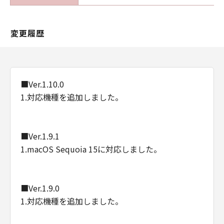
Consistent with 48 C.F.R. 12.212 and 48 C.F.R.
227.7202-1 through 227.7202-4 (June 1995),
変更履歴
all U.S. Government End Users shall acquire
the Software with only those rights set forth
herein. Manufacturer is Canon Inc./30-2,
Shimomaruko 3-chome, Ohta-ku, Tokyo 146-
8501, Japan.
■Ver.1.10.0
本条において、"the Software"という語は、本
1.対応機種を追加しました。
契約における「本ソフトウエア」を意味するも
のとします。
■Ver.1.9.1
以上
1.macOS Sequoia 15に対応しました。
キヤノン株式会社
■Ver.1.9.0
1.対応機種を追加しました。