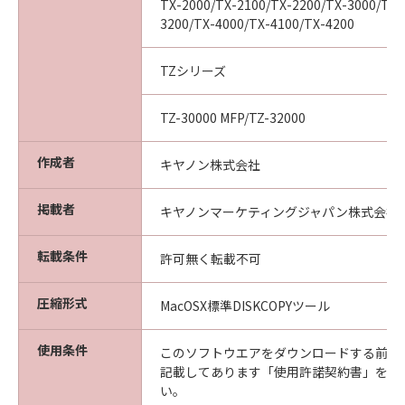
TX-2000/TX-2100/TX-2200/TX-3000/TX-
(2) お客様は、「本ソフトウエア」及びその複
3200/TX-4000/TX-4100/TX-4200
製物のすべてを廃棄及び消去することにより、
本契約を終了させることができます。
TZシリーズ
(3) キヤノンは、お客様が本契約のいずれかの条
項に違反した場合、直ちに本契約を終了させる
TZ-30000 MFP/TZ-32000
ことができます。
(4) お客様は、上記(3)による本契約の終了後直
作成者
ちに、「本ソフトウエア」及びその複製物のす
キヤノン株式会社
べてを廃棄及び消去するものとします。
準拠法
掲載者
キヤノンマーケティングジャパン株式会社
本契約は、日本国法に準拠するものとします。
U.S. GOVERNMENT RESTRICTED RIGHTS
転載条件
許可無く転載不可
NOTICE:
The Software is a "commercial item," as that
圧縮形式
MacOSX標準DISKCOPYツール
term is defined at 48 C.F.R. 2.101 (Oct 1995),
consisting of "commercial computer
使用条件
このソフトウエアをダウンロードする前に
software" and "commercial computer
記載してあります「使用許諾契約書」を必
software documentation," as such terms are
い。
used in 48 C.F.R. 12.212 (Sept 1995).