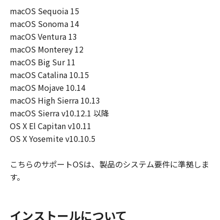
ーザ（以下「指定ユーザ」と言います）
macOS Sequoia 15
に、本契約の条件の下で、「許諾ソフトウ
macOS Sonoma 14
エア」を使用させることができます。その
macOS Ventura 13
場合、お客様には、かかる「指定ユーザ」
macOS Monterey 12
を本契約の条件に従わせることにつき、す
macOS Big Sur 11
べての責任を負っていただくものとしま
macOS Catalina 10.15
す。 (2) お客様は、再使用許諾、譲渡、頒
macOS Mojave 10.14
布、貸与その他の方法により、第三者に
macOS High Sierra 10.13
「本ソフトウエア」を使用もしくは利用さ
macOS Sierra v10.12.1 以降
せることはできません。
OS X El Capitan v10.11
(3) お客様は、「本ソフトウエア」の全部
OS X Yosemite v10.10.5
または一部を修正、改変、リバース・エン
ジニアリング、逆コンパイルまたは逆アセ
こちらのサポートOSは、製品のシステム要件に準拠しま
ンブル等することはできません。また第三
す。
者にこのような行為をさせてはなりませ
ん。
(4) 本契約に明示的に定める場合を除き、
インストールについて