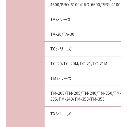
ついて知らされていた場合でも同様です。
4600/PRO-6100/PRO-6600/PRO-4100S/
(3) キヤノン、キヤノンの関連会社、それらの販
売代理店及び販売店は、「本ソフトウエア」の
TAシリーズ
使用に起因または関連してお客様と第三者との
間に生じたいかなる紛争についても、一切責任
TA-20/TA-30
を負わないものとします。
(4) 以上が、「本ソフトウエア」に関するキヤノ
ン、キヤノンの関連会社、それらの販売代理店
TCシリーズ
及び販売店のすべての責任であり、お客様の唯
一の救済です。
TC-20/TC-20M/TC-21/TC-21M
輸出
お客様は、日本国政府または関連する外国政府
TMシリーズ
より必要な認可等を得ることなしに「本ソフト
ウエア」の全部または一部を、直接または間接
TM-200/TM-205/TM-240/TM-250/TM-25
に輸出してはなりません。
305/TM-340/TM-350/TM-355
契約期間
(1) 本契約は、お客様が「本ソフトウエア」を
TXシリーズ
インストールされた時点で発効し、下記(2)また
は(3)により終了されるまで有効に存続します。