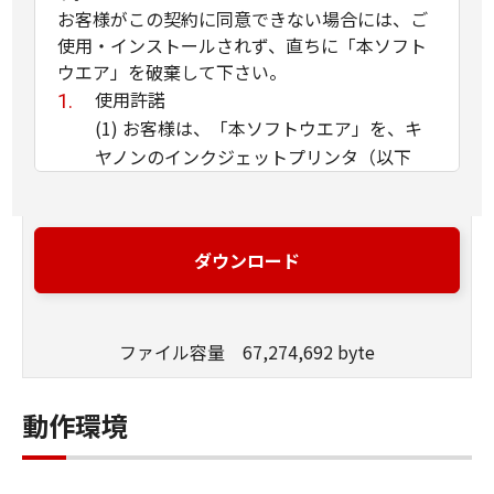
お客様がこの契約に同意できない場合には、ご
使用・インストールされず、直ちに「本ソフト
ウエア」を破棄して下さい。
使用許諾
(1) お客様は、「本ソフトウエア」を、キ
ヤノンのインクジェットプリンタ（以下
「プリンタ」と言います）に直接またはネ
ットワークを通じ接続される複数のコンピ
ュータのそれぞれにおいて使用（「使用」
ダウンロード
とは、「許諾ソフトウエア」をコンピュー
タの記憶媒体上にインストールすること、
またはコンピュータにおいて表示するこ
ファイル容量 67,274,692 byte
と、アクセスすること、読み出すこと、も
しくは実行することのいずれも含むものと
します）することができます。お客様はま
動作環境
た、お客様が「プリンタ」を使用すること
を許可したお客様のイントラネット内のユ