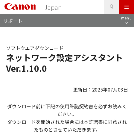
検
このページの本文へ
メ
索
ロ
ニ
menu
サポート
ー
ュ
カ
ー
ル
ナ
ソフトウエアダウンロード
ビ
ネットワーク設定アシスタント
Ver.1.10.0
更新日：2025年07月03日
ダウンロード前に下記の使用許諾契約書を必ずお読みく
ださい。
ダウンロードを開始された場合には本許諾書に同意され
たものとさせていただきます。