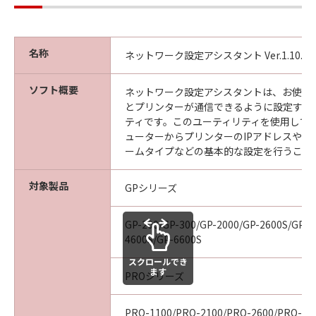
見された場合には、キヤノンは、「メディ
ア」を交換いたします。
保証の否認・免責
名称
ネットワーク設定アシスタント Ver.1.10.0
(1) 「本ソフトウエア」は、『現状のまま』の
状態で使用許諾されます。キヤノン、キヤノン
ソフト概要
ネットワーク設定アシスタントは、お使い
の関連会社、それらの販売代理店及び販売店
とプリンターが通信できるように設定する
は、「本ソフトウエア」に関して、商品性及び
ティです。このユーティリティを使用して
特定の目的への適合性の保証を含め、いかなる
ューターからプリンターのIPアドレスやネ
保証も、明示たると黙示たるとを問わず一切し
ームタイプなどの基本的な設定を行うこと
ないものとします。
(2) キヤノン、キヤノンの関連会社、それらの販
対象製品
GPシリーズ
売代理店及び販売店は、「許諾ソフトウエア」
の使用または使用不能から生ずるいかなる損害
GP-200/GP-300/GP-2000/GP-2600S/GP-4
（逸失利益及びその他の派生的または付随的な
4600S/GP-6600S
損害を含むがこれらに限定されない）につい
スクロールでき
て、一切の責任を負わないものとします。例
ます
PROシリーズ
え、キヤノン、キヤノンの関連会社、それらの
販売代理店及び販売店がかかる損害の可能性に
PRO-1100/PRO-2100/PRO-2600/PRO-41