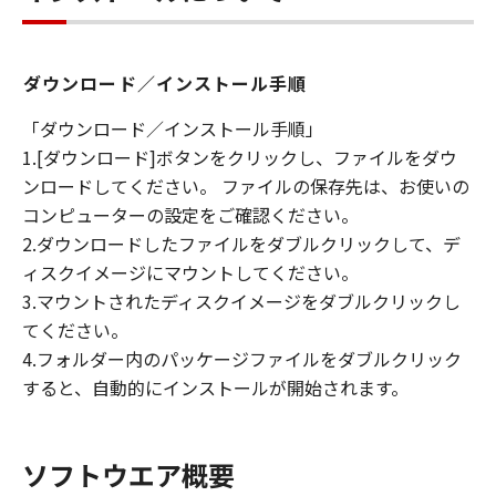
キヤノンは「本ソフトウエア」に関する知
的財産権のいかなる権利もお客様に付与す
るものではありません。
ダウンロード／インストール手順
所有権
「ダウンロード／インストール手順」
「本ソフトウエア」及びその複製物に係る
1.[ダウンロード]ボタンをクリックし、ファイルをダウ
権限及び所有権は、その内容によりキヤノ
ンロードしてください。 ファイルの保存先は、お使いの
ンまたはキヤノンのライセンサーに帰属し
コンピューターの設定をご確認ください。
ます。
2.ダウンロードしたファイルをダブルクリックして、デ
保証
ィスクイメージにマウントしてください。
「許諾ソフトウエア」が、CD-ROM等の記
3.マウントされたディスクイメージをダブルクリックし
憶媒体に格納されて提供されている場合、
てください。
キヤノンは、お客様が「許諾ソフトウエ
4.フォルダー内のパッケージファイルをダブルクリック
ア」を購入した日から90日の間、「許諾ソ
すると、自動的にインストールが開始されます。
フトウエア」が格納されている記憶媒体
（以下「メディア」と言います）に物理的
な欠陥がないことを保証します。当該保証
ソフトウエア概要
期間中に「メディア」に物理的な欠陥が発