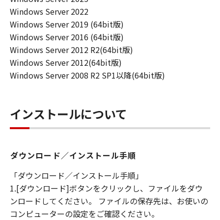
キヤノンは「本ソフトウエア」に関する知
Windows Server 2022
的財産権のいかなる権利もお客様に付与す
Windows Server 2019 (64bit版)
るものではありません。
Windows Server 2016 (64bit版)
所有権
Windows Server 2012 R2(64bit版)
「本ソフトウエア」及びその複製物に係る
Windows Server 2012(64bit版)
権限及び所有権は、その内容によりキヤノ
Windows Server 2008 R2 SP1以降(64bit版)
ンまたはキヤノンのライセンサーに帰属し
ます。
インストールについて
保証
「許諾ソフトウエア」が、CD-ROM等の記
憶媒体に格納されて提供されている場合、
キヤノンは、お客様が「許諾ソフトウエ
ダウンロード／インストール手順
ア」を購入した日から90日の間、「許諾ソ
「ダウンロード／インストール手順」
フトウエア」が格納されている記憶媒体
1.[ダウンロード]ボタンをクリックし、ファイルをダウ
（以下「メディア」と言います）に物理的
ンロードしてください。 ファイルの保存先は、お使いの
な欠陥がないことを保証します。当該保証
コンピューターの設定をご確認ください。
期間中に「メディア」に物理的な欠陥が発