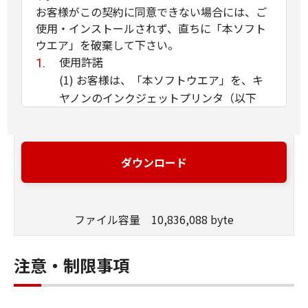
お客様がこの契約に同意できない場合には、ご
使用・インストールされず、直ちに「本ソフト
ウエア」を破棄して下さい。
使用許諾
(1) お客様は、「本ソフトウエア」を、キ
ヤノンのインクジェットプリンタ（以下
「プリンタ」と言います）に直接またはネ
ットワークを通じ接続される複数のコンピ
ュータのそれぞれにおいて使用（「使用」
ダウンロード
とは、「許諾ソフトウエア」をコンピュー
タの記憶媒体上にインストールすること、
またはコンピュータにおいて表示するこ
ファイル容量 10,836,088 byte
と、アクセスすること、読み出すこと、も
しくは実行することのいずれも含むものと
します）することができます。お客様はま
注意・制限事項
た、お客様が「プリンタ」を使用すること
を許可したお客様のイントラネット内のユ