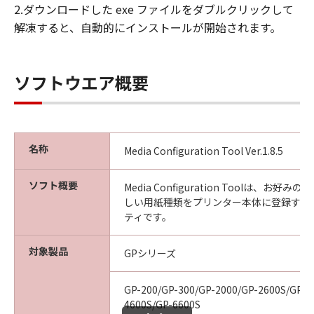
2.ダウンロードした exe ファイルをダブルクリックして
見された場合には、キヤノンは、「メディ
解凍すると、自動的にインストールが開始されます。
ア」を交換いたします。
保証の否認・免責
(1) 「本ソフトウエア」は、『現状のまま』の
ソフトウエア概要
状態で使用許諾されます。キヤノン、キヤノン
の関連会社、それらの販売代理店及び販売店
は、「本ソフトウエア」に関して、商品性及び
特定の目的への適合性の保証を含め、いかなる
保証も、明示たると黙示たるとを問わず一切し
名称
Media Configuration Tool Ver.1.8.5
ないものとします。
(2) キヤノン、キヤノンの関連会社、それらの販
ソフト概要
Media Configuration Toolは、お
売代理店及び販売店は、「許諾ソフトウエア」
しい用紙種類をプリンター本体に登録する
の使用または使用不能から生ずるいかなる損害
ティです。
（逸失利益及びその他の派生的または付随的な
損害を含むがこれらに限定されない）につい
対象製品
GPシリーズ
て、一切の責任を負わないものとします。例
え、キヤノン、キヤノンの関連会社、それらの
GP-200/GP-300/GP-2000/GP-2600S/GP-4
販売代理店及び販売店がかかる損害の可能性に
4600S/GP-6600S