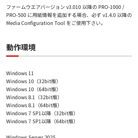
ーザ（以下「指定ユーザ」と言います）
ファームウエアバージョン v3.010 以降の PRO-1000 /
に、本契約の条件の下で、「許諾ソフトウ
PRO-500 に用紙情報を追加する場合、必ず v1.4.0 以降の
エア」を使用させることができます。その
Media Configuration Tool をご使用下さい。
場合、お客様には、かかる「指定ユーザ」
を本契約の条件に従わせることにつき、す
べての責任を負っていただくものとしま
動作環境
す。 (2) お客様は、再使用許諾、譲渡、頒
布、貸与その他の方法により、第三者に
「本ソフトウエア」を使用もしくは利用さ
Windows 11
せることはできません。
Windows 10（32bit版）
(3) お客様は、「本ソフトウエア」の全部
Windows 10（64bit版）
または一部を修正、改変、リバース・エン
Windows 8.1（32bit版）
ジニアリング、逆コンパイルまたは逆アセ
Windows 8.1（64bit版）
ンブル等することはできません。また第三
Windows 7 SP1以降（32bit版）
者にこのような行為をさせてはなりませ
Windows 7 SP1以降（64bit版）
ん。
(4) 本契約に明示的に定める場合を除き、
Windows Server 2025