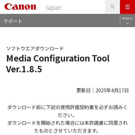
検
このページの本文へ
メ
索
ロ
ニ
menu
サポート
ー
ュ
カ
ー
ル
ナ
ソフトウエアダウンロード
ビ
Media Configuration Tool
Ver.1.8.5
更新日：2025年4月17日
ダウンロード前に下記の使用許諾契約書を必ずお読みく
ださい。
ダウンロードを開始された場合には本許諾書に同意され
たものとさせていただきます。