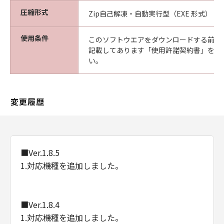
Consistent with 48 C.F.R. 12.212 and 48 C.F.R.
圧縮形式
Zip自己解凍・自動実行型（EXE 形式）
227.7202-1 through 227.7202-4 (June 1995),
all U.S. Government End Users shall acquire
使用条件
このソフトウエアをダウンロードする前に
the Software with only those rights set forth
記載してあります「使用許諾契約書」を必
herein. Manufacturer is Canon Inc./30-2,
い。
Shimomaruko 3-chome, Ohta-ku, Tokyo 146-
8501, Japan.
本条において、"the Software"という語は、本
変更履歴
契約における「本ソフトウエア」を意味するも
のとします。
以上
■Ver.1.8.5
キヤノン株式会社
1.対応機種を追加しました。
■Ver.1.8.4
1.対応機種を追加しました。