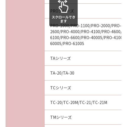
ついて知らされていた場合でも同様です。
(3) キヤノン、キヤノンの関連会社、それらの販
PROシリーズ
売代理店及び販売店は、「本ソフトウエア」の
スクロールでき
ます
使用に起因または関連してお客様と第三者との
PRO-1000/PRO-1100/PRO-2000/PRO-21
間に生じたいかなる紛争についても、一切責任
2600/PRO-4000/PRO-4100/PRO-4600/P
を負わないものとします。
6100/PRO-6600/PRO-4000S/PRO-4100S
(4) 以上が、「本ソフトウエア」に関するキヤノ
6000S/PRO-6100S
ン、キヤノンの関連会社、それらの販売代理店
及び販売店のすべての責任であり、お客様の唯
TAシリーズ
一の救済です。
輸出
TA-20/TA-30
お客様は、日本国政府または関連する外国政府
より必要な認可等を得ることなしに「本ソフト
TCシリーズ
ウエア」の全部または一部を、直接または間接
に輸出してはなりません。
TC-20/TC-20M/TC-21/TC-21M
契約期間
(1) 本契約は、お客様が「本ソフトウエア」を
インストールされた時点で発効し、下記(2)また
TMシリーズ
は(3)により終了されるまで有効に存続します。