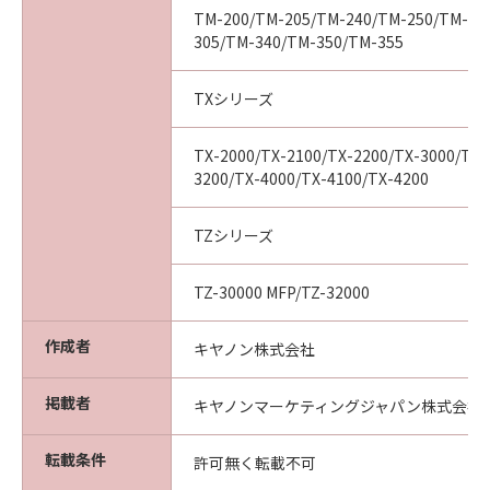
(2) お客様は、「本ソフトウエア」及びその複
TM-200/TM-205/TM-240/TM-250/TM-25
製物のすべてを廃棄及び消去することにより、
305/TM-340/TM-350/TM-355
本契約を終了させることができます。
(3) キヤノンは、お客様が本契約のいずれかの条
TXシリーズ
項に違反した場合、直ちに本契約を終了させる
ことができます。
TX-2000/TX-2100/TX-2200/TX-3000/TX-
(4) お客様は、上記(3)による本契約の終了後直
3200/TX-4000/TX-4100/TX-4200
ちに、「本ソフトウエア」及びその複製物のす
べてを廃棄及び消去するものとします。
TZシリーズ
準拠法
本契約は、日本国法に準拠するものとします。
TZ-30000 MFP/TZ-32000
U.S. GOVERNMENT RESTRICTED RIGHTS
NOTICE:
作成者
キヤノン株式会社
The Software is a "commercial item," as that
term is defined at 48 C.F.R. 2.101 (Oct 1995),
掲載者
consisting of "commercial computer
キヤノンマーケティングジャパン株式会社
software" and "commercial computer
software documentation," as such terms are
転載条件
許可無く転載不可
used in 48 C.F.R. 12.212 (Sept 1995).