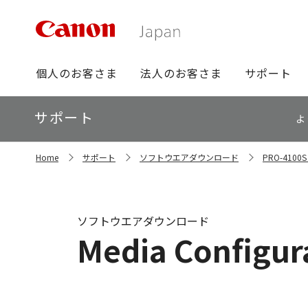
グ
個人のお客さま
法人のお客さま
サポート
ロ
ー
ロ
サポート
バ
よ
ー
ル
カ
ナ
サ
ル
Home
サポート
ソフトウエアダウンロード
PRO-41
イ
ビ
ナ
ト
ビ
内
の
現
ソフトウエアダウンロード
在
Media Configura
位
置