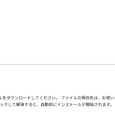
ウエア」をインストールされた時点で発効し、下記(2)または(
」及びその複製物のすべてを廃棄及び消去することにより、本契
のいずれかの条項に違反した場合、直ちに本契約を終了させるこ
本契約の終了後直ちに、「本ソフトウエア」及びその複製物のすべ
とします。
て
GHTS NOTICE:
," as that term is defined at 48 C.F.R. 2.101 (Oct 1995), co
 software documentation," as such terms are used in 48 C.
 227.7202-1 through 227.7202-4 (June 1995), all U.S. Governm
t forth herein. Manufacturer is Canon Inc./30-2, Shimomaru
re"という語は、本契約における「本ソフトウエア」を意味するものと
ァイルをダウンロードしてください。 ファイルの保存先は、お使
ルクリックして解凍すると、自動的にインストールが開始されます。