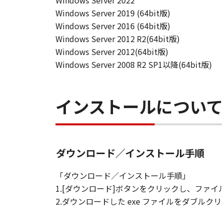
Windows Server 2022
契約期間
Windows Server 2019 (64bit版)
(1) 本契約は、お客様が「本ソフト
Windows Server 2016 (64bit版)
ます。
Windows Server 2012 R2(64bit版)
(2) お客様は、「本ソフトウエア
Windows Server 2012(64bit版)
(3) キヤノンは、お客様が本契約
Windows Server 2008 R2 SP1以降(64bit版)
(4) お客様は、上記(3)による
準拠法
本契約は、日本国法に準拠するもの
インストールについ
U.S. GOVERNMENT RESTRICTED RI
The Software is a "commercial item
software" and "commercial computer
with 48 C.F.R. 12.212 and 48 C.F.R.
ダウンロード／インストール手順
Software with only those rights se
8501, Japan.
「ダウンロード／インストール手順」
本条において、"the Softwa
1.[ダウンロード]ボタンをクリックし、フ
2.ダウンロードした exe ファイルをダブ
以上
キヤノン株式会社