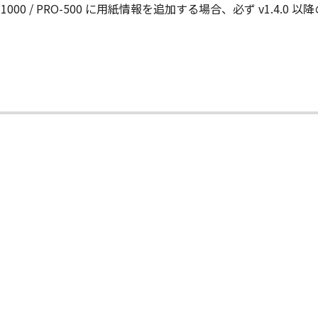
-ROM等の記憶媒体に格納されて提供されている場合、キヤノ
0 / PRO-500 に用紙情報を追加する場合、必ず v1.4.0 以降の Me
許諾ソフトウエア」が格納されている記憶媒体（以下「メディア
期間中に「メディア」に物理的な欠陥が発見された場合には、
状のまま』の状態で使用許諾されます。キヤノン、キヤノンの関
、商品性及び特定の目的への適合性の保証を含め、いかなる保
社、それらの販売代理店及び販売店は、「許諾ソフトウエア」の
的または付随的な損害を含むがこれらに限定されない）につい
連会社、それらの販売代理店及び販売店がかかる損害の可能性
社、それらの販売代理店及び販売店は、「本ソフトウエア」の使
いても、一切責任を負わないものとします。
に関するキヤノン、キヤノンの関連会社、それらの販売代理店及
る外国政府より必要な認可等を得ることなしに「本ソフトウエ