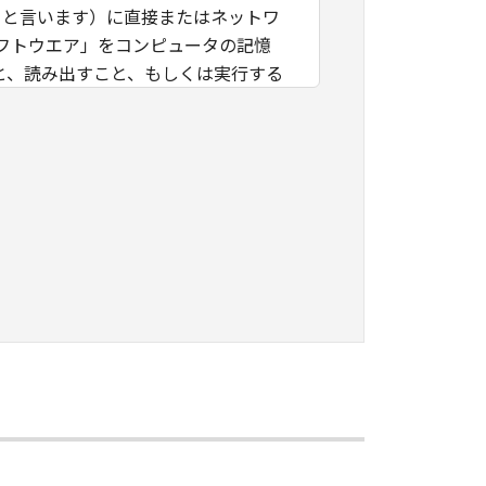
」と言います）に直接またはネットワ
フトウエア」をコンピュータの記憶
と、読み出すこと、もしくは実行する
」を使用することを許可したお客様の
諾ソフトウエア」を使用させること
つき、すべての責任を負っていただく
に「本ソフトウエア」を使用もしくは利
ング、逆コンパイルまたは逆アセンブ
のいかなる権利もお客様に付与するも
キヤノンのライセンサーに帰属しま