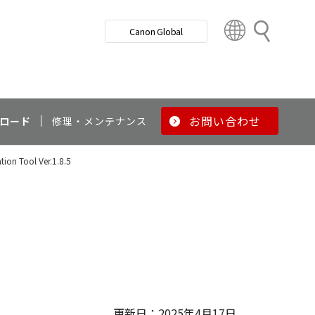
検
Canon Global
索
C
o
u
n
t
r
お問い合わせ
ロード
修理・メンテナンス
y
&
tion Tool Ver.1.8.5
R
e
g
i
o
n
更新日：2025年4月17日