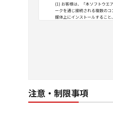
(1) お客様は、「本ソフト
ークを通じ接続される複数のコ
媒体上にインストールすること
ことのいずれも含むものとしま
イントラネット内のユーザ（以
ができます。その場合、お客様
ものとします。 (2) お客様
用させることはできません。
(3) お客様は、「本ソフトウ
ル等することはできません。ま
(4) 本契約に明示的に定める
のではありません。
所有権
注意・制限事項
「本ソフトウエア」及びその複
す。
保証