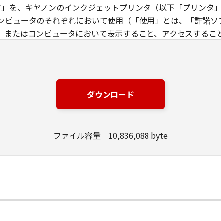
ウエア」を、キヤノンのインクジェットプリンタ（以下「プリンタ
ンピュータのそれぞれにおいて使用（「使用」とは、「許諾ソ
、またはコンピュータにおいて表示すること、アクセスするこ
す）することができます。お客様はまた、お客様が「プリンタ
下「指定ユーザ」と言います）に、本契約の条件の下で、「許
には、かかる「指定ユーザ」を本契約の条件に従わせることに
は、再使用許諾、譲渡、頒布、貸与その他の方法により、第三者
ダウンロード
エア」の全部または一部を修正、改変、リバース・エンジニアリ
た第三者にこのような行為をさせてはなりません。
ファイル容量 10,836,088 byte
場合を除き、キヤノンは「本ソフトウエア」に関する知的財産権
製物に係る権限及び所有権は、その内容によりキヤノンまたは