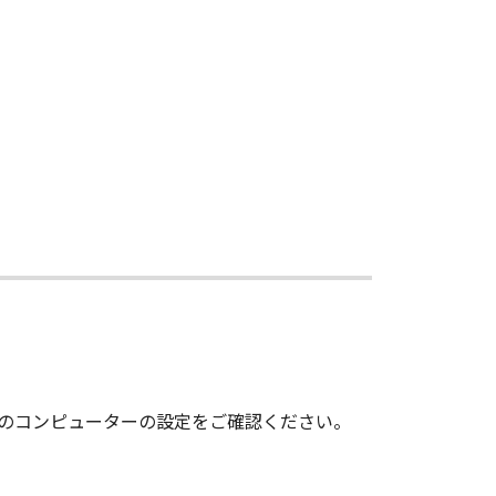
3)により終了されるまで有効に存続し
約を終了させることができます。
とができます。
てを廃棄及び消去するものとします。
nsisting of "commercial computer
F.R. 12.212 (Sept 1995). Consistent
ent End Users shall acquire the
ko 3-chome, Ohta-ku, Tokyo 146-
します。
いのコンピューターの設定をご確認ください。