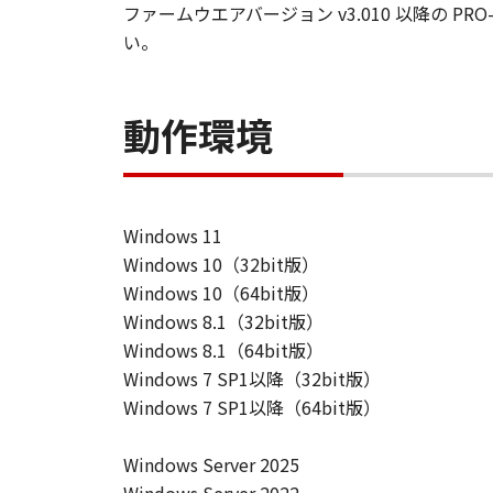
「許諾ソフトウエア」が、CD
ファームウエアバージョン v3.010 以降の PRO-100
購入した日から90日の間、「
い。
いことを保証します。当該保証
します。
動作環境
保証の否認・免責
(1) 「本ソフトウエア」は、『現
店は、「本ソフトウエア」に関して
一切しないものとします。
(2) キヤノン、キヤノンの関連会
Windows 11
る損害（逸失利益及びその他の派生
Windows 10（32bit版）
す。例え、キヤノン、キヤノンの関
Windows 10（64bit版）
です。
Windows 8.1（32bit版）
(3) キヤノン、キヤノンの関連会
Windows 8.1（64bit版）
者との間に生じたいかなる紛争につ
Windows 7 SP1以降（32bit版）
(4) 以上が、「本ソフトウエア」
Windows 7 SP1以降（64bit版）
様の唯一の救済です。
輸出
Windows Server 2025
お客様は、日本国政府または関連す
間接に輸出してはなりません。