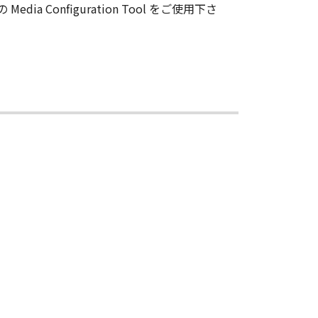
ンは、お客様が「許諾ソフトウエア」を
dia Configuration Tool をご使用下さ
」と言います）に物理的な欠陥がな
キヤノンは、「メディア」を交換いた
連会社、それらの販売代理店及び販売
証も、明示たると黙示たるとを問わず
使用または使用不能から生ずるいかな
て、一切の責任を負わないものとしま
について知らされていた場合でも同様
用に起因または関連してお客様と第三
び販売店のすべての責任であり、お客
ア」の全部または一部を、直接または