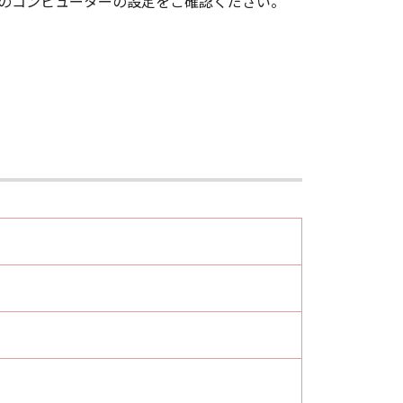
いのコンピューターの設定をご確認ください。
ア」の全部または一部を、直接または
3)により終了されるまで有効に存続し
約を終了させることができます。
とができます。
てを廃棄及び消去するものとします。
nsisting of "commercial computer
F.R. 12.212 (Sept 1995). Consistent
ent End Users shall acquire the
ko 3-chome, Ohta-ku, Tokyo 146-
します。