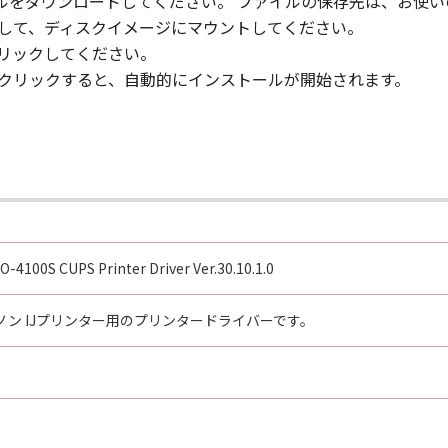
ァイルをダウンロードしてください。 ファイルの保存先は、お使
クして、ディスクイメージにマウントしてください。
る外国政府より必要な認可等を得ることなしに「本ソフトウエ
クリックしてください。
ルクリックすると、自動的にインストールが開始されます。
ウエア」をインストールされた時点で発効し、下記(2)または(
」及びその複製物のすべてを廃棄及び消去することにより、本契
のいずれかの条項に違反した場合、直ちに本契約を終了させるこ
本契約の終了後直ちに、「本ソフトウエア」及びその複製物のすべ
とします。
100S CUPS Printer Driver Ver.30.10.1.0
GHTS NOTICE:
," as that term is defined at 48 C.F.R. 2.101 (Oct 1995), co
 software documentation," as such terms are used in 48 C.
ン IJプリンター用のプリンタードライバーです。
 227.7202-1 through 227.7202-4 (June 1995), all U.S. Governm
t forth herein. Manufacturer is Canon Inc./30-2, Shimomaru
re"という語は、本契約における「本ソフトウエア」を意味するものと