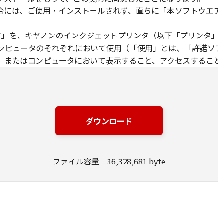
合には、ご使用・インストールされず、直ちに「本ソフトウエ
ウエア」を、キヤノンのインクジェットプリンタ（以下「プリンタ
ンピュータのそれぞれにおいて使用（「使用」とは、「許諾ソ
、またはコンピュータにおいて表示すること、アクセスするこ
す）することができます。お客様はまた、お客様が「プリンタ
下「指定ユーザ」と言います）に、本契約の条件の下で、「許
には、かかる「指定ユーザ」を本契約の条件に従わせることに
は、再使用許諾、譲渡、頒布、貸与その他の方法により、第三者
ダウンロード
エア」の全部または一部を修正、改変、リバース・エンジニアリ
た第三者にこのような行為をさせてはなりません。
ファイル容量 36,328,681 byte
場合を除き、キヤノンは「本ソフトウエア」に関する知的財産権
製物に係る権限及び所有権は、その内容によりキヤノンまたは