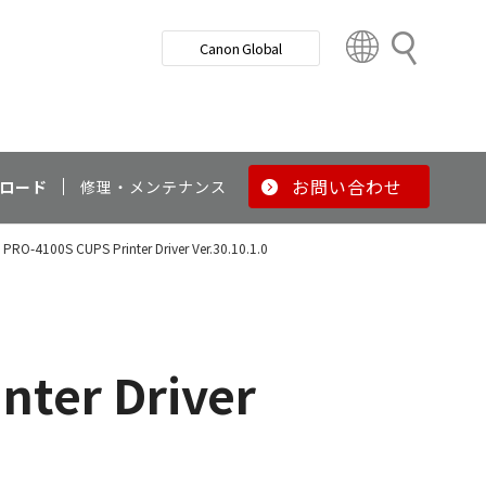
検
Canon Global
索
C
o
u
n
t
r
お問い合わせ
ロード
修理・メンテナンス
y
&
RO-4100S CUPS Printer Driver Ver.30.10.1.0
R
e
g
i
o
ter Driver
n