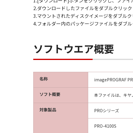
1.[ダウンロード]ボタンをクリックし、フ
輸出
2.ダウンロードしたファイルをダブルクリッ
お客様は、日本国政府または関連す
3.マウントされたディスクイメージをダブル
間接に輸出してはなりません。
4.フォルダー内のパッケージファイルをダブ
契約期間
(1) 本契約は、お客様が「本ソフト
ます。
ソフトウエア概要
(2) お客様は、「本ソフトウエア
(3) キヤノンは、お客様が本契約
(4) お客様は、上記(3)による
準拠法
本契約は、日本国法に準拠するもの
名称
imagePROGRAF PRO-4
U.S. GOVERNMENT RESTRICTED RI
The Software is a "commercial item
ソフト概要
software" and "commercial computer
本ファイルは、キヤノ
with 48 C.F.R. 12.212 and 48 C.F.R.
Software with only those rights se
対象製品
PROシリーズ
8501, Japan.
本条において、"the Softwa
PRO-4100S