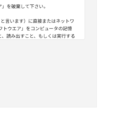
ア」を破棄して下さい。
」と言います）に直接またはネットワ
フトウエア」をコンピュータの記憶
と、読み出すこと、もしくは実行する
」を使用することを許可したお客様の
諾ソフトウエア」を使用させること
つき、すべての責任を負っていただく
に「本ソフトウエア」を使用もしくは利
ング、逆コンパイルまたは逆アセンブ
のいかなる権利もお客様に付与するも
キヤノンのライセンサーに帰属しま