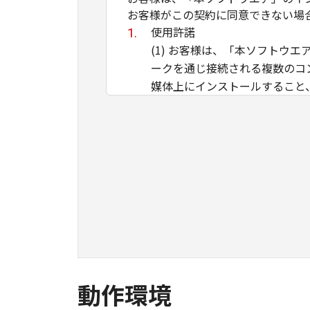
お客様がこの契約に同意できない場
使用許諾
(1) お客様は、「本ソフト
ークを通じ接続される複数のコ
媒体上にインストールすること
ことのいずれも含むものとしま
イントラネット内のユーザ（以
ができます。その場合、お客様
ものとします。 (2) お客様
用させることはできません。
(3) お客様は、「本ソフトウ
ル等することはできません。ま
(4) 本契約に明示的に定める
のではありません。
所有権
動作環境
「本ソフトウエア」及びその複