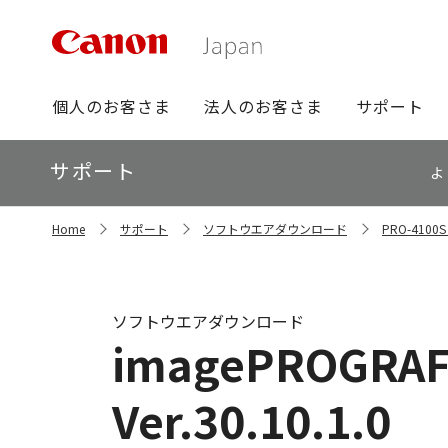
グ
個人のお客さま
法人のお客さま
サポート
ロ
ー
ロ
サポート
バ
よ
ー
ル
カ
ナ
サ
ル
Home
サポート
ソフトウエアダウンロード
PRO-41
イ
ビ
ナ
ト
ビ
内
の
現
ソフトウエアダウンロード
在
imagePROGRAF 
位
置
Ver.30.10.1.0