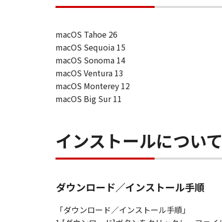
す。
保証
「許諾ソフトウエア」が、CD
macOS Tahoe 26
購入した日から90日の間、「
macOS Sequoia 15
いことを保証します。当該保証
macOS Sonoma 14
します。
macOS Ventura 13
保証の否認・免責
macOS Monterey 12
(1) 「本ソフトウエア」は、『現
macOS Big Sur 11
店は、「本ソフトウエア」に関して
一切しないものとします。
(2) キヤノン、キヤノンの関連会
インストールについ
る損害（逸失利益及びその他の派生
す。例え、キヤノン、キヤノンの関
です。
(3) キヤノン、キヤノンの関連会
ダウンロード／インストール手順
者との間に生じたいかなる紛争につ
(4) 以上が、「本ソフトウエア」
「ダウンロード／インストール手順」
様の唯一の救済です。