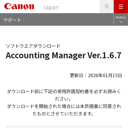
検
このページの本文へ
メ
索
ロ
ニ
menu
サポート
ー
ュ
カ
ー
ル
ナ
ソフトウエアダウンロード
ビ
Accounting Manager Ver.1.6.7
更新日：2026年01月15日
ダウンロード前に下記の使用許諾契約書を必ずお読みく
ださい。
ダウンロードを開始された場合には本許諾書に同意され
たものとさせていただきます。