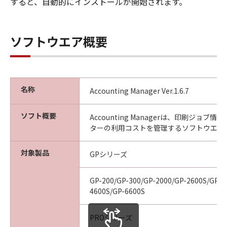
すると、自動的にインストールが開始されます。
ア」を交換いたします。
保証の否認・免責
(1) 「本ソフトウエア」は、『現状のまま』の
ソフトウエア概要
状態で使用許諾されます。キヤノン、キヤノン
の関連会社、それらの販売代理店及び販売店
は、「本ソフトウエア」に関して、商品性及び
特定の目的への適合性の保証を含め、いかなる
保証も、明示たると黙示たるとを問わず一切し
名称
Accounting Manager Ver.1.6.7
ないものとします。
(2) キヤノン、キヤノンの関連会社、それらの販
ソフト概要
Accounting Managerは、印刷ジョブ
売代理店及び販売店は、「許諾ソフトウエア」
ターの利用コストを管理するソフトウエア
の使用または使用不能から生ずるいかなる損害
（逸失利益及びその他の派生的または付随的な
対象製品
GPシリーズ
損害を含むがこれらに限定されない）につい
て、一切の責任を負わないものとします。例
GP-200/GP-300/GP-2000/GP-2600S/GP-4
え、キヤノン、キヤノンの関連会社、それらの
4600S/GP-6600S
販売代理店及び販売店がかかる損害の可能性に
ついて知らされていた場合でも同様です。
PROシリーズ
(3) キヤノン、キヤノンの関連会社、それらの販