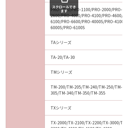
売代理店及び販売店は、「本ソフトウエア」の
スクロールでき
PRO-1000/PRO-1100/PRO-2000/PRO-21
ます
使用に起因または関連してお客様と第三者との
2600/PRO-4000/PRO-4100/PRO-4600/P
間に生じたいかなる紛争についても、一切責任
6100/PRO-6600/PRO-4000S/PRO-4100S
を負わないものとします。
6000S/PRO-6100S
(4) 以上が、「本ソフトウエア」に関するキヤノ
ン、キヤノンの関連会社、それらの販売代理店
TAシリーズ
及び販売店のすべての責任であり、お客様の唯
一の救済です。
TA-20/TA-30
輸出
お客様は、日本国政府または関連する外国政府
TMシリーズ
より必要な認可等を得ることなしに「本ソフト
ウエア」の全部または一部を、直接または間接
に輸出してはなりません。
TM-200/TM-205/TM-240/TM-250/TM-25
305/TM-340/TM-350/TM-355
契約期間
(1) 本契約は、お客様が「本ソフトウエア」を
インストールされた時点で発効し、下記(2)また
TXシリーズ
は(3)により終了されるまで有効に存続します。
(2) お客様は、「本ソフトウエア」及びその複
TX-2000/TX-2100/TX-2200/TX-3000/TX-