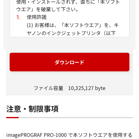
使用・インストールされず、直ちに「本ソフト
ウエア」を破棄して下さい。
使用許諾
(1) お客様は、「本ソフトウエア」を、キ
ヤノンのインクジェットプリンタ（以下
「プリンタ」と言います）に直接またはネ
ットワークを通じ接続される複数のコンピ
ュータのそれぞれにおいて使用（「使用」
ダウンロード
とは、「許諾ソフトウエア」をコンピュー
タの記憶媒体上にインストールすること、
またはコンピュータにおいて表示するこ
ファイル容量 10,325,127 byte
と、アクセスすること、読み出すこと、も
しくは実行することのいずれも含むものと
します）することができます。お客様はま
注意・制限事項
た、お客様が「プリンタ」を使用すること
を許可したお客様のイントラネット内のユ
ーザ（以下「指定ユーザ」と言います）
imagePROGRAF PRO-1000 で本ソフトウエアを使用する
に、本契約の条件の下で、「許諾ソフトウ