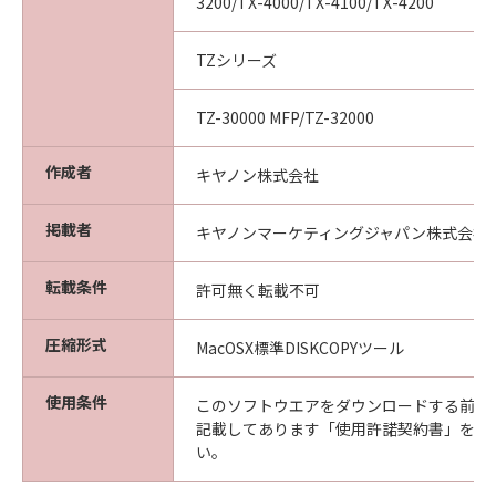
製物のすべてを廃棄及び消去することにより、
3200/TX-4000/TX-4100/TX-4200
本契約を終了させることができます。
(3) キヤノンは、お客様が本契約のいずれかの条
TZシリーズ
項に違反した場合、直ちに本契約を終了させる
ことができます。
TZ-30000 MFP/TZ-32000
(4) お客様は、上記(3)による本契約の終了後直
ちに、「本ソフトウエア」及びその複製物のす
作成者
キヤノン株式会社
べてを廃棄及び消去するものとします。
準拠法
掲載者
キヤノンマーケティングジャパン株式会社
本契約は、日本国法に準拠するものとします。
U.S. GOVERNMENT RESTRICTED RIGHTS
転載条件
許可無く転載不可
NOTICE:
The Software is a "commercial item," as that
圧縮形式
term is defined at 48 C.F.R. 2.101 (Oct 1995),
MacOSX標準DISKCOPYツール
consisting of "commercial computer
software" and "commercial computer
使用条件
このソフトウエアをダウンロードする前に
software documentation," as such terms are
記載してあります「使用許諾契約書」を必
used in 48 C.F.R. 12.212 (Sept 1995).
い。
Consistent with 48 C.F.R. 12.212 and 48 C.F.R.