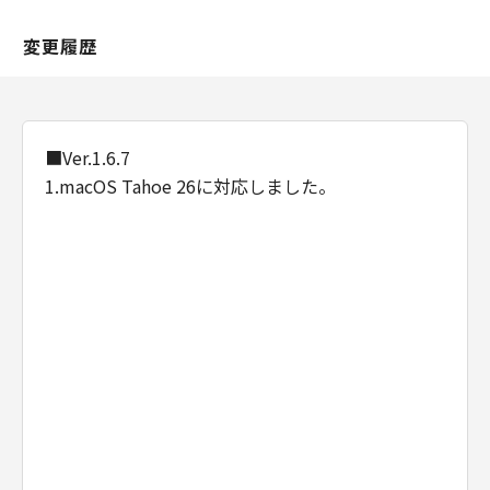
227.7202-1 through 227.7202-4 (June 1995),
all U.S. Government End Users shall acquire
変更履歴
the Software with only those rights set forth
herein. Manufacturer is Canon Inc./30-2,
Shimomaruko 3-chome, Ohta-ku, Tokyo 146-
8501, Japan.
■Ver.1.6.7
本条において、"the Software"という語は、本
1.macOS Tahoe 26に対応しました。
契約における「本ソフトウエア」を意味するも
のとします。
以上
キヤノン株式会社