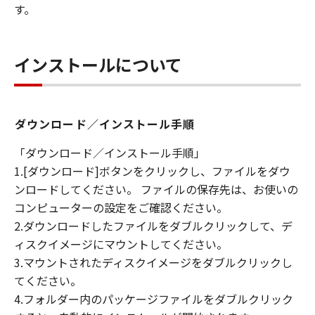
す。
るものではありません。
所有権
「本ソフトウエア」及びその複製物に係る
インストールについて
権限及び所有権は、その内容によりキヤノ
ンまたはキヤノンのライセンサーに帰属し
ます。
ダウンロード／インストール手順
保証
「ダウンロード／インストール手順」
「許諾ソフトウエア」が、CD-ROM等の記
1.[ダウンロード]ボタンをクリックし、ファイルをダウ
憶媒体に格納されて提供されている場合、
ンロードしてください。 ファイルの保存先は、お使いの
キヤノンは、お客様が「許諾ソフトウエ
コンピューターの設定をご確認ください。
ア」を購入した日から90日の間、「許諾ソ
2.ダウンロードしたファイルをダブルクリックして、デ
フトウエア」が格納されている記憶媒体
ィスクイメージにマウントしてください。
（以下「メディア」と言います）に物理的
3.マウントされたディスクイメージをダブルクリックし
な欠陥がないことを保証します。当該保証
てください。
期間中に「メディア」に物理的な欠陥が発
4.フォルダー内のパッケージファイルをダブルクリック
見された場合には、キヤノンは、「メディ