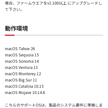
場合、ファームウエアをv1.100以上 にアップグレードし
エア」を使用させることができます。その
て下さい。
場合、お客様には、かかる「指定ユーザ」
を本契約の条件に従わせることにつき、す
べての責任を負っていただくものとしま
動作環境
す。 (2) お客様は、再使用許諾、譲渡、頒
布、貸与その他の方法により、第三者に
「本ソフトウエア」を使用もしくは利用さ
macOS Tahoe 26
せることはできません。
macOS Sequoia 15
(3) お客様は、「本ソフトウエア」の全部
macOS Sonoma 14
または一部を修正、改変、リバース・エン
macOS Ventura 13
ジニアリング、逆コンパイルまたは逆アセ
macOS Monterey 12
ンブル等することはできません。また第三
macOS Big Sur 11
者にこのような行為をさせてはなりませ
macOS Catalina 10.15
ん。
macOS Mojave 10.14.6
(4) 本契約に明示的に定める場合を除き、
キヤノンは「本ソフトウエア」に関する知
こちらのサポートOSは、製品のシステム要件に準拠しま
的財産権のいかなる権利もお客様に付与す