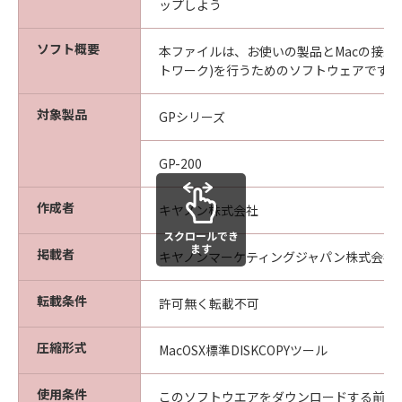
な欠陥がないことを保証します。当該保証
ップしよう
期間中に「メディア」に物理的な欠陥が発
見された場合には、キヤノンは、「メディ
ソフト概要
本ファイルは、お使いの製品とMacの接続設
ア」を交換いたします。
トワーク)を行うためのソフトウェアです。
保証の否認・免責
対象製品
(1) 「本ソフトウエア」は、『現状のまま』の
GPシリーズ
状態で使用許諾されます。キヤノン、キヤノン
の関連会社、それらの販売代理店及び販売店
GP-200
は、「本ソフトウエア」に関して、商品性及び
特定の目的への適合性の保証を含め、いかなる
作成者
キヤノン株式会社
保証も、明示たると黙示たるとを問わず一切し
スクロールでき
ないものとします。
ます
掲載者
キヤノンマーケティングジャパン株式会社
(2) キヤノン、キヤノンの関連会社、それらの販
売代理店及び販売店は、「許諾ソフトウエア」
転載条件
許可無く転載不可
の使用または使用不能から生ずるいかなる損害
（逸失利益及びその他の派生的または付随的な
圧縮形式
MacOSX標準DISKCOPYツール
損害を含むがこれらに限定されない）につい
て、一切の責任を負わないものとします。例
使用条件
え、キヤノン、キヤノンの関連会社、それらの
このソフトウエアをダウンロードする前に