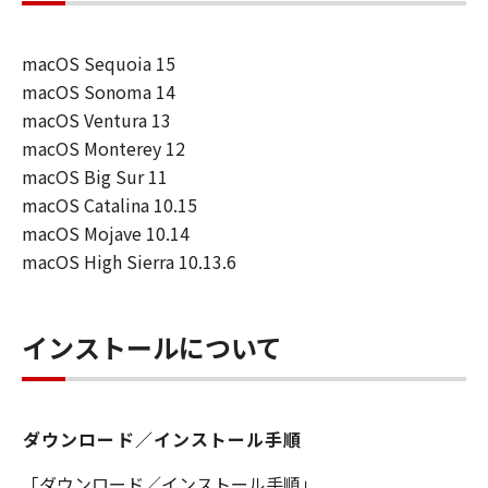
を許可したお客様のイントラネット内のユ
ーザ（以下「指定ユーザ」と言います）
macOS Sequoia 15
に、本契約の条件の下で、「許諾ソフトウ
macOS Sonoma 14
エア」を使用させることができます。その
macOS Ventura 13
場合、お客様には、かかる「指定ユーザ」
macOS Monterey 12
を本契約の条件に従わせることにつき、す
macOS Big Sur 11
べての責任を負っていただくものとしま
macOS Catalina 10.15
す。 (2) お客様は、再使用許諾、譲渡、頒
macOS Mojave 10.14
布、貸与その他の方法により、第三者に
macOS High Sierra 10.13.6
「本ソフトウエア」を使用もしくは利用さ
せることはできません。
(3) お客様は、「本ソフトウエア」の全部
インストールについて
または一部を修正、改変、リバース・エン
ジニアリング、逆コンパイルまたは逆アセ
ンブル等することはできません。また第三
ダウンロード／インストール手順
者にこのような行為をさせてはなりませ
ん。
「ダウンロード／インストール手順」