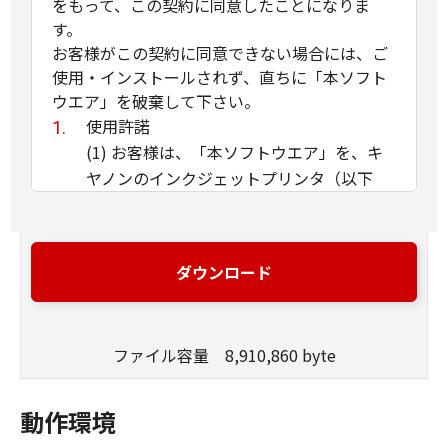
をもって、この契約に同意したことになりま
す。
お客様がこの契約に同意できない場合には、ご
使用・インストールされず、直ちに「本ソフト
ウエア」を破棄して下さい。
使用許諾
(1) お客様は、「本ソフトウエア」を、キ
ヤノンのインクジェットプリンタ（以下
「プリンタ」と言います）に直接またはネ
ットワークを通じ接続される複数のコンピ
ュータのそれぞれにおいて使用（「使用」
ダウンロード
とは、「許諾ソフトウエア」をコンピュー
タの記憶媒体上にインストールすること、
またはコンピュータにおいて表示するこ
ファイル容量 8,910,860 byte
と、アクセスすること、読み出すこと、も
しくは実行することのいずれも含むものと
します）することができます。お客様はま
動作環境
た、お客様が「プリンタ」を使用すること