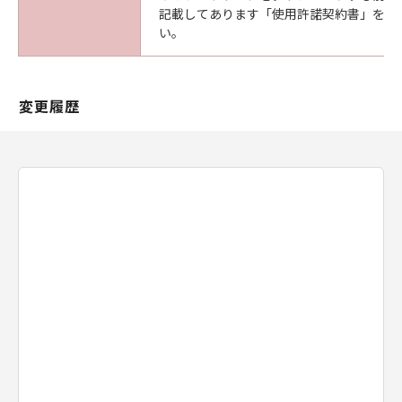
販売代理店及び販売店がかかる損害の可能性に
記載してあります「使用許諾契約書」を必
い。
ついて知らされていた場合でも同様です。
(3) キヤノン、キヤノンの関連会社、それらの販
売代理店及び販売店は、「本ソフトウエア」の
使用に起因または関連してお客様と第三者との
変更履歴
間に生じたいかなる紛争についても、一切責任
を負わないものとします。
(4) 以上が、「本ソフトウエア」に関するキヤノ
ン、キヤノンの関連会社、それらの販売代理店
及び販売店のすべての責任であり、お客様の唯
一の救済です。
輸出
お客様は、日本国政府または関連する外国政府
より必要な認可等を得ることなしに「本ソフト
ウエア」の全部または一部を、直接または間接
に輸出してはなりません。
契約期間
(1) 本契約は、お客様が「本ソフトウエア」を