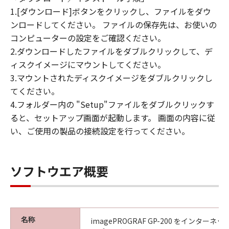
(4) 本契約に明示的に定める場合を除き、
1.[ダウンロード]ボタンをクリックし、ファイルをダウ
キヤノンは「本ソフトウエア」に関する知
ンロードしてください。 ファイルの保存先は、お使いの
的財産権のいかなる権利もお客様に付与す
コンピューターの設定をご確認ください。
るものではありません。
2.ダウンロードしたファイルをダブルクリックして、デ
ィスクイメージにマウントしてください。
所有権
3.マウントされたディスクイメージをダブルクリックし
「本ソフトウエア」及びその複製物に係る
てください。
権限及び所有権は、その内容によりキヤノ
4.フォルダー内の "Setup"ファイルをダブルクリックす
ンまたはキヤノンのライセンサーに帰属し
ると、セットアップ画面が起動します。 画面の内容に従
ます。
い、ご使用の製品の接続設定を行ってください。
保証
「許諾ソフトウエア」が、CD-ROM等の記
憶媒体に格納されて提供されている場合、
ソフトウエア概要
キヤノンは、お客様が「許諾ソフトウエ
ア」を購入した日から90日の間、「許諾ソ
フトウエア」が格納されている記憶媒体
（以下「メディア」と言います）に物理的
名称
imagePROGRAF GP-200 をインター