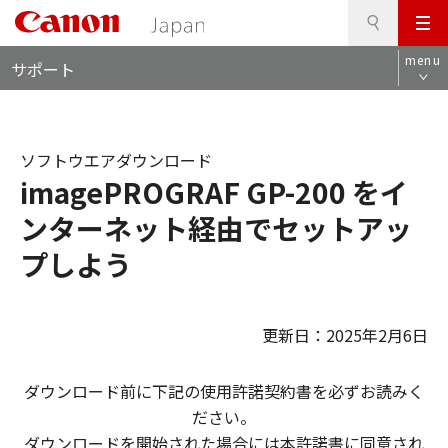
検
このページの本文へ
メ
索
ロ
ニ
menu
サポート
ー
ュ
カ
ー
ル
ナ
ソフトウエアダウンロード
ビ
imagePROGRAF GP-200 をイ
ンターネット経由でセットアッ
プしよう
更新日：2025年2月6日
ダウンロード前に下記の使用許諾契約書を必ずお読みく
ださい。
ダウンロードを開始された場合には本許諾書に同意され