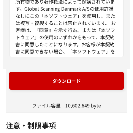
所有物であり著作権法によって保講されていま
す。Global Scanning Denmark A/Sの使用許諾
なしにこの「本ソフトウェア」を使用し、また
は複写・複製することは禁止されています。 お
客様は、『同意』を示す行為、または「本ソフ
トウェア」の使用のいずれかをもって、本契約
書に同意したことになります。お客様が本契約
書に同意できない場合、「本ソフトウェア」を
使用することはできません。
１．許諾
(1)本ファームウェアのご利用はお客様の管理の
下にある対象となるスキャナー製品のみにイン
ダウンロード
ストールして使用することができます。
(2)対象となるスキャナー製品で使用されること
に限り「本ソフトウェア」をコンピュータから
ファイル容量 10,602,649 byte
他のコンピュータに移し使用することができま
す。
２．制限および禁止事項
注意・制限事項
(1)「本ソフトウェア」または付随する文章の一