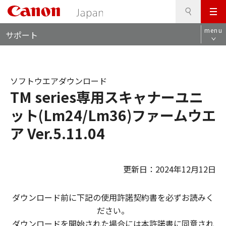
検
このページの本文へ
メ
索
ロ
ニ
menu
サポート
ー
ュ
カ
ー
ル
ナ
ソフトウエアダウンロード
ビ
TM series専用スキャナーユニ
ット(Lm24/Lm36)ファームウエ
ア Ver.5.11.04
更新日：2024年12月12日
ダウンロード前に下記の使用許諾契約書を必ずお読みく
ださい。
ダウンロードを開始された場合には本許諾書に同意され