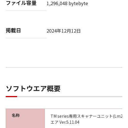
ファイル容量
1,296,048 bytebyte
ンピュータに移し使用することができます。
(3)ソフトウェアのコピーをバックアップの目的
として3コピーまで作成することができます。コ
ピーにはGlobal Scanning Denmark A/Sの著作
掲載日
2024年12月12日
権が明記されていなければなりません。
(4)本ソフトウェアに付属する全ての文書と使用
許諸契約と共に本ソフトウェアを他人に譲渡す
ることができます。ただし作成したソフトウェ
アの全コピーも譲渡、または譲渡しないコピー
は全て破棄し、譲りうけ人が本使用許諾契約に
同意した場合に限ります。譲り受け人がこの使
用許諾契約に同意しない場合本契約は自動的に
解除されます。譲り人は譲ったソフトウェア、
ソフトウエア概要
またはこの使用許諾契約のいかなる権利も継続
して保持することはできません。
２．制限および禁止事項
(1)一人以上の使用者が電子的にアクセスするこ
名称
TM series専用スキャナーユニット(Lm24
とができるコンビュータやシステムで本ソフト
エア Ver.5.11.04
ウェアを使用すること。