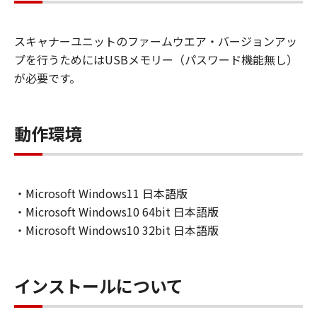
部または全部を問わず、貸与、リース、再使用
許諾、貸出、コピー（当使用許諾契約の許諾項
スキャナーユニットのファームウエア・バージョンアッ
目で述べられているコピーを除く）修正、改
プを行うためにはUSBメモリー（パスワード機能無し）
造、併合、翻訳、模倣した製品を作る目的でリ
バースエンジ二アリング、逆コンパイル、逆ア
が必要です。
ッセンブルなどを試みること。
(2)本使用許諾契約に述べられている以外での
「本ソフトウェア」のいかなる使用、複製、取
動作環境
引。
３．合意
「本ソフトウェア」を対象となるスキャナー製
・Microsoft Windows11 日本語版
品にインストールし使用することにより本契約
・Microsoft Windows10 64bit 日本語版
書の条項に同意したとみなされます。
・Microsoft Windows10 32bit 日本語版
４．著作権表示
お客様は、「本ソフトウェア」に含まれる
Global Scanning Denmark A/SまたはGlobal
Scanning Denmark A/Sのライセンサーの著作権
インストールについて
表示の変更、除去、もしくは削除してはなりま
せん。