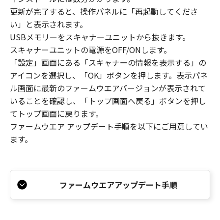
Denmark A/Sの所有物であり著作権法によって
更新が完了すると、操作パネルに「再起動してくださ
保講されています。Global Scanning Denmark
い」と表示されます。
A/Sの使用許諾なしにこのソフトウェア、ファー
USBメモリーをスキャナーユニットから抜きます。
ムウェアを使用、または複写することは禁止さ
スキャナーユニットの電源をOFF/ONします。
れています。 お客様は、『同意』を示す行
為、または「本ソフトウェア」の使用のいずれ
「設定」画面にある「スキャナーの情報を表示する」の
かをもって、本契約書に同意したことになりま
アイコンを選択し、「OK」ボタンを押します。表示パネ
す。お客様が本契約書に同意できない場合、
ル画面に最新のファームウエアバージョンが表示されて
「本ソフトウェア」を使用することはできませ
いることを確認し、「トップ画面へ戻る」ボタンを押し
ん。
てトップ画面に戻ります。
１．許諾
ファームウエア アップデート手順を以下にご用意してい
(1)本ソフトウェアのご利用はお客様の管理の下
ます。
にあるコンピュータのみにインストールして使
用することができます。 また本ソフトウェアの
ご利用はお客様の管理の下にある対象となるス
キャナー製品のみと合わせて使用することがで
ファームウエアアップデート手順
きます。
(2)一度に９台のコンピュータで使用されること
に限りソフトウェアをコンピュータから他のコ