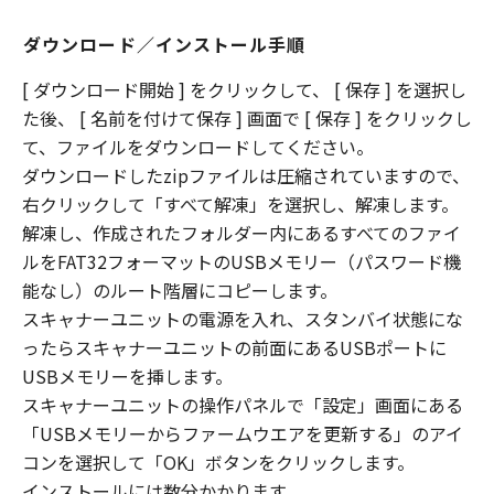
５．保証の否認・免責
ダウンロード／インストール手順
(1)「本ソフトウェア」は、『現状のまま』の状
態で使用許諾されます。Global Scanning
[ ダウンロード開始 ] をクリックして、 [ 保存 ] を選択し
Denmark A/S、関係会社、それらの販売代理店
た後、 [ 名前を付けて保存 ] 画面で [ 保存 ] をクリックし
または販売店のいずれも、「本ソフトウェア」
て、ファイルをダウンロードしてください。
に関して、商品性ご注意：下記の使用許諾契約
ダウンロードしたzipファイルは圧縮されていますので、
書（以下本契約書と言います。）をよくお読み
右クリックして「すべて解凍」を選択し、解凍します。
ください。 これは、お客様が、本契約書と共
解凍し、作成されたフォルダー内にあるすべてのファイ
に提供される当該Global Scanning Denmark
ルをFAT32フォーマットのUSBメモリー（パスワード機
A/S製のスキャナー（以下「スキャナー」と言
います）専用ソフトウェア（本契約書以外の各
能なし）のルート階層にコピーします。
マニュアル、印刷物等を含み、併せて以下「本
スキャナーユニットの電源を入れ、スタンバイ状態にな
ソフトウェア」と言います。）をご使用になる
ったらスキャナーユニットの前面にあるUSBポートに
ための、お客様とGlobal Scanning Denmark
USBメモリーを挿します。
A/Sとの間の契約書です。 本使用許諸契約の対
スキャナーユニットの操作パネルで「設定」画面にある
象となるソフトウェア (以下「本ソフトウェ
「USBメモリーからファームウエアを更新する」のアイ
ア」といいます) 、ファームウェア（以下「本
コンを選択して「OK」ボタンをクリックします。
ファームェア」といいます)はGlobal Scanning
インストールには数分かかります。