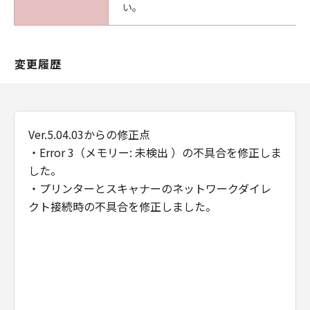
ません。
い。
５．保証の否認・免責
(1)「本ソフトウェア」は、『現状のまま』の状
態で使用許諾されます。Global Scanning
変更履歴
Denmark A/S、Global Scanning Denmark A/S
の関係会社（Global Scanning Denmark A/Sを
除き、以下同じとします。）、それらの販売代
理店または販売店のいずれも、「本ソフトウェ
Ver.5.04.03からの修正点
ア」に関して、商品性および特定の目的への適
・Error 3（メモリー: 未検出 ）の不具合を修正しま
合性の保証を含め、いかなる保証も、明示たる
と黙示たるとを問わず一切しないものとしま
した。
す。
・プリンターとスキャナーのネットワークダイレ
(2)Global Scanning Denmark A/S、Global
クト接続時の不具合を修正しました。
Scanning Denmark A/Sの関係会社、それらの販
売代理店または販売店のいずれも、「本ソフト
ウェア」の使用または使用不能から生ずるいか
なる損害（逸失利益およびその他の派生的また
は付随的な損害を含むがこれらに限定されない
全ての損害を言います。）について、適用法で