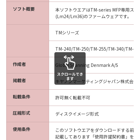
(2)本ソフトウェア、ファームウェアまたは付随
ソフト概要
本ソフトウエアはTM-series MFP専用
する文章の一部または全部を問わず、貸与、再
(Lm24/Lm36)のファームウェアです。
使用許諾、貸出、コピー (当使用許諾契約の許
諾項目で述べられているコピーを除く）修正、
TMシリーズ
改造、併合、翻訳、模倣した製品を作る目的で
リバースエンジ二アリング、逆コンパイル、逆
TM-240/TM-250/TM-255/TM-340/TM-35
アッセンブルなどを試みること。
(3)本使用許諾契約に述べられている以外での本
作成者
Global Scanning Denmark A/S
ソフトウェアのいかなる使用、複製、取引。
３．合意
スクロールでき
ます
掲載者
本ソフトウェアをコンピュータにインストール
キヤノンマーケティングジャパン株式会社
し使用することにより本契約書の条項に同意し
たとみなされます。
転載条件
許可無く転載不可
４．著作権表示
お客様は、「本ソフトウェア」に含まれる
圧縮形式
ディスクイメージ形式
Global Scanning Denmark A/SまたはGlobal
Scanning Denmark A/Sのライセンサーの著作権
使用条件
このソフトウエアをダウンロードする前に
表示を変更し、除去しもしくは削除してはなり
記載してあります「使用許諾契約書」を必