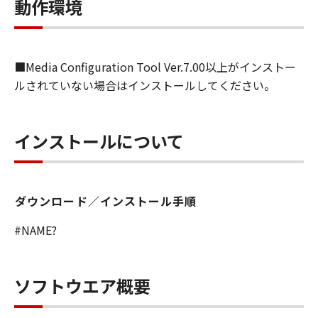
します）することができます。お客様はま
動作環境
た、お客様が「プリンタ」を使用すること
を許可したお客様のイントラネット内のユ
ーザ（以下「指定ユーザ」と言います）
■Media Configuration Tool Ver.7.00以上がインストー
に、本契約の条件の下で、「許諾ソフトウ
ルされていない場合はインストールしてください。
エア」を使用させることができます。その
場合、お客様には、かかる「指定ユーザ」
を本契約の条件に従わせることにつき、す
インストールについて
べての責任を負っていただくものとしま
す。 (2) お客様は、再使用許諾、譲渡、頒
布、貸与その他の方法により、第三者に
ダウンロード／インストール手順
「本ソフトウエア」を使用もしくは利用さ
せることはできません。
#NAME?
(3) お客様は、「本ソフトウエア」の全部
または一部を修正、改変、リバース・エン
ジニアリング、逆コンパイルまたは逆アセ
ソフトウエア概要
ンブル等することはできません。また第三
者にこのような行為をさせてはなりませ