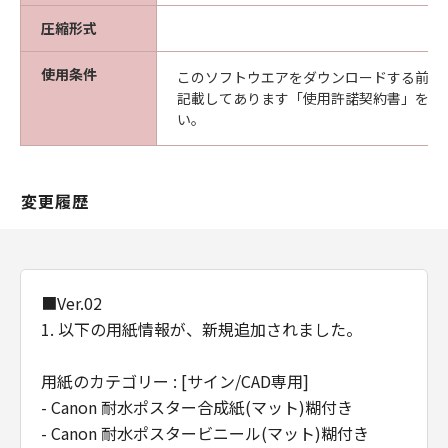
（以下「メディア」と言います）に物理的
圧縮形式
な欠陥がないことを保証します。当該保証
期間中に「メディア」に物理的な欠陥が発
使用条件
このソフトウエアをダウンロードする前に
見された場合には、キヤノンは、「メディ
記載してあります「使用許諾契約書」を必
ア」を交換いたします。
い。
保証の否認・免責
(1) 「本ソフトウエア」は、『現状のまま』の
状態で使用許諾されます。キヤノン、キヤノン
変更履歴
の関連会社、それらの販売代理店及び販売店
は、「本ソフトウエア」に関して、商品性及び
特定の目的への適合性の保証を含め、いかなる
保証も、明示たると黙示たるとを問わず一切し
■Ver.02
ないものとします。
1. 以下の用紙情報が、新規追加されました。
(2) キヤノン、キヤノンの関連会社、それらの販
売代理店及び販売店は、「許諾ソフトウエア」
用紙のカテゴリー : [サイン/CAD専用]
の使用または使用不能から生ずるいかなる損害
（逸失利益及びその他の派生的または付随的な
- Canon 耐水ポスター合成紙(マット)糊付き
損害を含むがこれらに限定されない）につい
- Canon 耐水ポスタービニール(マット)糊付き