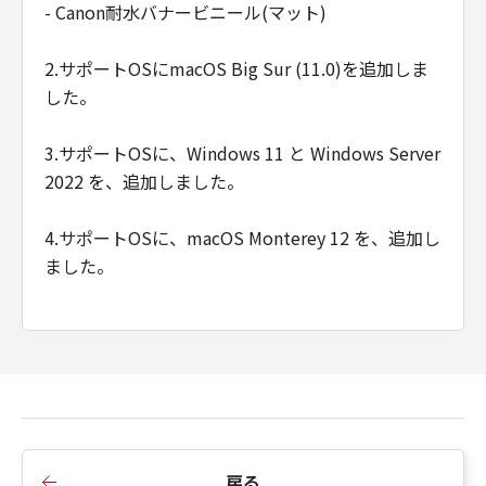
て、一切の責任を負わないものとします。例
- Canon耐水バナービニール(マット)
え、キヤノン、キヤノンの関連会社、それらの
販売代理店及び販売店がかかる損害の可能性に
2.サポートOSにmacOS Big Sur (11.0)を追加しま
ついて知らされていた場合でも同様です。
した。
(3) キヤノン、キヤノンの関連会社、それらの販
売代理店及び販売店は、「本ソフトウエア」の
3.サポートOSに、Windows 11 と Windows Server
使用に起因または関連してお客様と第三者との
2022 を、追加しました。
間に生じたいかなる紛争についても、一切責任
を負わないものとします。
4.サポートOSに、macOS Monterey 12 を、追加し
(4) 以上が、「本ソフトウエア」に関するキヤノ
ました。
ン、キヤノンの関連会社、それらの販売代理店
及び販売店のすべての責任であり、お客様の唯
一の救済です。
輸出
お客様は、日本国政府または関連する外国政府
より必要な認可等を得ることなしに「本ソフト
ウエア」の全部または一部を、直接または間接
に輸出してはなりません。
契約期間
戻る