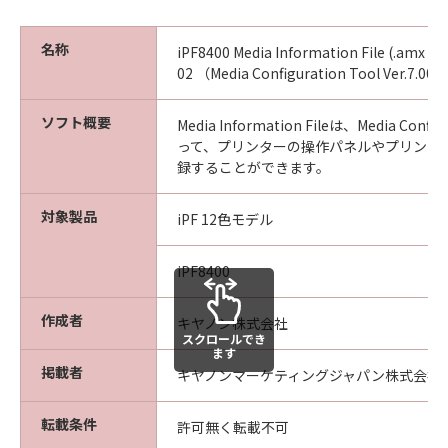
ん。
(4) 本契約に明示的に定める場合を除き、
名称
iPF8400 Media Information File (.amx 
キヤノンは「本ソフトウエア」に関する知
02 （Media Configuration Tool Ver.7
的財産権のいかなる権利もお客様に付与す
ソフト概要
るものではありません。
Media Information Fileは、Media Confi
って、プリンターの操作パネルやプリンタ
所有権
録することができます。
「本ソフトウエア」及びその複製物に係る
権限及び所有権は、その内容によりキヤノ
対象製品
iPF 12色モデル
ンまたはキヤノンのライセンサーに帰属し
ます。
iPF8400
保証
作成者
キヤノン株式会社
「許諾ソフトウエア」が、CD-ROM等の記
スクロールでき
ます
憶媒体に格納されて提供されている場合、
掲載者
キヤノンマーケティングジャパン株式会社
キヤノンは、お客様が「許諾ソフトウエ
ア」を購入した日から90日の間、「許諾ソ
転載条件
許可無く転載不可
フトウエア」が格納されている記憶媒体