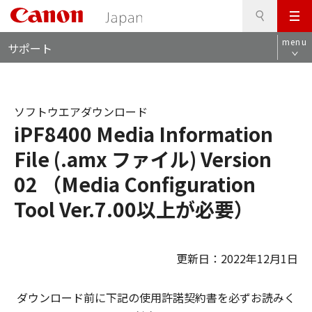
検
このページの本文へ
メ
索
ロ
ニ
menu
サポート
ー
ュ
カ
ー
ル
ナ
ソフトウエアダウンロード
ビ
iPF8400 Media Information
File (.amx ファイル) Version
02 （Media Configuration
Tool Ver.7.00以上が必要）
更新日：2022年12月1日
ダウンロード前に下記の使用許諾契約書を必ずお読みく