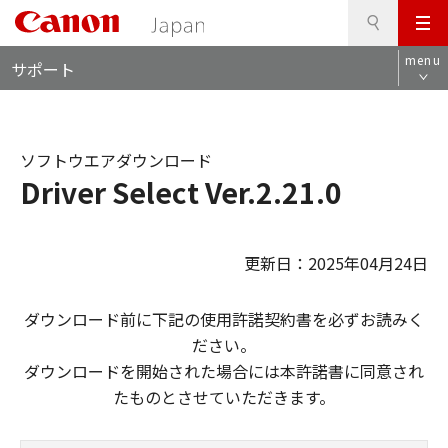
検
このページの本文へ
メ
索
ロ
ニ
menu
サポート
ー
ュ
カ
ー
ル
ナ
ソフトウエアダウンロード
ビ
Driver Select Ver.2.21.0
更新日：2025年04月24日
ダウンロード前に下記の使用許諾契約書を必ずお読みく
ださい。
ダウンロードを開始された場合には本許諾書に同意され
たものとさせていただきます。