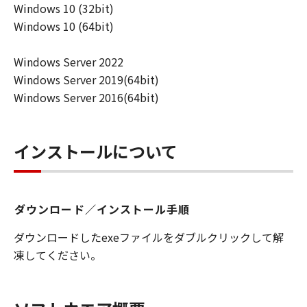
Windows 10 (32bit)
エア」を使用させることができます。その
Windows 10 (64bit)
場合、お客様には、かかる「指定ユーザ」
を本契約の条件に従わせることにつき、す
Windows Server 2022
べての責任を負っていただくものとしま
Windows Server 2019(64bit)
す。 (2) お客様は、再使用許諾、譲渡、頒
Windows Server 2016(64bit)
布、貸与その他の方法により、第三者に
「本ソフトウエア」を使用もしくは利用さ
せることはできません。
インストールについて
(3) お客様は、「本ソフトウエア」の全部
または一部を修正、改変、リバース・エン
ジニアリング、逆コンパイルまたは逆アセ
ダウンロード／インストール手順
ンブル等することはできません。また第三
者にこのような行為をさせてはなりませ
ダウンロードしたexeファイルをダブルクリックして解
ん。
凍してください。
(4) 本契約に明示的に定める場合を除き、
キヤノンは「本ソフトウエア」に関する知
的財産権のいかなる権利もお客様に付与す