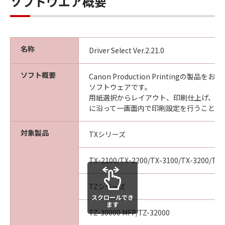
ソフトウエア概要
るものではありません。
所有権
「本ソフトウエア」及びその複製物に係る
名称
Driver Select Ver.2.21.0
権限及び所有権は、その内容によりキヤノ
ンまたはキヤノンのライセンサーに帰属し
ソフト概要
Canon Production Printingの製品
ます。
ソフトウェアです。
保証
用紙選択からレイアウト、印刷仕上げ、と
に沿って一画面内で印刷設定を行うことが
「許諾ソフトウエア」が、CD-ROM等の記
憶媒体に格納されて提供されている場合、
対象製品
TXシリーズ
キヤノンは、お客様が「許諾ソフトウエ
ア」を購入した日から90日の間、「許諾ソ
TX-2100/TX-2200/TX-3100/TX-3200/TX-
フトウエア」が格納されている記憶媒体
（以下「メディア」と言います）に物理的
TZシリーズ
な欠陥がないことを保証します。当該保証
スクロールでき
期間中に「メディア」に物理的な欠陥が発
ます
TZ-30000 MFP/TZ-32000
見された場合には、キヤノンは、「メディ