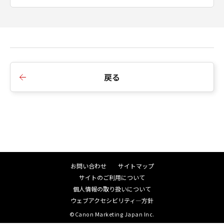
製物のすべてを廃棄及び消去することにより、
本契約を終了させることができます。
(3) キヤノンは、お客様が本契約のいずれかの条
項に違反した場合、直ちに本契約を終了させる
ことができます。
(4) お客様は、上記(3)による本契約の終了後直
ちに、「本ソフトウエア」及びその複製物のす
戻る
べてを廃棄及び消去するものとします。
準拠法
本契約は、日本国法に準拠するものとします。
U.S. GOVERNMENT RESTRICTED RIGHTS
NOTICE:
The Software is a "commercial item," as that
term is defined at 48 C.F.R. 2.101 (Oct 1995),
お問い合わせ
サイトマップ
consisting of "commercial computer
サイトのご利用について
software" and "commercial computer
個人情報の取り扱いについて
software documentation," as such terms are
ウェブアクセシビリティ―方針
used in 48 C.F.R. 12.212 (Sept 1995).
Consistent with 48 C.F.R. 12.212 and 48 C.F.R.
©Canon Marketing Japan Inc.