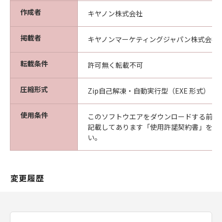
ア」を交換いたします。
作成者
キヤノン株式会社
保証の否認・免責
(1) 「本ソフトウエア」は、『現状のまま』の
掲載者
状態で使用許諾されます。キヤノン、キヤノン
キヤノンマーケティングジャパン株式会社
の関連会社、それらの販売代理店及び販売店
は、「本ソフトウエア」に関して、商品性及び
転載条件
許可無く転載不可
特定の目的への適合性の保証を含め、いかなる
保証も、明示たると黙示たるとを問わず一切し
圧縮形式
Zip自己解凍・自動実行型（EXE 形式）
ないものとします。
(2) キヤノン、キヤノンの関連会社、それらの販
使用条件
このソフトウエアをダウンロードする前に
売代理店及び販売店は、「許諾ソフトウエア」
記載してあります「使用許諾契約書」を必
の使用または使用不能から生ずるいかなる損害
い。
（逸失利益及びその他の派生的または付随的な
損害を含むがこれらに限定されない）につい
て、一切の責任を負わないものとします。例
変更履歴
え、キヤノン、キヤノンの関連会社、それらの
販売代理店及び販売店がかかる損害の可能性に
ついて知らされていた場合でも同様です。
(3) キヤノン、キヤノンの関連会社、それらの販