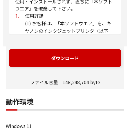
使用・インストールされず、直ちに「本ソフト
ウエア」を破棄して下さい。
使用許諾
(1) お客様は、「本ソフトウエア」を、キ
ヤノンのインクジェットプリンタ（以下
「プリンタ」と言います）に直接またはネ
ットワークを通じ接続される複数のコンピ
ュータのそれぞれにおいて使用（「使用」
ダウンロード
とは、「許諾ソフトウエア」をコンピュー
タの記憶媒体上にインストールすること、
またはコンピュータにおいて表示するこ
ファイル容量 148,248,704 byte
と、アクセスすること、読み出すこと、も
しくは実行することのいずれも含むものと
します）することができます。お客様はま
動作環境
た、お客様が「プリンタ」を使用すること
を許可したお客様のイントラネット内のユ
ーザ（以下「指定ユーザ」と言います）
Windows 11
に、本契約の条件の下で、「許諾ソフトウ