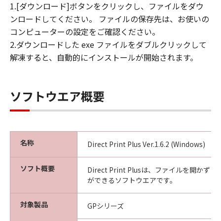
キヤノンは「本ソフトウエア」に関する知
1.[ダウンロード]ボタンをクリックし、ファイルをダウ
的財産権のいかなる権利もお客様に付与す
ンロードしてください。 ファイルの保存先は、お使いの
るものではありません。
コンピューターの設定をご確認ください。
2.ダウンロードした exe ファイルをダブルクリックして
所有権
解凍すると、自動的にインストールが開始されます。
「本ソフトウエア」及びその複製物に係る
権限及び所有権は、その内容によりキヤノ
ンまたはキヤノンのライセンサーに帰属し
ソフトウエア概要
ます。
保証
「許諾ソフトウエア」が、CD-ROM等の記
憶媒体に格納されて提供されている場合、
名称
Direct Print Plus Ver.1.6.2 (Windows)
キヤノンは、お客様が「許諾ソフトウエ
ア」を購入した日から90日の間、「許諾ソ
ソフト概要
Direct Print Plusは、ファイルを開か
フトウエア」が格納されている記憶媒体
ができるソフトウエアです。
（以下「メディア」と言います）に物理的
な欠陥がないことを保証します。当該保証
対象製品
GPシリーズ
期間中に「メディア」に物理的な欠陥が発