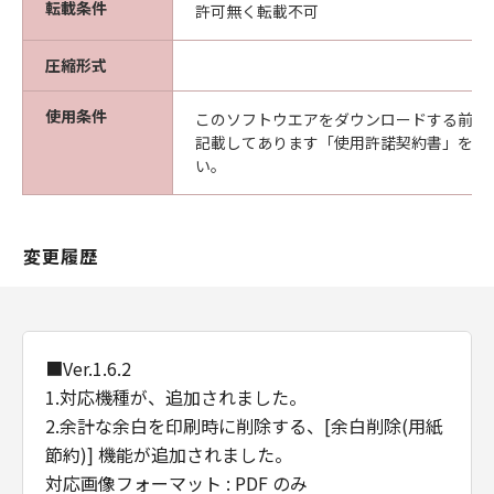
転載条件
許可無く転載不可
(2) お客様は、「本ソフトウエア」及びその複
製物のすべてを廃棄及び消去することにより、
圧縮形式
本契約を終了させることができます。
(3) キヤノンは、お客様が本契約のいずれかの条
使用条件
項に違反した場合、直ちに本契約を終了させる
このソフトウエアをダウンロードする前に
記載してあります「使用許諾契約書」を必
ことができます。
い。
(4) お客様は、上記(3)による本契約の終了後直
ちに、「本ソフトウエア」及びその複製物のす
べてを廃棄及び消去するものとします。
準拠法
変更履歴
本契約は、日本国法に準拠するものとします。
U.S. GOVERNMENT RESTRICTED RIGHTS
NOTICE:
The Software is a "commercial item," as that
■Ver.1.6.2
term is defined at 48 C.F.R. 2.101 (Oct 1995),
1.対応機種が、追加されました。
consisting of "commercial computer
2.余計な余白を印刷時に削除する、[余白削除(用紙
software" and "commercial computer
節約)] 機能が追加されました。
software documentation," as such terms are
対応画像フォーマット : PDF のみ
used in 48 C.F.R. 12.212 (Sept 1995).