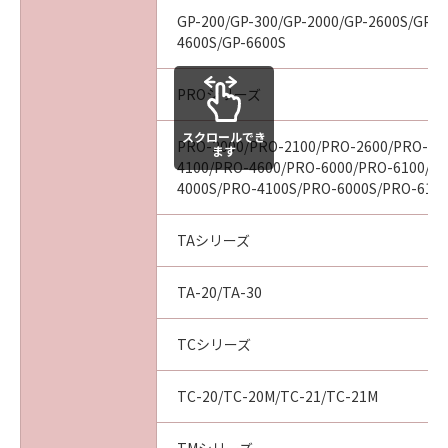
見された場合には、キヤノンは、「メディ
GP-200/GP-300/GP-2000/GP-2600S/GP-4
ア」を交換いたします。
4600S/GP-6600S
保証の否認・免責
(1) 「本ソフトウエア」は、『現状のまま』の
PROシリーズ
状態で使用許諾されます。キヤノン、キヤノン
スクロールでき
の関連会社、それらの販売代理店及び販売店
PRO-2000/PRO-2100/PRO-2600/PRO-40
ます
は、「本ソフトウエア」に関して、商品性及び
4100/PRO-4600/PRO-6000/PRO-6100/P
特定の目的への適合性の保証を含め、いかなる
4000S/PRO-4100S/PRO-6000S/PRO-610
保証も、明示たると黙示たるとを問わず一切し
ないものとします。
TAシリーズ
(2) キヤノン、キヤノンの関連会社、それらの販
売代理店及び販売店は、「許諾ソフトウエア」
TA-20/TA-30
の使用または使用不能から生ずるいかなる損害
（逸失利益及びその他の派生的または付随的な
TCシリーズ
損害を含むがこれらに限定されない）につい
て、一切の責任を負わないものとします。例
TC-20/TC-20M/TC-21/TC-21M
え、キヤノン、キヤノンの関連会社、それらの
販売代理店及び販売店がかかる損害の可能性に