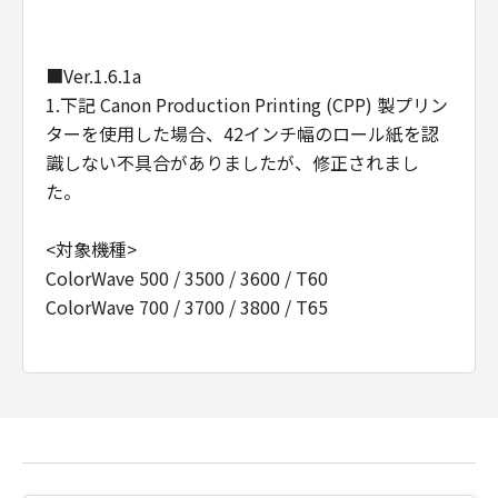
Consistent with 48 C.F.R. 12.212 and 48 C.F.R.
227.7202-1 through 227.7202-4 (June 1995),
■Ver.1.6.1a
all U.S. Government End Users shall acquire
the Software with only those rights set forth
1.下記 Canon Production Printing (CPP) 製プリン
herein. Manufacturer is Canon Inc./30-2,
ターを使用した場合、42インチ幅のロール紙を認
Shimomaruko 3-chome, Ohta-ku, Tokyo 146-
識しない不具合がありましたが、修正されまし
8501, Japan.
た。
本条において、"the Software"という語は、本
契約における「本ソフトウエア」を意味するも
<対象機種>
のとします。
ColorWave 500 / 3500 / 3600 / T60
ColorWave 700 / 3700 / 3800 / T65
以上
キヤノン株式会社
■Ver.1.6.1
1.対応機種が、追加されました。