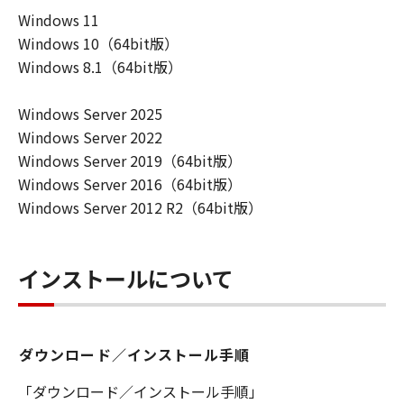
ーザ（以下「指定ユーザ」と言います）
Windows 11
に、本契約の条件の下で、「許諾ソフトウ
Windows 10（64bit版）
エア」を使用させることができます。その
Windows 8.1（64bit版）
場合、お客様には、かかる「指定ユーザ」
を本契約の条件に従わせることにつき、す
Windows Server 2025
べての責任を負っていただくものとしま
Windows Server 2022
す。 (2) お客様は、再使用許諾、譲渡、頒
Windows Server 2019（64bit版）
布、貸与その他の方法により、第三者に
Windows Server 2016（64bit版）
「本ソフトウエア」を使用もしくは利用さ
Windows Server 2012 R2（64bit版）
せることはできません。
(3) お客様は、「本ソフトウエア」の全部
または一部を修正、改変、リバース・エン
インストールについて
ジニアリング、逆コンパイルまたは逆アセ
ンブル等することはできません。また第三
者にこのような行為をさせてはなりませ
ダウンロード／インストール手順
ん。
(4) 本契約に明示的に定める場合を除き、
「ダウンロード／インストール手順」