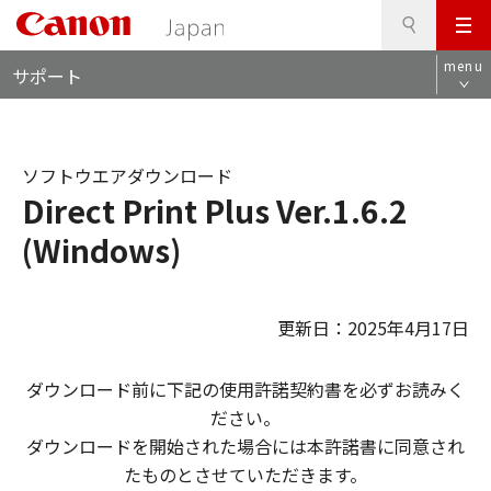
検
このページの本文へ
メ
索
ロ
ニ
menu
サポート
ー
ュ
カ
ー
ル
ナ
ソフトウエアダウンロード
ビ
Direct Print Plus Ver.1.6.2
(Windows)
更新日：2025年4月17日
ダウンロード前に下記の使用許諾契約書を必ずお読みく
ださい。
ダウンロードを開始された場合には本許諾書に同意され
たものとさせていただきます。