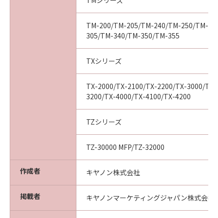
TMシリーズ
ついて知らされていた場合でも同様です。
(3) キヤノン、キヤノンの関連会社、それらの販
売代理店及び販売店は、「本ソフトウエア」の
TM-200/TM-205/TM-240/TM-250/TM-25
305/TM-340/TM-350/TM-355
使用に起因または関連してお客様と第三者との
間に生じたいかなる紛争についても、一切責任
を負わないものとします。
TXシリーズ
(4) 以上が、「本ソフトウエア」に関するキヤノ
ン、キヤノンの関連会社、それらの販売代理店
TX-2000/TX-2100/TX-2200/TX-3000/TX-
及び販売店のすべての責任であり、お客様の唯
3200/TX-4000/TX-4100/TX-4200
一の救済です。
輸出
TZシリーズ
お客様は、日本国政府または関連する外国政府
より必要な認可等を得ることなしに「本ソフト
TZ-30000 MFP/TZ-32000
ウエア」の全部または一部を、直接または間接
に輸出してはなりません。
作成者
キヤノン株式会社
契約期間
(1) 本契約は、お客様が「本ソフトウエア」を
掲載者
キヤノンマーケティングジャパン株式会社
インストールされた時点で発効し、下記(2)また
は(3)により終了されるまで有効に存続します。