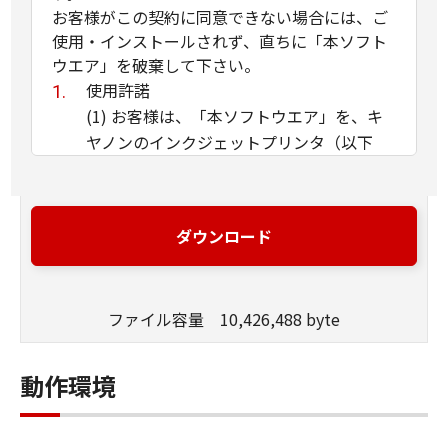
お客様がこの契約に同意できない場合には、ご
使用・インストールされず、直ちに「本ソフト
ウエア」を破棄して下さい。
使用許諾
(1) お客様は、「本ソフトウエア」を、キ
ヤノンのインクジェットプリンタ（以下
「プリンタ」と言います）に直接またはネ
ットワークを通じ接続される複数のコンピ
ュータのそれぞれにおいて使用（「使用」
ダウンロード
とは、「許諾ソフトウエア」をコンピュー
タの記憶媒体上にインストールすること、
またはコンピュータにおいて表示するこ
ファイル容量 10,426,488 byte
と、アクセスすること、読み出すこと、も
しくは実行することのいずれも含むものと
します）することができます。お客様はま
動作環境
た、お客様が「プリンタ」を使用すること
を許可したお客様のイントラネット内のユ