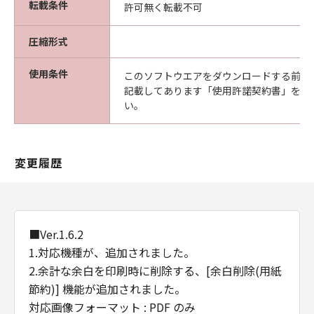
転載条件
許可無く転載不可
(2) お客様は、「本ソフトウエア」及びその複
製物のすべてを廃棄及び消去することにより、
圧縮形式
本契約を終了させることができます。
(3) キヤノンは、お客様が本契約のいずれかの条
使用条件
項に違反した場合、直ちに本契約を終了させる
このソフトウエアをダウンロードする前に
記載してあります「使用許諾契約書」を必
ことができます。
い。
(4) お客様は、上記(3)による本契約の終了後直
ちに、「本ソフトウエア」及びその複製物のす
べてを廃棄及び消去するものとします。
準拠法
変更履歴
本契約は、日本国法に準拠するものとします。
U.S. GOVERNMENT RESTRICTED RIGHTS
NOTICE:
The Software is a "commercial item," as that
■Ver.1.6.2
term is defined at 48 C.F.R. 2.101 (Oct 1995),
1.対応機種が、追加されました。
consisting of "commercial computer
2.余計な余白を印刷時に削除する、[余白削除(用紙
software" and "commercial computer
節約)] 機能が追加されました。
software documentation," as such terms are
対応画像フォーマット : PDF のみ
used in 48 C.F.R. 12.212 (Sept 1995).