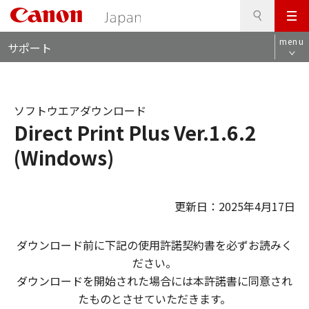
検
このページの本文へ
メ
索
ロ
ニ
menu
サポート
ー
ュ
カ
ー
ル
ナ
ソフトウエアダウンロード
ビ
Direct Print Plus Ver.1.6.2
(Windows)
更新日：2025年4月17日
ダウンロード前に下記の使用許諾契約書を必ずお読みく
ださい。
ダウンロードを開始された場合には本許諾書に同意され
たものとさせていただきます。