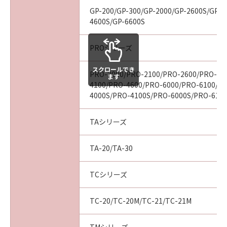
見された場合には、キヤノンは、「メディ
GP-200/GP-300/GP-2000/GP-2600S/GP-4
ア」を交換いたします。
4600S/GP-6600S
保証の否認・免責
(1) 「本ソフトウエア」は、『現状のまま』の
PROシリーズ
状態で使用許諾されます。キヤノン、キヤノン
スクロールでき
の関連会社、それらの販売代理店及び販売店
PRO-2000/PRO-2100/PRO-2600/PRO-40
ます
は、「本ソフトウエア」に関して、商品性及び
4100/PRO-4600/PRO-6000/PRO-6100/P
特定の目的への適合性の保証を含め、いかなる
4000S/PRO-4100S/PRO-6000S/PRO-610
保証も、明示たると黙示たるとを問わず一切し
ないものとします。
TAシリーズ
(2) キヤノン、キヤノンの関連会社、それらの販
売代理店及び販売店は、「許諾ソフトウエア」
TA-20/TA-30
の使用または使用不能から生ずるいかなる損害
（逸失利益及びその他の派生的または付随的な
TCシリーズ
損害を含むがこれらに限定されない）につい
て、一切の責任を負わないものとします。例
TC-20/TC-20M/TC-21/TC-21M
え、キヤノン、キヤノンの関連会社、それらの
販売代理店及び販売店がかかる損害の可能性に