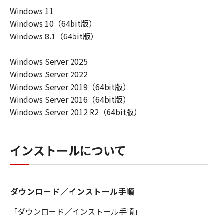
ーザ（以下「指定ユーザ」と言います）
Windows 11
に、本契約の条件の下で、「許諾ソフトウ
Windows 10（64bit版）
エア」を使用させることができます。その
Windows 8.1（64bit版）
場合、お客様には、かかる「指定ユーザ」
を本契約の条件に従わせることにつき、す
Windows Server 2025
べての責任を負っていただくものとしま
Windows Server 2022
す。 (2) お客様は、再使用許諾、譲渡、頒
Windows Server 2019（64bit版）
布、貸与その他の方法により、第三者に
Windows Server 2016（64bit版）
「本ソフトウエア」を使用もしくは利用さ
Windows Server 2012 R2（64bit版）
せることはできません。
(3) お客様は、「本ソフトウエア」の全部
または一部を修正、改変、リバース・エン
インストールについて
ジニアリング、逆コンパイルまたは逆アセ
ンブル等することはできません。また第三
者にこのような行為をさせてはなりませ
ダウンロード／インストール手順
ん。
(4) 本契約に明示的に定める場合を除き、
「ダウンロード／インストール手順」