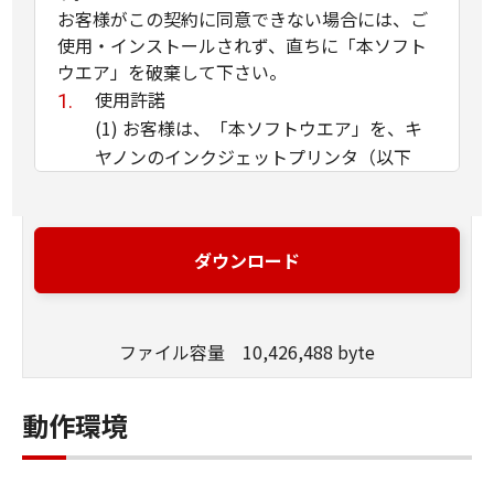
お客様がこの契約に同意できない場合には、ご
使用・インストールされず、直ちに「本ソフト
ウエア」を破棄して下さい。
使用許諾
(1) お客様は、「本ソフトウエア」を、キ
ヤノンのインクジェットプリンタ（以下
「プリンタ」と言います）に直接またはネ
ットワークを通じ接続される複数のコンピ
ュータのそれぞれにおいて使用（「使用」
ダウンロード
とは、「許諾ソフトウエア」をコンピュー
タの記憶媒体上にインストールすること、
またはコンピュータにおいて表示するこ
ファイル容量 10,426,488 byte
と、アクセスすること、読み出すこと、も
しくは実行することのいずれも含むものと
します）することができます。お客様はま
動作環境
た、お客様が「プリンタ」を使用すること
を許可したお客様のイントラネット内のユ