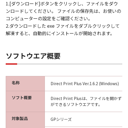
キヤノンは「本ソフトウエア」に関する知
1.[ダウンロード]ボタンをクリックし、ファイルをダウ
的財産権のいかなる権利もお客様に付与す
ンロードしてください。 ファイルの保存先は、お使いの
るものではありません。
コンピューターの設定をご確認ください。
2.ダウンロードした exe ファイルをダブルクリックして
所有権
解凍すると、自動的にインストールが開始されます。
「本ソフトウエア」及びその複製物に係る
権限及び所有権は、その内容によりキヤノ
ンまたはキヤノンのライセンサーに帰属し
ソフトウエア概要
ます。
保証
「許諾ソフトウエア」が、CD-ROM等の記
憶媒体に格納されて提供されている場合、
名称
Direct Print Plus Ver.1.6.2 (Windows)
キヤノンは、お客様が「許諾ソフトウエ
ア」を購入した日から90日の間、「許諾ソ
ソフト概要
Direct Print Plusは、ファイルを開か
フトウエア」が格納されている記憶媒体
ができるソフトウエアです。
（以下「メディア」と言います）に物理的
な欠陥がないことを保証します。当該保証
対象製品
GPシリーズ
期間中に「メディア」に物理的な欠陥が発