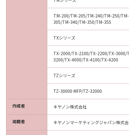
TMシリーズ
ついて知らされていた場合でも同様です。
(3) キヤノン、キヤノンの関連会社、それらの販
売代理店及び販売店は、「本ソフトウエア」の
TM-200/TM-205/TM-240/TM-250/TM-25
305/TM-340/TM-350/TM-355
使用に起因または関連してお客様と第三者との
間に生じたいかなる紛争についても、一切責任
を負わないものとします。
TXシリーズ
(4) 以上が、「本ソフトウエア」に関するキヤノ
ン、キヤノンの関連会社、それらの販売代理店
TX-2000/TX-2100/TX-2200/TX-3000/TX-
及び販売店のすべての責任であり、お客様の唯
3200/TX-4000/TX-4100/TX-4200
一の救済です。
輸出
TZシリーズ
お客様は、日本国政府または関連する外国政府
より必要な認可等を得ることなしに「本ソフト
TZ-30000 MFP/TZ-32000
ウエア」の全部または一部を、直接または間接
に輸出してはなりません。
作成者
キヤノン株式会社
契約期間
(1) 本契約は、お客様が「本ソフトウエア」を
掲載者
キヤノンマーケティングジャパン株式会社
インストールされた時点で発効し、下記(2)また
は(3)により終了されるまで有効に存続します。