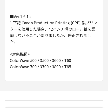
Consistent with 48 C.F.R. 12.212 and 48 C.F.R.
227.7202-1 through 227.7202-4 (June 1995),
■Ver.1.6.1a
all U.S. Government End Users shall acquire
the Software with only those rights set forth
1.下記 Canon Production Printing (CPP) 製プリン
herein. Manufacturer is Canon Inc./30-2,
ターを使用した場合、42インチ幅のロール紙を認
Shimomaruko 3-chome, Ohta-ku, Tokyo 146-
識しない不具合がありましたが、修正されまし
8501, Japan.
た。
本条において、"the Software"という語は、本
契約における「本ソフトウエア」を意味するも
<対象機種>
のとします。
ColorWave 500 / 3500 / 3600 / T60
ColorWave 700 / 3700 / 3800 / T65
以上
キヤノン株式会社
■Ver.1.6.1
1.対応機種が、追加されました。