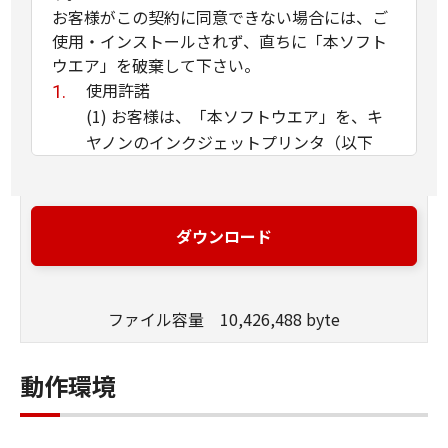
お客様がこの契約に同意できない場合には、ご
使用・インストールされず、直ちに「本ソフト
ウエア」を破棄して下さい。
使用許諾
(1) お客様は、「本ソフトウエア」を、キ
ヤノンのインクジェットプリンタ（以下
「プリンタ」と言います）に直接またはネ
ットワークを通じ接続される複数のコンピ
ュータのそれぞれにおいて使用（「使用」
ダウンロード
とは、「許諾ソフトウエア」をコンピュー
タの記憶媒体上にインストールすること、
またはコンピュータにおいて表示するこ
ファイル容量 10,426,488 byte
と、アクセスすること、読み出すこと、も
しくは実行することのいずれも含むものと
します）することができます。お客様はま
動作環境
た、お客様が「プリンタ」を使用すること
を許可したお客様のイントラネット内のユ