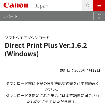
検
このページの本文へ
メ
索
ロ
ニ
menu
サポート
ー
ュ
カ
ー
ル
ナ
ソフトウエアダウンロード
ビ
Direct Print Plus Ver.1.6.2
(Windows)
更新日：2025年4月17日
ダウンロード前に下記の使用許諾契約書を必ずお読みく
ださい。
ダウンロードを開始された場合には本許諾書に同意され
たものとさせていただきます。