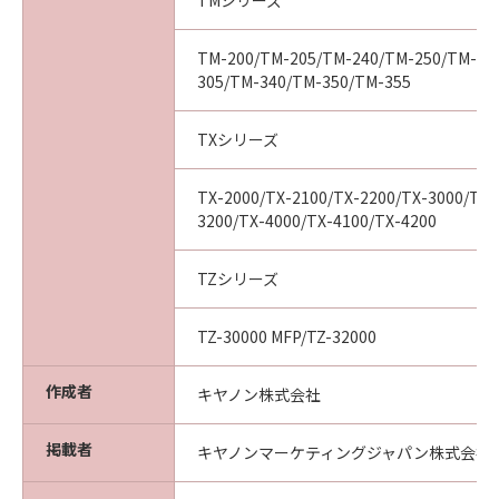
TMシリーズ
ついて知らされていた場合でも同様です。
(3) キヤノン、キヤノンの関連会社、それらの販
売代理店及び販売店は、「本ソフトウエア」の
TM-200/TM-205/TM-240/TM-250/TM-25
305/TM-340/TM-350/TM-355
使用に起因または関連してお客様と第三者との
間に生じたいかなる紛争についても、一切責任
を負わないものとします。
TXシリーズ
(4) 以上が、「本ソフトウエア」に関するキヤノ
ン、キヤノンの関連会社、それらの販売代理店
TX-2000/TX-2100/TX-2200/TX-3000/TX-
及び販売店のすべての責任であり、お客様の唯
3200/TX-4000/TX-4100/TX-4200
一の救済です。
輸出
TZシリーズ
お客様は、日本国政府または関連する外国政府
より必要な認可等を得ることなしに「本ソフト
TZ-30000 MFP/TZ-32000
ウエア」の全部または一部を、直接または間接
に輸出してはなりません。
作成者
キヤノン株式会社
契約期間
(1) 本契約は、お客様が「本ソフトウエア」を
掲載者
キヤノンマーケティングジャパン株式会社
インストールされた時点で発効し、下記(2)また
は(3)により終了されるまで有効に存続します。