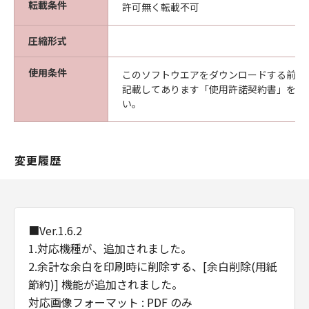
転載条件
許可無く転載不可
(2) お客様は、「本ソフトウエア」及びその複
製物のすべてを廃棄及び消去することにより、
圧縮形式
本契約を終了させることができます。
(3) キヤノンは、お客様が本契約のいずれかの条
使用条件
項に違反した場合、直ちに本契約を終了させる
このソフトウエアをダウンロードする前に
記載してあります「使用許諾契約書」を必
ことができます。
い。
(4) お客様は、上記(3)による本契約の終了後直
ちに、「本ソフトウエア」及びその複製物のす
べてを廃棄及び消去するものとします。
準拠法
変更履歴
本契約は、日本国法に準拠するものとします。
U.S. GOVERNMENT RESTRICTED RIGHTS
NOTICE:
The Software is a "commercial item," as that
■Ver.1.6.2
term is defined at 48 C.F.R. 2.101 (Oct 1995),
1.対応機種が、追加されました。
consisting of "commercial computer
2.余計な余白を印刷時に削除する、[余白削除(用紙
software" and "commercial computer
節約)] 機能が追加されました。
software documentation," as such terms are
対応画像フォーマット : PDF のみ
used in 48 C.F.R. 12.212 (Sept 1995).