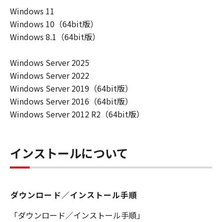
ーザ（以下「指定ユーザ」と言います）
Windows 11
に、本契約の条件の下で、「許諾ソフトウ
Windows 10（64bit版）
エア」を使用させることができます。その
Windows 8.1（64bit版）
場合、お客様には、かかる「指定ユーザ」
を本契約の条件に従わせることにつき、す
Windows Server 2025
べての責任を負っていただくものとしま
Windows Server 2022
す。 (2) お客様は、再使用許諾、譲渡、頒
Windows Server 2019（64bit版）
布、貸与その他の方法により、第三者に
Windows Server 2016（64bit版）
「本ソフトウエア」を使用もしくは利用さ
Windows Server 2012 R2（64bit版）
せることはできません。
(3) お客様は、「本ソフトウエア」の全部
または一部を修正、改変、リバース・エン
インストールについて
ジニアリング、逆コンパイルまたは逆アセ
ンブル等することはできません。また第三
者にこのような行為をさせてはなりませ
ダウンロード／インストール手順
ん。
(4) 本契約に明示的に定める場合を除き、
「ダウンロード／インストール手順」