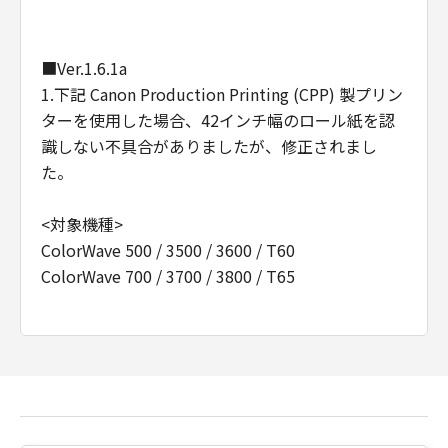
Consistent with 48 C.F.R. 12.212 and 48 C.F.R.
227.7202-1 through 227.7202-4 (June 1995),
■Ver.1.6.1a
all U.S. Government End Users shall acquire
the Software with only those rights set forth
1.下記 Canon Production Printing (CPP) 製プリン
herein. Manufacturer is Canon Inc./30-2,
ターを使用した場合、42インチ幅のロール紙を認
Shimomaruko 3-chome, Ohta-ku, Tokyo 146-
識しない不具合がありましたが、修正されまし
8501, Japan.
た。
本条において、"the Software"という語は、本
契約における「本ソフトウエア」を意味するも
<対象機種>
のとします。
ColorWave 500 / 3500 / 3600 / T60
ColorWave 700 / 3700 / 3800 / T65
以上
キヤノン株式会社
■Ver.1.6.1
1.対応機種が、追加されました。