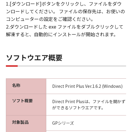
キヤノンは「本ソフトウエア」に関する知
1.[ダウンロード]ボタンをクリックし、ファイルをダウ
的財産権のいかなる権利もお客様に付与す
ンロードしてください。 ファイルの保存先は、お使いの
るものではありません。
コンピューターの設定をご確認ください。
2.ダウンロードした exe ファイルをダブルクリックして
所有権
解凍すると、自動的にインストールが開始されます。
「本ソフトウエア」及びその複製物に係る
権限及び所有権は、その内容によりキヤノ
ンまたはキヤノンのライセンサーに帰属し
ソフトウエア概要
ます。
保証
「許諾ソフトウエア」が、CD-ROM等の記
憶媒体に格納されて提供されている場合、
名称
Direct Print Plus Ver.1.6.2 (Windows)
キヤノンは、お客様が「許諾ソフトウエ
ア」を購入した日から90日の間、「許諾ソ
ソフト概要
Direct Print Plusは、ファイルを開か
フトウエア」が格納されている記憶媒体
ができるソフトウエアです。
（以下「メディア」と言います）に物理的
な欠陥がないことを保証します。当該保証
対象製品
GPシリーズ
期間中に「メディア」に物理的な欠陥が発