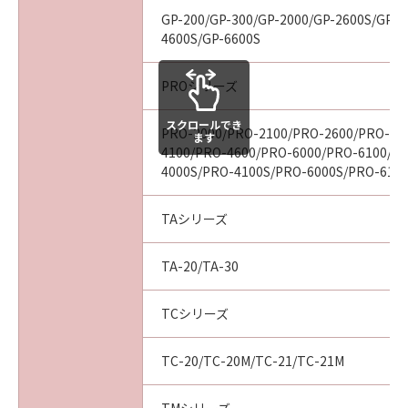
見された場合には、キヤノンは、「メディ
GP-200/GP-300/GP-2000/GP-2600S/GP-4
ア」を交換いたします。
4600S/GP-6600S
保証の否認・免責
(1) 「本ソフトウエア」は、『現状のまま』の
PROシリーズ
状態で使用許諾されます。キヤノン、キヤノン
スクロールでき
の関連会社、それらの販売代理店及び販売店
PRO-2000/PRO-2100/PRO-2600/PRO-40
ます
は、「本ソフトウエア」に関して、商品性及び
4100/PRO-4600/PRO-6000/PRO-6100/P
特定の目的への適合性の保証を含め、いかなる
4000S/PRO-4100S/PRO-6000S/PRO-610
保証も、明示たると黙示たるとを問わず一切し
ないものとします。
TAシリーズ
(2) キヤノン、キヤノンの関連会社、それらの販
売代理店及び販売店は、「許諾ソフトウエア」
TA-20/TA-30
の使用または使用不能から生ずるいかなる損害
（逸失利益及びその他の派生的または付随的な
TCシリーズ
損害を含むがこれらに限定されない）につい
て、一切の責任を負わないものとします。例
TC-20/TC-20M/TC-21/TC-21M
え、キヤノン、キヤノンの関連会社、それらの
販売代理店及び販売店がかかる損害の可能性に