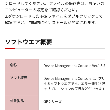
ンロードしてください。 ファイルの保存先は、お使いの
見された場合には、キヤノンは、「メディ
コンピューターの設定をご確認ください。
ア」を交換いたします。
2.ダウンロードした exe ファイルをダブルクリックして
保証の否認・免責
解凍すると、自動的にインストールが開始されます。
(1) 「本ソフトウエア」は、『現状のまま』の
状態で使用許諾されます。キヤノン、キヤノン
の関連会社、それらの販売代理店及び販売店
ソフトウエア概要
は、「本ソフトウエア」に関して、商品性及び
特定の目的への適合性の保証を含め、いかなる
保証も、明示たると黙示たるとを問わず一切し
ないものとします。
(2) キヤノン、キヤノンの関連会社、それらの販
名称
Device Management Console Ver.1.5.3
売代理店及び販売店は、「許諾ソフトウエア」
の使用または使用不能から生ずるいかなる損害
ソフト概要
Device Management Consoleは、
（逸失利益及びその他の派生的または付随的な
するソフトウエアです。エラー発生状況の
損害を含むがこれらに限定されない）につい
ャリブレーションの実行などができます。
て、一切の責任を負わないものとします。例
え、キヤノン、キヤノンの関連会社、それらの
対象製品
GPシリーズ
販売代理店及び販売店がかかる損害の可能性に