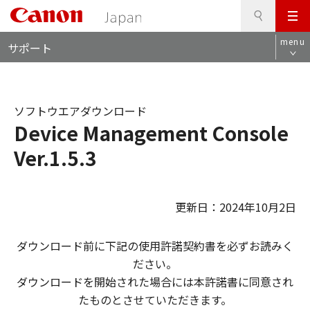
検
このページの本文へ
メ
索
ロ
ニ
menu
サポート
ー
ュ
カ
ー
ル
ナ
ソフトウエアダウンロード
ビ
Device Management Console
Ver.1.5.3
更新日：2024年10月2日
ダウンロード前に下記の使用許諾契約書を必ずお読みく
ださい。
ダウンロードを開始された場合には本許諾書に同意され
たものとさせていただきます。