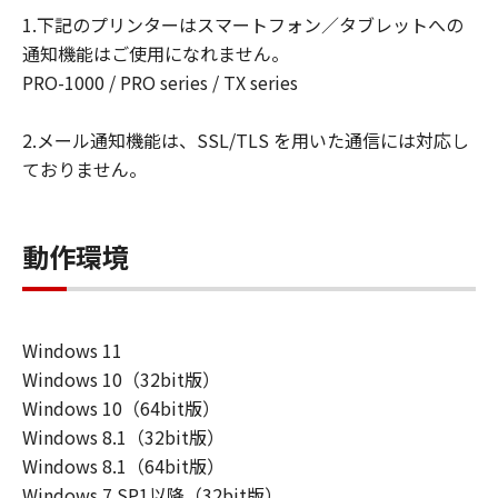
ーザ（以下「指定ユーザ」と言います）
1.下記のプリンターはスマートフォン／タブレットへの
に、本契約の条件の下で、「許諾ソフトウ
通知機能はご使用になれません。
エア」を使用させることができます。その
PRO-1000 / PRO series / TX series
場合、お客様には、かかる「指定ユーザ」
を本契約の条件に従わせることにつき、す
2.メール通知機能は、SSL/TLS を用いた通信には対応し
べての責任を負っていただくものとしま
ておりません。
す。 (2) お客様は、再使用許諾、譲渡、頒
布、貸与その他の方法により、第三者に
「本ソフトウエア」を使用もしくは利用さ
動作環境
せることはできません。
(3) お客様は、「本ソフトウエア」の全部
または一部を修正、改変、リバース・エン
Windows 11
ジニアリング、逆コンパイルまたは逆アセ
Windows 10（32bit版）
ンブル等することはできません。また第三
Windows 10（64bit版）
者にこのような行為をさせてはなりませ
Windows 8.1（32bit版）
ん。
Windows 8.1（64bit版）
(4) 本契約に明示的に定める場合を除き、
Windows 7 SP1以降（32bit版）