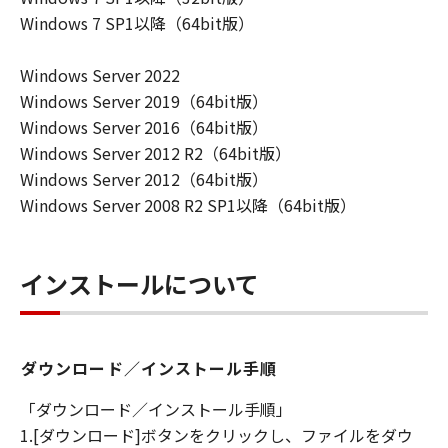
キヤノンは「本ソフトウエア」に関する知
Windows 7 SP1以降（64bit版）
的財産権のいかなる権利もお客様に付与す
るものではありません。
Windows Server 2022
所有権
Windows Server 2019（64bit版）
「本ソフトウエア」及びその複製物に係る
Windows Server 2016（64bit版）
権限及び所有権は、その内容によりキヤノ
Windows Server 2012 R2（64bit版）
ンまたはキヤノンのライセンサーに帰属し
Windows Server 2012（64bit版）
ます。
Windows Server 2008 R2 SP1以降（64bit版）
保証
「許諾ソフトウエア」が、CD-ROM等の記
インストールについて
憶媒体に格納されて提供されている場合、
キヤノンは、お客様が「許諾ソフトウエ
ア」を購入した日から90日の間、「許諾ソ
フトウエア」が格納されている記憶媒体
ダウンロード／インストール手順
（以下「メディア」と言います）に物理的
「ダウンロード／インストール手順」
な欠陥がないことを保証します。当該保証
1.[ダウンロード]ボタンをクリックし、ファイルをダウ
期間中に「メディア」に物理的な欠陥が発