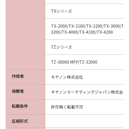
(2) お客様は、「本ソフトウエア」及びその複
製物のすべてを廃棄及び消去することにより、
TXシリーズ
本契約を終了させることができます。
(3) キヤノンは、お客様が本契約のいずれかの条
TX-2000/TX-2100/TX-2200/TX-3000/TX-
項に違反した場合、直ちに本契約を終了させる
3200/TX-4000/TX-4100/TX-4200
ことができます。
(4) お客様は、上記(3)による本契約の終了後直
TZシリーズ
ちに、「本ソフトウエア」及びその複製物のす
べてを廃棄及び消去するものとします。
TZ-30000 MFP/TZ-32000
準拠法
本契約は、日本国法に準拠するものとします。
作成者
キヤノン株式会社
U.S. GOVERNMENT RESTRICTED RIGHTS
NOTICE:
掲載者
キヤノンマーケティングジャパン株式会社
The Software is a "commercial item," as that
term is defined at 48 C.F.R. 2.101 (Oct 1995),
転載条件
consisting of "commercial computer
許可無く転載不可
software" and "commercial computer
software documentation," as such terms are
圧縮形式
used in 48 C.F.R. 12.212 (Sept 1995).