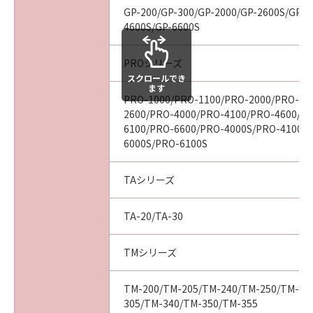
ついて知らされていた場合でも同様です。
GP-200/GP-300/GP-2000/GP-2600S/GP-4
(3) キヤノン、キヤノンの関連会社、それらの販
4600S/GP-6600S
売代理店及び販売店は、「本ソフトウエア」の
使用に起因または関連してお客様と第三者との
PROシリーズ
間に生じたいかなる紛争についても、一切責任
スクロールでき
を負わないものとします。
ます
PRO-1000/PRO-1100/PRO-2000/PRO-21
(4) 以上が、「本ソフトウエア」に関するキヤノ
2600/PRO-4000/PRO-4100/PRO-4600/P
ン、キヤノンの関連会社、それらの販売代理店
6100/PRO-6600/PRO-4000S/PRO-4100S
及び販売店のすべての責任であり、お客様の唯
6000S/PRO-6100S
一の救済です。
輸出
TAシリーズ
お客様は、日本国政府または関連する外国政府
より必要な認可等を得ることなしに「本ソフト
TA-20/TA-30
ウエア」の全部または一部を、直接または間接
に輸出してはなりません。
TMシリーズ
契約期間
(1) 本契約は、お客様が「本ソフトウエア」を
インストールされた時点で発効し、下記(2)また
TM-200/TM-205/TM-240/TM-250/TM-25
305/TM-340/TM-350/TM-355
は(3)により終了されるまで有効に存続します。