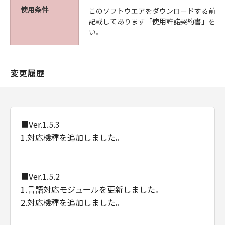
使用条件
Consistent with 48 C.F.R. 12.212 and 48 C.F.R.
このソフトウエアをダウンロードする前に
記載してあります「使用許諾契約書」を必
227.7202-1 through 227.7202-4 (June 1995),
い。
all U.S. Government End Users shall acquire
the Software with only those rights set forth
herein. Manufacturer is Canon Inc./30-2,
Shimomaruko 3-chome, Ohta-ku, Tokyo 146-
変更履歴
8501, Japan.
本条において、"the Software"という語は、本
契約における「本ソフトウエア」を意味するも
のとします。
■Ver.1.5.3
1.対応機種を追加しました。
以上
キヤノン株式会社
■Ver.1.5.2
1.言語対応モジュールを更新しました。
2.対応機種を追加しました。