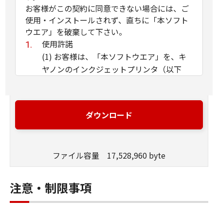
お客様がこの契約に同意できない場合には、ご
使用・インストールされず、直ちに「本ソフト
ウエア」を破棄して下さい。
使用許諾
(1) お客様は、「本ソフトウエア」を、キ
ヤノンのインクジェットプリンタ（以下
「プリンタ」と言います）に直接またはネ
ットワークを通じ接続される複数のコンピ
ュータのそれぞれにおいて使用（「使用」
ダウンロード
とは、「許諾ソフトウエア」をコンピュー
タの記憶媒体上にインストールすること、
またはコンピュータにおいて表示するこ
ファイル容量 17,528,960 byte
と、アクセスすること、読み出すこと、も
しくは実行することのいずれも含むものと
します）することができます。お客様はま
注意・制限事項
た、お客様が「プリンタ」を使用すること
を許可したお客様のイントラネット内のユ