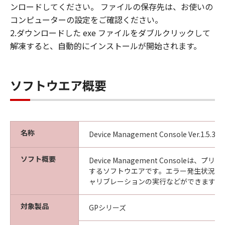
ンロードしてください。 ファイルの保存先は、お使いの
見された場合には、キヤノンは、「メディ
コンピューターの設定をご確認ください。
ア」を交換いたします。
2.ダウンロードした exe ファイルをダブルクリックして
保証の否認・免責
解凍すると、自動的にインストールが開始されます。
(1) 「本ソフトウエア」は、『現状のまま』の
状態で使用許諾されます。キヤノン、キヤノン
の関連会社、それらの販売代理店及び販売店
ソフトウエア概要
は、「本ソフトウエア」に関して、商品性及び
特定の目的への適合性の保証を含め、いかなる
保証も、明示たると黙示たるとを問わず一切し
ないものとします。
(2) キヤノン、キヤノンの関連会社、それらの販
名称
Device Management Console Ver.1.5.3
売代理店及び販売店は、「許諾ソフトウエア」
の使用または使用不能から生ずるいかなる損害
ソフト概要
Device Management Consoleは、
（逸失利益及びその他の派生的または付随的な
するソフトウエアです。エラー発生状況の
損害を含むがこれらに限定されない）につい
ャリブレーションの実行などができます。
て、一切の責任を負わないものとします。例
え、キヤノン、キヤノンの関連会社、それらの
対象製品
GPシリーズ
販売代理店及び販売店がかかる損害の可能性に