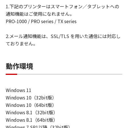
ーザ（以下「指定ユーザ」と言います）
1.下記のプリンターはスマートフォン／タブレットへの
に、本契約の条件の下で、「許諾ソフトウ
通知機能はご使用になれません。
エア」を使用させることができます。その
PRO-1000 / PRO series / TX series
場合、お客様には、かかる「指定ユーザ」
を本契約の条件に従わせることにつき、す
2.メール通知機能は、SSL/TLS を用いた通信には対応し
べての責任を負っていただくものとしま
ておりません。
す。 (2) お客様は、再使用許諾、譲渡、頒
布、貸与その他の方法により、第三者に
「本ソフトウエア」を使用もしくは利用さ
動作環境
せることはできません。
(3) お客様は、「本ソフトウエア」の全部
または一部を修正、改変、リバース・エン
Windows 11
ジニアリング、逆コンパイルまたは逆アセ
Windows 10（32bit版）
ンブル等することはできません。また第三
Windows 10（64bit版）
者にこのような行為をさせてはなりませ
Windows 8.1（32bit版）
ん。
Windows 8.1（64bit版）
(4) 本契約に明示的に定める場合を除き、
Windows 7 SP1以降（32bit版）