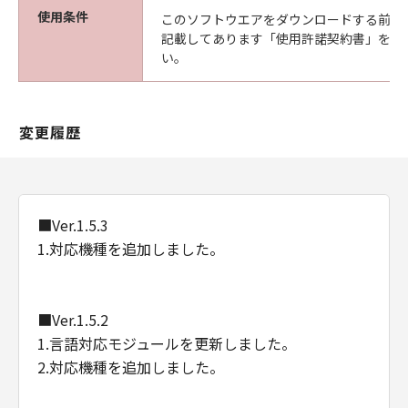
使用条件
Consistent with 48 C.F.R. 12.212 and 48 C.F.R.
このソフトウエアをダウンロードする前に
記載してあります「使用許諾契約書」を必
227.7202-1 through 227.7202-4 (June 1995),
い。
all U.S. Government End Users shall acquire
the Software with only those rights set forth
herein. Manufacturer is Canon Inc./30-2,
Shimomaruko 3-chome, Ohta-ku, Tokyo 146-
変更履歴
8501, Japan.
本条において、"the Software"という語は、本
契約における「本ソフトウエア」を意味するも
のとします。
■Ver.1.5.3
1.対応機種を追加しました。
以上
キヤノン株式会社
■Ver.1.5.2
1.言語対応モジュールを更新しました。
2.対応機種を追加しました。