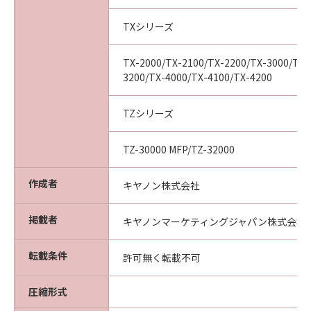
(2) お客様は、「本ソフトウエア」及びその複
製物のすべてを廃棄及び消去することにより、
TXシリーズ
本契約を終了させることができます。
(3) キヤノンは、お客様が本契約のいずれかの条
TX-2000/TX-2100/TX-2200/TX-3000/TX-
項に違反した場合、直ちに本契約を終了させる
3200/TX-4000/TX-4100/TX-4200
ことができます。
(4) お客様は、上記(3)による本契約の終了後直
TZシリーズ
ちに、「本ソフトウエア」及びその複製物のす
べてを廃棄及び消去するものとします。
TZ-30000 MFP/TZ-32000
準拠法
本契約は、日本国法に準拠するものとします。
作成者
キヤノン株式会社
U.S. GOVERNMENT RESTRICTED RIGHTS
NOTICE:
掲載者
キヤノンマーケティングジャパン株式会社
The Software is a "commercial item," as that
term is defined at 48 C.F.R. 2.101 (Oct 1995),
転載条件
consisting of "commercial computer
許可無く転載不可
software" and "commercial computer
software documentation," as such terms are
圧縮形式
used in 48 C.F.R. 12.212 (Sept 1995).