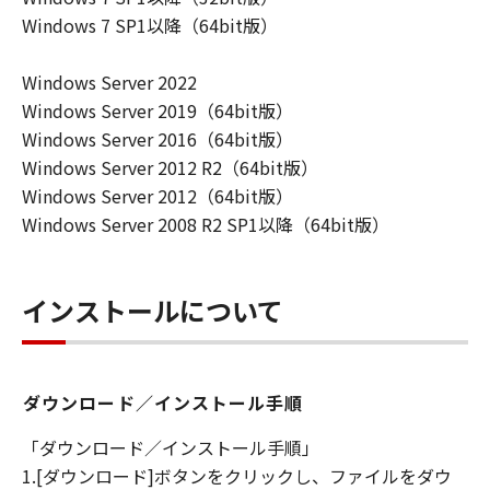
キヤノンは「本ソフトウエア」に関する知
Windows 7 SP1以降（64bit版）
的財産権のいかなる権利もお客様に付与す
るものではありません。
Windows Server 2022
所有権
Windows Server 2019（64bit版）
「本ソフトウエア」及びその複製物に係る
Windows Server 2016（64bit版）
権限及び所有権は、その内容によりキヤノ
Windows Server 2012 R2（64bit版）
ンまたはキヤノンのライセンサーに帰属し
Windows Server 2012（64bit版）
ます。
Windows Server 2008 R2 SP1以降（64bit版）
保証
「許諾ソフトウエア」が、CD-ROM等の記
インストールについて
憶媒体に格納されて提供されている場合、
キヤノンは、お客様が「許諾ソフトウエ
ア」を購入した日から90日の間、「許諾ソ
フトウエア」が格納されている記憶媒体
ダウンロード／インストール手順
（以下「メディア」と言います）に物理的
「ダウンロード／インストール手順」
な欠陥がないことを保証します。当該保証
1.[ダウンロード]ボタンをクリックし、ファイルをダウ
期間中に「メディア」に物理的な欠陥が発