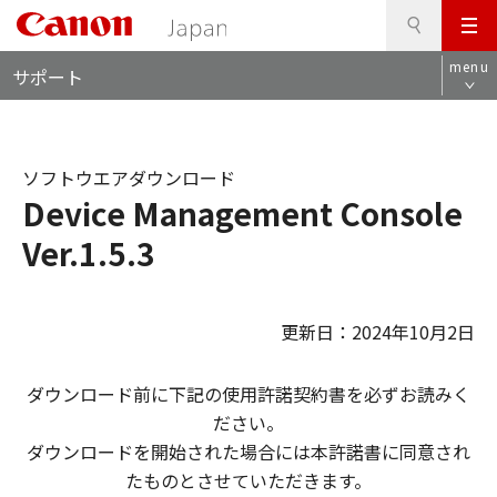
検
このページの本文へ
メ
索
ロ
ニ
menu
サポート
ー
ュ
カ
ー
ル
ナ
ソフトウエアダウンロード
ビ
Device Management Console
Ver.1.5.3
更新日：2024年10月2日
ダウンロード前に下記の使用許諾契約書を必ずお読みく
ださい。
ダウンロードを開始された場合には本許諾書に同意され
たものとさせていただきます。