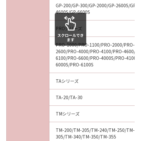
ついて知らされていた場合でも同様です。
GP-200/GP-300/GP-2000/GP-2600S/GP-4
(3) キヤノン、キヤノンの関連会社、それらの販
4600S/GP-6600S
売代理店及び販売店は、「本ソフトウエア」の
使用に起因または関連してお客様と第三者との
PROシリーズ
間に生じたいかなる紛争についても、一切責任
スクロールでき
を負わないものとします。
ます
PRO-1000/PRO-1100/PRO-2000/PRO-21
(4) 以上が、「本ソフトウエア」に関するキヤノ
2600/PRO-4000/PRO-4100/PRO-4600/P
ン、キヤノンの関連会社、それらの販売代理店
6100/PRO-6600/PRO-4000S/PRO-4100S
及び販売店のすべての責任であり、お客様の唯
6000S/PRO-6100S
一の救済です。
輸出
TAシリーズ
お客様は、日本国政府または関連する外国政府
より必要な認可等を得ることなしに「本ソフト
TA-20/TA-30
ウエア」の全部または一部を、直接または間接
に輸出してはなりません。
TMシリーズ
契約期間
(1) 本契約は、お客様が「本ソフトウエア」を
インストールされた時点で発効し、下記(2)また
TM-200/TM-205/TM-240/TM-250/TM-25
305/TM-340/TM-350/TM-355
は(3)により終了されるまで有効に存続します。