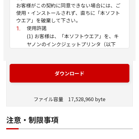
お客様がこの契約に同意できない場合には、ご
使用・インストールされず、直ちに「本ソフト
ウエア」を破棄して下さい。
使用許諾
(1) お客様は、「本ソフトウエア」を、キ
ヤノンのインクジェットプリンタ（以下
「プリンタ」と言います）に直接またはネ
ットワークを通じ接続される複数のコンピ
ュータのそれぞれにおいて使用（「使用」
ダウンロード
とは、「許諾ソフトウエア」をコンピュー
タの記憶媒体上にインストールすること、
またはコンピュータにおいて表示するこ
ファイル容量 17,528,960 byte
と、アクセスすること、読み出すこと、も
しくは実行することのいずれも含むものと
します）することができます。お客様はま
注意・制限事項
た、お客様が「プリンタ」を使用すること
を許可したお客様のイントラネット内のユ