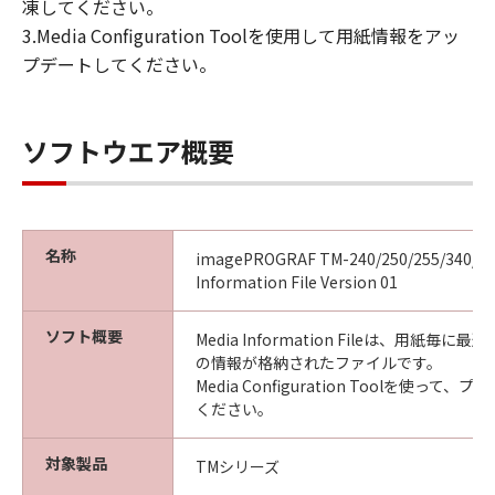
凍してください。
ん。
3.Media Configuration Toolを使用して用紙情報をアッ
(4) 本契約に明示的に定める場合を除き、
プデートしてください。
キヤノンは「本ソフトウエア」に関する知
的財産権のいかなる権利もお客様に付与す
るものではありません。
ソフトウエア概要
所有権
「本ソフトウエア」及びその複製物に係る
権限及び所有権は、その内容によりキヤノ
名称
imagePROGRAF TM-240/250/255/340/35
ンまたはキヤノンのライセンサーに帰属し
Information File Version 01
ます。
保証
ソフト概要
Media Information Fileは、用紙毎
「許諾ソフトウエア」が、CD-ROM等の記
の情報が格納されたファイルです。
Media Configuration Toolを使っ
憶媒体に格納されて提供されている場合、
ください。
キヤノンは、お客様が「許諾ソフトウエ
ア」を購入した日から90日の間、「許諾ソ
対象製品
TMシリーズ
フトウエア」が格納されている記憶媒体