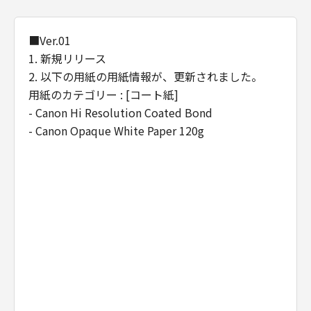
て、一切の責任を負わないものとします。例
え、キヤノン、キヤノンの関連会社、それらの
販売代理店及び販売店がかかる損害の可能性に
■Ver.01
ついて知らされていた場合でも同様です。
1. 新規リリース
(3) キヤノン、キヤノンの関連会社、それらの販
2. 以下の用紙の用紙情報が、更新されました。
売代理店及び販売店は、「本ソフトウエア」の
用紙のカテゴリー : [コート紙]
使用に起因または関連してお客様と第三者との
- Canon Hi Resolution Coated Bond
間に生じたいかなる紛争についても、一切責任
- Canon Opaque White Paper 120g
を負わないものとします。
(4) 以上が、「本ソフトウエア」に関するキヤノ
ン、キヤノンの関連会社、それらの販売代理店
及び販売店のすべての責任であり、お客様の唯
一の救済です。
輸出
お客様は、日本国政府または関連する外国政府
より必要な認可等を得ることなしに「本ソフト
ウエア」の全部または一部を、直接または間接
に輸出してはなりません。
契約期間