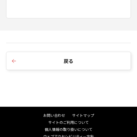
(1) 本契約は、お客様が「本ソフトウエア」を
インストールされた時点で発効し、下記(2)また
は(3)により終了されるまで有効に存続します。
(2) お客様は、「本ソフトウエア」及びその複
製物のすべてを廃棄及び消去することにより、
本契約を終了させることができます。
(3) キヤノンは、お客様が本契約のいずれかの条
項に違反した場合、直ちに本契約を終了させる
戻る
ことができます。
(4) お客様は、上記(3)による本契約の終了後直
ちに、「本ソフトウエア」及びその複製物のす
べてを廃棄及び消去するものとします。
準拠法
本契約は、日本国法に準拠するものとします。
U.S. GOVERNMENT RESTRICTED RIGHTS
NOTICE:
お問い合わせ
サイトマップ
The Software is a "commercial item," as that
サイトのご利用について
term is defined at 48 C.F.R. 2.101 (Oct 1995),
個人情報の取り扱いについて
consisting of "commercial computer
ウェブアクセシビリティ―方針