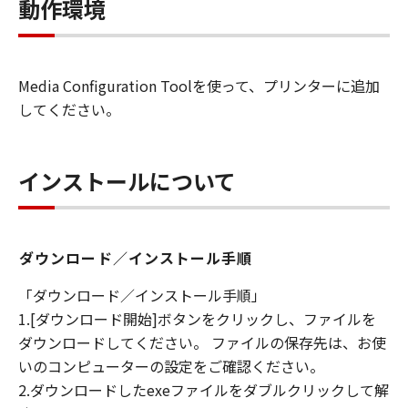
します）することができます。お客様はま
動作環境
た、お客様が「プリンタ」を使用すること
を許可したお客様のイントラネット内のユ
ーザ（以下「指定ユーザ」と言います）
Media Configuration Toolを使って、プリンターに追加
に、本契約の条件の下で、「許諾ソフトウ
してください。
エア」を使用させることができます。その
場合、お客様には、かかる「指定ユーザ」
を本契約の条件に従わせることにつき、す
インストールについて
べての責任を負っていただくものとしま
す。 (2) お客様は、再使用許諾、譲渡、頒
布、貸与その他の方法により、第三者に
ダウンロード／インストール手順
「本ソフトウエア」を使用もしくは利用さ
せることはできません。
「ダウンロード／インストール手順」
(3) お客様は、「本ソフトウエア」の全部
1.[ダウンロード開始]ボタンをクリックし、ファイルを
または一部を修正、改変、リバース・エン
ダウンロードしてください。 ファイルの保存先は、お使
ジニアリング、逆コンパイルまたは逆アセ
いのコンピューターの設定をご確認ください。
ンブル等することはできません。また第三
2.ダウンロードしたexeファイルをダブルクリックして解
者にこのような行為をさせてはなりませ