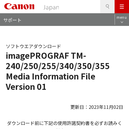
検
このページの本文へ
メ
索
ロ
ニ
menu
サポート
ー
ュ
カ
ー
ル
ナ
ソフトウエアダウンロード
ビ
imagePROGRAF TM-
240/250/255/340/350/355
Media Information File
Version 01
更新日：2023年11月02日
ダウンロード前に下記の使用許諾契約書を必ずお読みく