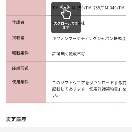
（以下「メディア」と言います）に物理的
TM-240/TM-250/TM-255/TM-340/TM-35
な欠陥がないことを保証します。当該保証
期間中に「メディア」に物理的な欠陥が発
作成者
キヤノン株式会社
スクロールでき
見された場合には、キヤノンは、「メディ
ます
ア」を交換いたします。
掲載者
キヤノンマーケティングジャパン株式会社
保証の否認・免責
(1) 「本ソフトウエア」は、『現状のまま』の
転載条件
許可無く転載不可
状態で使用許諾されます。キヤノン、キヤノン
の関連会社、それらの販売代理店及び販売店
圧縮形式
は、「本ソフトウエア」に関して、商品性及び
特定の目的への適合性の保証を含め、いかなる
使用条件
このソフトウエアをダウンロードする前に
保証も、明示たると黙示たるとを問わず一切し
記載してあります「使用許諾契約書」を必
ないものとします。
い。
(2) キヤノン、キヤノンの関連会社、それらの販
売代理店及び販売店は、「許諾ソフトウエア」
の使用または使用不能から生ずるいかなる損害
変更履歴
（逸失利益及びその他の派生的または付随的な
損害を含むがこれらに限定されない）につい