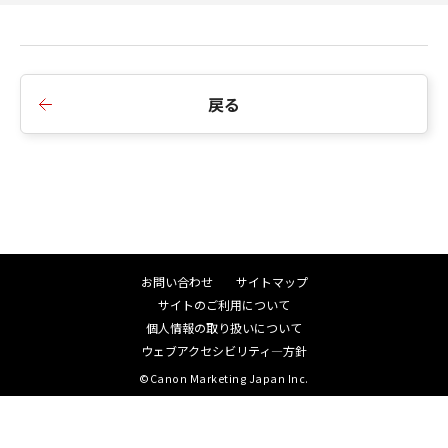
5.ユーザー権限がシステムアカウントの場合に、イ
Shimomaruko 3-chome, Ohta-ku, Tokyo 146-
ンストーラーによるインストールを可能としまし
8501, Japan.
た。
本条において、"Software"という語は、本契約
6.コントロールパネルのプログラムと機能に表示さ
における「許諾ソフトウェア」を意味するもの
戻る
れるアンインストーラーのバージョン表記をドラ
とします。
イバーのバージョン番号と同一にしました。
以上
7.Microsoft Entra ID サポートに伴い、ログオンア
キヤノン株式会社
カウント属性の種類の追加およびドメイン名の名
更新日：2024年4月1日
称を指定できるように仕様を追加しました。
I010G026277
8.MF726Cdw/ MF722Cdw、MF628Cwを非サポー
トとしました。
お問い合わせ
サイトマップ
9.Windows 10用ドライバーにつきましては、OSメ
サイトのご利用について
ーカーのサポートが既に終了しているため、新規
個人情報の取り扱いについて
提供および、サポートを終了させていただきます。
ウェブアクセシビリティ―方針
※注意・制限事項に記載のエディションは除く
©Canon Marketing Japan Inc.
■Ver.30.95からVer.31.01への変更点