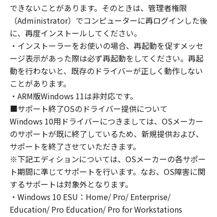
できないことがあります。そのときは、管理者権限
１．権利の留保
（Administrator）でコンピューターに再ログインした後
(1) 「許諾ソフトウェア」に関する著作権を含
に、再度インストールしてください。
む一切の権利は、キヤノンまたはキヤノンのラ
・インストーラーをお使いの場合、再起動を促すメッセ
イセンサーに帰属します。
ージ表示があった際は必ず再起動をしてください。再起
(2) 本契約に明示的に定める場合を除き、キヤノ
動を行わないと、既存のドライバーが正しく動作しない
ンおよびキヤノンのライセンサーのいかなる知
ことがあります。
的財産権も、明示たると黙示たるとを問わず、
・ARM版Windows 11は非対応です。
お客様に譲渡または許諾されるものではありま
■サポート終了OSのドライバー提供について
せん。
(3) お客様は、「印刷物」（以下に定義しま
Windows 10用ドライバーにつきましては、OSメーカー
す。）その他「許諾ソフトウェア」の複製物を
のサポートが既に終了しているため、新規提供および、
含む「許諾ソフトウェア」に含まれるキヤノン
サポートを終了させていただきます。
またはキヤノンのライセンサーの著作権表示を
※下記エディションについては、OSメーカーの各サポー
変更、除去または削除してはなりません。
ト期間に準じてサポートを行います。なお、OS障害に関
するサポートは対象外となります。
２．使用許諾
・Windows 10 ESU：Home/ Pro/ Enterprise/
(1)-1. お客様は、「ソフトウェア」を、お客様
Education/ Pro Education/ Pro for Workstations
のコンピューターにおいて使用（「使用」と