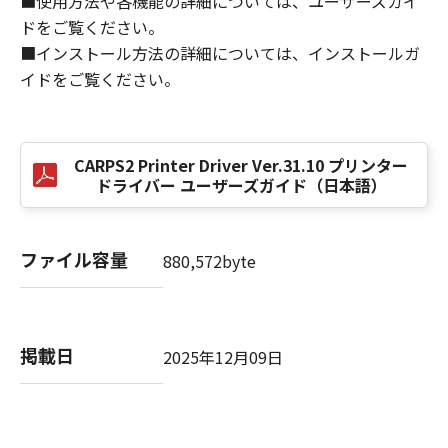
■使用方法や各機能の詳細については、ユーザーズガイ
(2) お客様は、バックアップの目的で「許諾ソ
ドをご覧ください。
フトウェア」を合理的な範囲において複製する
■インストール方法の詳細については、インストールガ
ことができます。但し、お客様は、かかるバッ
イドをご覧ください。
クアップコピーに「許諾ソフトウェア」に含ま
れているすべての著作権表示を含めた形で複製
を行うものとします。
(3) 本契約に明示的に定める場合を除き、お客様
CARPS2 Printer Driver Ver.31.10 プリンター
は、「許諾ソフトウェア」の全部または一部を
ドライバー ユーザーズガイド（日本語）
修正、改変、リバース・エンジニアリング、逆
コンパイル、逆アセンブルまたは他のプログラ
ミング言語へ変換することはできません。ま
ファイル容量
880,572byte
た、第三者にこのような行為をさせてはなりま
せん。
(4) 本契約に明示的に定める場合を除き、お客様
は、「許諾ソフトウェア」を再使用許諾、譲
掲載日
2025年12月09日
渡、販売、頒布、賃貸、リースもしくは貸与す
ること、または複製もしくは翻訳することはで
きません。また、第三者にこのような行為をさ
せてはなりません。