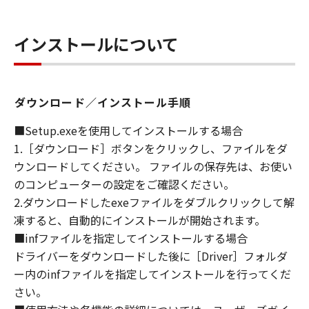
の固定記憶装置上に保存すること、またはコン
ピューターにおいて表示することをいいま
す。）し、複製することができます。お客様
インストールについて
は、「コンテンツデータ」を頒布、再許諾、レ
ンタル、販売または譲渡することはできませ
ん。お客様は、「コンテンツデータ」を媒体に
印刷し、印刷されたそれらのもの（以下、「印
ダウンロード／インストール手順
刷物」といいます。）を、お客様自身による非
■Setup.exeを使用してインストールする場合
商業的目的のために使用し、使用させ、複製
1.［ダウンロード］ボタンをクリックし、ファイルをダ
し、複製させ、頒布することができます。お客
ウンロードしてください。 ファイルの保存先は、お使い
様は、「印刷物」を商業的目的のために使用
し、使用させ、複製し、複製させ、頒布するこ
のコンピューターの設定をご確認ください。
とはできません。キヤノンは、お客様による
2.ダウンロードしたexeファイルをダブルクリックして解
「印刷物」の使用および利用につき一切の責任
凍すると、自動的にインストールが開始されます。
を負わず、また、本項に基づくお客様による
■infファイルを指定してインストールする場合
「印刷物」の使用および利用もしくはこれらに
ドライバーをダウンロードした後に［Driver］フォルダ
関連して生じるお客様と第三者との間の紛争ま
ー内のinfファイルを指定してインストールを行ってくだ
たは訴訟につき一切責任を負わないものとしま
さい。
す。