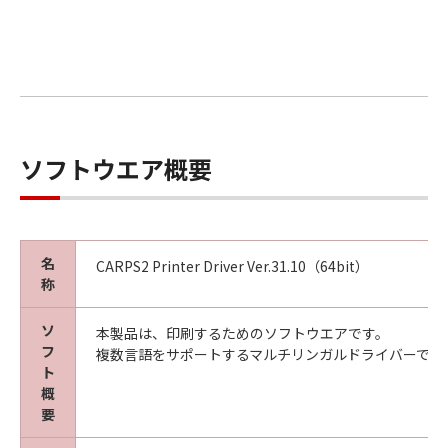
ンの子会社、それらの販売代理店および販売店
が、お客様から送信されたこれらの情報を、(1)
お客様の使用環境に適合した情報・データをお
客様に提供するために利用すること、および、
(2)今後の製品開発や品質・サービスの向上のた
めに分析し、利用する場合があることを了解
し、これらに同意するものとします。これらの
ソフトウエア概要
情報にお客様の個人情報が含まれる場合、キヤ
ノンは、お客様の国または地域で適用される法
の要請に従い、お客様の同意を取得したうえ
で、キヤノンのプライバシーポリシーに従っ
名
CARPS2 Printer Driver Ver.31.10（64bit）
て、これらを適切に取り扱います。
称
４．保証の否認および免責
ソ
本製品は、印刷するためのソフトウエアです。
(1) 「許諾ソフトウェア」は、『現状のまま
フ
複数言語をサポートするマルチリンガルドライバーです
（AS-IS）』の状態で使用許諾されます。キヤノ
ト
ン、キヤノンの子会社、それらの販売代理店お
概
要
よび販売店、並びにキヤノンのライセンサー
は、「許諾ソフトウェア」に関して、商品性お