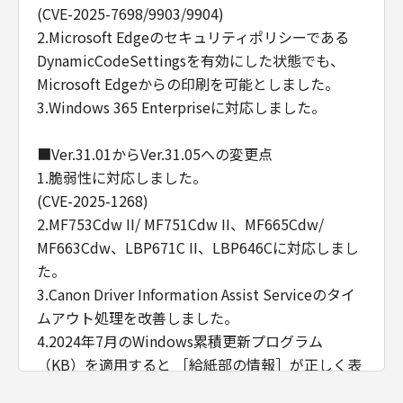
法律により無効となっても、本契約のそれ以外
(CVE-2025-7698/9903/9904)
の部分は効力を有するものとします。
2.Microsoft Edgeのセキュリティポリシーである
(2) 本契約は日本国法に準拠するものとします。
DynamicCodeSettingsを有効にした状態でも、
(3) 本契約に関わる紛争は、東京地方裁判所を
Microsoft Edgeからの印刷を可能としました。
管轄裁判所として解決するものとします。
3.Windows 365 Enterpriseに対応しました。
９．U.S. GOVERNMENT RESTRICTED RIGHTS
■Ver.31.01からVer.31.05への変更点
NOTICE
1.脆弱性に対応しました。
The Software is a "commercial item," as that
(CVE-2025-1268)
term is defined in 48 C.F.R. 2.101 (Oct 1995),
2.MF753Cdw II/ MF751Cdw II、MF665Cdw/
consisting of "commercial computer
software" and "commercial computer
MF663Cdw、LBP671C II、LBP646Cに対応しまし
software documentation," as such terms are
た。
used in 48 C.F.R. 12.212 (Sept 1995).
3.Canon Driver Information Assist Serviceのタイ
Consistent with 48 C.F.R. 12.212 and 48 C.F.R.
ムアウト処理を改善しました。
227.7202-1 through 227.7202-4 (June 1995),
4.2024年7月のWindows累積更新プログラム
all U.S. Government End Users acquire the
（KB）を適用すると ［給紙部の情報］が正しく表
Software with only those rights set forth
示されない場合がある不具合に対応しました。
herein. Manufacturer is Canon Inc./ 30-2,