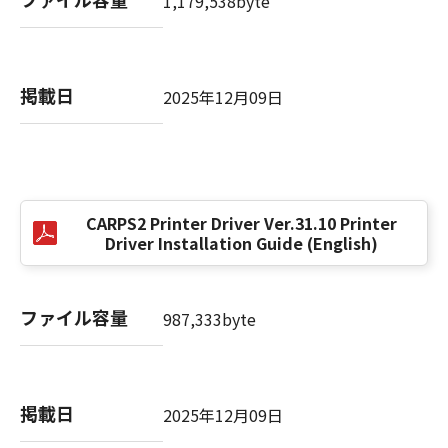
し、登記し、または登録することはできませ
1,179,538byte
ん。また、第三者にこのような行為をさせては
なりません。
(9) お客様は、「コンテンツデータ」を、キヤノ
掲載日
ン、キヤノンの子会社、もしくはキヤノンのラ
2025年12月09日
イセンサーのイメージを損なう行為のために利
用すること、またはその他キヤノンが不適切と
判断する目的で利用することはできません。ま
た、第三者にこのような行為をさせてはなりま
せん。
CARPS2 Printer Driver Ver.31.10 Printer
Driver Installation Guide (English)
３．情報送信および利用の承諾
お客様が「ソフトウェア」を使用してインタ
ーネットを通じてキヤノンまたはキヤノンが指
ファイル容量
987,333byte
定した第三者のサーバーにアクセスした場合
に、「ソフトウェア」が、お客様の使用する
「プリンター」、「許諾ソフトウェア」および
お客様のご利用端末等に関する情報を送信する
掲載日
2025年12月09日
場合があります。お客様は、キヤノン、キヤノ