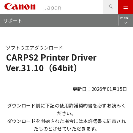
検
このページの本文へ
メ
索
ロ
ニ
menu
サポート
ー
ュ
カ
ー
ル
ナ
ソフトウエアダウンロード
ビ
CARPS2 Printer Driver
Ver.31.10（64bit）
更新日：2026年01月15日
ダウンロード前に下記の使用許諾契約書を必ずお読みく
ださい。
ダウンロードを開始された場合には本許諾書に同意され
たものとさせていただきます。