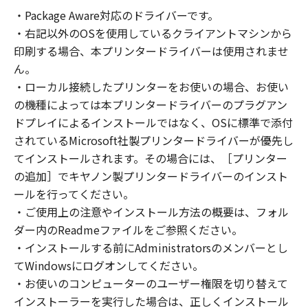
ソフトウェア」といいます。
・Package Aware対応のドライバーです。
・右記以外のOSを使用しているクライアントマシンから
お客様は、本契約とともに提供される同意を示
すボタンをクリックし、もしくは「許諾ソフト
印刷する場合、本プリンタードライバーは使用されませ
ウェア」をインストールし、または「許諾ソフ
ん。
トウェア」を使用することにより、本契約の条
・ローカル接続したプリンターをお使いの場合、お使い
項に同意されたものとします。本契約の条項に
の機種によっては本プリンタードライバーのプラグアン
同意されない場合は、「許諾ソフトウェア」を
ドプレイによるインストールではなく、OSに標準で添付
使用することはできません。
されているMicrosoft社製プリンタードライバーが優先し
てインストールされます。その場合には、［プリンター
なお、「許諾ソフトウェア」には、本契約の各
の追加］でキヤノン製プリンタードライバーのインスト
条項が適用されない第三者のライブラリ、ソフ
ールを行ってください。
トウェア、モジュール等（以下「第三者ソフト
・ご使用上の注意やインストール方法の概要は、フォル
ウェア」といいます。）が含まれる場合があり
ダー内のReadmeファイルをご参照ください。
ます。かかる「第三者ソフトウェア」の使用条
・インストールする前にAdministratorsのメンバーとし
件は、本契約の末尾、「許諾ソフトウェア」に
関連するマニュアル等の資料、または「許諾ソ
てWindowsにログオンしてください。
フトウェア」内に記載されていますのでご確認
・お使いのコンピューターのユーザー権限を切り替えて
ください。
インストーラーを実行した場合は、正しくインストール