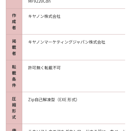
MF9220Cdn
お客様とキヤノンとの間の本契約が消費者契約
法に定める消費者契約に該当する場合であっ
作
て、キヤノン、キヤノンの子会社、それらの販
キヤノン株式会社
成
売代理店または販売店並びにキヤノンのライセ
者
ンサーの故意または重過失による債務不履行ま
たは不法行為に起因して「許諾ソフトウェア」
掲
キヤノンマーケティングジャパン株式会社
に関しお客様に生じた損害については、本項は
載
適用されないものとします。
者
(5) キヤノン、キヤノンの子会社、それらの販売
代理店および販売店、並びにキヤノンのライセ
転
許可無く転載不可
ンサーは、「許諾ソフトウェア」の使用に起因
載
条
または関連してお客様と第三者との間に生じる
件
いかなる紛争についても、一切責任を負わない
ものとします。
圧
Zip自己解凍型（EXE 形式）
縮
５．サポートおよびアップデート
形
キヤノン、キヤノンの子会社、それらの販売
式
代理店および販売店、並びにキヤノンのライセ
ンサーは、「許諾ソフトウェア」のメンテナン
使