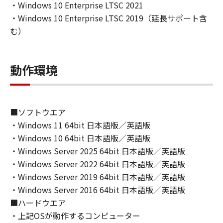
・Windows 10 Enterprise LTSC 2021
は、「ソフトウェア」をコンピューターの固定
・Windows 10 Enterprise LTSC 2019（延長サポート含
記憶装置上にインストールすること、またはコ
む）
ンピューターにおいて表示すること、アクセス
すること、読み出すこと、もしくは実行するこ
とのいずれも含むものとします。）することが
動作環境
できます。
(1)-2. お客様は、「更新データ」を、お客様の
コンピューターおよび「プリンター」において
使用（「使用」とは、「更新データ」をコンピ
■ソフトウエア
ューターまたは「プリンター」の固定記憶装置
・Windows 11 64bit 日本語版／英語版
上にインストールすること、並びにコンピュー
・Windows 10 64bit 日本語版／英語版
ターまたは「プリンター」において表示するこ
・Windows Server 2025 64bit 日本語版／英語版
と、アクセスすること、読み出すこと、もしく
・Windows Server 2022 64bit 日本語版／英語版
は実行することのいずれも含むものとしま
す。）することができます。
・Windows Server 2019 64bit 日本語版／英語版
(1)-3. お客様は、「コンテンツデータ」を、お
・Windows Server 2016 64bit 日本語版／英語版
客様のコンピューターにおいて使用（「使用」
■ハードウエア
とは、「コンテンツデータ」をコンピューター
・上記OSが動作するコンピューター