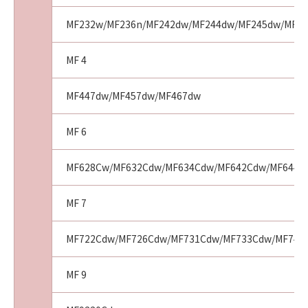
生的または付随的な損害を含むがこれらに限定
されない全ての損害をいいます。）について
MF232w/MF236n/MF242dw/MF244dw/MF245dw/MF249
も、一切の責任を負わないものとします。
(4) お客様とキヤノンとの間の本契約が消費者契
MF 4
約法に定める消費者契約に該当する場合であっ
て、「許諾ソフトウェア」の動作が実質的に仕
MF447dw/MF457dw/MF467dw
様に不一致の場合についてのキヤノン、キヤノ
ンの子会社、それらの販売代理店または販売店
並びにキヤノンのライセンサーのすべての責任
MF 6
およびお客様の唯一の救済は、前項の規定にか
かわらず、当該不一致により生じた問題を解決
MF628Cw/MF632Cdw/MF634Cdw/MF642Cdw/MF644C
するための対応策の提示、対応策の実施または
「許諾ソフトウェア」の修正版の作成および提
MF 7
供のみです。キヤノン、キヤノンの子会社、そ
れらの販売代理店または販売店並びにキヤノン
MF722Cdw/MF726Cdw/MF731Cdw/MF733Cdw/MF741Cd
のライセンサーは、お客様による「許諾ソフト
ウェア」の誤用または本契約において許諾され
MF 9
ていない方法による使用が原因で当該問題が生
じた場合、前記の責任を負いません。ただし、