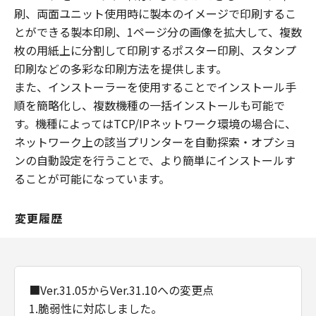
(2) お客様は、すべての「許諾ソフトウェア」
刷、両面ユニット使用時に製本のイメージで印刷するこ
（そのバックアップコピーおよびインストール
とができる製本印刷、1ページ分の画像を拡大して、複数
済みの「ソフトウェア」、保存済みの「コンテ
枚の用紙上に分割して印刷するポスター印刷、スタンプ
ンツデータ」を含むが、「プリンター」にイン
印刷などの多彩な印刷方法を提供します。
ストール済みの「更新データ」は含まないもの
とします。以下同じ。）を消去することにより
また、インストーラーを使用することでインストール手
本契約を終了させることができます。
順を簡略化し、複数機種の一括インストールも可能で
(3) キヤノンは、お客様が本契約のいずれかの条
す。機種によってはTCP/IPネットワーク環境の場合に、
項に違反した場合、直ちに本契約を終了させる
ネットワーク上の該当プリンターを自動探索・オプショ
ことができます。
ンの自動設定を行うことで、より簡単にインストールす
(4) お客様は、上記(3)による本契約の終了後直
ることが可能になっています。
ちに、「許諾ソフトウェア」を消去するものと
します。
変更履歴
(5) 第１条、第３条、第４条および第６条の規
定は、本契約の終了後も効力を有するものとし
ます。
８．分離可能性
■Ver.31.05からVer.31.10への変更点
(1) 本契約のいずれかの条項またはその一部が
1.脆弱性に対応しました。