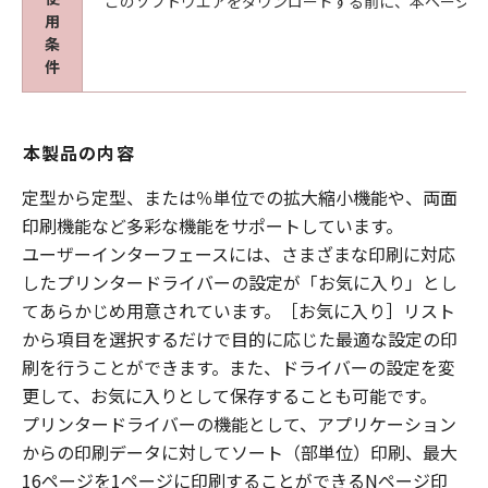
このソフトウエアをダウンロードする前に、本ページ冒
スおよびお客様による「許諾ソフトウェア」の
用
使用の支援、並びに「許諾ソフトウェア」に対
条
件
するアップデート、バグの修正またはサポート
の提供について、いかなる責任を負うものでも
ありません。
本製品の内容
６．輸出
定型から定型、または％単位での拡大縮小機能や、両面
お客様は、日本国政府または該当国の政府よ
印刷機能など多彩な機能をサポートしています。
り必要な認可等を得ることなしに、「許諾ソフ
ユーザーインターフェースには、さまざまな印刷に対応
トウェア」の全部または一部を、直接または間
接に輸出してはなりません。
したプリンタードライバーの設定が「お気に入り」とし
てあらかじめ用意されています。［お気に入り］リスト
７．契約期間
から項目を選択するだけで目的に応じた最適な設定の印
(1) 本契約は、お客様が本契約とともに提供さ
刷を行うことができます。また、ドライバーの設定を変
れる同意を示すボタンをクリックし、または
更して、お気に入りとして保存することも可能です。
「許諾ソフトウェア」をインストールした時点
プリンタードライバーの機能として、アプリケーション
で発効し、下記(2)または(3)により終了される
からの印刷データに対してソート（部単位）印刷、最大
まで有効に存続します。
16ページを1ページに印刷することができるNページ印