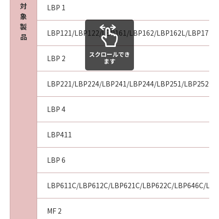
対
よび特定の目的への適合性または「許諾ソフト
LBP 1
象
ウェア」に欠陥がないことを含め、いかなる保
製
証もしません。
LBP121/LBP122/LBP161/LBP162/LBP162L/LBP171/
品
(2) キヤノン、キヤノンの子会社、それらの販売
代理店および販売店、並びにキヤノンのライセ
スクロールでき
LBP 2
ます
ンサーは、お客様が「許諾ソフトウェア」を使
用した結果として生ずるあらゆる行為につい
LBP221/LBP224/LBP241/LBP244/LBP251/LBP252
て、一切の責任を明確に否認します。お客様
は、ご自身の裁量とリスクで「許諾ソフトウェ
LBP 4
ア」を使用し、「許諾ソフトウェア」を使用す
ることから生じた、機器の損傷またはデータ損
LBP411
失については、お客様のみが全責任を負いま
す。
(3) キヤノン、キヤノンの子会社、それらの販売
LBP 6
代理店および販売店、並びにキヤノンのライセ
ンサーは、本契約に基づくそれらの債務不履行
LBP611C/LBP612C/LBP621C/LBP622C/LBP646C/LBP6
または不法行為によりお客様に損害が生じた場
合、いかなる損害（逸失利益およびその他の派
MF 2