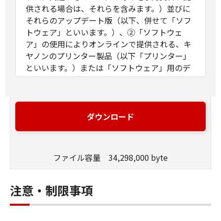
供される場合は、それらを含みます。）並びに
それらのアップデート版（以下、併せて「ソフ
トウェア」といいます。）、②「ソフトウェ
ア」の使用によりオンラインで提供される、キ
ヤノンのプリンター製品（以下「プリンター」
といいます。）または「ソフトウェア」用のデ
ータ、または「プリンター」用のファームウェ
アのアップデート版（以下「更新データ」とい
います。）、および／または③お客様による印
刷利用のために本契約とともに提供され、また
ダウンロード
は「ソフトウェア」の使用によりオンラインで
提供される「ソフトウェア」以外の文字テキス
ト、画像、図形その他デジタルデータ形式の視
ファイル容量 34,298,000 byte
覚表現物およびそれらのアップデート版（以
下、併せて「コンテンツデータ」といいま
す。）に関し締結される法的な契約です。「ソ
注意・制限事項
フトウェア」、「更新データ」および「コンテ
ンツデータ」は、それぞれまたは併せて「許諾