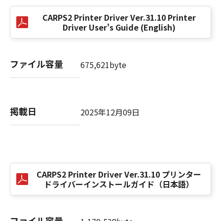
(5) お客様は、「許諾ソフトウェア」を、各種
CARPS2 Printer Driver Ver.31.10 Printer
法令等に違反する行為または公序良俗に反する
Driver User's Guide (English)
行為のために利用することはできません。ま
た、第三者にこのような行為をさせてはなりま
せん。
ファイル容量
675,621byte
(6) お客様は、「コンテンツデータ」を、アダ
ルトコンテンツ、暴力団関係等と関連する目的
で利用することはできません。また、第三者に
このような行為をさせてはなりません。
掲載日
2025年12月09日
(7) お客様は、「コンテンツデータ」に関する
キヤノンまたはキヤノンのライセンサーの著作
権、肖像権、商標権その他の権利を侵害する方
法で「コンテンツデータ」を利用することはで
きません。また、第三者にこのような行為をさ
せてはなりません。
CARPS2 Printer Driver Ver.31.10 プリンター
ドライバーインストールガイド（日本語）
(8) お客様は、「コンテンツデータ」の全部ま
たは一部を自らまたは第三者のために商標、商
号、サービスマークその他の商品表示に利用
ファイル容量