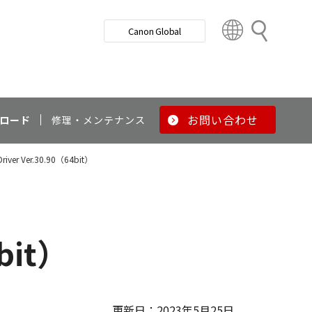
検
Canon Global
索
C
o
u
n
t
r
お問い合わせ
ロード
修理・メンテナンス
y
&
Driver Ver.30.90（64bit）
R
e
g
i
o
4bit）
n
更新日：2023年5月25日