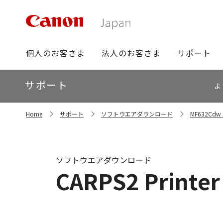
グ
個人のお客さま
法人のお客さま
サポート
ロ
ー
ロ
サポート
バ
よ
ー
ル
カ
ナ
サ
ル
Home
サポート
ソフトウエアダウンロード
MF632C
イ
ビ
ナ
ト
ビ
内
の
現
ソフトウエアダウンロード
在
CARPS2 Printer
位
置