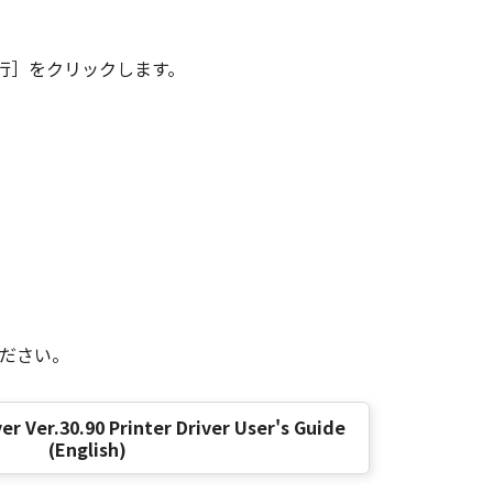
その複製物のすべてを廃棄または消去す
行］をクリックします。
は、本契約書の終了後も効力を有しま
ンドユーザーである場合、以下の規定
 (Oct 1995), consisting of
terms are used in 48 C.F.R. 12.212
e 1995), all U.S. Government End
 Canon Inc./30-2, Shimomaruko 3-
ください。
味し、指し示すものとします。
er Ver.30.90 Printer Driver User's Guide
(English)
の条項は完全に有効に存続するものと