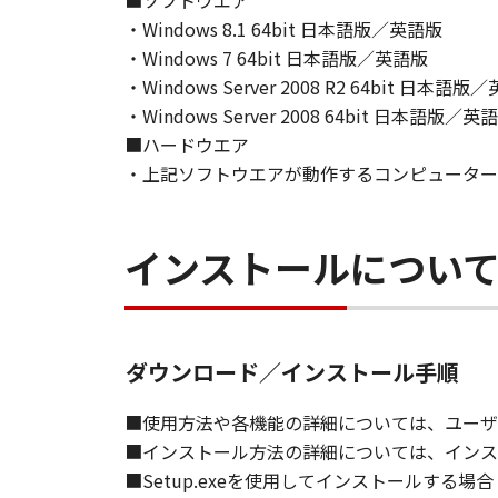
■ソフトウエア
て、いかなる責任も負うものではあ
・Windows 8.1 64bit 日本語版／英語版
・Windows 7 64bit 日本語版／英語版
７．保証の否認・免責
(1) 「本ソフトウェア」は、『現
・Windows Server 2008 R2 64bit 日本語版
ノンの関連会社、それらの販売代理
・Windows Server 2008 64bit 日本語版／英
証を含め、いかなる保証も、明示た
■ハードウエア
(2) キヤノン、キヤノンのライセ
・上記ソフトウエアが動作するコンピューター
ソフトウェア」の使用または使用不
定されない全ての損害を言います。
ヤノンのライセンサー、キヤノンの
インストールについ
されていた場合でも同様です。
(3) キヤノン、キヤノンのライセ
ソフトウェア」、または「本ソフト
責任を負わないものとします。
ダウンロード／インストール手順
８．契約期間
■使用方法や各機能の詳細については、ユーザ
(1) 本契約書は、お客様が、『同
■インストール方法の詳細については、インス
効し、下記(2)または(3)により終
■Setup.exeを使用してインストールする場合
(2) お客様は、「本ソフトウェア