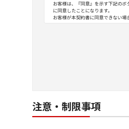
お客様は、『同意』を示す下記のボ
に同意したことになります。
お客様が本契約書に同意できない場
１．許諾
(1) キヤノンは、お客様が「キヤ
数のコンピューター（以下「指定機
ア」をコンピューターの記憶媒体上
は実行することのいずれも含むもの
ネットワークを通じて接続されたコ
できますが、かかるコンピューター
条件とします。
(2) お客様は、上記(1)に基づ
ができます。
(3) 上記(1)および(2)に定め
注意・制限事項
わず、本契約書によってお客様に譲
２．制限
(1) お客様は、再使用許諾、譲渡