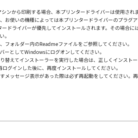
マシンから印刷する場合、本プリンタードライバーは使用され
」の全部または一部を修正、改変、逆コンパイル、逆アセンブル
、お使いの機種によっては本プリンタードライバーのプラグア
にこのような行為をさせてはなりません。
プリンタードライバーが優先してインストールされます。その場合
い。
まれるキヤノンまたはキヤノンのライセンサーの著作権表示を
、フォルダー内のReadmeファイルをご参照してください。
のメンバーとしてWindowsにログオンしてください。
り替えてインストーラーを実行した場合は、正しくインストー
ターに再ログインした後に、再度インストールしてください。
び所有権は、その内容によりキヤノンまたはキヤノンのライセ
すメッセージ表示があった際は必ず再起動をしてください。再
る外国政府より必要な許可等を得ることなしに、「本ソフトウ
会社、それらの販売代理店および販売店、並びにキヤノンのラ
および「本ソフトウェア」に対してアップデート、バグの修正