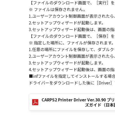
【ファイルのダウンロード画面で、［実行］を
す。
※ ファイルは保存されません。
(3) お客様が本契約書のいずれか
(4) お客様は、上記(3)によっ
1.ユーザーアカウント制御画面が表示された
るものとします。
2.セットアップウィザードが起動します。
(5) 上記にかかわらず、本契約書第
3.セットアップウィザード起動後は、画面の
す。
【ファイルのダウンロード画面で、［保存］を
※ 指定した場所に、ファイルが保存されます
９．U.S. GOVERNMENT RESTRICTE
1.任意の場所にファイルを保存して、ダブルク
“米国政府エンドユーザー”とは、
2.ユーザーアカウント制御画面が表示された
が適用されます：The SOFTWARE is a "comme
3.セットアップウィザードが起動します。
"commercial computer software" an
4.セットアップウィザード起動後は、画面の
(Sept 1995). Consistent with 48 C.F
■infファイルを指定してインストールする場
Users shall acquire the SOFTWARE w
ドライバーをダウンロードした後に［Driver
chome, Ohta-ku, Tokyo 146-8501, 
本条項中で使用される"the SOF
CARPS2 Printer Driver Ver.3
10．分離可能性
ズガイド（日本
本契約書のいずれかの条項またはそ
します。