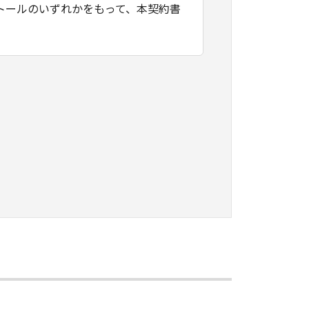
トールのいずれかをもって、本契約書
たはネットワークを通じ接続される複
契約書においては、「本ソフトウェ
すること、アクセスすること、もしく
ます。お客様は、また「指定機器」に
本ソフトウェア」を使用させることが
、その履行に関し全責任を負うことを
本ソフトウェア」を１部、複製すること
知的財産権も、明示たると黙示たるとを問
に「本ソフトウェア」を使用させるこ