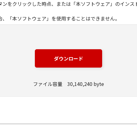
タンをクリックした時点、または「本ソフトウェア」のインス
合、「本ソフトウェア」を使用することはできません。
ノン製品」を利用する目的のために、「キヤノン製品」に直接ま
器」と言います。）において、「本ソフトウェア」を使用（本
にインストールすること、またはコンピューターにおいて表示
ダウンロード
とします。）するための非独占的権利をお客様に対して許諾し
ンピューター上で、かかるコンピューターの使用者に対して「
の使用者に本契約書上の義務および条件を遵守させるとともに
ファイル容量 30,140,240 byte
いて「本ソフトウェア」を使用するためのバックアップとして、「
る場合を除き、キヤノンまたはキヤノンのライセンサーのいかなる
渡あるいは許諾されるものではありません。
、販売、頒布、リースもしくは貸与その他の方法により、第三者