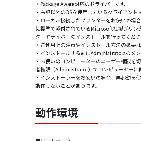
・Package Aware対応のドライバーです。
とはできません。
・右記以外のOSを使用しているクライアント
(2) お客様は、「本ソフトウェア
・ローカル接続したプリンターをお使いの場合
することはできません。また第三者
に標準で添付されているMicrosoft社製
タードライバーのインストールを行ってくださ
３．著作権表示
お客様は、「本ソフトウェア」に含
・ご使用上の注意やインストール方法の概要は
りません。
・インストールする前にAdministrators
・お使いのコンピューターのユーザー権限を切
４．所有権
者権限（Administrator）でコンピュー
「本ソフトウェア」に係る権原およ
・インストーラーをお使いの場合、再起動を促
動作しないことがあります。
５．輸出
お客様は、日本国政府または関連す
は間接に輸出してはなりません。
動作環境
６．サポートおよびアップデート
キヤノン、キヤノンの子会社、関係
トウェア」の使用を支援すること、