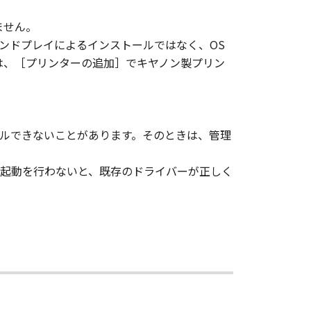
ません。
、その他リバースエンジニアリング等
ンドプレイによるインストールではなく、OS
には、［プリンターの追加］でキヤノン製プリン
変更し、除去しもしくは削除してはな
ルできないことがあります。そのときは、管理
ンサーに帰属します。
起動を行わないと、既存のドライバーが正しく
ェア」の全部または一部を、直接また
イセンサーは、お客様による「本ソフ
あるいはサポートを行うことについ