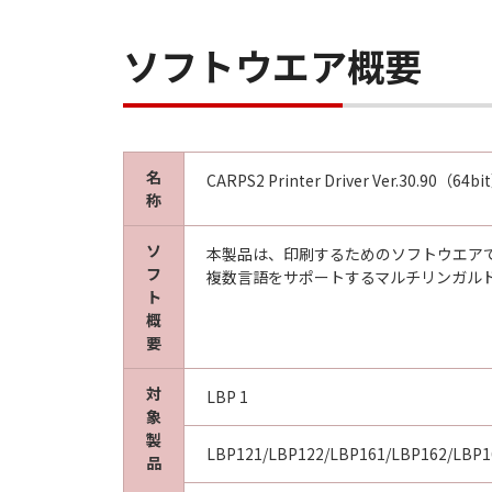
ソフトウエア概要
名
CARPS2 Printer Driver Ver.30.90（64bi
称
ソ
本製品は、印刷するためのソフトウエア
フ
複数言語をサポートするマルチリンガル
ト
概
要
対
LBP 1
象
製
LBP121/LBP122/LBP161/LBP162/LBP1
品