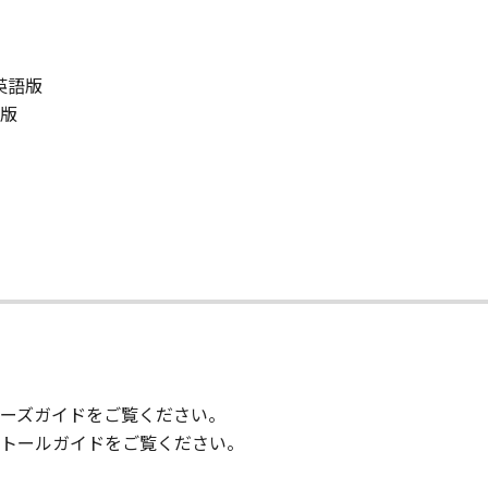
りません。
状のまま』の状態で使用許諾されます。キヤノン、キヤノンのラ
／英語版
店または販売店のいずれも、「本ソフトウェア」に関して、商
語版
ると黙示たるとを問わず一切しないものとします。
ンサー、キヤノンの子会社、キヤノンの関連会社、それらの販売
能から生ずるいかなる損害（逸失利益およびその他の派生的ま
）について、適用法で認められる限り、一切の責任を負わない
子会社、キヤノンの関連会社、それらの販売代理店または販売
て
ンサー、キヤノンの子会社、キヤノンの関連会社、それらの販売
ウェア」の使用に起因または関連してお客様と第三者との間に
ーズガイドをご覧ください。
意』を示す下記のボタンをクリックした時点、または「本ソフト
トールガイドをご覧ください。
了されるまで有効に存続します。
」およびその複製物のすべてを廃棄および消去することにより、