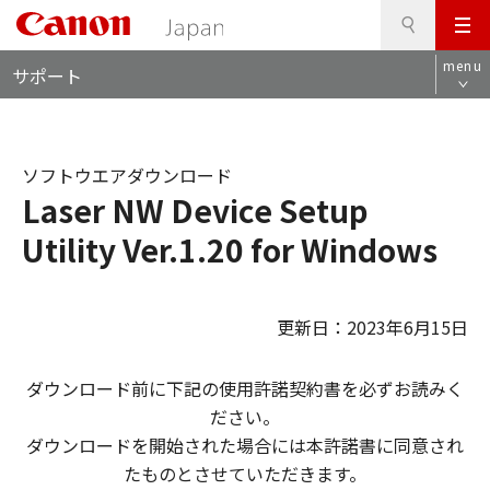
検
このページの本文へ
メ
索
ロ
ニ
menu
サポート
ー
ュ
カ
ー
ル
ナ
ソフトウエアダウンロード
ビ
Laser NW Device Setup
Utility Ver.1.20 for Windows
更新日：2023年6月15日
ダウンロード前に下記の使用許諾契約書を必ずお読みく
ださい。
ダウンロードを開始された場合には本許諾書に同意され
たものとさせていただきます。