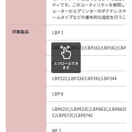
ティです。このユーティリティを使用して
ューターからプリンターのIPアドレスやネ
ームタイプなどの基本的な設定を行うこと
対象製品
LBP 1
LBP121/LBP122/LBP161/LBP162/LBP16
LBP 2
スクロールでき
ます
LBP221/LBP224/LBP241/LBP244
LBP 6
LBP621C/LBP622C/LBP661C/LBP662C/L
C/LBP672C/LBP674C
MF 2