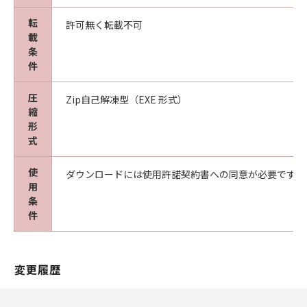
転
許可無く転載不可
載
条
件
圧
Zip自己解凍型（EXE 形式）
縮
形
式
使
ダウンロードには使用許諾契約書への同意が必要です。
用
条
件
変更履歴