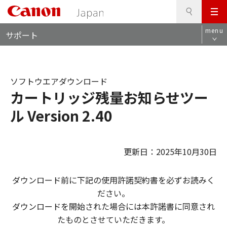
検
このページの本文へ
メ
索
ロ
ニ
menu
サポート
ー
ュ
カ
ー
ル
ナ
ソフトウエアダウンロード
ビ
カートリッジ残量お知らせツー
ル Version 2.40
更新日：2025年10月30日
ダウンロード前に下記の使用許諾契約書を必ずお読みく
ださい。
ダウンロードを開始された場合には本許諾書に同意され
たものとさせていただきます。