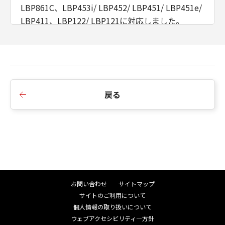
LBP861C、LBP453i/ LBP452/ LBP451/ LBP451e/
LBP411、LBP122/ LBP121に対応しました。
■Ver.2.10からVer.2.20への変更点
1.MF755Cdw/ MF753Cdw/ MF751Cdw、
LBP674C/ LBP672C/ LBP671Cに対応しました。
戻る
■Ver.2.10
1.新規掲載
お問い合わせ
サイトマップ
サイトのご利用について
個人情報の取り扱いについて
ウェブアクセシビリティ―方針