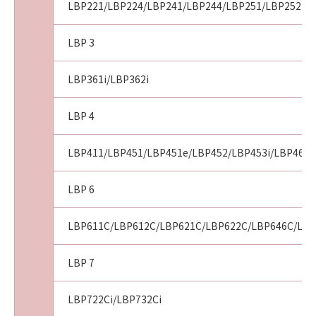
LBP221/LBP224/LBP241/LBP244/LBP251/LBP252
LBP 3
LBP361i/LBP362i
LBP 4
LBP411/LBP451/LBP451e/LBP452/LBP453i/LBP461/
LBP 6
LBP611C/LBP612C/LBP621C/LBP622C/LBP646C/LBP6
LBP 7
LBP722Ci/LBP732Ci