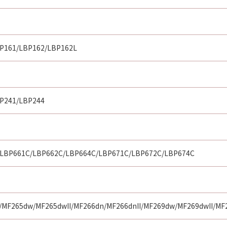
P161/LBP162/LBP162L
P241/LBP244
LBP661C/LBP662C/LBP664C/LBP671C/LBP672C/LBP674C
MF265dw/MF265dwII/MF266dn/MF266dnII/MF269dw/MF269dwII/M