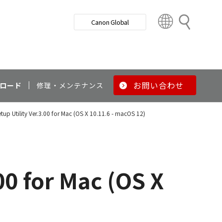
検
Canon Global
索
C
o
u
n
t
r
お問い合わせ
ロード
修理・メンテナンス
y
&
tup Utility Ver.3.00 for Mac (OS X 10.11.6 - macOS 12)
R
e
g
i
o
00 for Mac (OS X
n