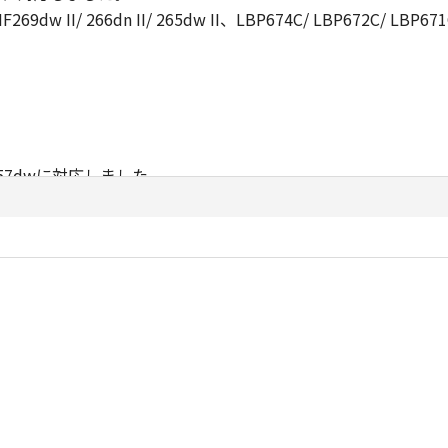
F269dw II/ 266dn II/ 265dw II、LBP674C/ LBP672C/ 
MF457dwに対応しました。
/ 262dwに対応しました。
644Cdw/ 642Cdw、MF541dw/ 447dwに対応しました。
621C、LBP162/ 162L/ 161、LBP224/ 221に対応しました。