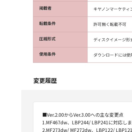
掲載者
キヤノンマーケティ
転載条件
許可無く転載不可
圧縮形式
ディスクイメージ形
使用条件
ダウンロードには使
変更履歴
■Ver.2.00からVer.3.00への主な変更点
1.MF467dw、LBP244/ LBP241に対応
2.MF273dw/ MF272dw、LBP122/ L