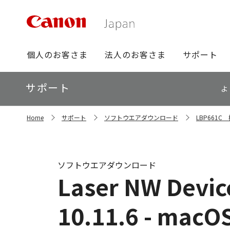
グ
個人のお客さま
法人のお客さま
サポート
ロ
ー
ロ
サポート
バ
よ
ー
ル
カ
ナ
サ
ル
Home
サポート
ソフトウエアダウンロード
LBP661
イ
ビ
ナ
ト
ビ
内
の
現
ソフトウエアダウンロード
在
Laser NW Device
位
置
10.11.6 - macOS