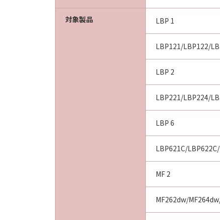
対象製品
LBP 1
LBP121/LBP122/LB
LBP 2
LBP221/LBP224/LB
LBP 6
LBP621C/LBP622C/
MF 2
MF262dw/MF264dw/