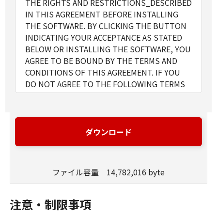
THE RIGHTS AND RESTRICTIONS_DESCRIBED
IN THIS AGREEMENT BEFORE INSTALLING
THE SOFTWARE. BY CLICKING THE BUTTON
INDICATING YOUR ACCEPTANCE AS STATED
BELOW OR INSTALLING THE SOFTWARE, YOU
AGREE TO BE BOUND BY THE TERMS AND
CONDITIONS OF THIS AGREEMENT. IF YOU
DO NOT AGREE TO THE FOLLOWING TERMS
AND CONDITIONS OF THIS AGREEMENT, DO
NOT USE THE SOFTWARE. NO REFUND WILL
BE MADE BECAUSE THE SOFTWARE WAS
PROVIDED TO YOU AT NO CHARGE.
ダウンロード
1. GRANT OF LICENSE
Canon grants you a personal, limited and non-
exclusive license to use ("use" as used herein
ファイル容量 14,782,016 byte
shall include storing, loading, installing,
accessing, executing or displaying) the
Software solely for the use with Products
注意・制限事項
only on computers directly or via network