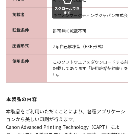
WARRANT THAT THE FUNCTIONS
スクロールでき
CONTAINED IN THE SOFTWARE WILL MEET
ます
掲載者
キヤノンマーケティングジャパン株式会社
YOUR REQUIREMENTS OR THAT THE
OPERATION OF THE SOFTWARE WILL BE
転載条件
許可無く転載不可
UNINTERRUPTED OR ERROR FREE.
[NO LIABILITY FOR DAMAGES] IN NO EVENT
圧縮形式
Zip自己解凍型（EXE 形式）
SHALL EITHER CANON, CANON'S
SUBSIDIARIES OR AFFILIATES, THEIR
使用条件
このソフトウエアをダウンロードする前に
DISTRIBUTORS DEALERS OR CANON'S
記載してあります「使用許諾契約書」を必
LICENSORS BE LIABLE FOR ANY DAMAGES
い。
WHATSOEVER (INCLUDING WITHOUT
LIMITATION, LOSS OF BUSINESS PROFITS,
LOSS OF BUSINESS INFORMATION, LOSS OF
本製品の内容
BUSINESS INTERRUPTION OR OTHER
COMPENSATORY, INCIDENTAL OR
本製品をご利用いただくことにより、各種アプリケーシ
CONSEQUENTIAL DAMAGES) ARISING OUT OF
ョンから美しい印刷が行えます。
THE SOFTWARE, USE THEREOF OR INABILITY
Canon Advanced Printing Technology（CAPT）によ
TO USE THE SOFTWARE EVEN IF EITHER