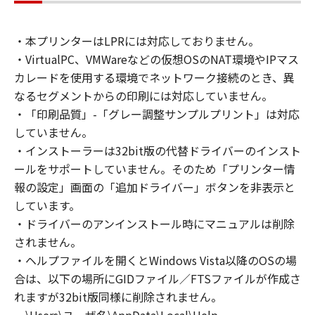
connected to the Products (the "Designated
Computer").
・本プリンターはLPRには対応しておりません。
You may allow other users of other
・VirtualPC、VMWareなどの仮想OSのNAT環境やIPマス
computers connected to your Designated
Computer to use the Software, provided that
カレードを使用する環境でネットワーク接続のとき、異
you must assure that all such users shall abide
なるセグメントからの印刷には対応していません。
by the terms of this Agreement and shall be
・「印刷品質」-「グレー調整サンプルプリント」は対応
subject to restrictions and obligations borne
していません。
by you hereunder.
・インストーラーは32bit版の代替ドライバーのインスト
You may make one copy of the Software
ールをサポートしていません。そのため「プリンター情
solely for a back-up purpose.
報の設定」画面の「追加ドライバー」ボタンを非表示と
2. RESTRICTIONS
しています。
You shall not use the Software except as
・ドライバーのアンインストール時にマニュアルは削除
expressly granted or permitted herein, and
されません。
shall not assign, sublicense, sell, rent, lease,
・ヘルプファイルを開くとWindows Vista以降のOSの場
loan, convey or transfer to any third party the
合は、以下の場所にGIDファイル／FTSファイルが作成さ
Software. You shall not alter, translate or
convert to another programming language,
れますが32bit版同様に削除されません。
modify, disassemble, decompile or otherwise