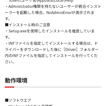
\Users\ユーザ名\AppData\Local\Help
reverse engineer the Software and you shall
・Administrator権限を持たないユーザーが統合インスト
not have any third party to do so.
ーラーを起動した場合、NoAdminErrorが表示されま
3. COPYRIGHT NOTICE
す。
You shall not modify, remove or delete any
■インストール時のご注意
copyright notice of Canon or its licensors
・Setup.exeを使用したインストールを推奨していま
contained in the Software, including any copy
す。
thereof.
・INFファイルを指定してインストールする場合は、ド
4. OWNERSHIP
ライバーをダウンロードした後に［Driver］フォルダー
Canon and its licensors retain in all respects
内のINFファイルを指定してインストールを行ってくだ
the title, ownership and intellectual property
さい。
rights in and to the Software. Except as
expressly provided herein, no license or right,
express or implied, is hereby conveyed or
動作環境
granted by Canon to you for any intellectual
property of Canon and its licensors.
5. EXPORT RESTRICTION
You agree to comply with all export laws and
■ソフトウエア
restrictions and regulations of the country