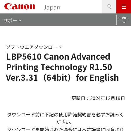
検
このページの本文へ
メ
索
ロ
ニ
menu
サポート
ー
ュ
カ
ー
ル
ナ
ソフトウエアダウンロード
ビ
LBP5610 Canon Advanced
Printing Technology R1.50
Ver.3.31（64bit）for English
更新日：2024年12月19日
ダウンロード前に下記の使用許諾契約書を必ずお読みく
ださい。
ダウンロードを開始された場合には本許諾書に同意され