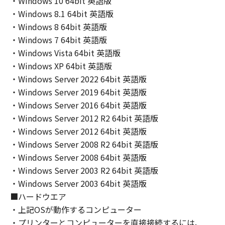
・Windows 10 64bit 英語版
involved, and not to export or re-export,
・Windows 8.1 64bit 英語版
directly or indirectly, the Software in
・Windows 8 64bit 英語版
violation of any such laws, restrictions and
regulations, or without all necessary
・Windows 7 64bit 英語版
approvals.
・Windows Vista 64bit 英語版
6. NO SUPPORT
・Windows XP 64bit 英語版
NEITHER CANON, CANON'S SUBSIDIARIES OR
・Windows Server 2022 64bit 英語版
AFFILIATES, THEIR DISTRIBUTORS, OR
・Windows Server 2019 64bit 英語版
DEALERS NOR CANON'S LICENSORS ARE
・Windows Server 2016 64bit 英語版
RESPONSIBLE FOR MAINTAINING OR
・Windows Server 2012 R2 64bit 英語版
HELPING YOU TO USE THE SOFTWARE. NO
・Windows Server 2012 64bit 英語版
UPDATES, FIXES OR SUPPORTS WILL BE
・Windows Server 2008 R2 64bit 英語版
MADE AVAILABLE FOR THE SOFTWARE.
・Windows Server 2008 64bit 英語版
7. NO WARRANTY AND DISCLAIMER OF
・Windows Server 2003 R2 64bit 英語版
INDEMNITY
・Windows Server 2003 64bit 英語版
[NO WARRANTY] THE SOFTWARE IS
PROVIDED "AS IS" WITHOUT WARRANTY_OF
■ハードウエア
ANY KIND, EITHER EXPRESSED OR IMPLIED,
・上記OSが動作するコンピューター
INCLUDING, BUT NOT LIMITED TO THE
・プリンターとコンピューターを直接接続するには、