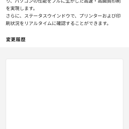
り、パソコンの性能をフルに生かした高速・高画質印刷
CANON, CANON'S SUBSIDIARIES OR
を実現します。
AFFILIATES, THEIR DISTRIBUTORS, DEALERS
OR CANON'S LICENSORS HAVE BEEN ADVISED
さらに、ステータスウインドウで、プリンターおよび印
OF THE POSSIBILITY OF SUCH DAMAGES.
刷状況をリアルタイムに確認することができます。
SOME STATES OR LEGAL JURISDICTIONS DO
NOT ALLOW THE LIMITATION OR EXCLUSION
変更履歴
OF LIABILITY FOR INCIDENTAL OR
CONSEQUENTIAL DAMAGES, OR PERSONAL
INJURY OR DEATH RESULTING FROM
NEGLIGENCE ON THE PART OF SELLER, SO
THE ABOVE LIMITATION OR EXCLUSION MAY
NOT APPLY TO YOU.
[RELEASE OF LIABILITY] TO THE FULL
EXTENT PERMITTED BY APPLICABLE LAW,
YOU HEREBY RELEASE CANON, CANON'S
SUBSIDIARIES AND AFFILIATES, THEIR
DISTRIBUTORS, DEALERS AND CANON'S
LICENSORS FROM ANY AND ALL LIABILITY
ARISING FROM OR RELATED TO ALL CLAIMS