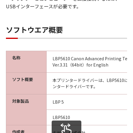
IMPLIED WARRANTIES OF MERCHANTABILITY
USBインターフェースが必要です。
AND FITNESS FOR A PARTICULAR PURPOSE.
THE ENTIRE RISK AS TO THE QUALITY AND
PERFORMANCE OF THE SOFTWARE IS WITH
ソフトウエア概要
YOU. SHOULD THE SOFTWARE PROVE
DEFECTIVE, YOU ASSUME THE ENTIRE COST
OF ALL NECESSARY SERVICING, REPAIR OR
CORRECTION. SOME STATES OR LEGAL
名称
LBP5610 Canon Advanced Printing Tech
JURISDICTIONS DO NOT ALLOW THE
Ver.3.31（64bit）for English
EXCLUSION OF IMPLIED WARRANTIES, SO
THE ABOVE EXCLUSION MAY NOT APPLY TO
ソフト概要
本プリンタードライバーは、LBP5610に
YOU.
ンタードライバーです。
THIS WARRANTY GIVES YOU SPECIFIC LEGAL
RIGHTS AND YOU MAY ALSO HAVE OTHER
対象製品
LBP 5
RIGHTS WHICH VARY FROM STATE TO STATE
OR JURISDICTION_TO JURISDICTION.
NEITHER CANON, CANON'S SUBSIDIARIES OR
LBP5610
AFFILIATES, THEIR DISTRIBUTORS, OR
DEALERS NOR CANON'S LICENSORS
作成者
キヤノン株式会社