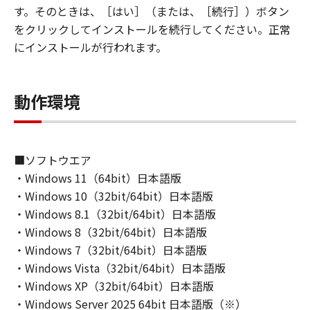
(2) お客様は、「本ソフトウェア」の全部また
す。そのときは、［はい］（または、［続行］）ボタン
は一部を修正、改変、逆コンパイル、逆アセン
をクリックしてインストールを続行してください。正常
ブル、その他リバースエンジニアリング等する
にインストールが行われます。
ことはできません。また第三者にこのような行
為をさせてはなりません。
３．帰属
動作環境
「本ソフトウェア」に係る権原および所有権
は、その内容によりキヤノンまたはキヤノンの
ライセンサーに帰属します。
４．著作権表示
■ソフトウエア
お客様は、「本ソフトウェア」に含まれるキヤ
・Windows 11（64bit）日本語版
ノンまたはキヤノンのライセンサーの著作権表
・Windows 10（32bit/64bit）日本語版
示を変更し、除去しもしくは削除してはなりま
・Windows 8.1（32bit/64bit）日本語版
せん。
・Windows 8（32bit/64bit）日本語版
５．保証の否認・免責
・Windows 7（32bit/64bit）日本語版
(1) 「本ソフトウェア」は、『現状のまま』の
・Windows Vista（32bit/64bit）日本語版
状態で使用許諾されます。キヤノン、キヤノン
・Windows XP（32bit/64bit）日本語版
のライセンサー、キヤノンの子会社、キヤノン
・Windows Server 2025 64bit 日本語版（※）
の関連会社、それらの販売代理店または販売店