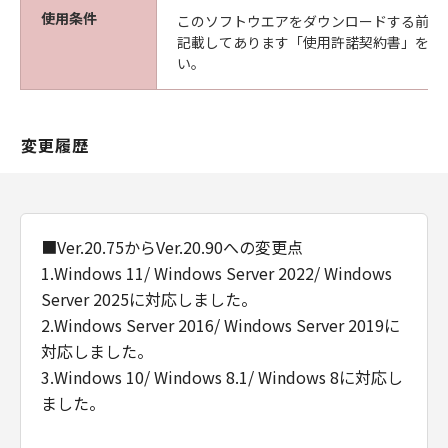
herein. Manufacturer is Canon Inc./30-2,
使用条件
このソフトウエアをダウンロードする前に
Shimomaruko 3-chome, Ohta-ku, Tokyo 146-
記載してあります「使用許諾契約書」を必
8501, Japan.
い。
本条項中で使用される"the Software"とは、本
契約書中で定義される「本ソフトウェア」を意
味し、指し示すものとします。
変更履歴
９．分離可能性
本契約書のいずれかの条項またはその一部が法
律により無効であると決定された場合でも、そ
の他の条項は完全に有効に存続するものとしま
■Ver.20.75からVer.20.90への変更点
す。
1.Windows 11/ Windows Server 2022/ Windows
以上
Server 2025に対応しました。
キヤノン株式会社
2.Windows Server 2016/ Windows Server 2019に
対応しました。
3.Windows 10/ Windows 8.1/ Windows 8に対応し
ました。