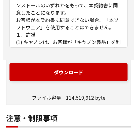
ンストールのいずれかをもって、本契約書に同
意したことになります。
お客様が本契約書に同意できない場合、「本ソ
フトウェア」を使用することはできません。
１．許諾
(1) キヤノンは、お客様が「キヤノン製品」を利
用する目的のために、「キヤノン製品」に直接
またはネットワークを通じ接続される複数のコ
ンピューター（以下「指定機器」と言いま
す。）において、「本ソフトウェア」を使用
ダウンロード
（本契約書においては、「本ソフトウェア」を
コンピューターの記憶媒体上にインストールす
ること、またはコンピューターにおいて表示す
ファイル容量 114,519,912 byte
ること、アクセスすること、もしくは実行する
ことのいずれも含むものとします。）するため
の非独占的権利をお客様に対して許諾します。
注意・制限事項
お客様は、また「指定機器」にネットワークを
通じて接続されたコンピューター上で、かかる