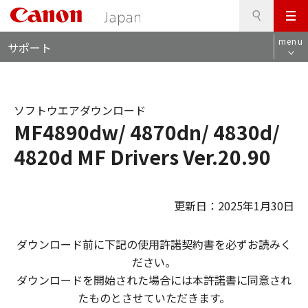
検
このページの本文へ
メ
索
ロ
ニ
menu
サポート
ー
ュ
カ
ー
ル
ナ
ソフトウエアダウンロード
ビ
MF4890dw/ 4870dn/ 4830d/
4820d MF Drivers Ver.20.90
更新日：2025年1月30日
ダウンロード前に下記の使用許諾契約書を必ずお読みく
ださい。
ダウンロードを開始された場合には本許諾書に同意され
たものとさせていただきます。