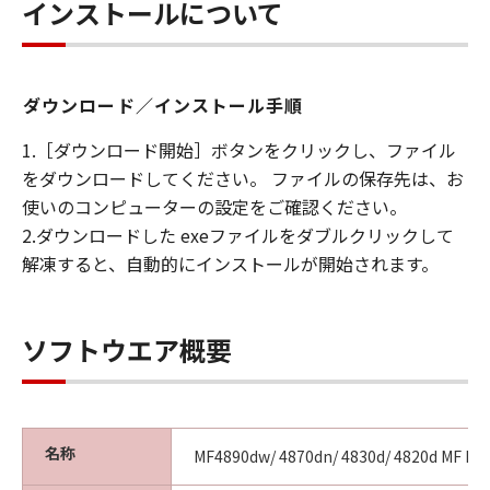
ンの子会社、キヤノンの関連会社、それらの販
インストールについて
売代理店または販売店のいずれも、「本ソフト
ウェア」、または「本ソフトウェア」の使用に
起因または関連してお客様と第三者との間に生
ダウンロード／インストール手順
じたいかなる紛争についても、一切責任を負わ
ないものとします。
1.［ダウンロード開始］ボタンをクリックし、ファイル
６．輸出
をダウンロードしてください。 ファイルの保存先は、お
お客様は、日本国政府または関連する外国政府
使いのコンピューターの設定をご確認ください。
より必要な認可等を得ることなしに、「本ソフ
2.ダウンロードした exeファイルをダブルクリックして
トウェア」の全部または一部を、直接または間
解凍すると、自動的にインストールが開始されます。
接に輸出してはなりません。
７．契約期間
(1) 本契約書は、お客様が、『同意』を示す下
記のボタンをクリックした時点、または「本ソ
ソフトウエア概要
フトウェア」をインストールした時点で発効
し、下記(2)または(3)により終了されるまで有
効に存続します。
(2) お客様は、「本ソフトウェア」およびその
名称
MF4890dw/ 4870dn/ 4830d/ 4820d MF Driv
複製物のすべてを廃棄および消去することによ