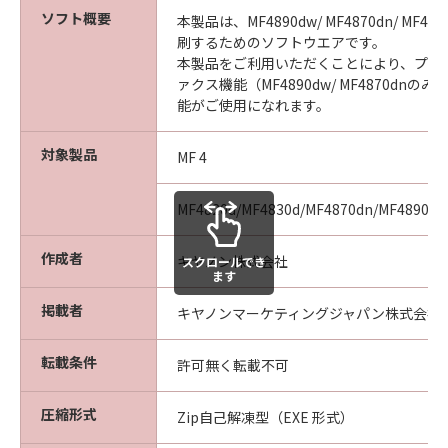
り、本契約書を終了させることができます。
ソフト概要
本製品は、MF4890dw/ MF4870dn/ MF483
(3) お客様が本契約書のいずれかの条項に違反
刷するためのソフトウエアです。
した場合、本契約書は直ちに終了します。
本製品をご利用いただくことにより、プリ
(4) お客様は、上記(3)によって本契約書が終了
ァクス機能（MF4890dw/ MF4870dn
した場合、速やかに、「本ソフトウェア」およ
能がご使用になれます。
びその複製物のすべてを廃棄または消去するも
のとします。
対象製品
MF 4
８．U.S. GOVERNMENT RESTRICTED RIGHTS
NOTICE
MF4820d/MF4830d/MF4870dn/MF4890dw
The Software is a "commercial item," as that
term is defined at 48 C.F.R. 2.101 (Oct 1995),
作成者
キヤノン株式会社
スクロールでき
consisting of "commercial computer
ます
software" and "commercial computer
掲載者
キヤノンマーケティングジャパン株式会社
software documentation," as such terms are
used in 48 C.F.R. 12.212 (Sept 1995).
転載条件
許可無く転載不可
Consistent with 48 C.F.R. 12.212 and 48 C.F.R.
227.7202-1 through 227.7202-4 (June 1995),
圧縮形式
all U.S. Government End Users shall acquire
Zip自己解凍型（EXE 形式）
the Software with only those rights set forth