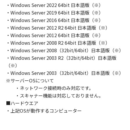
・Windows Server 2022 64bit 日本語版（※）
のいずれも、「本ソフトウェア」に関して、商
品性および特定の目的への適合性の保証を含
・Windows Server 2019 64bit 日本語版（※）
め、いかなる保証も、明示たると黙示たるとを
・Windows Server 2016 64bit 日本語版（※）
問わず一切しないものとします。
・Windows Server 2012 R2 64bit 日本語版（※）
(2) キヤノン、キヤノンのライセンサー、キヤノ
・Windows Server 2012 64bit 日本語版（※）
ンの子会社、キヤノンの関連会社、それらの販
・Windows Server 2008 R2 64bit 日本語版（※）
売代理店または販売店のいずれも、「本ソフト
・Windows Server 2008（32bit/64bit）日本語版（※）
ウェア」の使用または使用不能から生ずるいか
・Windows Server 2003 R2（32bit/64bit）日本語版
なる損害（逸失利益およびその他の派生的また
（※）
は付随的な損害を含むがこれらに限定されない
・Windows Server 2003（32bit/64bit）日本語版（※）
全ての損害を言います。）について、適用法で
※サーバーOSについて
認められる限り、一切の責任を負わないものと
・ネットワーク接続時のみ対応です。
します。たとえ、キヤノン、キヤノンのライセ
・スキャナー機能は対応しておりません。
ンサー、キヤノンの子会社、キヤノンの関連会
社、それらの販売代理店または販売店がかかる
■ハードウエア
損害の可能性について知らされていた場合でも
・上記OSが動作するコンピューター
同様です。
(3) キヤノン、キヤノンのライセンサー、キヤノ