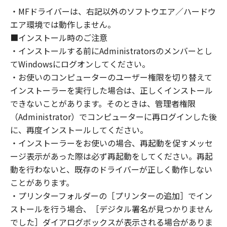
コンピューターの使用者に対して「本ソフトウ
・MFドライバーは、右記以外のソフトウエア／ハードウ
ェア」を使用させることができますが、かかる
エア環境では動作しません。
コンピューターの使用者に本契約書上の義務お
よび条件を遵守させるとともに、その履行に関
■インストール時のご注意
し全責任を負うことを条件とします。
・インストールする前にAdministratorsのメンバーとし
(2) お客様は、上記(1)に基づいて「本ソフトウ
てWindowsにログオンしてください。
ェア」を使用するためのバックアップとして、
・お使いのコンピューターのユーザー権限を切り替えて
「本ソフトウェア」を１部、複製することがで
インストーラーを実行した場合は、正しくインストール
きます。
できないことがあります。そのときは、管理者権限
(3) 上記(1)および(2)に定める場合を除き、キヤ
（Administrator）でコンピューターに再ログインした後
ノンまたはキヤノンのライセンサーのいかなる
に、再度インストールしてください。
知的財産権も、明示たると黙示たるとを問わ
・インストーラーをお使いの場合、再起動を促すメッセ
ず、本契約書によってお客様に譲渡あるいは許
ージ表示があった際は必ず再起動をしてください。再起
諾されるものではありません。
動を行わないと、既存のドライバーが正しく動作しない
２．制限
ことがあります。
(1) お客様は、再使用許諾、譲渡、販売、頒
布、リースもしくは貸与その他の方法により、
・プリンターフォルダーの［プリンターの追加］でイン
第三者に「本ソフトウェア」を使用させること
ストールを行う場合、［デジタル署名が見つかりません
はできません。
でした］ダイアログボックスが表示される場合がありま