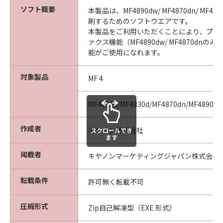
り、本契約書を終了させることができます。
ソフト概要
本製品は、MF4890dw/ MF4870dn/ MF483
(3) お客様が本契約書のいずれかの条項に違反
刷するためのソフトウエアです。
した場合、本契約書は直ちに終了します。
本製品をご利用いただくことにより、プリ
(4) お客様は、上記(3)によって本契約書が終了
ァクス機能（MF4890dw/ MF4870dn
した場合、速やかに、「本ソフトウェア」およ
能がご使用になれます。
びその複製物のすべてを廃棄または消去するも
のとします。
対象製品
MF 4
８．U.S. GOVERNMENT RESTRICTED RIGHTS
NOTICE
MF4820d/MF4830d/MF4870dn/MF4890dw
The Software is a "commercial item," as that
term is defined at 48 C.F.R. 2.101 (Oct 1995),
作成者
キヤノン株式会社
スクロールでき
consisting of "commercial computer
ます
software" and "commercial computer
掲載者
キヤノンマーケティングジャパン株式会社
software documentation," as such terms are
used in 48 C.F.R. 12.212 (Sept 1995).
転載条件
許可無く転載不可
Consistent with 48 C.F.R. 12.212 and 48 C.F.R.
227.7202-1 through 227.7202-4 (June 1995),
圧縮形式
all U.S. Government End Users shall acquire
Zip自己解凍型（EXE 形式）
the Software with only those rights set forth