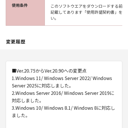
herein. Manufacturer is Canon Inc./30-2,
使用条件
このソフトウエアをダウンロードする前に
Shimomaruko 3-chome, Ohta-ku, Tokyo 146-
記載してあります「使用許諾契約書」を必
8501, Japan.
い。
本条項中で使用される"the Software"とは、本
契約書中で定義される「本ソフトウェア」を意
味し、指し示すものとします。
変更履歴
９．分離可能性
本契約書のいずれかの条項またはその一部が法
律により無効であると決定された場合でも、そ
の他の条項は完全に有効に存続するものとしま
■Ver.20.75からVer.20.90への変更点
す。
1.Windows 11/ Windows Server 2022/ Windows
以上
Server 2025に対応しました。
キヤノン株式会社
2.Windows Server 2016/ Windows Server 2019に
対応しました。
3.Windows 10/ Windows 8.1/ Windows 8に対応し
ました。