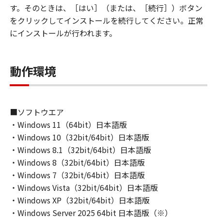
(2) お客様は、「本ソフトウェア」の全部また
す。そのときは、［はい］（または、［続行］）ボタン
は一部を修正、改変、逆コンパイル、逆アセン
をクリックしてインストールを続行してください。正常
ブル、その他リバースエンジニアリング等する
にインストールが行われます。
ことはできません。また第三者にこのような行
為をさせてはなりません。
３．帰属
動作環境
「本ソフトウェア」に係る権原および所有権
は、その内容によりキヤノンまたはキヤノンの
ライセンサーに帰属します。
４．著作権表示
■ソフトウエア
お客様は、「本ソフトウェア」に含まれるキヤ
・Windows 11（64bit）日本語版
ノンまたはキヤノンのライセンサーの著作権表
・Windows 10（32bit/64bit）日本語版
示を変更し、除去しもしくは削除してはなりま
・Windows 8.1（32bit/64bit）日本語版
せん。
・Windows 8（32bit/64bit）日本語版
５．保証の否認・免責
・Windows 7（32bit/64bit）日本語版
(1) 「本ソフトウェア」は、『現状のまま』の
・Windows Vista（32bit/64bit）日本語版
状態で使用許諾されます。キヤノン、キヤノン
・Windows XP（32bit/64bit）日本語版
のライセンサー、キヤノンの子会社、キヤノン
・Windows Server 2025 64bit 日本語版（※）
の関連会社、それらの販売代理店または販売店