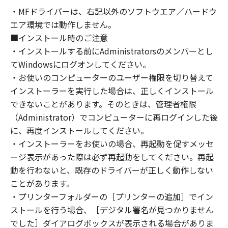
コンピューターの使用者に対して「本ソフトウ
・MFドライバーは、右記以外のソフトウエア／ハードウ
ェア」を使用させることができますが、かかる
エア環境では動作しません。
コンピューターの使用者に本契約書上の義務お
よび条件を遵守させるとともに、その履行に関
■インストール時のご注意
し全責任を負うことを条件とします。
・インストールする前にAdministratorsのメンバーとし
(2) お客様は、上記(1)に基づいて「本ソフトウ
てWindowsにログオンしてください。
ェア」を使用するためのバックアップとして、
・お使いのコンピューターのユーザー権限を切り替えて
「本ソフトウェア」を１部、複製することがで
インストーラーを実行した場合は、正しくインストール
きます。
できないことがあります。そのときは、管理者権限
(3) 上記(1)および(2)に定める場合を除き、キヤ
（Administrator）でコンピューターに再ログインした後
ノンまたはキヤノンのライセンサーのいかなる
に、再度インストールしてください。
知的財産権も、明示たると黙示たるとを問わ
・インストーラーをお使いの場合、再起動を促すメッセ
ず、本契約書によってお客様に譲渡あるいは許
ージ表示があった際は必ず再起動をしてください。再起
諾されるものではありません。
動を行わないと、既存のドライバーが正しく動作しない
２．制限
ことがあります。
(1) お客様は、再使用許諾、譲渡、販売、頒
布、リースもしくは貸与その他の方法により、
・プリンターフォルダーの［プリンターの追加］でイン
第三者に「本ソフトウェア」を使用させること
ストールを行う場合、［デジタル署名が見つかりません
はできません。
でした］ダイアログボックスが表示される場合がありま