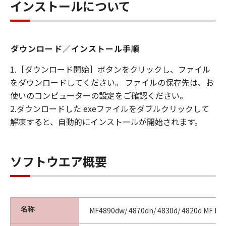
ンの子会社、キヤノンの関連会社、それらの販
インストールについて
売代理店または販売店のいずれも、「本ソフト
ウェア」、または「本ソフトウェア」の使用に
起因または関連してお客様と第三者との間に生
ダウンロード／インストール手順
じたいかなる紛争についても、一切責任を負わ
ないものとします。
1.［ダウンロード開始］ボタンをクリックし、ファイル
６．輸出
をダウンロードしてください。 ファイルの保存先は、お
お客様は、日本国政府または関連する外国政府
使いのコンピューターの設定をご確認ください。
より必要な認可等を得ることなしに、「本ソフ
2.ダウンロードした exeファイルをダブルクリックして
トウェア」の全部または一部を、直接または間
解凍すると、自動的にインストールが開始されます。
接に輸出してはなりません。
７．契約期間
(1) 本契約書は、お客様が、『同意』を示す下
記のボタンをクリックした時点、または「本ソ
ソフトウエア概要
フトウェア」をインストールした時点で発効
し、下記(2)または(3)により終了されるまで有
効に存続します。
(2) お客様は、「本ソフトウェア」およびその
名称
MF4890dw/ 4870dn/ 4830d/ 4820d MF Driv
複製物のすべてを廃棄および消去することによ