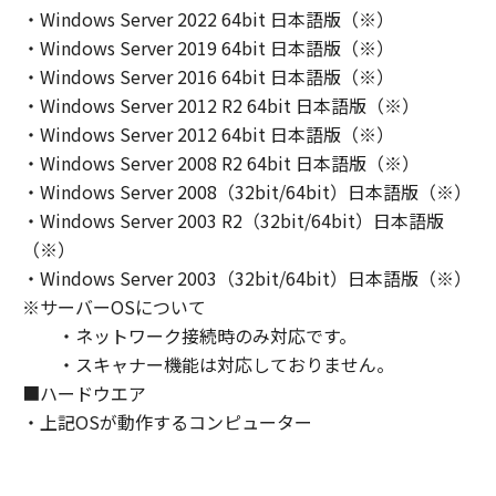
・Windows Server 2022 64bit 日本語版（※）
のいずれも、「本ソフトウェア」に関して、商
品性および特定の目的への適合性の保証を含
・Windows Server 2019 64bit 日本語版（※）
め、いかなる保証も、明示たると黙示たるとを
・Windows Server 2016 64bit 日本語版（※）
問わず一切しないものとします。
・Windows Server 2012 R2 64bit 日本語版（※）
(2) キヤノン、キヤノンのライセンサー、キヤノ
・Windows Server 2012 64bit 日本語版（※）
ンの子会社、キヤノンの関連会社、それらの販
・Windows Server 2008 R2 64bit 日本語版（※）
売代理店または販売店のいずれも、「本ソフト
・Windows Server 2008（32bit/64bit）日本語版（※）
ウェア」の使用または使用不能から生ずるいか
・Windows Server 2003 R2（32bit/64bit）日本語版
なる損害（逸失利益およびその他の派生的また
（※）
は付随的な損害を含むがこれらに限定されない
・Windows Server 2003（32bit/64bit）日本語版（※）
全ての損害を言います。）について、適用法で
※サーバーOSについて
認められる限り、一切の責任を負わないものと
・ネットワーク接続時のみ対応です。
します。たとえ、キヤノン、キヤノンのライセ
・スキャナー機能は対応しておりません。
ンサー、キヤノンの子会社、キヤノンの関連会
社、それらの販売代理店または販売店がかかる
■ハードウエア
損害の可能性について知らされていた場合でも
・上記OSが動作するコンピューター
同様です。
(3) キヤノン、キヤノンのライセンサー、キヤノ