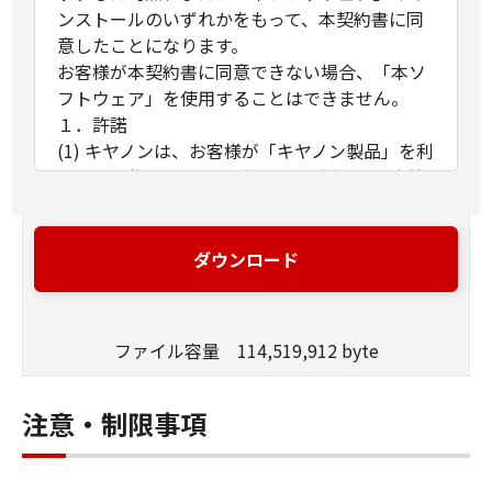
ンストールのいずれかをもって、本契約書に同
意したことになります。
お客様が本契約書に同意できない場合、「本ソ
フトウェア」を使用することはできません。
１．許諾
(1) キヤノンは、お客様が「キヤノン製品」を利
用する目的のために、「キヤノン製品」に直接
またはネットワークを通じ接続される複数のコ
ンピューター（以下「指定機器」と言いま
す。）において、「本ソフトウェア」を使用
ダウンロード
（本契約書においては、「本ソフトウェア」を
コンピューターの記憶媒体上にインストールす
ること、またはコンピューターにおいて表示す
ファイル容量 114,519,912 byte
ること、アクセスすること、もしくは実行する
ことのいずれも含むものとします。）するため
の非独占的権利をお客様に対して許諾します。
注意・制限事項
お客様は、また「指定機器」にネットワークを
通じて接続されたコンピューター上で、かかる