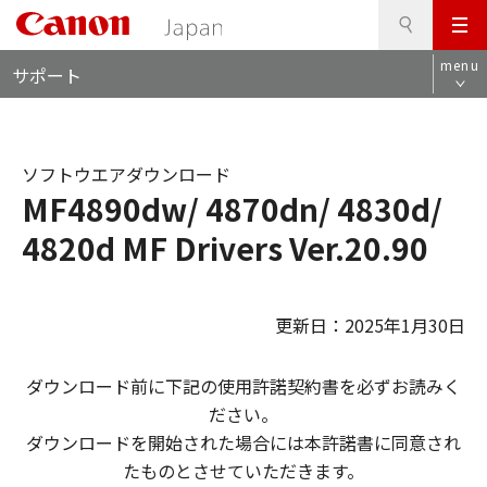
検
このページの本文へ
メ
索
ロ
ニ
menu
サポート
ー
ュ
カ
ー
ル
ナ
ソフトウエアダウンロード
ビ
MF4890dw/ 4870dn/ 4830d/
4820d MF Drivers Ver.20.90
更新日：2025年1月30日
ダウンロード前に下記の使用許諾契約書を必ずお読みく
ださい。
ダウンロードを開始された場合には本許諾書に同意され
たものとさせていただきます。