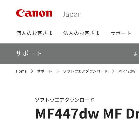
グ
個人のお客さま
法人のお客さま
サポート
ロ
ー
ロ
サポート
バ
よ
ー
ル
カ
ナ
サ
ル
Home
サポート
ソフトウエアダウンロード
MF447d
イ
ビ
ナ
ト
ビ
内
の
現
ソフトウエアダウンロード
在
MF447dw MF Dri
位
置