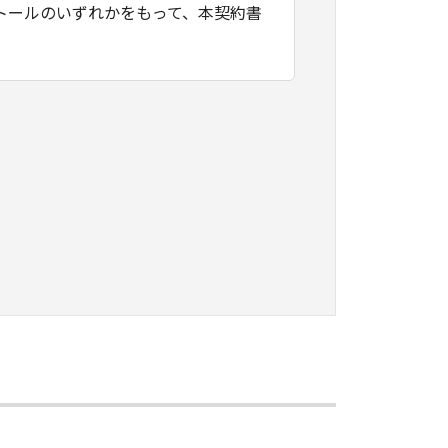
トールのいずれかをもって、本契約書
たはネットワークを通じ接続される複
契約書においては、「本ソフトウェ
すること、アクセスすること、もしく
ます。お客様は、また「指定機器」に
本ソフトウェア」を使用させることが
、その履行に関し全責任を負うことを
本ソフトウェア」を１部、複製すること
知的財産権も、明示たると黙示たるとを問
に「本ソフトウェア」を使用させるこ