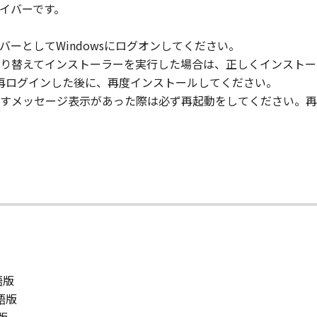
イバーです。
」の全部または一部を修正、改変、逆コンパイル、逆アセンブル
のメンバーとしてWindowsにログオンしてください。
にこのような行為をさせてはなりません。
り替えてインストーラーを実行した場合は、正しくインストー
ターに再ログインした後に、再度インストールしてください。
まれるキヤノンまたはキヤノンのライセンサーの著作権表示を
すメッセージ表示があった際は必ず再起動をしてください。再
び所有権は、その内容によりキヤノンまたはキヤノンのライセ
る外国政府より必要な許可等を得ることなしに、「本ソフトウ
語版
会社、それらの販売代理店および販売店、並びにキヤノンのラ
英語版
および「本ソフトウェア」に対してアップデート、バグの修正