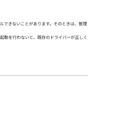
、その他リバースエンジニアリング等
ルできないことがあります。そのときは、管理
変更し、除去しもしくは削除してはな
起動を行わないと、既存のドライバーが正しく
ンサーに帰属します。
ェア」の全部または一部を、直接また
イセンサーは、お客様による「本ソフ
あるいはサポートを行うことについ