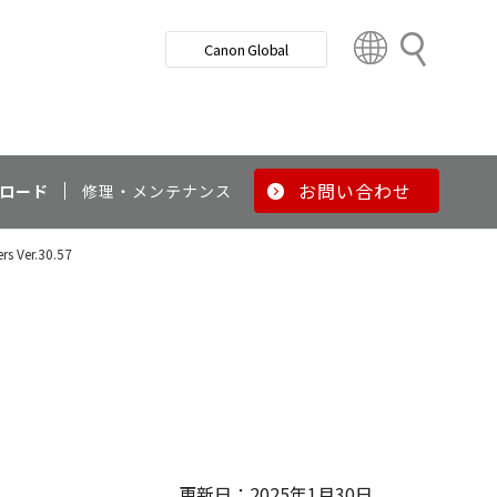
検
Canon Global
索
C
o
u
n
t
r
お問い合わせ
ロード
修理・メンテナンス
y
&
rs Ver.30.57
R
e
g
i
o
n
更新日：2025年1月30日