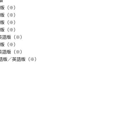
語版
りません。
／英語版（※）
／英語版（※）
状のまま』の状態で使用許諾されます。キヤノン、キヤノンのラ
／英語版（※）
店または販売店のいずれも、「本ソフトウェア」に関して、商
／英語版（※）
ると黙示たるとを問わず一切しないものとします。
語版／英語版（※）
ンサー、キヤノンの子会社、キヤノンの関連会社、それらの販売
／英語版（※）
能から生ずるいかなる損害（逸失利益およびその他の派生的ま
語版／英語版（※）
）について、適用法で認められる限り、一切の責任を負わない
t） 日本語版／英語版（※）
子会社、キヤノンの関連会社、それらの販売代理店または販売
ンサー、キヤノンの子会社、キヤノンの関連会社、それらの販売
ウェア」の使用に起因または関連してお客様と第三者との間に
意』を示す下記のボタンをクリックした時点、または「本ソフト
て
了されるまで有効に存続します。
」およびその複製物のすべてを廃棄および消去することにより、