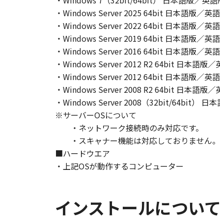
・Windows 7（32bit/64bit） 日本語版／英
て、いかなる責任も負うものではあ
・Windows Server 2025 64bit 日本語版
・Windows Server 2022 64bit 日本語版
７．保証の否認・免責
(1) 「本ソフトウェア」は、『現
・Windows Server 2019 64bit 日本語版
ノンの関連会社、それらの販売代理
・Windows Server 2016 64bit 日本語版
証を含め、いかなる保証も、明示た
・Windows Server 2012 R2 64bit 日本
(2) キヤノン、キヤノンのライセ
・Windows Server 2012 64bit 日本語版
ソフトウェア」の使用または使用不
・Windows Server 2008 R2 64bit 日本
定されない全ての損害を言います。
・Windows Server 2008（32bit/64bi
ヤノンのライセンサー、キヤノンの
※サーバーOSについて
されていた場合でも同様です。
・ネットワーク接続時のみ対応です。
(3) キヤノン、キヤノンのライセ
・スキャナー機能は対応しておりません。
ソフトウェア」、または「本ソフト
■ハードウエア
責任を負わないものとします。
・上記OSが動作するコンピューター
８．契約期間
(1) 本契約書は、お客様が、『同
インストールについ
効し、下記(2)または(3)により終
(2) お客様は、「本ソフトウェア