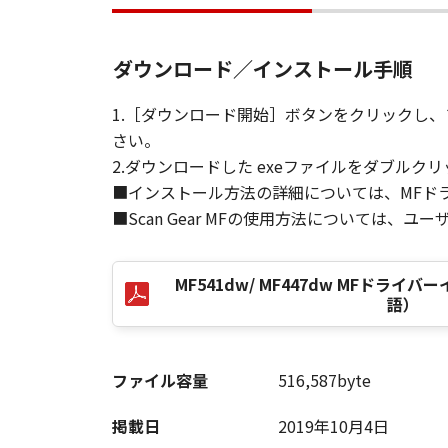
す。
(3) お客様が本契約書のいずれか
(4) お客様は、上記(3)によっ
ダウンロード／インストール手順
るものとします。
(5) 上記にかかわらず、本契約書第
1.［ダウンロード開始］ボタンをクリックし
す。
さい。
2.ダウンロードした exeファイルをダブル
９．U.S. GOVERNMENT RESTRICTE
■インストール方法の詳細については、MFド
“米国政府エンドユーザー”とは、
■Scan Gear MFの使用方法については、
が適用されます：The SOFTWARE is a "comme
"commercial computer software" an
(Sept 1995). Consistent with 48 C.F
MF541dw/ MF447dw MFドラ
Users shall acquire the SOFTWARE w
語）
chome, Ohta-ku, Tokyo 146-8501, 
本条項中で使用される"the SOF
ファイル容量
516,587byte
10．分離可能性
本契約書のいずれかの条項またはそ
掲載日
2019年10月4日
します。