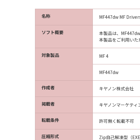
名称
MF447dw MF Drivers
ソフト概要
本製品は、MF447
本製品をご利用いた
対象製品
MF 4
MF447dw
作成者
キヤノン株式会社
掲載者
キヤノンマーケティ
転載条件
許可無く転載不可
圧縮形式
Zip自己解凍型（EX