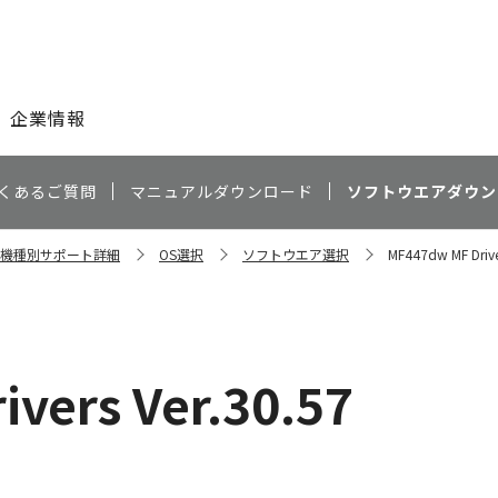
このページの本文へ
企業情報
くあるご質問
マニュアルダウンロード
ソフトウエアダウン
w 機種別サポート詳細
OS選択
ソフトウエア選択
MF447dw MF Drive
vers Ver.30.57