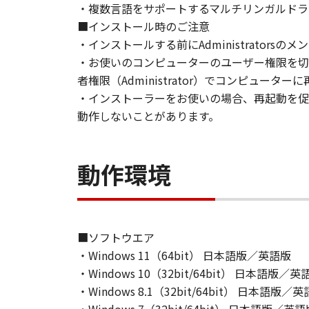
・複数言語をサポートするマルチリンガルドラ
とはできません。
■インストール時のご注意
(2) お客様は、「本ソフトウェア
・インストールする前にAdministrators
することはできません。また第三者
・お使いのコンピューターのユーザー権限を切
者権限（Administrator）でコンピュー
３．著作権表示
お客様は、「本ソフトウェア」に含
・インストーラーをお使いの場合、再起動を促
りません。
動作しないことがあります。
４．所有権
「本ソフトウェア」に係る権原およ
動作環境
５．輸出
お客様は、日本国政府または関連す
は間接に輸出してはなりません。
■ソフトウエア
・Windows 11（64bit） 日本語版／英語版
６．サポートおよびアップデート
・Windows 10（32bit/64bit） 日本語版／英
キヤノン、キヤノンの子会社、関係
・Windows 8.1（32bit/64bit） 日本語版／
トウェア」の使用を支援すること、