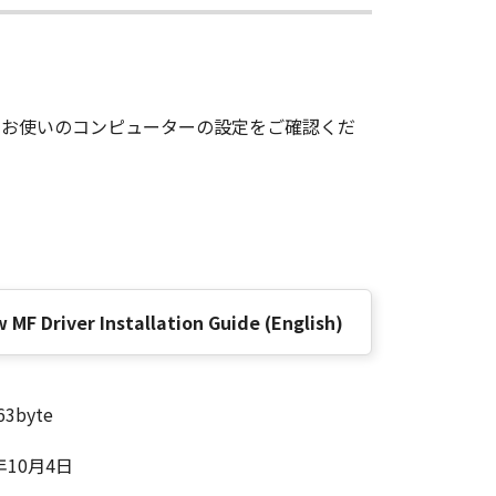
その複製物のすべてを廃棄または消去す
は、本契約書の終了後も効力を有しま
、お使いのコンピューターの設定をご確認くだ
ンドユーザーである場合、以下の規定
 (Oct 1995), consisting of
terms are used in 48 C.F.R. 12.212
e 1995), all U.S. Government End
F Driver Installation Guide (English)
 Canon Inc./30-2, Shimomaruko 3-
味し、指し示すものとします。
63byte
の条項は完全に有効に存続するものと
年10月4日