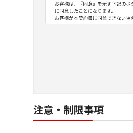
お客様は、『同意』を示す下記のボ
に同意したことになります。
お客様が本契約書に同意できない場
１．許諾
(1) キヤノンは、お客様が「キヤ
数のコンピューター（以下「指定機
ア」をコンピューターの記憶媒体上
は実行することのいずれも含むもの
ネットワークを通じて接続されたコ
できますが、かかるコンピューター
条件とします。
(2) お客様は、上記(1)に基づ
ができます。
(3) 上記(1)および(2)に定め
注意・制限事項
わず、本契約書によってお客様に譲
２．制限
(1) お客様は、再使用許諾、譲渡