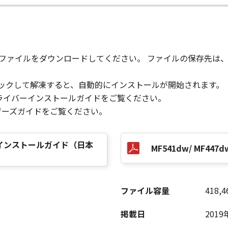
の条項に違反した場合、本契約書は直ちに終了します。
て本契約書が終了した場合、速やかに、「本ソフトウェア」および
2条、第4条から第7条まで、第8条第4項および第10条の規定
、ファイルをダウンロードしてください。 ファイルの保存先は
クリックして解凍すると、自動的にインストールが開始されます。
D RIGHTS NOTICE
ライバーインストールガイドをご覧ください。
米国政府の機関また団体を意味します。もしお客様が米国政府エ
ユーザーズガイドをご覧ください。
rcial item," as that term is defined at 48 C.F.R. 2.101
d "commercial computer software documentation," as such 
.R. 12.212 and 48 C.F.R. 227.7202-1 through 227.7202-4 (Jun
イバーインストールガイド（日本
MF541dw/ MF447dw M
ith only those rights set forth herein. The manufacturer is
Japan.
TWARE"とは、本契約書中で定義される「本ソフトウェア」を意
ファイル容量
418,4
の一部が法律により無効であると決定された場合でも、その他
掲載日
2019