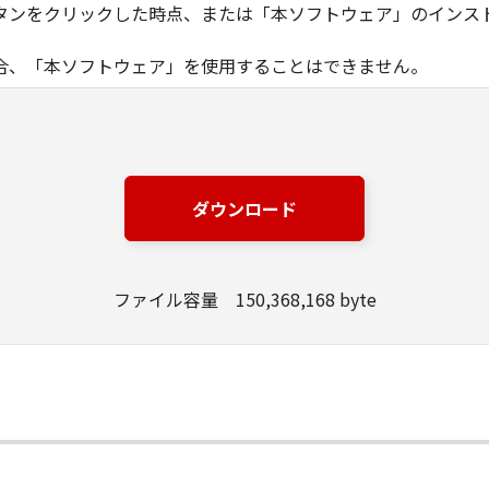
タンをクリックした時点、または「本ソフトウェア」のインス
合、「本ソフトウェア」を使用することはできません。
ノン製品」を利用する目的のために、「キヤノン製品」に直接ま
器」と言います。）において、「本ソフトウェア」を使用（本
にインストールすること、またはコンピューターにおいて表示
ダウンロード
とします。）するための非独占的権利をお客様に対して許諾し
ンピューター上で、かかるコンピューターの使用者に対して「
の使用者に本契約書上の義務および条件を遵守させるとともに
ファイル容量 150,368,168 byte
いて「本ソフトウェア」を使用するためのバックアップとして、「
る場合を除き、キヤノンまたはキヤノンのライセンサーのいかなる
渡あるいは許諾されるものではありません。
、販売、頒布、リースもしくは貸与その他の方法により、第三者