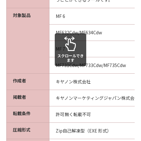
対象製品
MF 6
MF632Cdw/MF634Cdw
MF 7
スクロールでき
ます
MF731Cdw/MF733Cdw/MF735Cdw
作成者
キヤノン株式会社
掲載者
キヤノンマーケティングジャパン株式会社
転載条件
許可無く転載不可
圧縮形式
Zip自己解凍型（EXE 形式）