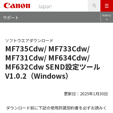
検
このページの本文へ
メ
索
ロ
ニ
menu
サポート
ー
ュ
カ
ー
ル
ナ
ソフトウエアダウンロード
ビ
MF735Cdw/ MF733Cdw/
MF731Cdw/ MF634Cdw/
MF632Cdw SEND設定ツール
V1.0.2（Windows）
更新日：2025年1月30日
ダウンロード前に下記の使用許諾契約書を必ずお読みく