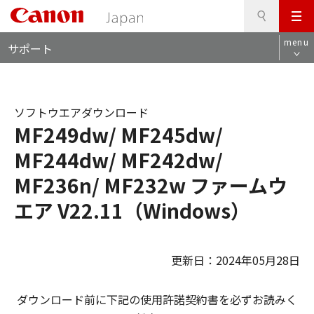
検
このページの本文へ
メ
索
ロ
ニ
menu
サポート
ー
ュ
カ
ー
ル
ナ
ソフトウエアダウンロード
ビ
MF249dw/ MF245dw/
MF244dw/ MF242dw/
MF236n/ MF232w ファームウ
エア V22.11（Windows）
更新日：2024年05月28日
ダウンロード前に下記の使用許諾契約書を必ずお読みく