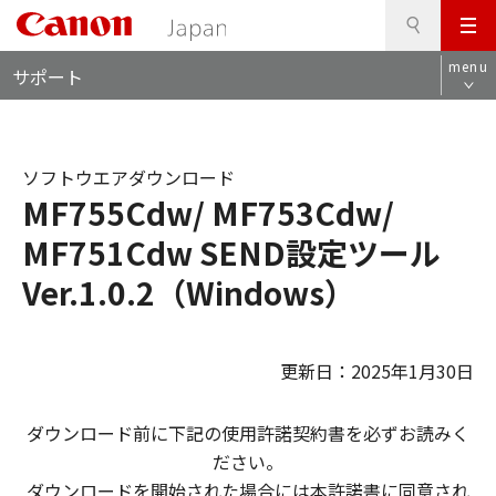
検
このページの本文へ
メ
索
ロ
ニ
menu
サポート
ー
ュ
カ
ー
ル
ナ
ソフトウエアダウンロード
ビ
MF755Cdw/ MF753Cdw/
MF751Cdw SEND設定ツール
Ver.1.0.2（Windows）
更新日：2025年1月30日
ダウンロード前に下記の使用許諾契約書を必ずお読みく
ださい。
ダウンロードを開始された場合には本許諾書に同意され