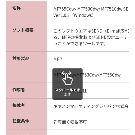
名称
MF755Cdw/ MF753Cdw/ MF751Cdw S
Ver.1.0.2（Windows）
ソフト概要
このソフトウエアはSEND（E-mail/SM
る、MFPの探索およびSEND設定ユーティ
うことができるツールです。
対象製品
MF 7
MF751Cdw/MF753Cdw/MF755Cdw
作成者
スクロールでき
キヤノン株式会社
ます
掲載者
キヤノンマーケティングジャパン株式会社
転載条件
許可無く転載不可