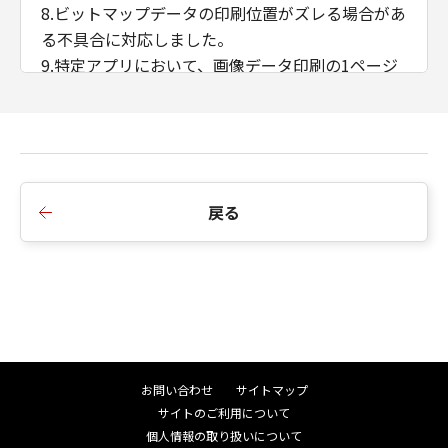
8.ビットマップデータの印刷位置がズレる場合があ
る不具合に対応しました。
9.特定アプリにおいて、画像データ印刷の1ページ
目と2ページ目の印刷結果が異なる不具合に対応し
ました。
10.プリンタードライバーの［出力方法］を［保存
+ボックス番号指定］に設定した状態で［お気に入
り］を変更すると、ボックス番号が初期値0に戻っ
戻る
てしまう不具合に対応しました。
11.はがき用紙サイズの出力時間が遅くなる不具合
に対応しました。
12.ドライバーモジュールでアクセス違反（Access
Violation）が発生した際に正しくエラーを返すよ
う変更しました。
13.iPR C800でユーザー定義用紙サイズを正しく認
お問い合わせ
サイトマップ
識しない場合がある不具合に対応しました。
サイトのご利用について
14.マルチリンガル対応の仕様を変更しました。
個人情報の取り扱いについて