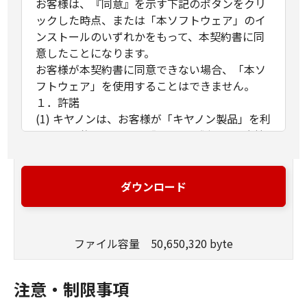
お客様は、『同意』を示す下記のボタンをクリ
ックした時点、または「本ソフトウェア」のイ
ンストールのいずれかをもって、本契約書に同
意したことになります。
お客様が本契約書に同意できない場合、「本ソ
フトウェア」を使用することはできません。
１．許諾
(1) キヤノンは、お客様が「キヤノン製品」を利
用する目的のために、「キヤノン製品」に直接
またはネットワークを通じ接続される複数のコ
ンピューター（以下「指定機器」と言いま
す。）において、「本ソフトウェア」を使用
ダウンロード
（本契約書においては、「本ソフトウェア」を
コンピューターの記憶媒体上にインストールす
ること、またはコンピューターにおいて表示す
ファイル容量 50,650,320 byte
ること、アクセスすること、もしくは実行する
ことのいずれも含むものとします。）するため
の非独占的権利をお客様に対して許諾します。
注意・制限事項
お客様は、また「指定機器」にネットワークを