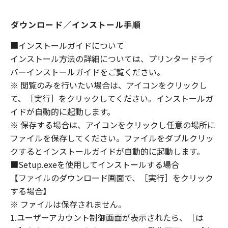
ないものとします。
８．契約期間
ダウンロード／インストール手順
(1) 本契約書は、お客様が、『同意』を示す下
■インストールガイドについて
記のボタンをクリックした時点、または「本ソ
インストール方法の詳細については、プリンタードライ
フトウェア」をインストールした時点で発効
バーインストールガイドをご覧ください。
し、下記(2)または(3)により終了されるまで有
効に存続します。
※ 閲覧のみを行いたい場合は、アイコンをクリックし
(2) お客様は、「本ソフトウェア」およびその
て、［実行］をクリックしてください。インストールガ
複製物のすべてを廃棄および消去することによ
イドが自動的に起動します。
り、本契約書を終了させることができます。
※ 保存する場合は、アイコンをクリックし任意の場所に
(3) お客様が本契約書のいずれかの条項に違反
ファイルを保存してください。ファイルをダブルクリッ
した場合、本契約書は直ちに終了します。
クするとインストールガイドが自動的に起動します。
(4) お客様は、上記(3)によって本契約書が終了
■Setup.exeを使用してインストールする場合
した場合、速やかに、「本ソフトウェア」およ
【ファイルのダウンロード画面で、［実行］をクリック
びその複製物のすべてを廃棄または消去するも
する場合】
のとします。
※ ファイルは保存されません。
(5) 上記にかかわらず、本契約書第2条、第4条
1.ユーザーアカウント制御画面が表示されたら、［は
から第7条まで、第8条第4項および第10条の規