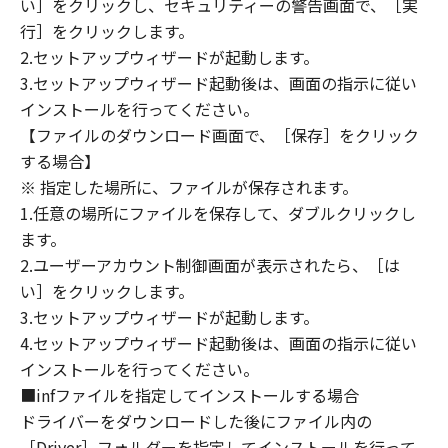
い］をクリックし、セキュリティーの警告画面で、［実
定は、本契約書の終了後も効力を有します。
９．U.S. GOVERNMENT RESTRICTED RIGHTS
行］をクリックします。
NOTICE
2.セットアップウィザードが起動します。
“米国政府エンドユーザー”とは、米国政府の機
3.セットアップウィザード起動後は、画面の指示に従い
関また団体を意味します。もしお客様が米国政
インストールを行ってください。
府エンドユーザーである場合、以下の規定が適
【ファイルのダウンロード画面で、［保存］をクリック
用されます：The SOFTWARE is a "commercial
する場合】
item," as that term is defined at 48 C.F.R.
※ 指定した場所に、ファイルが保存されます。
2.101 (Oct 1995), consisting of "commercial
1.任意の場所にファイルを保存して、ダブルクリックし
computer software" and "commercial
ます。
computer software documentation," as such
2.ユーザーアカウント制御画面が表示されたら、［は
terms are used in 48 C.F.R. 12.212 (Sept 1995).
い］をクリックします。
Consistent with 48 C.F.R. 12.212 and 48 C.F.R.
3.セットアップウィザードが起動します。
227.7202-1 through 227.7202-4 (June 1995),
all U.S. Government End Users shall acquire
4.セットアップウィザード起動後は、画面の指示に従い
the SOFTWARE with only those rights set
インストールを行ってください。
forth herein. The manufacturer is Canon
■infファイルを指定してインストールする場合
Inc./30-2, Shimomaruko 3-chome, Ohta-ku,
ドライバーをダウンロードした後にファイル内の
Tokyo 146-8501, Japan.
［Driver］フォルダーを指定してインストールを行って