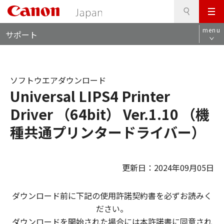
検
このページの本文へ
メ
索
ロ
ニ
menu
サポート
ー
ュ
カ
ー
ル
ナ
ソフトウエアダウンロード
ビ
Universal LIPS4 Printer
Driver （64bit） Ver.1.10 （機
種共通プリンタードライバー）
更新日：2024年09月05日
ダウンロード前に下記の使用許諾契約書を必ずお読みく
ださい。
ダウンロードを開始された場合には本許諾書に同意され