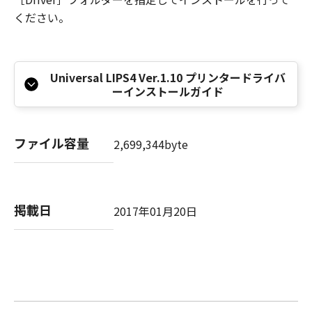
本条項中で使用される"the SOFTWARE"とは、
ください。
本契約書中で定義される「本ソフトウェア」を
意味し、指し示すものとします。
10．分離可能性
本契約書のいずれかの条項またはその一部が法
Universal LIPS4 Ver.1.10 プリンタードライバ
ーインストールガイド
律により無効であると決定された場合でも、そ
の他の条項は完全に有効に存続するものとしま
す。
ファイル容量
2,699,344byte
以 上
キヤノン株式会社
掲載日
2017年01月20日
No.026373