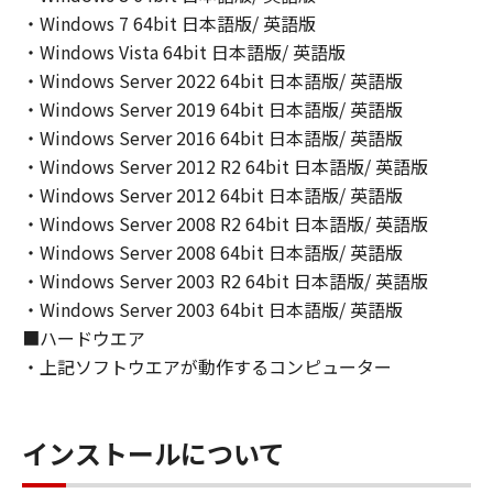
(2) キヤノン、キヤノンのライセンサー、キヤノ
・Windows 7 64bit 日本語版/ 英語版
ンの子会社、キヤノンの関連会社、それらの販
・Windows Vista 64bit 日本語版/ 英語版
売代理店または販売店のいずれも、「本ソフト
・Windows Server 2022 64bit 日本語版/ 英語版
ウェア」の使用または使用不能から生ずるいか
・Windows Server 2019 64bit 日本語版/ 英語版
なる損害（逸失利益およびその他の派生的また
・Windows Server 2016 64bit 日本語版/ 英語版
は付随的な損害を含むがこれらに限定されない
・Windows Server 2012 R2 64bit 日本語版/ 英語版
全ての損害を言います。）について、適用法で
・Windows Server 2012 64bit 日本語版/ 英語版
認められる限り、一切の責任を負わないものと
・Windows Server 2008 R2 64bit 日本語版/ 英語版
します。たとえ、キヤノン、キヤノンのライセ
・Windows Server 2008 64bit 日本語版/ 英語版
ンサー、キヤノンの子会社、キヤノンの関連会
社、それらの販売代理店または販売店がかかる
・Windows Server 2003 R2 64bit 日本語版/ 英語版
損害の可能性について知らされていた場合でも
・Windows Server 2003 64bit 日本語版/ 英語版
同様です。
■ハードウエア
(3) キヤノン、キヤノンのライセンサー、キヤノ
・上記ソフトウエアが動作するコンピューター
ンの子会社、キヤノンの関連会社、それらの販
売代理店または販売店のいずれも、「本ソフト
ウェア」、または「本ソフトウェア」の使用に
インストールについて
起因または関連してお客様と第三者との間に生
じたいかなる紛争についても、一切責任を負わ