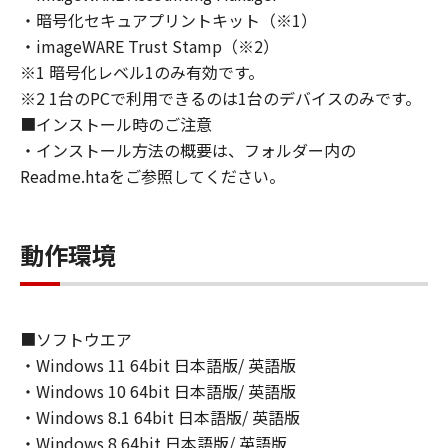
トウェア」の全部または一部を、直接または間
・暗号化セキュアプリントキット（※1）
接に輸出してはなりません。
・imageWARE Trust Stamp（※2）
６．サポートおよびアップデート
※1 暗号化レベル1のみ有効です。
キヤノン、キヤノンの子会社、関係会社、それ
※2 1台のPCで利用できるのは1台のデバイスのみです。
らの販売代理店および販売店、並びにキヤノン
■インストール時のご注意
のライセンサーは、お客様による「本ソフトウ
ェア」の使用を支援すること、および「本ソフ
・インストール方法の概要は、フォルダー内の
トウェア」に対してアップデート、バグの修正
Readme.htaをご参照してください。
あるいはサポートを行うことについて、いかな
る責任も負うものではありません。
７．保証の否認・免責
動作環境
(1) 「本ソフトウェア」は、『現状のまま』の
状態で使用許諾されます。キヤノン、キヤノン
のライセンサー、キヤノンの子会社、キヤノン
■ソフトウエア
の関連会社、それらの販売代理店または販売店
・Windows 11 64bit 日本語版/ 英語版
のいずれも、「本ソフトウェア」に関して、商
品性および特定の目的への適合性の保証を含
・Windows 10 64bit 日本語版/ 英語版
め、いかなる保証も、明示たると黙示たるとを
・Windows 8.1 64bit 日本語版/ 英語版
問わず一切しないものとします。
・Windows 8 64bit 日本語版/ 英語版