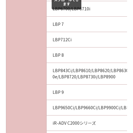
ます
LBP6700/LBP6710i
LBP 7
LBP712Ci
LBP 8
LBP843Ci/LBP8610/LBP8620/LBP8630/
0e/LBP8720/LBP8730i/LBP8900
LBP 9
LBP9650Ci/LBP9660Ci/LBP9900Ci/LBP9
iR-ADV C2000シリーズ