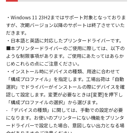
通じて接続されたコンピューター上で、かかる
コンピューターの使用者に対して「本ソフトウ
・Windows 11 23H2まではサポート対象となっておりま
ェア」を使用させることができますが、かかる
すが、次期バージョン以降のサポートは終了させていた
コンピューターの使用者に本契約書上の義務お
よび条件を遵守させるとともに、その履行に関
だきます。
し全責任を負うことを条件とします。
・日本語と英語に対応したプリンタードライバーです。
(2) お客様は、上記(1)に基づいて「本ソフトウ
■本プリンタードライバーのご使用に際しては、以下の
ェア」を使用するためのバックアップとして、
ような制限事項があります。ご使用にあたってはあらか
「本ソフトウェア」を１部、複製することがで
じめこれらの点にご注意ください。
きます。
・インストール時にデバイスの種類、用途に合わせて
(3) 上記(1)および(2)に定める場合を除き、キヤ
「構成プロファイル」を指定します。工場出荷は「自動
ノンまたはキヤノンのライセンサーのいかなる
選択」でドライバーがインストールの際にデバイスを確
知的財産権も、明示たると黙示たるとを問わ
認して設定します。変更が必要なときは[変更]を押下し
ず、本契約書によってお客様に譲渡あるいは許
「構成プロファイルの選択」から選びます。
諾されるものではありません。
- 「デバイスの種類」に関しては、手動での設定が必要
２．制限
になります。お使いのプリンターにない機能をプリンタ
(1) お客様は、再使用許諾、譲渡、販売、頒
布、リースもしくは貸与その他の方法により、
ードライバーで設定した場合、意図しない出力となる場
第三者に「本ソフトウェア」を使用させること