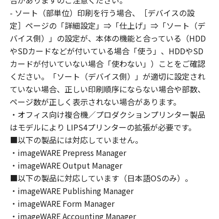
合がありますのご注意ください。
はできません。
- ソート（部単位）印刷を行う場合、［デバイスの設
(2) お客様は、「本ソフトウェア」の全部また
定］ページの「詳細設定」⇒「仕上げ」⇒「ソート（デ
は一部を修正、改変、逆コンパイル、逆アセン
バイス側）」の設定が、本体の機能と合っている（HDD
ブル、その他リバースエンジニアリング等する
やSDカードなどが付いている場合「使う」、HDDやSD
ことはできません。また第三者にこのような行
カードが付いていない場合「使わない」）ことをご確認
為をさせてはなりません。
ください。「ソート（デバイス側）」が適切に設定され
３．著作権表示
ていない場合、正しい印刷順序にならない場合や部数、
お客様は、「本ソフトウェア」に含まれるキヤ
ページ数が正しく表示されない場合があります。
ノンまたはキヤノンのライセンサーの著作権表
・オフィス向け複合機／プロダクションプリンター製品
示を変更し、除去しもしくは削除してはなりま
はモデルにより LIPS4プリンターの拡張が必要です。
せん。
４．所有権
■以下の製品には対応していません。
「本ソフトウェア」に係る権原および所有権
・imageWARE Prepress Manager
は、その内容によりキヤノンまたはキヤノンの
・imageWARE Output Manager
ライセンサーに帰属します。
■以下の製品に対応しています（日本語OSのみ）。
５．輸出
・imageWARE Publishing Manager
お客様は、日本国政府または関連する外国政府
・imageWARE Form Manager
より必要な許可等を得ることなしに、「本ソフ
・imageWARE Accounting Manager