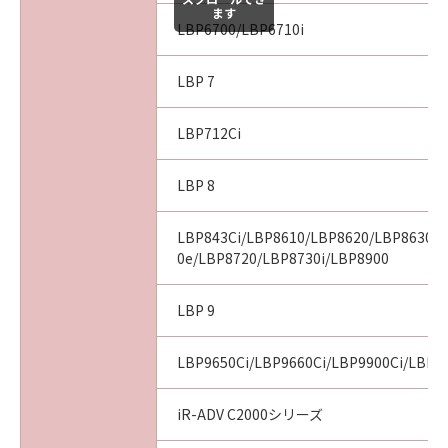
ます
LBP6700/LBP6710i
LBP 7
LBP712Ci
LBP 8
LBP843Ci/LBP8610/LBP8620/LBP8630/
0e/LBP8720/LBP8730i/LBP8900
LBP 9
LBP9650Ci/LBP9660Ci/LBP9900Ci/LBP9
iR-ADV C2000シリーズ