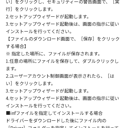
い］をクリックし、セキュリティーの警告画面で、［実
定は、本契約書の終了後も効力を有します。
９．U.S. GOVERNMENT RESTRICTED RIGHTS
行］をクリックします。
NOTICE
2.セットアップウィザードが起動します。
“米国政府エンドユーザー”とは、米国政府の機
3.セットアップウィザード起動後は、画面の指示に従い
関また団体を意味します。もしお客様が米国政
インストールを行ってください。
府エンドユーザーである場合、以下の規定が適
【ファイルのダウンロード画面で、［保存］をクリック
用されます：The SOFTWARE is a "commercial
する場合】
item," as that term is defined at 48 C.F.R.
※ 指定した場所に、ファイルが保存されます。
2.101 (Oct 1995), consisting of "commercial
1.任意の場所にファイルを保存して、ダブルクリックし
computer software" and "commercial
ます。
computer software documentation," as such
2.ユーザーアカウント制御画面が表示されたら、［は
terms are used in 48 C.F.R. 12.212 (Sept 1995).
い］をクリックします。
Consistent with 48 C.F.R. 12.212 and 48 C.F.R.
3.セットアップウィザードが起動します。
227.7202-1 through 227.7202-4 (June 1995),
all U.S. Government End Users shall acquire
4.セットアップウィザード起動後は、画面の指示に従い
the SOFTWARE with only those rights set
インストールを行ってください。
forth herein. The manufacturer is Canon
■infファイルを指定してインストールする場合
Inc./30-2, Shimomaruko 3-chome, Ohta-ku,
ドライバーをダウンロードした後にファイル内の
Tokyo 146-8501, Japan.
［Driver］フォルダーを指定してインストールを行って