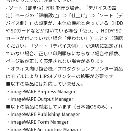
合がありますのご注意ください。
はできません。
- ソート（部単位）印刷を行う場合、［デバイスの設
(2) お客様は、「本ソフトウェア」の全部また
定］ページの「詳細設定」⇒「仕上げ」⇒「ソート（デ
は一部を修正、改変、逆コンパイル、逆アセン
バイス側）」の設定が、本体の機能と合っている（HDD
ブル、その他リバースエンジニアリング等する
やSDカードなどが付いている場合「使う」、HDDやSD
ことはできません。また第三者にこのような行
カードが付いていない場合「使わない」）ことをご確認
為をさせてはなりません。
ください。「ソート（デバイス側）」が適切に設定され
３．著作権表示
ていない場合、正しい印刷順序にならない場合や部数、
お客様は、「本ソフトウェア」に含まれるキヤ
ページ数が正しく表示されない場合があります。
ノンまたはキヤノンのライセンサーの著作権表
・オフィス向け複合機／プロダクションプリンター製品
示を変更し、除去しもしくは削除してはなりま
はモデルにより LIPS4プリンターの拡張が必要です。
せん。
４．所有権
■以下の製品には対応していません。
「本ソフトウェア」に係る権原および所有権
・imageWARE Prepress Manager
は、その内容によりキヤノンまたはキヤノンの
・imageWARE Output Manager
ライセンサーに帰属します。
■以下の製品に対応しています（日本語OSのみ）。
５．輸出
・imageWARE Publishing Manager
お客様は、日本国政府または関連する外国政府
・imageWARE Form Manager
より必要な許可等を得ることなしに、「本ソフ
・imageWARE Accounting Manager