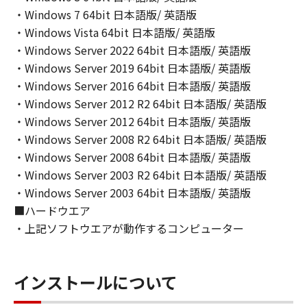
(2) キヤノン、キヤノンのライセンサー、キヤノ
・Windows 7 64bit 日本語版/ 英語版
ンの子会社、キヤノンの関連会社、それらの販
・Windows Vista 64bit 日本語版/ 英語版
売代理店または販売店のいずれも、「本ソフト
・Windows Server 2022 64bit 日本語版/ 英語版
ウェア」の使用または使用不能から生ずるいか
・Windows Server 2019 64bit 日本語版/ 英語版
なる損害（逸失利益およびその他の派生的また
・Windows Server 2016 64bit 日本語版/ 英語版
は付随的な損害を含むがこれらに限定されない
・Windows Server 2012 R2 64bit 日本語版/ 英語版
全ての損害を言います。）について、適用法で
・Windows Server 2012 64bit 日本語版/ 英語版
認められる限り、一切の責任を負わないものと
・Windows Server 2008 R2 64bit 日本語版/ 英語版
します。たとえ、キヤノン、キヤノンのライセ
・Windows Server 2008 64bit 日本語版/ 英語版
ンサー、キヤノンの子会社、キヤノンの関連会
社、それらの販売代理店または販売店がかかる
・Windows Server 2003 R2 64bit 日本語版/ 英語版
損害の可能性について知らされていた場合でも
・Windows Server 2003 64bit 日本語版/ 英語版
同様です。
■ハードウエア
(3) キヤノン、キヤノンのライセンサー、キヤノ
・上記ソフトウエアが動作するコンピューター
ンの子会社、キヤノンの関連会社、それらの販
売代理店または販売店のいずれも、「本ソフト
ウェア」、または「本ソフトウェア」の使用に
インストールについて
起因または関連してお客様と第三者との間に生
じたいかなる紛争についても、一切責任を負わ