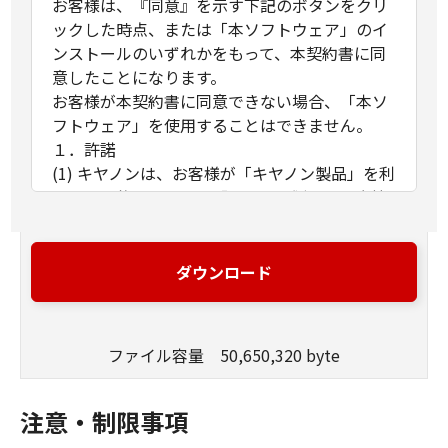
お客様は、『同意』を示す下記のボタンをクリ
ックした時点、または「本ソフトウェア」のイ
ンストールのいずれかをもって、本契約書に同
意したことになります。
お客様が本契約書に同意できない場合、「本ソ
フトウェア」を使用することはできません。
１．許諾
(1) キヤノンは、お客様が「キヤノン製品」を利
用する目的のために、「キヤノン製品」に直接
またはネットワークを通じ接続される複数のコ
ンピューター（以下「指定機器」と言いま
す。）において、「本ソフトウェア」を使用
ダウンロード
（本契約書においては、「本ソフトウェア」を
コンピューターの記憶媒体上にインストールす
ること、またはコンピューターにおいて表示す
ファイル容量 50,650,320 byte
ること、アクセスすること、もしくは実行する
ことのいずれも含むものとします。）するため
の非独占的権利をお客様に対して許諾します。
注意・制限事項
お客様は、また「指定機器」にネットワークを