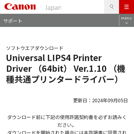
検
このページの本文へ
メ
索
ロ
ニ
menu
サポート
ー
ュ
カ
ー
ル
ナ
ソフトウエアダウンロード
ビ
Universal LIPS4 Printer
Driver （64bit） Ver.1.10 （機
種共通プリンタードライバー）
更新日：2024年09月05日
ダウンロード前に下記の使用許諾契約書を必ずお読みく
ださい。
ダウンロードを開始された場合には本許諾書に同意され