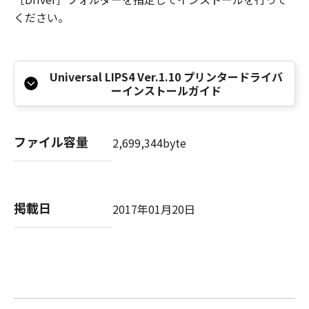
本条項中で使用される"the SOFTWARE"とは、
ください。
本契約書中で定義される「本ソフトウェア」を
意味し、指し示すものとします。
10．分離可能性
本契約書のいずれかの条項またはその一部が法
Universal LIPS4 Ver.1.10 プリンタードライバ
ーインストールガイド
律により無効であると決定された場合でも、そ
の他の条項は完全に有効に存続するものとしま
す。
ファイル容量
2,699,344byte
以 上
キヤノン株式会社
掲載日
2017年01月20日
No.026373