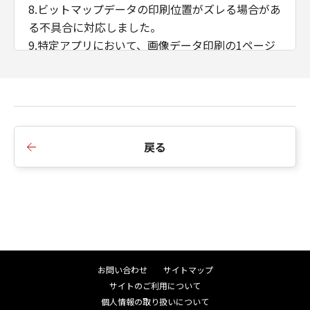
8.ビットマップデータの印刷位置がズレる場合があ
る不具合に対応しました。
9.特定アプリにおいて、画像データ印刷の1ページ
目と2ページ目の印刷結果が異なる不具合に対応し
ました。
10.プリンタードライバーの［出力方法］を［保存
+ボックス番号指定］に設定した状態で［お気に入
り］を変更すると、ボックス番号が初期値0に戻っ
戻る
てしまう不具合に対応しました。
11.はがき用紙サイズの出力時間が遅くなる不具合
に対応しました。
12.ドライバーモジュールでアクセス違反（Access
Violation）が発生した際に正しくエラーを返すよ
う変更しました。
13.iPR C800でユーザー定義用紙サイズを正しく認
お問い合わせ
サイトマップ
識しない場合がある不具合に対応しました。
サイトのご利用について
14.マルチリンガル対応の仕様を変更しました。
個人情報の取り扱いについて