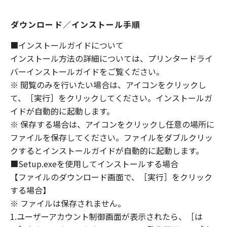
ないものとします。
８．契約期間
ダウンロード／インストール手順
(1) 本契約書は、お客様が、『同意』を示す下
■インストールガイドについて
記のボタンをクリックした時点、または「本ソ
インストール方法の詳細については、プリンタードライ
フトウェア」をインストールした時点で発効
バーインストールガイドをご覧ください。
し、下記(2)または(3)により終了されるまで有
効に存続します。
※ 閲覧のみを行いたい場合は、アイコンをクリックし
(2) お客様は、「本ソフトウェア」およびその
て、［実行］をクリックしてください。インストールガ
複製物のすべてを廃棄および消去することによ
イドが自動的に起動します。
り、本契約書を終了させることができます。
※ 保存する場合は、アイコンをクリックし任意の場所に
(3) お客様が本契約書のいずれかの条項に違反
ファイルを保存してください。ファイルをダブルクリッ
した場合、本契約書は直ちに終了します。
クするとインストールガイドが自動的に起動します。
(4) お客様は、上記(3)によって本契約書が終了
■Setup.exeを使用してインストールする場合
した場合、速やかに、「本ソフトウェア」およ
【ファイルのダウンロード画面で、［実行］をクリック
びその複製物のすべてを廃棄または消去するも
する場合】
のとします。
※ ファイルは保存されません。
(5) 上記にかかわらず、本契約書第2条、第4条
1.ユーザーアカウント制御画面が表示されたら、［は
から第7条まで、第8条第4項および第10条の規