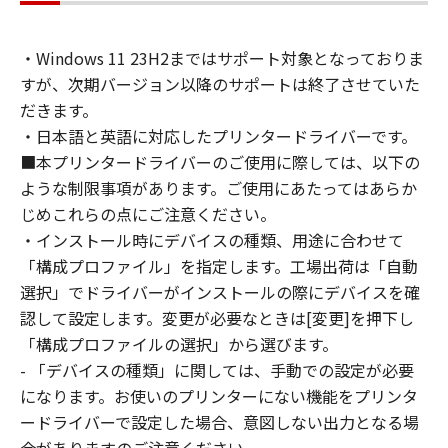
通じて接続されたコンピューター上で、かかる
コンピューターの使用者に対して「本ソフトウ
・Windows 11 23H2まではサポート対象となっておりま
ェア」を使用させることができますが、かかる
すが、次期バージョン以降のサポートは終了させていた
コンピューターの使用者に本契約書上の義務お
よび条件を遵守させるとともに、その履行に関
だきます。
し全責任を負うことを条件とします。
・日本語と英語に対応したプリンタードライバーです。
(2) お客様は、上記(1)に基づいて「本ソフトウ
■本プリンタードライバーのご使用に際しては、以下の
ェア」を使用するためのバックアップとして、
ような制限事項があります。ご使用にあたってはあらか
「本ソフトウェア」を１部、複製することがで
じめこれらの点にご注意ください。
きます。
・インストール時にデバイスの種類、用途に合わせて
(3) 上記(1)および(2)に定める場合を除き、キヤ
「構成プロファイル」を指定します。工場出荷は「自動
ノンまたはキヤノンのライセンサーのいかなる
選択」でドライバーがインストールの際にデバイスを確
知的財産権も、明示たると黙示たるとを問わ
認して設定します。変更が必要なときは[変更]を押下し
ず、本契約書によってお客様に譲渡あるいは許
「構成プロファイルの選択」から選びます。
諾されるものではありません。
- 「デバイスの種類」に関しては、手動での設定が必要
２．制限
になります。お使いのプリンターにない機能をプリンタ
(1) お客様は、再使用許諾、譲渡、販売、頒
布、リースもしくは貸与その他の方法により、
ードライバーで設定した場合、意図しない出力となる場
第三者に「本ソフトウェア」を使用させること