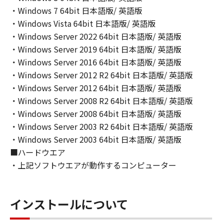
(2) キヤノン、キヤノンのライセンサー、キヤノ
・Windows 7 64bit 日本語版/ 英語版
ンの子会社、キヤノンの関連会社、それらの販
・Windows Vista 64bit 日本語版/ 英語版
売代理店または販売店のいずれも、「本ソフト
・Windows Server 2022 64bit 日本語版/ 英語版
ウェア」の使用または使用不能から生ずるいか
・Windows Server 2019 64bit 日本語版/ 英語版
なる損害（逸失利益およびその他の派生的また
・Windows Server 2016 64bit 日本語版/ 英語版
は付随的な損害を含むがこれらに限定されない
・Windows Server 2012 R2 64bit 日本語版/ 英語版
全ての損害を言います。）について、適用法で
・Windows Server 2012 64bit 日本語版/ 英語版
認められる限り、一切の責任を負わないものと
・Windows Server 2008 R2 64bit 日本語版/ 英語版
します。たとえ、キヤノン、キヤノンのライセ
・Windows Server 2008 64bit 日本語版/ 英語版
ンサー、キヤノンの子会社、キヤノンの関連会
社、それらの販売代理店または販売店がかかる
・Windows Server 2003 R2 64bit 日本語版/ 英語版
損害の可能性について知らされていた場合でも
・Windows Server 2003 64bit 日本語版/ 英語版
同様です。
■ハードウエア
(3) キヤノン、キヤノンのライセンサー、キヤノ
・上記ソフトウエアが動作するコンピューター
ンの子会社、キヤノンの関連会社、それらの販
売代理店または販売店のいずれも、「本ソフト
ウェア」、または「本ソフトウェア」の使用に
インストールについて
起因または関連してお客様と第三者との間に生
じたいかなる紛争についても、一切責任を負わ