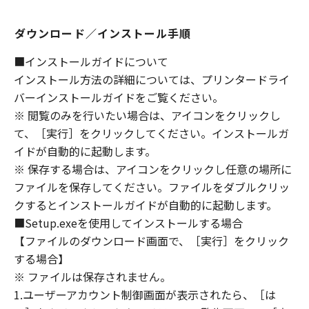
ないものとします。
８．契約期間
ダウンロード／インストール手順
(1) 本契約書は、お客様が、『同意』を示す下
■インストールガイドについて
記のボタンをクリックした時点、または「本ソ
インストール方法の詳細については、プリンタードライ
フトウェア」をインストールした時点で発効
バーインストールガイドをご覧ください。
し、下記(2)または(3)により終了されるまで有
効に存続します。
※ 閲覧のみを行いたい場合は、アイコンをクリックし
(2) お客様は、「本ソフトウェア」およびその
て、［実行］をクリックしてください。インストールガ
複製物のすべてを廃棄および消去することによ
イドが自動的に起動します。
り、本契約書を終了させることができます。
※ 保存する場合は、アイコンをクリックし任意の場所に
(3) お客様が本契約書のいずれかの条項に違反
ファイルを保存してください。ファイルをダブルクリッ
した場合、本契約書は直ちに終了します。
クするとインストールガイドが自動的に起動します。
(4) お客様は、上記(3)によって本契約書が終了
■Setup.exeを使用してインストールする場合
した場合、速やかに、「本ソフトウェア」およ
【ファイルのダウンロード画面で、［実行］をクリック
びその複製物のすべてを廃棄または消去するも
する場合】
のとします。
※ ファイルは保存されません。
(5) 上記にかかわらず、本契約書第2条、第4条
1.ユーザーアカウント制御画面が表示されたら、［は
から第7条まで、第8条第4項および第10条の規