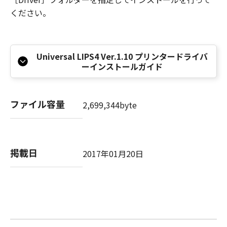
本条項中で使用される"the SOFTWARE"とは、
ください。
本契約書中で定義される「本ソフトウェア」を
意味し、指し示すものとします。
10．分離可能性
本契約書のいずれかの条項またはその一部が法
Universal LIPS4 Ver.1.10 プリンタードライバ
ーインストールガイド
律により無効であると決定された場合でも、そ
の他の条項は完全に有効に存続するものとしま
す。
ファイル容量
2,699,344byte
以 上
キヤノン株式会社
掲載日
2017年01月20日
No.026373