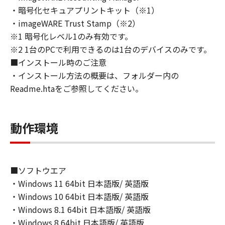
トウェア」の全部または一部を、直接または間
・暗号化セキュアプリントキット（※1）
接に輸出してはなりません。
・imageWARE Trust Stamp（※2）
６．サポートおよびアップデート
※1 暗号化レベル1のみ有効です。
キヤノン、キヤノンの子会社、関係会社、それ
※2 1台のPCで利用できるのは1台のデバイスのみです。
らの販売代理店および販売店、並びにキヤノン
■インストール時のご注意
のライセンサーは、お客様による「本ソフトウ
ェア」の使用を支援すること、および「本ソフ
・インストール方法の概要は、フォルダー内の
トウェア」に対してアップデート、バグの修正
Readme.htaをご参照してください。
あるいはサポートを行うことについて、いかな
る責任も負うものではありません。
７．保証の否認・免責
動作環境
(1) 「本ソフトウェア」は、『現状のまま』の
状態で使用許諾されます。キヤノン、キヤノン
のライセンサー、キヤノンの子会社、キヤノン
■ソフトウエア
の関連会社、それらの販売代理店または販売店
・Windows 11 64bit 日本語版/ 英語版
のいずれも、「本ソフトウェア」に関して、商
品性および特定の目的への適合性の保証を含
・Windows 10 64bit 日本語版/ 英語版
め、いかなる保証も、明示たると黙示たるとを
・Windows 8.1 64bit 日本語版/ 英語版
問わず一切しないものとします。
・Windows 8 64bit 日本語版/ 英語版