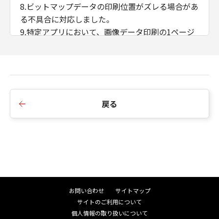
8.ビットマップデータの印刷位置がズレる場合があ
る不具合に対応しました。
9.特定アプリにおいて、画像データ印刷の1ページ
目と2ページ目の印刷結果が異なる不具合に対応し
ました。
10.プリンタードライバーの［出力方法］を［保存
+ボックス番号指定］に設定した状態で［お気に入
り］を変更すると、ボックス番号が初期値0に戻っ
戻る
てしまう不具合に対応しました。
11.はがき用紙サイズの出力時間が遅くなる不具合
に対応しました。
12.ドライバーモジュールでアクセス違反（Access
Violation）が発生した際に正しくエラーを返すよ
う変更しました。
13.iPR C800でユーザー定義用紙サイズを正しく認
お問い合わせ
サイトマップ
識しない場合がある不具合に対応しました。
サイトのご利用について
14.マルチリンガル対応の仕様を変更しました。
個人情報の取り扱いについて