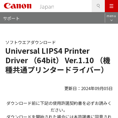
検
このページの本文へ
メ
索
ロ
ニ
menu
サポート
ー
ュ
カ
ー
ル
ナ
ソフトウエアダウンロード
ビ
Universal LIPS4 Printer
Driver （64bit） Ver.1.10 （機
種共通プリンタードライバー）
更新日：2024年09月05日
ダウンロード前に下記の使用許諾契約書を必ずお読みく
ださい。
ダウンロードを開始された場合には本許諾書に同意され