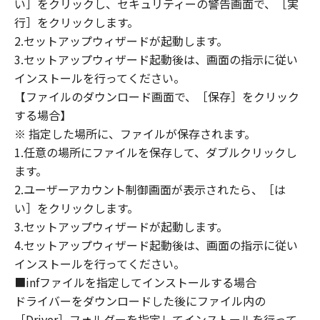
い］をクリックし、セキュリティーの警告画面で、［実
定は、本契約書の終了後も効力を有します。
９．U.S. GOVERNMENT RESTRICTED RIGHTS
行］をクリックします。
NOTICE
2.セットアップウィザードが起動します。
“米国政府エンドユーザー”とは、米国政府の機
3.セットアップウィザード起動後は、画面の指示に従い
関また団体を意味します。もしお客様が米国政
インストールを行ってください。
府エンドユーザーである場合、以下の規定が適
【ファイルのダウンロード画面で、［保存］をクリック
用されます：The SOFTWARE is a "commercial
する場合】
item," as that term is defined at 48 C.F.R.
※ 指定した場所に、ファイルが保存されます。
2.101 (Oct 1995), consisting of "commercial
1.任意の場所にファイルを保存して、ダブルクリックし
computer software" and "commercial
ます。
computer software documentation," as such
2.ユーザーアカウント制御画面が表示されたら、［は
terms are used in 48 C.F.R. 12.212 (Sept 1995).
い］をクリックします。
Consistent with 48 C.F.R. 12.212 and 48 C.F.R.
3.セットアップウィザードが起動します。
227.7202-1 through 227.7202-4 (June 1995),
all U.S. Government End Users shall acquire
4.セットアップウィザード起動後は、画面の指示に従い
the SOFTWARE with only those rights set
インストールを行ってください。
forth herein. The manufacturer is Canon
■infファイルを指定してインストールする場合
Inc./30-2, Shimomaruko 3-chome, Ohta-ku,
ドライバーをダウンロードした後にファイル内の
Tokyo 146-8501, Japan.
［Driver］フォルダーを指定してインストールを行って