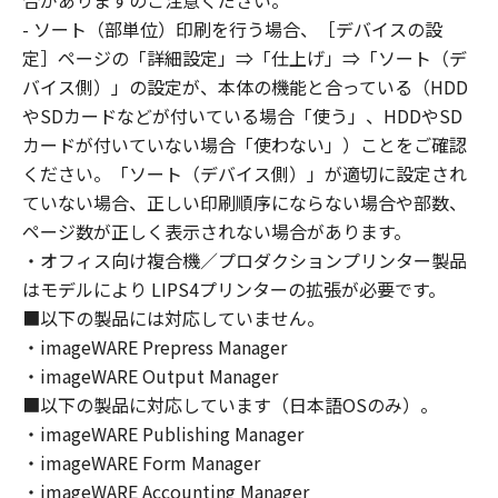
合がありますのご注意ください。
はできません。
- ソート（部単位）印刷を行う場合、［デバイスの設
(2) お客様は、「本ソフトウェア」の全部また
定］ページの「詳細設定」⇒「仕上げ」⇒「ソート（デ
は一部を修正、改変、逆コンパイル、逆アセン
バイス側）」の設定が、本体の機能と合っている（HDD
ブル、その他リバースエンジニアリング等する
やSDカードなどが付いている場合「使う」、HDDやSD
ことはできません。また第三者にこのような行
カードが付いていない場合「使わない」）ことをご確認
為をさせてはなりません。
ください。「ソート（デバイス側）」が適切に設定され
３．著作権表示
ていない場合、正しい印刷順序にならない場合や部数、
お客様は、「本ソフトウェア」に含まれるキヤ
ページ数が正しく表示されない場合があります。
ノンまたはキヤノンのライセンサーの著作権表
・オフィス向け複合機／プロダクションプリンター製品
示を変更し、除去しもしくは削除してはなりま
はモデルにより LIPS4プリンターの拡張が必要です。
せん。
４．所有権
■以下の製品には対応していません。
「本ソフトウェア」に係る権原および所有権
・imageWARE Prepress Manager
は、その内容によりキヤノンまたはキヤノンの
・imageWARE Output Manager
ライセンサーに帰属します。
■以下の製品に対応しています（日本語OSのみ）。
５．輸出
・imageWARE Publishing Manager
お客様は、日本国政府または関連する外国政府
・imageWARE Form Manager
より必要な許可等を得ることなしに、「本ソフ
・imageWARE Accounting Manager