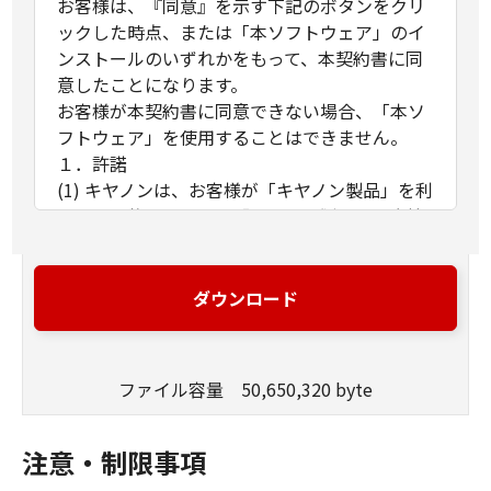
お客様は、『同意』を示す下記のボタンをクリ
ックした時点、または「本ソフトウェア」のイ
ンストールのいずれかをもって、本契約書に同
意したことになります。
お客様が本契約書に同意できない場合、「本ソ
フトウェア」を使用することはできません。
１．許諾
(1) キヤノンは、お客様が「キヤノン製品」を利
用する目的のために、「キヤノン製品」に直接
またはネットワークを通じ接続される複数のコ
ンピューター（以下「指定機器」と言いま
す。）において、「本ソフトウェア」を使用
ダウンロード
（本契約書においては、「本ソフトウェア」を
コンピューターの記憶媒体上にインストールす
ること、またはコンピューターにおいて表示す
ファイル容量 50,650,320 byte
ること、アクセスすること、もしくは実行する
ことのいずれも含むものとします。）するため
の非独占的権利をお客様に対して許諾します。
注意・制限事項
お客様は、また「指定機器」にネットワークを