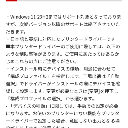
通じて接続されたコンピューター上で、かかる
コンピューターの使用者に対して「本ソフトウ
・Windows 11 23H2まではサポート対象となっておりま
ェア」を使用させることができますが、かかる
すが、次期バージョン以降のサポートは終了させていた
コンピューターの使用者に本契約書上の義務お
よび条件を遵守させるとともに、その履行に関
だきます。
し全責任を負うことを条件とします。
・日本語と英語に対応したプリンタードライバーです。
(2) お客様は、上記(1)に基づいて「本ソフトウ
■本プリンタードライバーのご使用に際しては、以下の
ェア」を使用するためのバックアップとして、
ような制限事項があります。ご使用にあたってはあらか
「本ソフトウェア」を１部、複製することがで
じめこれらの点にご注意ください。
きます。
・インストール時にデバイスの種類、用途に合わせて
(3) 上記(1)および(2)に定める場合を除き、キヤ
「構成プロファイル」を指定します。工場出荷は「自動
ノンまたはキヤノンのライセンサーのいかなる
選択」でドライバーがインストールの際にデバイスを確
知的財産権も、明示たると黙示たるとを問わ
認して設定します。変更が必要なときは[変更]を押下し
ず、本契約書によってお客様に譲渡あるいは許
「構成プロファイルの選択」から選びます。
諾されるものではありません。
- 「デバイスの種類」に関しては、手動での設定が必要
２．制限
になります。お使いのプリンターにない機能をプリンタ
(1) お客様は、再使用許諾、譲渡、販売、頒
布、リースもしくは貸与その他の方法により、
ードライバーで設定した場合、意図しない出力となる場
第三者に「本ソフトウェア」を使用させること