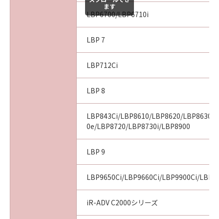
ます
LBP6700/LBP6710i
LBP 7
LBP712Ci
LBP 8
LBP843Ci/LBP8610/LBP8620/LBP8630/
0e/LBP8720/LBP8730i/LBP8900
LBP 9
LBP9650Ci/LBP9660Ci/LBP9900Ci/LBP9
iR-ADV C2000シリーズ