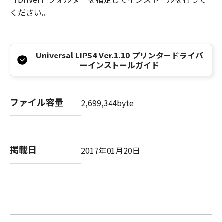
本条項中で使用される"the SOFTWARE"とは、
ください。
本契約書中で定義される「本ソフトウェア」を
意味し、指し示すものとします。
10．分離可能性
本契約書のいずれかの条項またはその一部が法
Universal LIPS4 Ver.1.10 プリンタードライバ
ーインストールガイド
律により無効であると決定された場合でも、そ
の他の条項は完全に有効に存続するものとしま
す。
ファイル容量
2,699,344byte
以 上
キヤノン株式会社
掲載日
2017年01月20日
No.026373