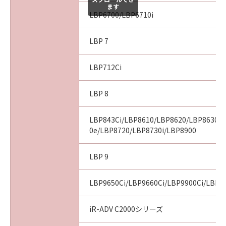
ます
LBP6700/LBP6710i
LBP 7
LBP712Ci
LBP 8
LBP843Ci/LBP8610/LBP8620/LBP8630/
0e/LBP8720/LBP8730i/LBP8900
LBP 9
LBP9650Ci/LBP9660Ci/LBP9900Ci/LBP9
iR-ADV C2000シリーズ