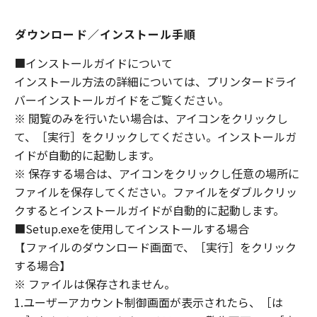
ないものとします。
８．契約期間
ダウンロード／インストール手順
(1) 本契約書は、お客様が、『同意』を示す下
■インストールガイドについて
記のボタンをクリックした時点、または「本ソ
インストール方法の詳細については、プリンタードライ
フトウェア」をインストールした時点で発効
バーインストールガイドをご覧ください。
し、下記(2)または(3)により終了されるまで有
効に存続します。
※ 閲覧のみを行いたい場合は、アイコンをクリックし
(2) お客様は、「本ソフトウェア」およびその
て、［実行］をクリックしてください。インストールガ
複製物のすべてを廃棄および消去することによ
イドが自動的に起動します。
り、本契約書を終了させることができます。
※ 保存する場合は、アイコンをクリックし任意の場所に
(3) お客様が本契約書のいずれかの条項に違反
ファイルを保存してください。ファイルをダブルクリッ
した場合、本契約書は直ちに終了します。
クするとインストールガイドが自動的に起動します。
(4) お客様は、上記(3)によって本契約書が終了
■Setup.exeを使用してインストールする場合
した場合、速やかに、「本ソフトウェア」およ
【ファイルのダウンロード画面で、［実行］をクリック
びその複製物のすべてを廃棄または消去するも
する場合】
のとします。
※ ファイルは保存されません。
(5) 上記にかかわらず、本契約書第2条、第4条
1.ユーザーアカウント制御画面が表示されたら、［は
から第7条まで、第8条第4項および第10条の規