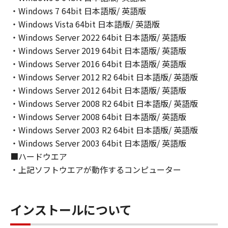
(2) キヤノン、キヤノンのライセンサー、キヤノ
・Windows 7 64bit 日本語版/ 英語版
ンの子会社、キヤノンの関連会社、それらの販
・Windows Vista 64bit 日本語版/ 英語版
売代理店または販売店のいずれも、「本ソフト
・Windows Server 2022 64bit 日本語版/ 英語版
ウェア」の使用または使用不能から生ずるいか
・Windows Server 2019 64bit 日本語版/ 英語版
なる損害（逸失利益およびその他の派生的また
・Windows Server 2016 64bit 日本語版/ 英語版
は付随的な損害を含むがこれらに限定されない
・Windows Server 2012 R2 64bit 日本語版/ 英語版
全ての損害を言います。）について、適用法で
・Windows Server 2012 64bit 日本語版/ 英語版
認められる限り、一切の責任を負わないものと
・Windows Server 2008 R2 64bit 日本語版/ 英語版
します。たとえ、キヤノン、キヤノンのライセ
・Windows Server 2008 64bit 日本語版/ 英語版
ンサー、キヤノンの子会社、キヤノンの関連会
社、それらの販売代理店または販売店がかかる
・Windows Server 2003 R2 64bit 日本語版/ 英語版
損害の可能性について知らされていた場合でも
・Windows Server 2003 64bit 日本語版/ 英語版
同様です。
■ハードウエア
(3) キヤノン、キヤノンのライセンサー、キヤノ
・上記ソフトウエアが動作するコンピューター
ンの子会社、キヤノンの関連会社、それらの販
売代理店または販売店のいずれも、「本ソフト
ウェア」、または「本ソフトウェア」の使用に
インストールについて
起因または関連してお客様と第三者との間に生
じたいかなる紛争についても、一切責任を負わ