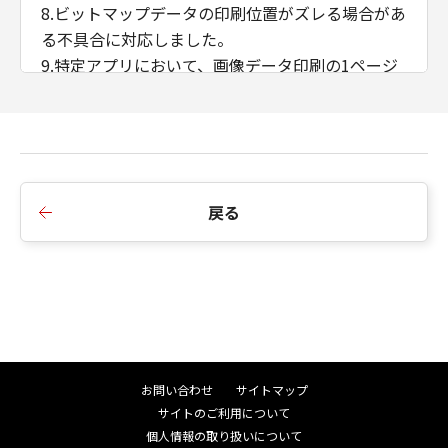
8.ビットマップデータの印刷位置がズレる場合があ
る不具合に対応しました。
9.特定アプリにおいて、画像データ印刷の1ページ
目と2ページ目の印刷結果が異なる不具合に対応し
ました。
10.プリンタードライバーの［出力方法］を［保存
+ボックス番号指定］に設定した状態で［お気に入
り］を変更すると、ボックス番号が初期値0に戻っ
戻る
てしまう不具合に対応しました。
11.はがき用紙サイズの出力時間が遅くなる不具合
に対応しました。
12.ドライバーモジュールでアクセス違反（Access
Violation）が発生した際に正しくエラーを返すよ
う変更しました。
13.iPR C800でユーザー定義用紙サイズを正しく認
お問い合わせ
サイトマップ
識しない場合がある不具合に対応しました。
サイトのご利用について
14.マルチリンガル対応の仕様を変更しました。
個人情報の取り扱いについて