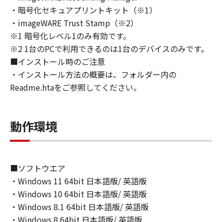
トウェア」の全部または一部を、直接または間
・暗号化セキュアプリントキット（※1）
接に輸出してはなりません。
・imageWARE Trust Stamp（※2）
６．サポートおよびアップデート
※1 暗号化レベル1のみ有効です。
キヤノン、キヤノンの子会社、関係会社、それ
※2 1台のPCで利用できるのは1台のデバイスのみです。
らの販売代理店および販売店、並びにキヤノン
■インストール時のご注意
のライセンサーは、お客様による「本ソフトウ
ェア」の使用を支援すること、および「本ソフ
・インストール方法の概要は、フォルダー内の
トウェア」に対してアップデート、バグの修正
Readme.htaをご参照してください。
あるいはサポートを行うことについて、いかな
る責任も負うものではありません。
７．保証の否認・免責
動作環境
(1) 「本ソフトウェア」は、『現状のまま』の
状態で使用許諾されます。キヤノン、キヤノン
のライセンサー、キヤノンの子会社、キヤノン
■ソフトウエア
の関連会社、それらの販売代理店または販売店
・Windows 11 64bit 日本語版/ 英語版
のいずれも、「本ソフトウェア」に関して、商
品性および特定の目的への適合性の保証を含
・Windows 10 64bit 日本語版/ 英語版
め、いかなる保証も、明示たると黙示たるとを
・Windows 8.1 64bit 日本語版/ 英語版
問わず一切しないものとします。
・Windows 8 64bit 日本語版/ 英語版