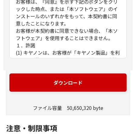
お客様は、『同意』を示す下記のボタンをクリ
ックした時点、または「本ソフトウェア」のイ
ンストールのいずれかをもって、本契約書に同
意したことになります。
お客様が本契約書に同意できない場合、「本ソ
フトウェア」を使用することはできません。
１．許諾
(1) キヤノンは、お客様が「キヤノン製品」を利
用する目的のために、「キヤノン製品」に直接
またはネットワークを通じ接続される複数のコ
ンピューター（以下「指定機器」と言いま
す。）において、「本ソフトウェア」を使用
ダウンロード
（本契約書においては、「本ソフトウェア」を
コンピューターの記憶媒体上にインストールす
ること、またはコンピューターにおいて表示す
ファイル容量 50,650,320 byte
ること、アクセスすること、もしくは実行する
ことのいずれも含むものとします。）するため
の非独占的権利をお客様に対して許諾します。
注意・制限事項
お客様は、また「指定機器」にネットワークを