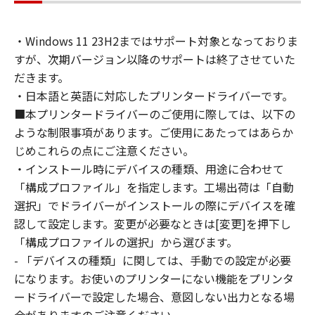
通じて接続されたコンピューター上で、かかる
コンピューターの使用者に対して「本ソフトウ
・Windows 11 23H2まではサポート対象となっておりま
ェア」を使用させることができますが、かかる
すが、次期バージョン以降のサポートは終了させていた
コンピューターの使用者に本契約書上の義務お
よび条件を遵守させるとともに、その履行に関
だきます。
し全責任を負うことを条件とします。
・日本語と英語に対応したプリンタードライバーです。
(2) お客様は、上記(1)に基づいて「本ソフトウ
■本プリンタードライバーのご使用に際しては、以下の
ェア」を使用するためのバックアップとして、
ような制限事項があります。ご使用にあたってはあらか
「本ソフトウェア」を１部、複製することがで
じめこれらの点にご注意ください。
きます。
・インストール時にデバイスの種類、用途に合わせて
(3) 上記(1)および(2)に定める場合を除き、キヤ
「構成プロファイル」を指定します。工場出荷は「自動
ノンまたはキヤノンのライセンサーのいかなる
選択」でドライバーがインストールの際にデバイスを確
知的財産権も、明示たると黙示たるとを問わ
認して設定します。変更が必要なときは[変更]を押下し
ず、本契約書によってお客様に譲渡あるいは許
「構成プロファイルの選択」から選びます。
諾されるものではありません。
- 「デバイスの種類」に関しては、手動での設定が必要
２．制限
になります。お使いのプリンターにない機能をプリンタ
(1) お客様は、再使用許諾、譲渡、販売、頒
布、リースもしくは貸与その他の方法により、
ードライバーで設定した場合、意図しない出力となる場
第三者に「本ソフトウェア」を使用させること