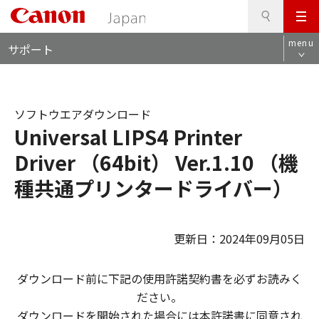
検
このページの本文へ
メ
索
ロ
ニ
menu
サポート
ー
ュ
カ
ー
ル
ナ
ソフトウエアダウンロード
ビ
Universal LIPS4 Printer
Driver （64bit） Ver.1.10 （機
種共通プリンタードライバー）
更新日：2024年09月05日
ダウンロード前に下記の使用許諾契約書を必ずお読みく
ださい。
ダウンロードを開始された場合には本許諾書に同意され