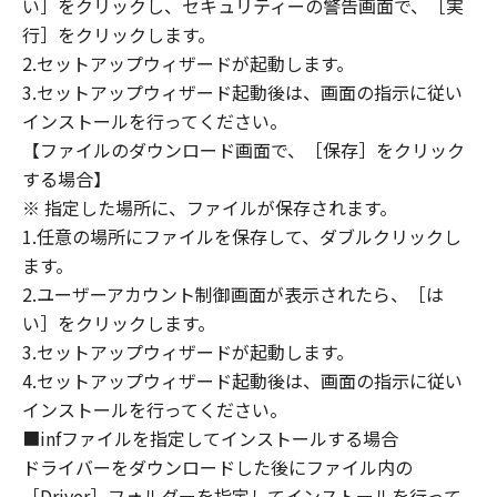
い］をクリックし、セキュリティーの警告画面で、［実
定は、本契約書の終了後も効力を有します。
９．U.S. GOVERNMENT RESTRICTED RIGHTS
行］をクリックします。
NOTICE
2.セットアップウィザードが起動します。
“米国政府エンドユーザー”とは、米国政府の機
3.セットアップウィザード起動後は、画面の指示に従い
関また団体を意味します。もしお客様が米国政
インストールを行ってください。
府エンドユーザーである場合、以下の規定が適
【ファイルのダウンロード画面で、［保存］をクリック
用されます：The SOFTWARE is a "commercial
する場合】
item," as that term is defined at 48 C.F.R.
※ 指定した場所に、ファイルが保存されます。
2.101 (Oct 1995), consisting of "commercial
1.任意の場所にファイルを保存して、ダブルクリックし
computer software" and "commercial
ます。
computer software documentation," as such
2.ユーザーアカウント制御画面が表示されたら、［は
terms are used in 48 C.F.R. 12.212 (Sept 1995).
い］をクリックします。
Consistent with 48 C.F.R. 12.212 and 48 C.F.R.
3.セットアップウィザードが起動します。
227.7202-1 through 227.7202-4 (June 1995),
all U.S. Government End Users shall acquire
4.セットアップウィザード起動後は、画面の指示に従い
the SOFTWARE with only those rights set
インストールを行ってください。
forth herein. The manufacturer is Canon
■infファイルを指定してインストールする場合
Inc./30-2, Shimomaruko 3-chome, Ohta-ku,
ドライバーをダウンロードした後にファイル内の
Tokyo 146-8501, Japan.
［Driver］フォルダーを指定してインストールを行って