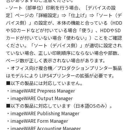
合がありますのご注意ください。
はできません。
- ソート（部単位）印刷を行う場合、［デバイスの設
(2) お客様は、「本ソフトウェア」の全部また
定］ページの「詳細設定」⇒「仕上げ」⇒「ソート（デ
は一部を修正、改変、逆コンパイル、逆アセン
バイス側）」の設定が、本体の機能と合っている（HDD
ブル、その他リバースエンジニアリング等する
やSDカードなどが付いている場合「使う」、HDDやSD
ことはできません。また第三者にこのような行
カードが付いていない場合「使わない」）ことをご確認
為をさせてはなりません。
ください。「ソート（デバイス側）」が適切に設定され
３．著作権表示
ていない場合、正しい印刷順序にならない場合や部数、
お客様は、「本ソフトウェア」に含まれるキヤ
ページ数が正しく表示されない場合があります。
ノンまたはキヤノンのライセンサーの著作権表
・オフィス向け複合機／プロダクションプリンター製品
示を変更し、除去しもしくは削除してはなりま
はモデルにより LIPS4プリンターの拡張が必要です。
せん。
４．所有権
■以下の製品には対応していません。
「本ソフトウェア」に係る権原および所有権
・imageWARE Prepress Manager
は、その内容によりキヤノンまたはキヤノンの
・imageWARE Output Manager
ライセンサーに帰属します。
■以下の製品に対応しています（日本語OSのみ）。
５．輸出
・imageWARE Publishing Manager
お客様は、日本国政府または関連する外国政府
・imageWARE Form Manager
より必要な許可等を得ることなしに、「本ソフ
・imageWARE Accounting Manager