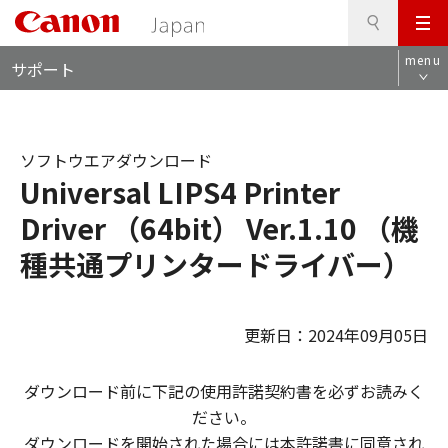
検
このページの本文へ
メ
索
ロ
ニ
menu
サポート
ー
ュ
カ
ー
ル
ナ
ソフトウエアダウンロード
ビ
Universal LIPS4 Printer
Driver （64bit） Ver.1.10 （機
種共通プリンタードライバー）
更新日：2024年09月05日
ダウンロード前に下記の使用許諾契約書を必ずお読みく
ださい。
ダウンロードを開始された場合には本許諾書に同意され