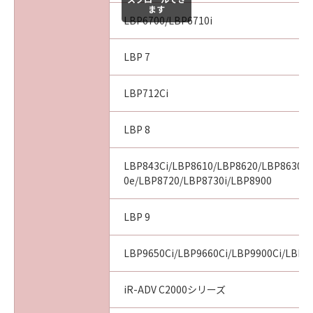
ます
LBP6700/LBP6710i
LBP 7
LBP712Ci
LBP 8
LBP843Ci/LBP8610/LBP8620/LBP8630/
0e/LBP8720/LBP8730i/LBP8900
LBP 9
LBP9650Ci/LBP9660Ci/LBP9900Ci/LBP9
iR-ADV C2000シリーズ