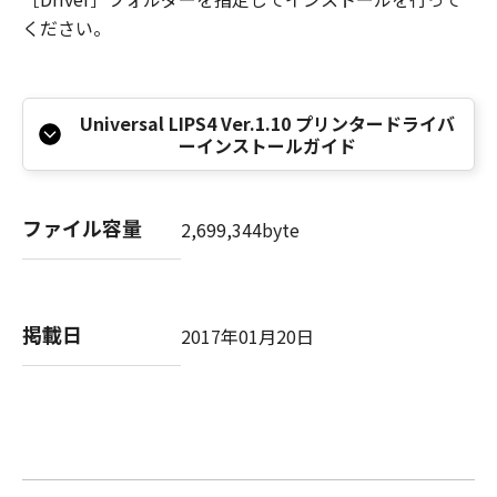
本条項中で使用される"the SOFTWARE"とは、
ください。
本契約書中で定義される「本ソフトウェア」を
意味し、指し示すものとします。
10．分離可能性
本契約書のいずれかの条項またはその一部が法
Universal LIPS4 Ver.1.10 プリンタードライバ
ーインストールガイド
律により無効であると決定された場合でも、そ
の他の条項は完全に有効に存続するものとしま
す。
ファイル容量
2,699,344byte
以 上
キヤノン株式会社
掲載日
2017年01月20日
No.026373