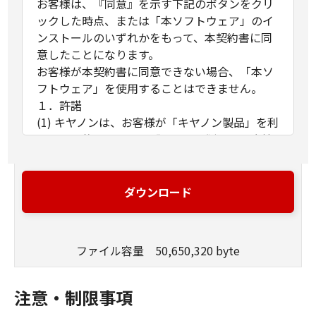
お客様は、『同意』を示す下記のボタンをクリ
ックした時点、または「本ソフトウェア」のイ
ンストールのいずれかをもって、本契約書に同
意したことになります。
お客様が本契約書に同意できない場合、「本ソ
フトウェア」を使用することはできません。
１．許諾
(1) キヤノンは、お客様が「キヤノン製品」を利
用する目的のために、「キヤノン製品」に直接
またはネットワークを通じ接続される複数のコ
ンピューター（以下「指定機器」と言いま
す。）において、「本ソフトウェア」を使用
ダウンロード
（本契約書においては、「本ソフトウェア」を
コンピューターの記憶媒体上にインストールす
ること、またはコンピューターにおいて表示す
ファイル容量 50,650,320 byte
ること、アクセスすること、もしくは実行する
ことのいずれも含むものとします。）するため
の非独占的権利をお客様に対して許諾します。
注意・制限事項
お客様は、また「指定機器」にネットワークを