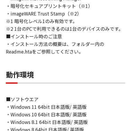
トウェア」の全部または一部を、直接または間
・暗号化セキュアプリントキット（※1）
接に輸出してはなりません。
・imageWARE Trust Stamp（※2）
６．サポートおよびアップデート
※1 暗号化レベル1のみ有効です。
キヤノン、キヤノンの子会社、関係会社、それ
※2 1台のPCで利用できるのは1台のデバイスのみです。
らの販売代理店および販売店、並びにキヤノン
■インストール時のご注意
のライセンサーは、お客様による「本ソフトウ
ェア」の使用を支援すること、および「本ソフ
・インストール方法の概要は、フォルダー内の
トウェア」に対してアップデート、バグの修正
Readme.htaをご参照してください。
あるいはサポートを行うことについて、いかな
る責任も負うものではありません。
７．保証の否認・免責
動作環境
(1) 「本ソフトウェア」は、『現状のまま』の
状態で使用許諾されます。キヤノン、キヤノン
のライセンサー、キヤノンの子会社、キヤノン
■ソフトウエア
の関連会社、それらの販売代理店または販売店
・Windows 11 64bit 日本語版/ 英語版
のいずれも、「本ソフトウェア」に関して、商
品性および特定の目的への適合性の保証を含
・Windows 10 64bit 日本語版/ 英語版
め、いかなる保証も、明示たると黙示たるとを
・Windows 8.1 64bit 日本語版/ 英語版
問わず一切しないものとします。
・Windows 8 64bit 日本語版/ 英語版