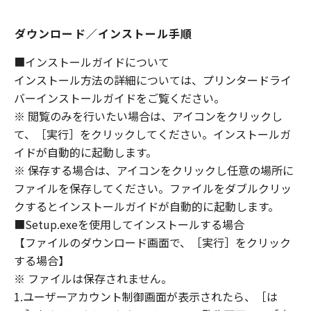
ないものとします。
８．契約期間
ダウンロード／インストール手順
(1) 本契約書は、お客様が、『同意』を示す下
■インストールガイドについて
記のボタンをクリックした時点、または「本ソ
インストール方法の詳細については、プリンタードライ
フトウェア」をインストールした時点で発効
バーインストールガイドをご覧ください。
し、下記(2)または(3)により終了されるまで有
効に存続します。
※ 閲覧のみを行いたい場合は、アイコンをクリックし
(2) お客様は、「本ソフトウェア」およびその
て、［実行］をクリックしてください。インストールガ
複製物のすべてを廃棄および消去することによ
イドが自動的に起動します。
り、本契約書を終了させることができます。
※ 保存する場合は、アイコンをクリックし任意の場所に
(3) お客様が本契約書のいずれかの条項に違反
ファイルを保存してください。ファイルをダブルクリッ
した場合、本契約書は直ちに終了します。
クするとインストールガイドが自動的に起動します。
(4) お客様は、上記(3)によって本契約書が終了
■Setup.exeを使用してインストールする場合
した場合、速やかに、「本ソフトウェア」およ
【ファイルのダウンロード画面で、［実行］をクリック
びその複製物のすべてを廃棄または消去するも
する場合】
のとします。
※ ファイルは保存されません。
(5) 上記にかかわらず、本契約書第2条、第4条
1.ユーザーアカウント制御画面が表示されたら、［は
から第7条まで、第8条第4項および第10条の規