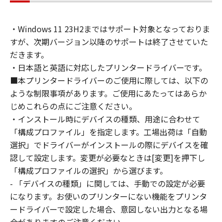
通じて接続されたコンピューター上で、かかる
コンピューターの使用者に対して「本ソフトウ
・Windows 11 23H2まではサポート対象となっておりま
ェア」を使用させることができますが、かかる
すが、次期バージョン以降のサポートは終了させていた
コンピューターの使用者に本契約書上の義務お
よび条件を遵守させるとともに、その履行に関
だきます。
し全責任を負うことを条件とします。
・日本語と英語に対応したプリンタードライバーです。
(2) お客様は、上記(1)に基づいて「本ソフトウ
■本プリンタードライバーのご使用に際しては、以下の
ェア」を使用するためのバックアップとして、
ような制限事項があります。ご使用にあたってはあらか
「本ソフトウェア」を１部、複製することがで
じめこれらの点にご注意ください。
きます。
・インストール時にデバイスの種類、用途に合わせて
(3) 上記(1)および(2)に定める場合を除き、キヤ
「構成プロファイル」を指定します。工場出荷は「自動
ノンまたはキヤノンのライセンサーのいかなる
選択」でドライバーがインストールの際にデバイスを確
知的財産権も、明示たると黙示たるとを問わ
認して設定します。変更が必要なときは[変更]を押下し
ず、本契約書によってお客様に譲渡あるいは許
「構成プロファイルの選択」から選びます。
諾されるものではありません。
- 「デバイスの種類」に関しては、手動での設定が必要
２．制限
になります。お使いのプリンターにない機能をプリンタ
(1) お客様は、再使用許諾、譲渡、販売、頒
布、リースもしくは貸与その他の方法により、
ードライバーで設定した場合、意図しない出力となる場
第三者に「本ソフトウェア」を使用させること