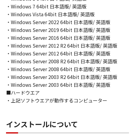
(2) キヤノン、キヤノンのライセンサー、キヤノ
・Windows 7 64bit 日本語版/ 英語版
ンの子会社、キヤノンの関連会社、それらの販
・Windows Vista 64bit 日本語版/ 英語版
売代理店または販売店のいずれも、「本ソフト
・Windows Server 2022 64bit 日本語版/ 英語版
ウェア」の使用または使用不能から生ずるいか
・Windows Server 2019 64bit 日本語版/ 英語版
なる損害（逸失利益およびその他の派生的また
・Windows Server 2016 64bit 日本語版/ 英語版
は付随的な損害を含むがこれらに限定されない
・Windows Server 2012 R2 64bit 日本語版/ 英語版
全ての損害を言います。）について、適用法で
・Windows Server 2012 64bit 日本語版/ 英語版
認められる限り、一切の責任を負わないものと
・Windows Server 2008 R2 64bit 日本語版/ 英語版
します。たとえ、キヤノン、キヤノンのライセ
・Windows Server 2008 64bit 日本語版/ 英語版
ンサー、キヤノンの子会社、キヤノンの関連会
社、それらの販売代理店または販売店がかかる
・Windows Server 2003 R2 64bit 日本語版/ 英語版
損害の可能性について知らされていた場合でも
・Windows Server 2003 64bit 日本語版/ 英語版
同様です。
■ハードウエア
(3) キヤノン、キヤノンのライセンサー、キヤノ
・上記ソフトウエアが動作するコンピューター
ンの子会社、キヤノンの関連会社、それらの販
売代理店または販売店のいずれも、「本ソフト
ウェア」、または「本ソフトウェア」の使用に
インストールについて
起因または関連してお客様と第三者との間に生
じたいかなる紛争についても、一切責任を負わ