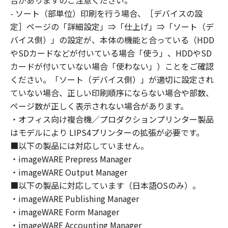
合がありますのご注意ください。
はできません。
- ソート（部単位）印刷を行う場合、［デバイスの設
(2) お客様は、「本ソフトウェア」の全部また
定］ページの「詳細設定」⇒「仕上げ」⇒「ソート（デ
は一部を修正、改変、逆コンパイル、逆アセン
バイス側）」の設定が、本体の機能と合っている（HDD
ブル、その他リバースエンジニアリング等する
やSDカードなどが付いている場合「使う」、HDDやSD
ことはできません。また第三者にこのような行
カードが付いていない場合「使わない」）ことをご確認
為をさせてはなりません。
ください。「ソート（デバイス側）」が適切に設定され
３．著作権表示
ていない場合、正しい印刷順序にならない場合や部数、
お客様は、「本ソフトウェア」に含まれるキヤ
ページ数が正しく表示されない場合があります。
ノンまたはキヤノンのライセンサーの著作権表
・オフィス向け複合機／プロダクションプリンター製品
示を変更し、除去しもしくは削除してはなりま
はモデルにより LIPS4プリンターの拡張が必要です。
せん。
４．所有権
■以下の製品には対応していません。
「本ソフトウェア」に係る権原および所有権
・imageWARE Prepress Manager
は、その内容によりキヤノンまたはキヤノンの
・imageWARE Output Manager
ライセンサーに帰属します。
■以下の製品に対応しています（日本語OSのみ）。
５．輸出
・imageWARE Publishing Manager
お客様は、日本国政府または関連する外国政府
・imageWARE Form Manager
より必要な許可等を得ることなしに、「本ソフ
・imageWARE Accounting Manager