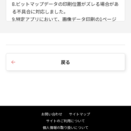
8.ビットマップデータの印刷位置がズレる場合があ
る不具合に対応しました。
9.特定アプリにおいて、画像データ印刷の1ページ
目と2ページ目の印刷結果が異なる不具合に対応し
ました。
10.プリンタードライバーの［出力方法］を［保存
+ボックス番号指定］に設定した状態で［お気に入
り］を変更すると、ボックス番号が初期値0に戻っ
戻る
てしまう不具合に対応しました。
11.はがき用紙サイズの出力時間が遅くなる不具合
に対応しました。
12.ドライバーモジュールでアクセス違反（Access
Violation）が発生した際に正しくエラーを返すよ
う変更しました。
13.iPR C800でユーザー定義用紙サイズを正しく認
お問い合わせ
サイトマップ
識しない場合がある不具合に対応しました。
サイトのご利用について
14.マルチリンガル対応の仕様を変更しました。
個人情報の取り扱いについて