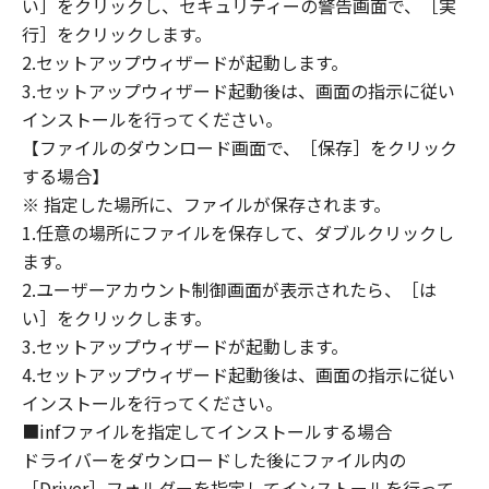
い］をクリックし、セキュリティーの警告画面で、［実
定は、本契約書の終了後も効力を有します。
９．U.S. GOVERNMENT RESTRICTED RIGHTS
行］をクリックします。
NOTICE
2.セットアップウィザードが起動します。
“米国政府エンドユーザー”とは、米国政府の機
3.セットアップウィザード起動後は、画面の指示に従い
関また団体を意味します。もしお客様が米国政
インストールを行ってください。
府エンドユーザーである場合、以下の規定が適
【ファイルのダウンロード画面で、［保存］をクリック
用されます：The SOFTWARE is a "commercial
する場合】
item," as that term is defined at 48 C.F.R.
※ 指定した場所に、ファイルが保存されます。
2.101 (Oct 1995), consisting of "commercial
1.任意の場所にファイルを保存して、ダブルクリックし
computer software" and "commercial
ます。
computer software documentation," as such
2.ユーザーアカウント制御画面が表示されたら、［は
terms are used in 48 C.F.R. 12.212 (Sept 1995).
い］をクリックします。
Consistent with 48 C.F.R. 12.212 and 48 C.F.R.
3.セットアップウィザードが起動します。
227.7202-1 through 227.7202-4 (June 1995),
all U.S. Government End Users shall acquire
4.セットアップウィザード起動後は、画面の指示に従い
the SOFTWARE with only those rights set
インストールを行ってください。
forth herein. The manufacturer is Canon
■infファイルを指定してインストールする場合
Inc./30-2, Shimomaruko 3-chome, Ohta-ku,
ドライバーをダウンロードした後にファイル内の
Tokyo 146-8501, Japan.
［Driver］フォルダーを指定してインストールを行って