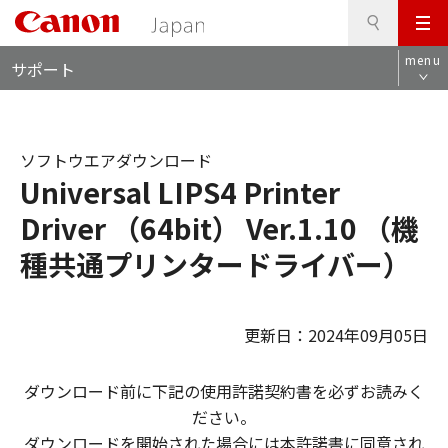
検
このページの本文へ
メ
索
ロ
ニ
menu
サポート
ー
ュ
カ
ー
ル
ナ
ソフトウエアダウンロード
ビ
Universal LIPS4 Printer
Driver （64bit） Ver.1.10 （機
種共通プリンタードライバー）
更新日：2024年09月05日
ダウンロード前に下記の使用許諾契約書を必ずお読みく
ださい。
ダウンロードを開始された場合には本許諾書に同意され