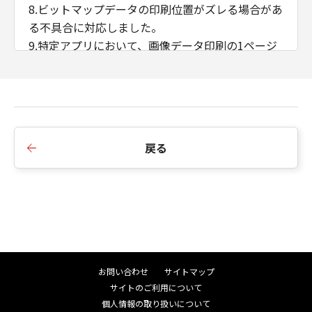
8.ビットマップデータの印刷位置がズレる場合があ
る不具合に対応しました。
9.特定アプリにおいて、画像データ印刷の1ページ
目と2ページ目の印刷結果が異なる不具合に対応し
ました。
10.プリンタードライバーの［出力方法］を［保存
+ボックス番号指定］に設定した状態で［お気に入
り］を変更すると、ボックス番号が初期値0に戻っ
戻る
てしまう不具合に対応しました。
11.はがき用紙サイズの出力時間が遅くなる不具合
に対応しました。
12.ドライバーモジュールでアクセス違反（Access
Violation）が発生した際に正しくエラーを返すよ
う変更しました。
13.iPR C800でユーザー定義用紙サイズを正しく認
お問い合わせ
サイトマップ
識しない場合がある不具合に対応しました。
サイトのご利用について
14.マルチリンガル対応の仕様を変更しました。
個人情報の取り扱いについて