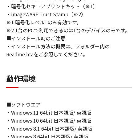
トウェア」の全部または一部を、直接または間
・暗号化セキュアプリントキット（※1）
接に輸出してはなりません。
・imageWARE Trust Stamp（※2）
６．サポートおよびアップデート
※1 暗号化レベル1のみ有効です。
キヤノン、キヤノンの子会社、関係会社、それ
※2 1台のPCで利用できるのは1台のデバイスのみです。
らの販売代理店および販売店、並びにキヤノン
■インストール時のご注意
のライセンサーは、お客様による「本ソフトウ
ェア」の使用を支援すること、および「本ソフ
・インストール方法の概要は、フォルダー内の
トウェア」に対してアップデート、バグの修正
Readme.htaをご参照してください。
あるいはサポートを行うことについて、いかな
る責任も負うものではありません。
７．保証の否認・免責
動作環境
(1) 「本ソフトウェア」は、『現状のまま』の
状態で使用許諾されます。キヤノン、キヤノン
のライセンサー、キヤノンの子会社、キヤノン
■ソフトウエア
の関連会社、それらの販売代理店または販売店
・Windows 11 64bit 日本語版/ 英語版
のいずれも、「本ソフトウェア」に関して、商
品性および特定の目的への適合性の保証を含
・Windows 10 64bit 日本語版/ 英語版
め、いかなる保証も、明示たると黙示たるとを
・Windows 8.1 64bit 日本語版/ 英語版
問わず一切しないものとします。
・Windows 8 64bit 日本語版/ 英語版