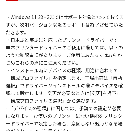
通じて接続されたコンピューター上で、かかる
コンピューターの使用者に対して「本ソフトウ
・Windows 11 23H2まではサポート対象となっておりま
ェア」を使用させることができますが、かかる
すが、次期バージョン以降のサポートは終了させていた
コンピューターの使用者に本契約書上の義務お
よび条件を遵守させるとともに、その履行に関
だきます。
し全責任を負うことを条件とします。
・日本語と英語に対応したプリンタードライバーです。
(2) お客様は、上記(1)に基づいて「本ソフトウ
■本プリンタードライバーのご使用に際しては、以下の
ェア」を使用するためのバックアップとして、
ような制限事項があります。ご使用にあたってはあらか
「本ソフトウェア」を１部、複製することがで
じめこれらの点にご注意ください。
きます。
・インストール時にデバイスの種類、用途に合わせて
(3) 上記(1)および(2)に定める場合を除き、キヤ
「構成プロファイル」を指定します。工場出荷は「自動
ノンまたはキヤノンのライセンサーのいかなる
選択」でドライバーがインストールの際にデバイスを確
知的財産権も、明示たると黙示たるとを問わ
認して設定します。変更が必要なときは[変更]を押下し
ず、本契約書によってお客様に譲渡あるいは許
「構成プロファイルの選択」から選びます。
諾されるものではありません。
- 「デバイスの種類」に関しては、手動での設定が必要
２．制限
になります。お使いのプリンターにない機能をプリンタ
(1) お客様は、再使用許諾、譲渡、販売、頒
布、リースもしくは貸与その他の方法により、
ードライバーで設定した場合、意図しない出力となる場
第三者に「本ソフトウェア」を使用させること