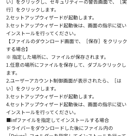
い］をクリックし、セキュリティーの警告画面で、［実
定は、本契約書の終了後も効力を有します。
９．U.S. GOVERNMENT RESTRICTED RIGHTS
行］をクリックします。
NOTICE
2.セットアップウィザードが起動します。
“米国政府エンドユーザー”とは、米国政府の機
3.セットアップウィザード起動後は、画面の指示に従い
関また団体を意味します。もしお客様が米国政
インストールを行ってください。
府エンドユーザーである場合、以下の規定が適
【ファイルのダウンロード画面で、［保存］をクリック
用されます：The SOFTWARE is a "commercial
する場合】
item," as that term is defined at 48 C.F.R.
※ 指定した場所に、ファイルが保存されます。
2.101 (Oct 1995), consisting of "commercial
1.任意の場所にファイルを保存して、ダブルクリックし
computer software" and "commercial
ます。
computer software documentation," as such
2.ユーザーアカウント制御画面が表示されたら、［は
terms are used in 48 C.F.R. 12.212 (Sept 1995).
い］をクリックします。
Consistent with 48 C.F.R. 12.212 and 48 C.F.R.
3.セットアップウィザードが起動します。
227.7202-1 through 227.7202-4 (June 1995),
all U.S. Government End Users shall acquire
4.セットアップウィザード起動後は、画面の指示に従い
the SOFTWARE with only those rights set
インストールを行ってください。
forth herein. The manufacturer is Canon
■infファイルを指定してインストールする場合
Inc./30-2, Shimomaruko 3-chome, Ohta-ku,
ドライバーをダウンロードした後にファイル内の
Tokyo 146-8501, Japan.
［Driver］フォルダーを指定してインストールを行って