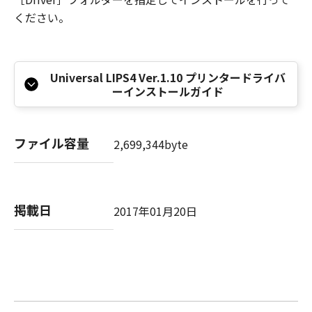
本条項中で使用される"the SOFTWARE"とは、
ください。
本契約書中で定義される「本ソフトウェア」を
意味し、指し示すものとします。
10．分離可能性
本契約書のいずれかの条項またはその一部が法
Universal LIPS4 Ver.1.10 プリンタードライバ
ーインストールガイド
律により無効であると決定された場合でも、そ
の他の条項は完全に有効に存続するものとしま
す。
ファイル容量
2,699,344byte
以 上
キヤノン株式会社
掲載日
2017年01月20日
No.026373