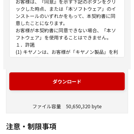
お客様は、『同意』を示す下記のボタンをクリ
ックした時点、または「本ソフトウェア」のイ
ンストールのいずれかをもって、本契約書に同
意したことになります。
お客様が本契約書に同意できない場合、「本ソ
フトウェア」を使用することはできません。
１．許諾
(1) キヤノンは、お客様が「キヤノン製品」を利
用する目的のために、「キヤノン製品」に直接
またはネットワークを通じ接続される複数のコ
ンピューター（以下「指定機器」と言いま
す。）において、「本ソフトウェア」を使用
ダウンロード
（本契約書においては、「本ソフトウェア」を
コンピューターの記憶媒体上にインストールす
ること、またはコンピューターにおいて表示す
ファイル容量 50,650,320 byte
ること、アクセスすること、もしくは実行する
ことのいずれも含むものとします。）するため
の非独占的権利をお客様に対して許諾します。
注意・制限事項
お客様は、また「指定機器」にネットワークを