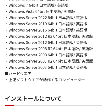
(2) キヤノン、キヤノンのライセンサー、キヤノ
・Windows 7 64bit 日本語版/ 英語版
ンの子会社、キヤノンの関連会社、それらの販
・Windows Vista 64bit 日本語版/ 英語版
売代理店または販売店のいずれも、「本ソフト
・Windows Server 2022 64bit 日本語版/ 英語版
ウェア」の使用または使用不能から生ずるいか
・Windows Server 2019 64bit 日本語版/ 英語版
なる損害（逸失利益およびその他の派生的また
・Windows Server 2016 64bit 日本語版/ 英語版
は付随的な損害を含むがこれらに限定されない
・Windows Server 2012 R2 64bit 日本語版/ 英語版
全ての損害を言います。）について、適用法で
・Windows Server 2012 64bit 日本語版/ 英語版
認められる限り、一切の責任を負わないものと
・Windows Server 2008 R2 64bit 日本語版/ 英語版
します。たとえ、キヤノン、キヤノンのライセ
・Windows Server 2008 64bit 日本語版/ 英語版
ンサー、キヤノンの子会社、キヤノンの関連会
社、それらの販売代理店または販売店がかかる
・Windows Server 2003 R2 64bit 日本語版/ 英語版
損害の可能性について知らされていた場合でも
・Windows Server 2003 64bit 日本語版/ 英語版
同様です。
■ハードウエア
(3) キヤノン、キヤノンのライセンサー、キヤノ
・上記ソフトウエアが動作するコンピューター
ンの子会社、キヤノンの関連会社、それらの販
売代理店または販売店のいずれも、「本ソフト
ウェア」、または「本ソフトウェア」の使用に
インストールについて
起因または関連してお客様と第三者との間に生
じたいかなる紛争についても、一切責任を負わ