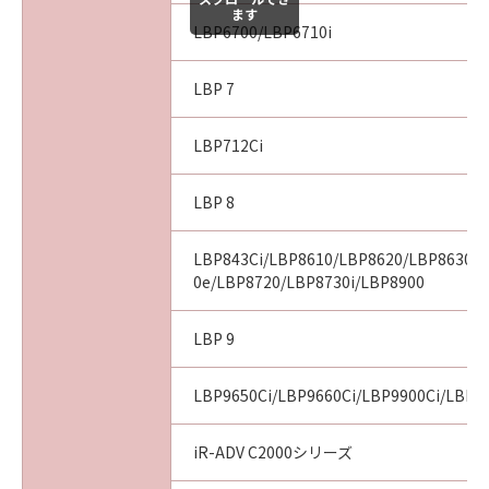
ます
LBP6700/LBP6710i
LBP 7
LBP712Ci
LBP 8
LBP843Ci/LBP8610/LBP8620/LBP8630/
0e/LBP8720/LBP8730i/LBP8900
LBP 9
LBP9650Ci/LBP9660Ci/LBP9900Ci/LBP9
iR-ADV C2000シリーズ