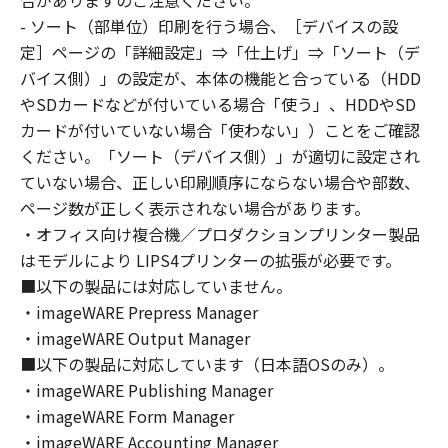
合がありますのご注意ください。
はできません。
- ソート（部単位）印刷を行う場合、［デバイスの設
(2) お客様は、「本ソフトウェア」の全部また
定］ページの「詳細設定」⇒「仕上げ」⇒「ソート（デ
は一部を修正、改変、逆コンパイル、逆アセン
バイス側）」の設定が、本体の機能と合っている（HDD
ブル、その他リバースエンジニアリング等する
やSDカードなどが付いている場合「使う」、HDDやSD
ことはできません。また第三者にこのような行
カードが付いていない場合「使わない」）ことをご確認
為をさせてはなりません。
ください。「ソート（デバイス側）」が適切に設定され
３．著作権表示
ていない場合、正しい印刷順序にならない場合や部数、
お客様は、「本ソフトウェア」に含まれるキヤ
ページ数が正しく表示されない場合があります。
ノンまたはキヤノンのライセンサーの著作権表
・オフィス向け複合機／プロダクションプリンター製品
示を変更し、除去しもしくは削除してはなりま
はモデルにより LIPS4プリンターの拡張が必要です。
せん。
４．所有権
■以下の製品には対応していません。
「本ソフトウェア」に係る権原および所有権
・imageWARE Prepress Manager
は、その内容によりキヤノンまたはキヤノンの
・imageWARE Output Manager
ライセンサーに帰属します。
■以下の製品に対応しています（日本語OSのみ）。
５．輸出
・imageWARE Publishing Manager
お客様は、日本国政府または関連する外国政府
・imageWARE Form Manager
より必要な許可等を得ることなしに、「本ソフ
・imageWARE Accounting Manager