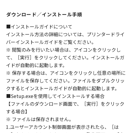
ないものとします。
８．契約期間
ダウンロード／インストール手順
(1) 本契約書は、お客様が、『同意』を示す下
■インストールガイドについて
記のボタンをクリックした時点、または「本ソ
インストール方法の詳細については、プリンタードライ
フトウェア」をインストールした時点で発効
バーインストールガイドをご覧ください。
し、下記(2)または(3)により終了されるまで有
効に存続します。
※ 閲覧のみを行いたい場合は、アイコンをクリックし
(2) お客様は、「本ソフトウェア」およびその
て、［実行］をクリックしてください。インストールガ
複製物のすべてを廃棄および消去することによ
イドが自動的に起動します。
り、本契約書を終了させることができます。
※ 保存する場合は、アイコンをクリックし任意の場所に
(3) お客様が本契約書のいずれかの条項に違反
ファイルを保存してください。ファイルをダブルクリッ
した場合、本契約書は直ちに終了します。
クするとインストールガイドが自動的に起動します。
(4) お客様は、上記(3)によって本契約書が終了
■Setup.exeを使用してインストールする場合
した場合、速やかに、「本ソフトウェア」およ
【ファイルのダウンロード画面で、［実行］をクリック
びその複製物のすべてを廃棄または消去するも
する場合】
のとします。
※ ファイルは保存されません。
(5) 上記にかかわらず、本契約書第2条、第4条
1.ユーザーアカウント制御画面が表示されたら、［は
から第7条まで、第8条第4項および第10条の規